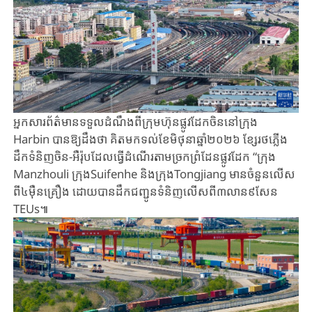
អ្នក​សារព័ត៌មាន​ទទួល​ដំណឹង​ពី​ក្រុម​ហ៊ុន​ផ្លូវ​ដែក​ចិន​នៅ​ក្រុង​
Harbin បាន​ឱ្យ​ដឹងថា គិត​មកទល់​ខែមិថុនា​ឆ្នាំ​២០២៦​ ខ្សែរថភ្លើង​
ដឹកទំនិញចិន-អឺរ៉ុបដែលធ្វើ​ដំណើរ​តាម​ច្រក​ព្រំ​ដែន​ផ្លូវ​ដែក​ “ក្រុង​
Manzhouli ក្រុងSuifenhe និង​ក្រុង​Tongjiang មាន​ចំនួន​លើស​
ពី​៤ម៉ឺន​គ្រឿង​ ដោយ​បាន​ដឹក​ជញ្ជូន​ទំនិញ​លើស​ពី​៣លាន​៩សែន​
TEUs៕