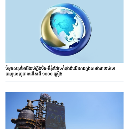
ចំនួនសរុបនៃជើងរថភ្លើងចិន-អឺរ៉ុបដែលកំពុងដំណើរការក្នុងតារាងពេល​វេលា​
ពេញលេញ​បានលើសពី ១០០០ គ្រឿង