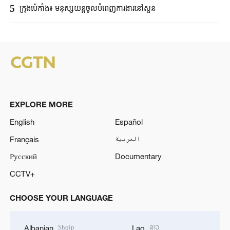
5
ក្រុងប៉េកាំង​៖ មនុស្សយន្ត​ចូលបំពេញ​ការងារនៅសួន​​
EXPLORE MORE
English
Español
Français
العربية
Русский
Documentary
CCTV+
CHOOSE YOUR LANGUAGE
Shqip
ລາວ
Albanian
Lao