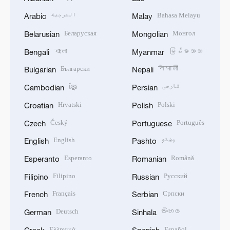
العربية
Bahasa Melayu
Arabic
Malay
Беларуская
Монгол
Belarusian
Mongolian
বাংলা
မြန်မာဘာသာ
Bengali
Myanmar
Български
नेपाली
Bulgarian
Nepali
ខ្មែរ
فارسی
Cambodian
Persian
Hrvatski
Polski
Croatian
Polish
Český
Português
Czech
Portuguese
English
پښتو
English
Pashto
Esperanto
Română
Esperanto
Romanian
Filipino
Русский
Filipino
Russian
Français
Српски
French
Serbian
Deutsch
සිංහල
German
Sinhala
Ελληνικά
Español
Greek
Spanish