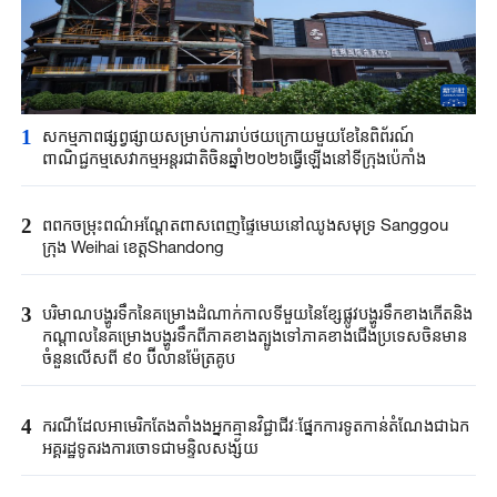
1
សកម្មភាពផ្សព្វផ្សាយសម្រាប់ការរាប់ថយក្រោយមួយខែនៃពិព័រណ៍
ពាណិជ្ជកម្មសេវាកម្មអន្តរជាតិចិនឆ្នាំ២០២៦ធ្វើឡើងនៅទីក្រុងប៉េកាំង
2
ពពកចម្រុះពណ៌អណ្តែតពាសពេញផ្ទៃមេឃនៅឈូងសមុទ្រ Sanggou​
ក្រុង Weihai ខេត្តShandong​
3
បរិមាណបង្ហូរទឹកនៃគម្រោងដំណាក់កាលទីមួយនៃខ្សែផ្លូវបង្ហូរទឹកខាងកើតនិង​
កណ្តាលនៃគម្រោងបង្ហូរទឹកពីភាគខាងត្បូងទៅភាគខាងជើងប្រទេសចិនមាន
ចំនួនលើសពី ៩០ ប៊ីលានម៉ែត្រគូប
4
ករណីដែលអាមេរិកតែងតាំងងអ្នកគ្មានវិជ្ជាជីវៈផ្នែកការទូតកាន់តំណែងជាឯក
អគ្គរដ្ឋទូតរងការចោទជាមន្ទិលសង្ស័យ