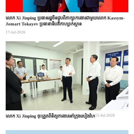
លោក Xi Jinping ប្រធានរដ្ឋចិន​ជួបពិភាក្សា​ការងារជាមួយ​លោក Kassym-
Jomart ​Tokayev ​ប្រធានាធិបតី​កាហ្សាក់ស្ថាន​
17-Jul-2026
15-Jul-2026
លោក Xi Jinping ចុះត្រួតពិនិត្យការងារនៅក្រុងសៀងហៃ