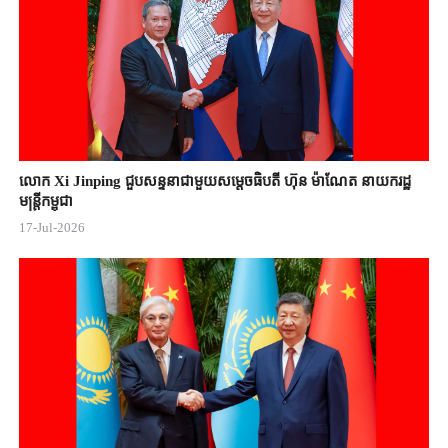
លោក Xi Jinping ជួបសន្ទនាជាមួយសម្តេចធិបតី ហ៊ុន ម៉ាណែត នាយករដ្ឋ
មន្ត្រីកម្ពុជា
17-Jul-2026