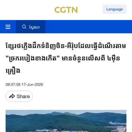
Language
ស្វែងរក
ខ្សែ​រថភ្លើង​ដឹកទំនិញចិន-អឺរ៉ុបដែល​ធ្វើ​ដំណើរ​តាម
"ច្រករបៀងខាងកើត" មាន​ចំនួន​លើស​ពី ៤ម៉ឺន
គ្រឿង
09:37:58 17-Jun-2026
Share