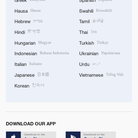
Hausa
Kiswahili
Hausa
Swahili
עברית
தமிழ்
Hebrew
Tamil
हिन्दी
ไทย
Hindi
Thai
Magyar
Türkçe
Hungarian
Turkish
Bahasa Indonesia
Українська
Indonesian
Ukrainian
Italiano
اردو
Italian
Urdu
日本語
Tiếng Việt
Japanese
Vietnamese
한국어
Korean
DOWNLOAD OUR APP