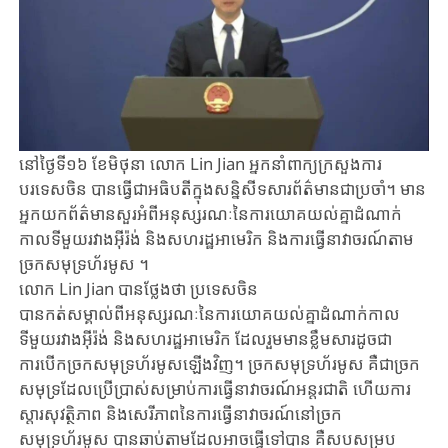
នៅថ្ងៃទី១៦ ខែមិថុនា លោក Lin Jian អ្នកនាំពាក្យក្រសួងការ
បរទេសចិន បានធ្វើជាអធិបតីក្នុងសន្និសីទសារព័ត៌មានជាប្រចាំ។ មាន
អ្នកយកព័ត៌មានសួរអំពីអនុស្សរណៈនៃការយោគយល់គ្នាដំណាក់
កាលទីមួយរវាងអ៊ីរ៉ង់ និងសហរដ្ឋអាមេរិក និងការធ្វើនាវាចរណ៍តាម
ច្រកសមុទ្រហ័រមូស ។
លោក Lin Jian បានថ្លែងថា ប្រទេសចិន
បានកត់សម្គាល់ពីអនុស្សរណៈនៃការយោគយល់គ្នាដំណាក់កាល
ទីមួយរវាងអ៊ីរ៉ង់ និងសហរដ្ឋអាមេរិក ដែលរួមមានខ្លឹមសារដូចជា
ការបើកច្រកសមុទ្រហ័រមូសឡើងវិញ។ ច្រកសមុទ្រហ័រមូស គឺជាច្រក
សមុទ្រដែលប្រើប្រាស់សម្រាប់ការធ្វើនាវាចរណ៍អន្តរជាតិ ហើយការ
ស្តារសុវត្ថិភាព និងសេរីភាពនៃការធ្វើនាវាចរណ៍នៅច្រក
សមុទ្រហ័រមូស បានឆាប់តាមដែលអាចធ្វើទៅបាន គឺសបសម្រប