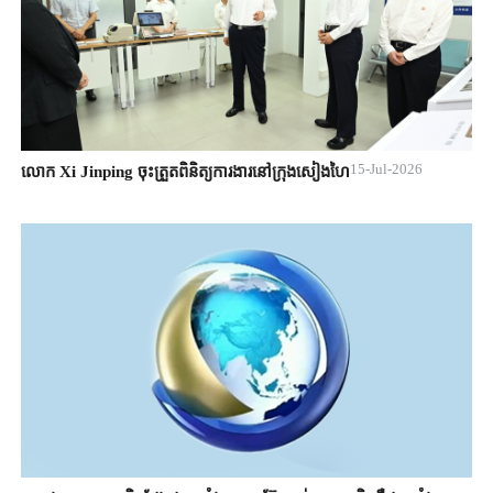
15-Jul-2026
លោក Xi Jinping ចុះត្រួតពិនិត្យការងារនៅក្រុងសៀងហៃ