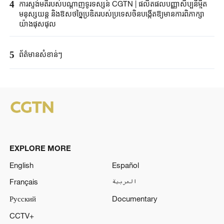
4
ការស្ទង់មតិរបស់បណ្តាញទូរទស្សន៍ CGTN | ផលិតផលបញ្ញាសិប្បនិមិ្មត
មនុស្សយន្ត និងឱសថច្នៃប្រឌិតរបស់ប្រទេសចិនបង្កើតឱ្យមានការពិភាក្សា
យ៉ាងផុសផុល
5
ព័ត៌មានសំខាន់ៗ
EXPLORE MORE
English
Español
Français
العربية
Русский
Documentary
CCTV+