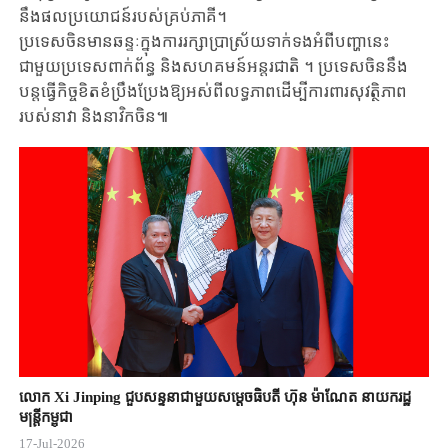
នឹងផលប្រយោជន៍របស់គ្រប់ភាគី។
ប្រទេសចិនមានឆន្ទៈក្នុងការរក្សាប្រាស្រ័យទាក់ទងអំពីបញ្ហានេះ
ជាមួយប្រទេសពាក់ព័ន្ធ និងសហគមន៍អន្តរជាតិ ។ ប្រទេសចិននឹង
បន្តធ្វើកិច្ចខិតខំប្រឹងប្រែងឱ្យអស់ពីលទ្ធភាពដើម្បីការពារសុវត្ថិភាព
របស់នាវា និងនាវិកចិន៕
លោក Xi Jinping ជួបសន្ទនាជាមួយសម្តេចធិបតី ហ៊ុន ម៉ាណែត នាយករដ្ឋ
មន្ត្រីកម្ពុជា
17-Jul-2026