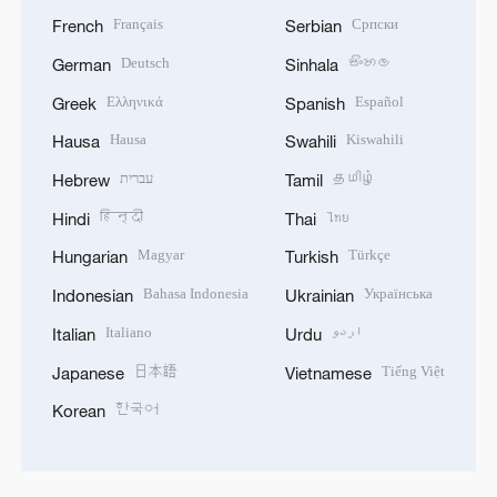
Français
Српски
French
Serbian
Deutsch
සිංහල
German
Sinhala
Ελληνικά
Español
Greek
Spanish
Hausa
Kiswahili
Hausa
Swahili
עברית
தமிழ்
Hebrew
Tamil
हिन्दी
ไทย
Hindi
Thai
Magyar
Türkçe
Hungarian
Turkish
Bahasa Indonesia
Українська
Indonesian
Ukrainian
Italiano
اردو
Italian
Urdu
日本語
Tiếng Việt
Japanese
Vietnamese
한국어
Korean