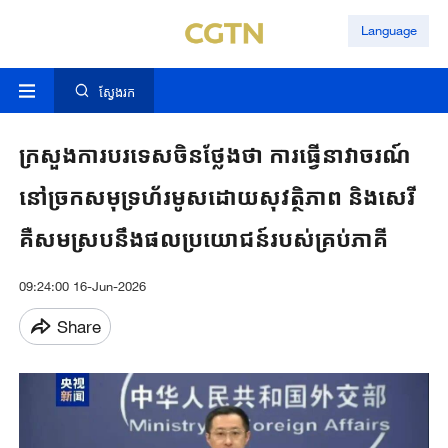
Language
ស្វែងរក
ក្រសួងការបរទេសចិនថ្លែងថា ការធ្វើនាវាចរណ៍
នៅច្រកសមុទ្រហ័រមូសដោយសុវត្ថិភាព និងសេរី
គឺសមស្របនឹងផលប្រយោជន៍របស់គ្រប់ភាគី
09:24:00 16-Jun-2026
Share