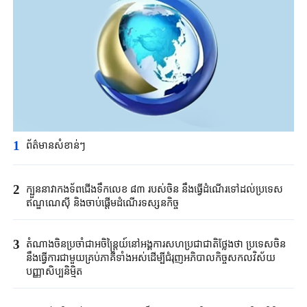
1
ព័ត៌មានសំខាន់ៗ
2
ក្បួននាវាកងទ័ព​ជើង​ទឹក​លេខ ​៨៣ របស់​ចិន ​នឹង​ធ្វើ​ដំណើរទៅ​ដល់​ប្រទេស
ឥណ្ឌូ​ណេស៊ី ​​និងចាប់​ផ្តើមដំណើរ​ទស្សនកិច្ច​
3
តំណាងចិនប្រចាំជាអចិន្ត្រៃយ៍នៅអង្គការសហប្រជាជាតិថ្លែងថា ប្រទេសចិន
នឹងធ្វើការជាមួយគ្រប់ភាគីទាំងអស់ដើម្បីជំរុញអភិបាលកិច្ចសកលវិស័យ
បញ្ញាសិប្បនិមិ្មត