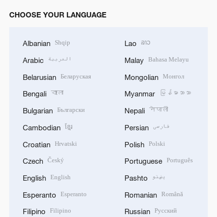
CHOOSE YOUR LANGUAGE
Shqip
ລາວ
Albanian
Lao
العربية
Bahasa Melayu
Arabic
Malay
Беларуская
Монгол
Belarusian
Mongolian
বাংলা
မြန်မာဘာသာ
Bengali
Myanmar
Български
नेपाली
Bulgarian
Nepali
ខ្មែរ
فارسی
Cambodian
Persian
Hrvatski
Polski
Croatian
Polish
Český
Português
Czech
Portuguese
English
پښتو
English
Pashto
Esperanto
Română
Esperanto
Romanian
Filipino
Русский
Filipino
Russian