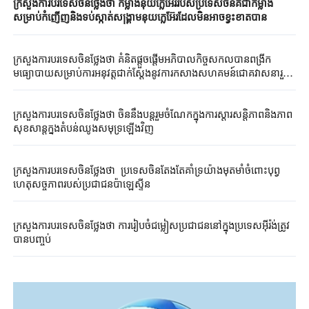
ក្រសួងការបរទេសចិនថ្លែងថា កម្លាំងនុយក្លេអ៊ែររបស់ប្រទេសចិនគឺជាកម្លាំង
សម្រាប់កំញើញនិងទប់ស្កាត់សង្គ្រាមនុយក្លេអ៊ែរដែលមិនអាចខ្វះខាតបាន
ក្រសួងការបរទេសចិនថ្លែងថា គំនិតផ្តួចផ្តើមអភិបាលកិច្ចសកលបានពង្រីក
មធ្យោបាយសម្រាប់ការអនុវត្តជាក់ស្តែងនូវការកសាងសហគមន៍ជោគវាសនារួម
សម្រាប់មនុស្សជាតិ
ក្រសួងការបរទេសចិនថ្លែងថា ចិននឹងបន្តរួមចំណែកក្នុងការស្តារសន្តិភាពនិងភាព
សុខសាន្តក្នុងតំបន់ឈូងសមុទ្រឡើងវិញ
ក្រសួងការបរទេសចិនថ្លែងថា ប្រទេសចិនតែងតែគាំទ្រយ៉ាងមុតមាំចំពោះបុព្វ
ហេតុសច្ចភាពរបស់ប្រជាជនប៉ាឡេស្ទីន
ក្រសួងការបរទេសចិនថ្លែងថា ការរៀបចំជម្លៀសប្រជាជននៅក្នុងប្រទេសអ៊ីរ៉ង់ត្រូវ
បានបញ្ចប់