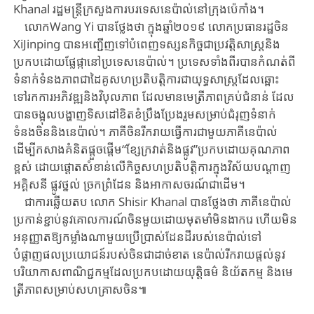
Khanal រដ្ឋមន្ត្រីក្រសួងការបរទេសនេប៉ាល់នៅក្រុងប៉េកាំង។
លោក
Wang
​
Yi
បានថ្លែងថា ក្នុងឆ្នាំ២០១៩ លោកប្រធានរដ្ឋចិន
Xi
Jinping
បាន
អញ្ជើញទៅ
បំពេញទស្សនកិច្ចជាប្រវត្តិសាស្ត្រ
និង
ប្រកបដោយផ្លែផ្កា
នៅប្រទេសនេប៉ាល់។ ប្រទេសទាំងពីរបាន
កំណត់
ពី
ទំនាក់ទំនងភាពជាដៃគូសហប្រតិបត្តិការ
ជា
យុទ្ធសាស្ត្រដែល
ឆ្ពោះ
ទៅ
រក
ការអភិវឌ្ឍនិងវិបុលភាព
ដែលមាន
មេត្រីភាពគ្រប់ជំនាន់ ដែល
បាន
ចង្អុល
បង្ហាញទិសដៅខិតខំប្រឹងប្រែង
រួម
សម្រាប់
ជំរុញ
ទំនាក់
ទំនងចិននិងនេប៉ាល់។ ភាគីចិនរីករាយធ្វើការជាមួយភាគីនេប៉ាល់
ដើម្បីកសាងគំនិតផ្តួចផ្តើម
“
ខ្សែក្រវាត់និងផ្លូវ
”
ប្រកបដោយ
គុណភាព
ខ្ពស់
ដោយផ្តោតសំខាន់លើកិច្ចសហប្រតិបត្តិការក្នុងវិស័យបណ្តាញ
អគ្គិសនី ផ្លូវ
ថ្នល់
ច្រក
ព្រំដែន
និងអាកាសចរណ៍ជាដើម។
ជាការឆ្លើយតប លោក Shisir Khanal បានថ្លែងថា ភាគីនេប៉ាល់
ប្រកាន់ខ្ជាប់នូវគោលការណ៍ចិនមួយដោយមុតមាំមិនងាករេ ហើយមិន
អនុញ្ញាតឱ្យកម្លាំងណាមួយប្រើប្រាស់ដែនដីរបស់នេប៉ាល់ទៅ
បំផ្លាញផលប្រយោជន៍របស់ចិនជាដាច់ខាត នេប៉ាល់រីករាយផ្តល់នូវ
បរិយាកាសពាណិជ្ជកម្មដែលប្រកបដោយយុតិ្តធម៌ និយ័តកម្ម និងមេ
ត្រីភាពសម្រាប់សហគ្រាសចិន៕