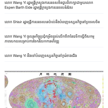
លោក Wang Yi រដ្ឋមន្ត្រីក្រសួងការបរទេសចិនជួបពិភាក្សាជាមួយលោក
Espen Barth Eide រដ្ឋមន្ត្រីក្រសួងការបរទេសន័រវែស
លោក Shisir រដ្ឋមន្ត្រីការបរទេសនេប៉ាល់នឹងបំពេញទស្សនកិច្ចនៅប្រទេសចិន
លោក Wang Yi ចូលរួមកិច្ចប្រជុំកម្រិតខ្ពស់លើកទី៣នៃវេទិកាស្តីពីសកម្ម
ភាពសកលសម្រាប់ការចែករំលែកការអភិវឌ្ឍ
លោក Wang Yi នឹងទៅបំពេញទស្សនកិច្ចនៅកូរ៉េខាងជើង