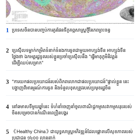
1
ប្រទេសចិនបាន​បញ្ចប់ការគូរផែនទី​ភូគព្ភសាស្ត្រ​ថ្មីនៃភពព្រះចន្ទ​​
2
ប្រេស៊ីល​ទម្លាក់កម្រិត​ទំនាក់ទំនង​ការទូត​ជាមួយអាហ្សង់ទីន ​អាហ្សង់ទីន
ថ្លែងថា ​ឯកអគ្គរដ្ឋទូត​របស់ខ្លួន​ប្រចាំប្រេស៊ីលនឹង​ "​ធ្វើមាតុភូមិនិវត្តន៍​
ដើម្បីឈប់​សម្រាក"​
3
“ការយកផលប្រយោជន៍របស់ពិភពលោកជាផលប្រយោជន៍”ផ្ទាល់ខ្លួន នេះ
បង្ហាញពីអារម្មរណ៍ការទូត និងទំនួលខុសត្រូវរបស់ប្រមុខរដ្ឋចិន
4
នៅឆមាសទីមួយឆ្នាំនេះ ទំហំនាំចេញនាំចូលពាណិជ្ជកម្មសេវាកម្មសរុបរបស់
ចិនសម្រេចបានកំណើនល្បឿនបង្គួរ
5
《Healthy China》​ជា​យុទ្ធសាស្ត្រ​អភិវឌ្ឍន៍​ដែលផ្តោត​លើ​សុខភាព​របស់​
ប្រជាជន ​១៤០០ ​លាន​នាក់​​