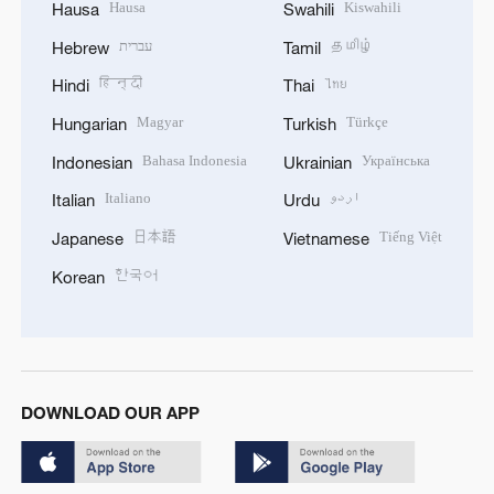
Hausa
Kiswahili
Hausa
Swahili
עברית
தமிழ்
Hebrew
Tamil
हिन्दी
ไทย
Hindi
Thai
Magyar
Türkçe
Hungarian
Turkish
Bahasa Indonesia
Українська
Indonesian
Ukrainian
Italiano
اردو
Italian
Urdu
日本語
Tiếng Việt
Japanese
Vietnamese
한국어
Korean
DOWNLOAD OUR APP