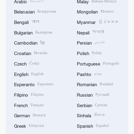
العربية
Bahasa Melayu
Arabic
Malay
Беларуская
Монгол
Belarusian
Mongolian
বাংলা
မြန်မာဘာသာ
Bengali
Myanmar
Български
नेपाली
Bulgarian
Nepali
ខ្មែរ
فارسی
Cambodian
Persian
Hrvatski
Polski
Croatian
Polish
Český
Português
Czech
Portuguese
English
پښتو
English
Pashto
Esperanto
Română
Esperanto
Romanian
Filipino
Русский
Filipino
Russian
Français
Српски
French
Serbian
Deutsch
සිංහල
German
Sinhala
Ελληνικά
Español
Greek
Spanish