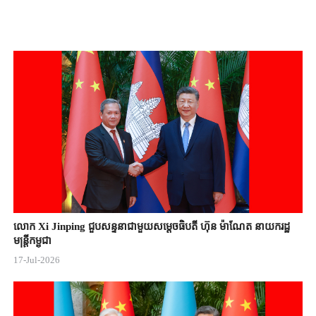
លោក Xi Jinping ជួបសន្ទនាជាមួយសម្តេចធិបតី ហ៊ុន ម៉ាណែត នាយករដ្ឋ
មន្ត្រីកម្ពុជា
17-Jul-2026