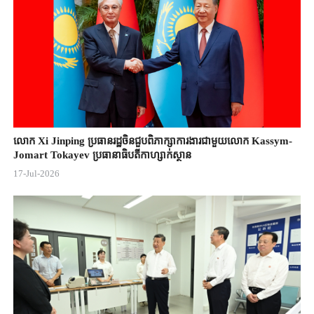
លោក Xi Jinping ប្រធានរដ្ឋចិន​ជួបពិភាក្សា​ការងារជាមួយ​លោក Kassym-
Jomart ​Tokayev ​ប្រធានាធិបតី​កាហ្សាក់ស្ថាន​
17-Jul-2026