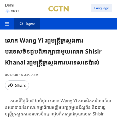
36°C
Hyderabad
Language
42°C
Mumbai
ស្វែងរក
31°C
លោក Wang Yi រដ្ឋមន្ត្រីក្រសួងការ
បរទេសចិនជួបពិភាក្សាជាមួយលោក Shisir
Khanal រដ្ឋមន្ត្រីក្រសួងការបរទេសនេប៉ាល់
06:48:45 16-Jun-2026
Share
កាលពីថ្ងៃទី១៥ ខែមិថុនា លោក Wang​ Yi សមាជិកការិយាល័យ
នយោបាយនៃគណៈកម្មាធិការមជ្ឈិមបក្សកុម្មុយនីស្តចិន និងជារដ្ឋ
មន្ត្រីក្រសួងការបរទេសចិនបានជួបពិភាក្សាជាមួយលោក Shisir