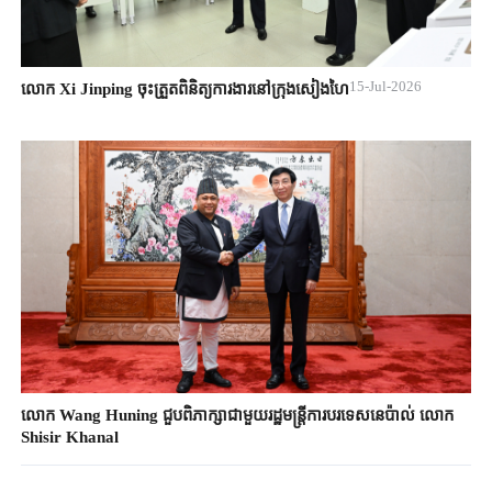
15-Jul-2026
លោក Xi Jinping ចុះត្រួតពិនិត្យការងារនៅក្រុងសៀងហៃ
លោក Wang Huning ជួបពិភាក្សាជាមួយរដ្ឋមន្ត្រីការបរទេសនេប៉ាល់ លោក
Shisir Khanal