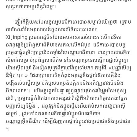
សុន្ទរកថាតាមប្រព័ន្ធ​វីដេអូ​។
ភ្ញៀវកិត្តិយស​ដែល​ចូលរួម​វេទិកា​នេះ​​បាន​សម្គាល់​ឃើញ​ថា ​ក្រោម​
ការ​ណែនាំ​នៃ​អនុសាសន៍​ក្នុង​សារលិខិត​​​របស់​លោក​ ​
Xi Jinping ប្រធានរដ្ឋចិន​ដែល​អបអរ​សាទរ​ចំពោះ​​ការបើក​​វេទិកា​
នវានុវត្តន៍​​​​ប្រព័ន្ធ​សារព័ត៌មាន​​សកល​​លើកដំបូង ​​វេទិកានេះ​បាន​បន្ត​
ប្រមូល​ផ្តុំ​តម្រិះប្រាជ្ញា​និង​កម្លាំង​នៃ​បណ្តាភាគីនានា ​បាន​ក្លាយជា​​វេទិកា
សំខាន់​សម្រាប់​ប្រព័ន្ធ​សារព័ត៌មាន​នៃ​​បណ្តាប្រទេស​ធ្វើ​ការផ្លាស់ប្តូរគ្នា
យ៉ាងស៊ីជម្រៅ និង​​រៀនសូត្រ​ពី​គ្នាទៅវិញទៅមក​។ ​កម្មវិធី ​ «បញ្ញាសិប្ប
និម្មិត បូក » ​​ដែល​​ប្រទេសចិន​កំពុង​អនុវត្ត​នឹងផ្តល់​ឱកាស​​ថ្មី​និង​
បង្កើត​លំហ​ថ្មី​សម្រាប់​​​កិច្ចសហប្រតិបត្តិការ​​និង​​អភិវឌ្ឍ​​រវាង​ចិន​និង​
ពិភពលោក។ ​ យើង​​គួរ​ពួតដៃគ្នា​ ​ផ្សព្វផ្សាយ​គុណតម្លៃ​រួម​នៃ​មនុស្ស
ជាតិ ​, ​​ប្រមូលផ្តុំ​គំនិតឯកភាព​អន្តរជាតិ​ស្តី​ពី​​អភិបាលកិច្ច​សកល​ផ្នែក​​
បញ្ញាសិប្បនិម្មិត , អនុវត្ត​គំនិតផ្តួចផ្តើម​អរិយធម៌សកល​​ឱ្យ​បាន​ស៊ី
ជម្រៅ​ , ព្រមទាំង​​កសាង​វេទិកា​ផ្លាស់ប្តូរ​អរិយធម៌​តាម
បណ្តាញអ៊ឺនធឺណិត​ ​ដើម្បី​ជំរុញ​ការផ្លាស់ប្តូររវាងប្រជាជន​និង​ប្រជាជន​
។