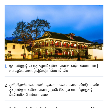
1
ក្រោយកិច្ចប្រជុំនេះ បក្សកម្មុយនីស្តចិនមានភាពចាស់ទុំខាងនយោបាយ |
ការឈ្វេងយល់តាមមុំផ្សេងទៀតអំពីមហាដំណើរ
2
ក្នុងថ្ងៃទីមួយនៃឱកាសឈប់សម្រាក១ ឧសភា សភាពការណ៍ធ្វើចរាចរណ៍
ក្នុងទូទាំងប្រទេសចិនមានភាពល្អប្រសើរ និងរលូន ខណៈចំនួនអ្នកធ្វើ
ដំណើរលើសពី ៣៤០លាននាក់