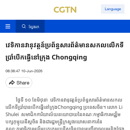
Language
ស្វែងរក
វេទិកានវានុវត្តន៍ប្រព័ន្ធសារព័ត៌មានសកលលើកទី
ប្រាំបើកធ្វើនៅក្រុង Chongqing
08:38:47 10-Jun-2026
Share
​​​​ ថ្ងៃទី ១០ ខែ​មិថុនា​ ​វេទិកា​នវានុវត្តន៍​​​​ប្រព័ន្ធ​សារព័ត៌មាន​​សកល​​
លើកទីប្រាំ​បាន​បើកធ្វើ​នៅ​ក្រុងChongqing ប្រទេសចិន​​។ ​លោក ​Li
Shulei​​ សមាជិក​​ការិយាល័យ​នយោបាយ​នៃគណៈកម្មាធិការ​មជ្ឈិម​
បក្ស​កុម្មុយនីស្ត​ចិន ​និង​ជា​រដ្ឋមន្ត្រី​ក្រសួង​ឃោសនាការ​នៃ
គណៈកម្មាធិការ​មជ្ឈិម​បក្ស​កុម្មុយនីស្តចិន​​បាន​អញ្ជើញចូលរួមនិង​ថ្លែង