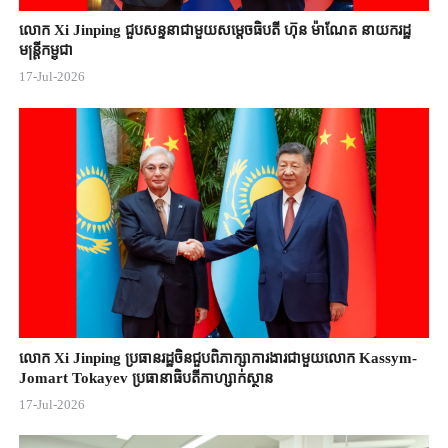
លោក Xi Jinping ជួបសន្ទនាជាមួយសម្តេចធិបតី ហ៊ុន ម៉ាណែត នាយករដ្ឋ
មន្ត្រីកម្ពុជា
17-Jul-2026
លោក Xi Jinping ប្រធានរដ្ឋចិន​ជួបពិភាក្សា​ការងារជាមួយ​លោក Kassym-
Jomart ​Tokayev ​ប្រធានាធិបតី​កាហ្សាក់ស្ថាន​
17-Jul-2026