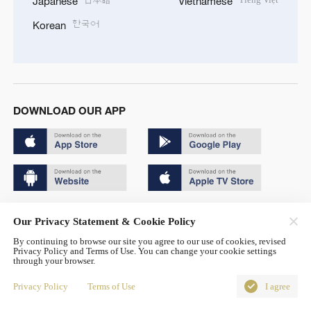
Japanese
Vietnamese
한국어
Korean
DOWNLOAD OUR APP
Copyright © 2024 CGTN.
Our Privacy Statement & Cookie Policy
京ICP备20000184号
By continuing to browse our site you agree to our use of cookies, revised
Privacy Policy and Terms of Use. You can change your cookie settings
京公网安备 11010502050052号
through your browser.
Disinformation report hotline: 010-85061466
Privacy Policy
Terms of Use
I agree