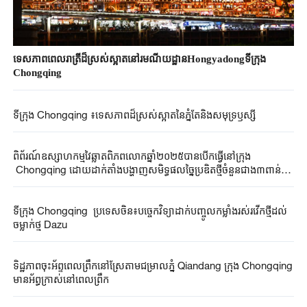
ទេសភាពពេលរាត្រីដ៏ស្រស់ស្អាតនៅរមណីយដ្ឋានHongyadongទីក្រុង
Chongqing
ទីក្រុង Chongqing ៖ទេសភាពដ៏ស្រស់ស្អាតនៃភ្នំតែនិងសមុទ្រឫស្សី
ពិព័រណ៍​ឧស្សាហកម្ម​វៃឆ្លាត​ពិភពលោក​ឆ្នាំ២០២៥​បានបើកធ្វើ​នៅក្រុង​
Chongqing ​​ដោយ​ដាក់​តាំងបង្ហាញ​សមិទ្ធផល​ច្នៃប្រឌិតថ្មី​ចំនួនជាង​៣ពាន់​
ផ្នែក​
ទីក្រុង​​ Chongqing ប្រទេសចិន៖បច្ចេកវិទ្យាដាក់បញ្ចូលកម្លាំងរស់រវើកថ្មីដល់
ចម្លាក់ថ្ម Dazu
ទិដ្ឋភាពចុះអ័ព្ទពេលព្រឹកនៅស្រែតាមជម្រាលភ្នំ Qiandang ក្រុង​ Chongqing
មានអ័ព្ធក្រាស់នៅពេលព្រឹក