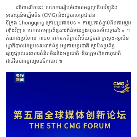
វេទិកាលើកនេះ​​ សហការ​រៀបចំ​ដោយ​​អគ្គស្ថានីយ​វិទ្យុ​និង
ទូរទស្សន៍​មជ្ឈិម​ចិន​ (CMG)​ និង​រដ្ឋបាលប្រជាជន​
ទីក្រុង Chongqing ​ក្រោមប្រធានបទ «​ ​ការប្រកាន់​ខ្ជាប់​និង​ការស្តារ
ឡើងវិញ ៖ បេកសកម្ម​ប្រព័ន្ធសារព័ត៌មាន​ក្នុង​យុគសម័យ​ឆ្លាតវៃ » ។ ​​
តំណាង​ប្រហែល ៣០០ នាក់​​​មកពី​គ្រប់​វិស័យ​ដូចជា​ ក្រសួង-ស្ថាប័ន​
រដ្ឋាភិបាលនៃប្រទេសពាក់ព័ន្ធ ​អង្គការអន្តរជាតិ ​​ស្ថាប័ន​ប្រព័ន្ធ
ផ្សព្វផ្សាយ​ធនាគារ​គំនិត​​ចិន​និង​អន្តរជាតិ​​ ​និង​ក្រុមហ៊ុន​ពហុជាតិ​
ជាដើម​​បានចូលរួម​វេទិកានេះ ​៕​