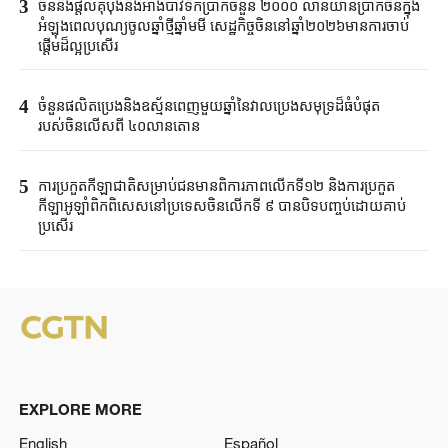
3
ចិននឹងផ្តល់គុប៉ុងនិងអាំងប៉ាវទឹកប្រាក់ចំនួន ២០០០ លានយាន់ប្រាក់ចិនក្នុង
អំឡុងពេលបុណ្យចូលឆ្នាំថ្មីឆ្នាំមមី សេដ្ឋកិច្ចចិននៅឆ្នាំ២០២៦មានការចាប់
ផ្តើមដ៏ល្អប្រសើរ
4
ចំនួនផលិតប្រេងនិងឧស្ម័នពេញមួយឆ្នាំនៃវាលប្រេងសមុទ្រដ៏ធំបំផុត
របស់ចិនលើសពី ៤០លានតោន
5
ការប្រកួតកីឡាជាតិសម្រាប់ជនមានពិការភាពលើកទី១២ និងការប្រកួត
កីឡាអូឡាំពិកពិសេសនៅប្រទេសចិនលើកទី ៩ បានបិទបញ្ចប់ដោយគាប់
ប្រសើរ
EXPLORE MORE
English
Español