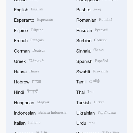
English
پښتو
English
Pashto
Esperanto
Română
Esperanto
Romanian
Filipino
Русский
Filipino
Russian
Français
Српски
French
Serbian
Deutsch
සිංහල
German
Sinhala
Ελληνικά
Español
Greek
Spanish
Hausa
Kiswahili
Hausa
Swahili
עברית
தமிழ்
Hebrew
Tamil
हिन्दी
ไทย
Hindi
Thai
Magyar
Türkçe
Hungarian
Turkish
Bahasa Indonesia
Українська
Indonesian
Ukrainian
Italiano
اردو
Italian
Urdu
日本語
Tiếng Việt