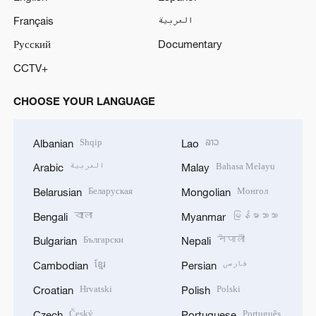
Français
العربية
Русский
Documentary
CCTV+
CHOOSE YOUR LANGUAGE
Shqip
ລາວ
Albanian
Lao
العربية
Bahasa Melayu
Arabic
Malay
Беларуская
Монгол
Belarusian
Mongolian
বাংলা
မြန်မာဘာသာ
Bengali
Myanmar
Български
नेपाली
Bulgarian
Nepali
ខ្មែរ
فارسی
Cambodian
Persian
Hrvatski
Polski
Croatian
Polish
Český
Português
Czech
Portuguese