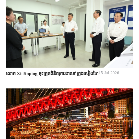
15-Jul-2026
លោក Xi Jinping ចុះត្រួតពិនិត្យការងារនៅក្រុងសៀងហៃ