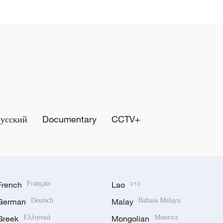
Русский
Documentary
CCTV+
French
Français
Lao
ລາວ
German
Deutsch
Malay
Bahasa Melayu
Greek
Ελληνικά
Mongolian
Монгол