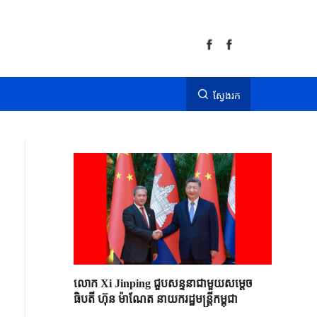
ស្វែងរក
លោក Xi Jinping ជួបសន្ទនាជាមួយសម្តេច
ធិបតី ហ៊ុន ម៉ាណែត នាយករដ្ឋមន្ត្រីកម្ពុជា