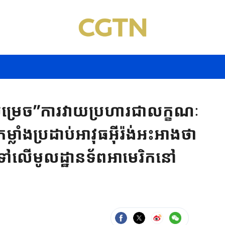
្រេច”ការវាយប្រហារជាលក្ខណៈ
្លាំងប្រដាប់អាវុធអ៊ីរ៉ង់អះអាងថា
​”ទៅលើមូលដ្ឋានទ័ពអាមេរិកនៅ