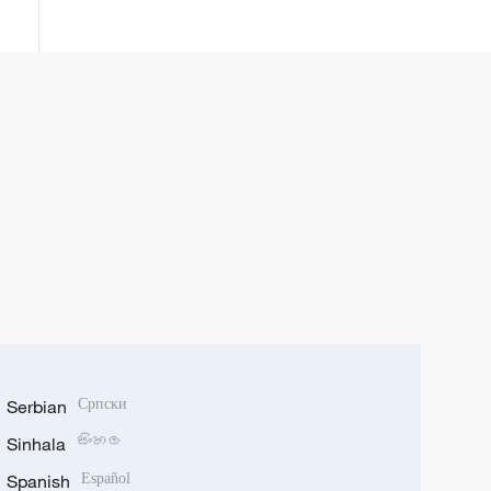
ភាពពុតត្បុតរបស់ខ្លួន
Serbian
Српски
Sinhala
සිංහල
Spanish
Español