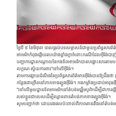
ថ្ងៃទី​ ៩​ ខែមិថុនា ពេលផ្តល់បទសម្ភាសន៍ជាមួយប្រព័ន្ធសា
អាមេរិកកំពុងឆ្លើយតបយ៉ាងខ្លាំងក្លាចំពោះករណីដែលអ៊ីរ៉ង់បាញ
បញ្ជាការដ្ឋានកណ្តាលនៃកងទ័ពអាមេរិកបានបង្ហោះសារតាម
លក្ខណៈស្វ័យការពារ”ទៅលើអ៊ីរ៉ង់។
តាមការផ្សាយដំណឹងនៃប្រព័ន្ធសារព័ត៌មានអ៊ីរ៉ង់បានឱ្យដឹងថា
កន្លែងជាច្រើននៅភាគខាងត្បូងអ៊ីរ៉ង់។ កងកម្លាំងប្រដាប់អាវុធអ
”ទៅលើមូលដ្ឋានទ័ពអាមេរិកនៅតំបន់មជ្ឈិមបូព៌ាដើម្បីជាការឆ្
របស់ខ្លួនជាលេសដើម្បីឈ្លានពានតំបន់ភាគខាងត្បូងអ៊ីរ៉ង់។
សូមបញ្ជាក់ថា ដោយរងផលប៉ះពាល់ពីភាពតានតឹងនៅតំបន់មជ្ឈិមប