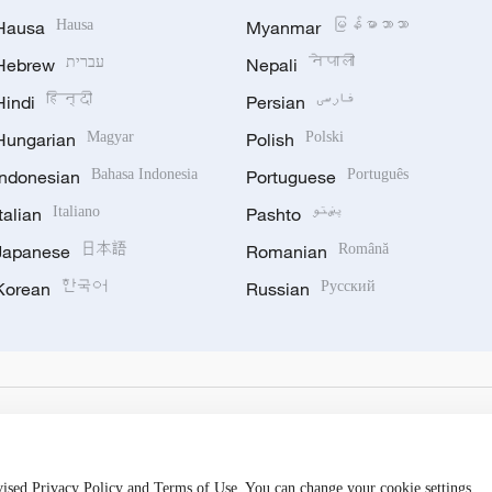
Hausa
Hausa
Myanmar
မြန်မာဘာသာ
Hebrew
עברית
Nepali
नेपाली
Hindi
हिन्दी
Persian
فارسی
Hungarian
Magyar
Polish
Polski
Indonesian
Bahasa Indonesia
Portuguese
Português
Italian
Italiano
Pashto
پښتو
Japanese
日本語
Romanian
Română
Korean
한국어
Russian
Русский
evised Privacy Policy and Terms of Use. You can change your cookie settings