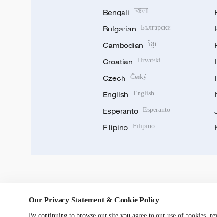
Bengali
বাংলা
Bulgarian
Български
Cambodian
ខ្មែរ
Croatian
Hrvatski
Czech
Český
English
English
Esperanto
Esperanto
Filipino
Filipino
DOWNLOAD OUR APP
Our Privacy Statement & Cookie Policy
By continuing to browse our site you agree to our use of cookies, r