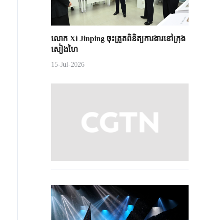
លោក Xi Jinping ចុះត្រួតពិនិត្យការងារនៅក្រុង
សៀងហៃ
15-Jul-2026