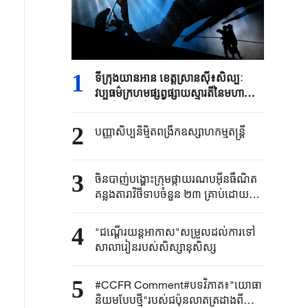
1
ទីក្រុង​យានអាន ​ខេត្តស្រានស៊ី៖​សិល្បៈ
វប្បធម៌ក្រហម​ផ្សព្វផ្សាយស្មារតីនៃ​មហា
ដំណើរ​ថ្មើរជើង​
2
បញ្ញាសិប្បនិម្មិត​ពង្រីក​​ឧស្សាហកម្ម​តន្ត្រី​
3
ចិនបាញ់បង្ហោះ​ក្រុម​ផ្កាយរណប​​អ៊ីនធឺណិត​
គន្លងតារាវិថីទាប​ចំនួន ២៣ គ្រាប់ដោយ​
ជោគជ័យ​
4
"ជណ្តើរយន្ត​អាកាស"​សម្រួលដល់ការទៅ​
សាលារៀន​របស់​សិស្សានុសិស្ស​​
5
#CCFR Comment#បទវិភាគ៖"យោធា
និយមបែបថ្មី"របស់ជប៉ុនលាតត្រដាងពី