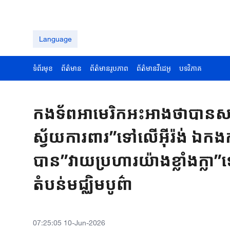
Language
ទំព័រមុខ
ព័ត៌មាន
ព័ត៌មានរូបភាព
ព័ត៌មានវីដេអូ
បទវិភាគ
កងទ័ពអាមេរិកអះអាងថាបានសម
ស្វ័យការពារ”ទៅលើអ៊ីរ៉ង់ ឯកងកម
បាន​”វាយប្រហារយ៉ាងខ្លាំងក្លា
តំបន់មជ្ឈិមបូព៌ា
07:25:05 10-Jun-2026