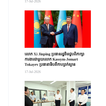
17-Jul-2026
លោក Xi Jinping ប្រធានរដ្ឋចិន​ជួបពិភាក្សា​
ការងារជាមួយ​លោក Kassym-Jomart ​
Tokayev ​ប្រធានាធិបតី​កាហ្សាក់ស្ថាន​
17-Jul-2026