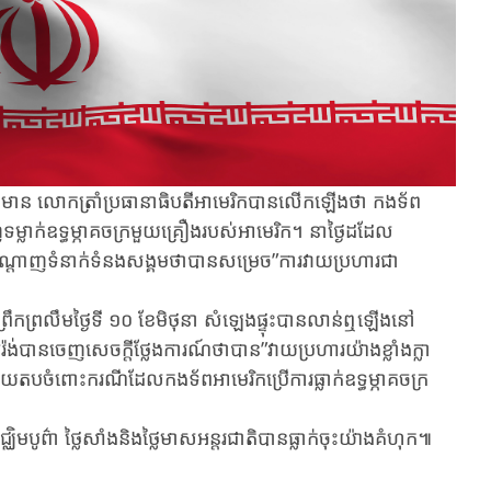
រព័ត៌មាន លោកត្រាំប្រធានាធិបតីអាមេរិកបានលើកឡើងថា កងទ័ព
់ទម្លាក់ឧទ្ធម្ភាគចក្រមួយគ្រឿងរបស់អាមេរិក។ នាថ្ងៃដដែល
បណ្តាញទំនាក់ទំនងសង្គមថាបានសម្រេច”ការវាយប្រហារជា
 ព្រឹកព្រលឹមថ្ងៃទី ១០ ខែមិថុនា សំឡេងផ្ទុះបានលាន់ឮឡើងនៅ
៊ីរ៉ង់បានចេញសេចក្តីថ្លែងការណ៍ថាបាន​”វាយប្រហារយ៉ាងខ្លាំងក្លា​
លើយតបចំពោះករណីដែលកងទ័ពអាមេរិកប្រើការធ្លាក់ឧទ្ធម្ភាគចក្រ
ូព៌ា ថ្លៃសាំងនិងថ្លៃមាសអន្តរជាតិបានធ្លាក់ចុះយ៉ាងគំហុក៕