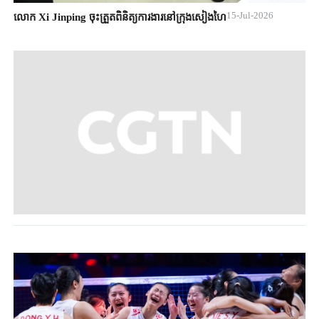
15-Jul-2026
លោក Xi Jinping ចុះត្រួតពិនិត្យការងារនៅក្រុងសៀងហៃ