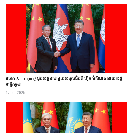
លោក Xi Jinping ជួបសន្ទនាជាមួយសម្តេចធិបតី ហ៊ុន ម៉ាណែត នាយករដ្ឋ
មន្ត្រីកម្ពុជា
17-Jul-2026