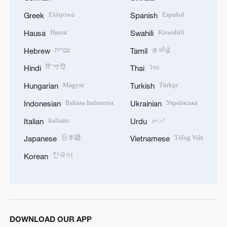
Ελληνικά
Español
Greek
Spanish
Hausa
Kiswahili
Hausa
Swahili
עברית
தமிழ்
Hebrew
Tamil
हिन्दी
ไทย
Hindi
Thai
Magyar
Türkçe
Hungarian
Turkish
Bahasa Indonesia
Українська
Indonesian
Ukrainian
Italiano
اردو
Italian
Urdu
日本語
Tiếng Việt
Japanese
Vietnamese
한국어
Korean
DOWNLOAD OUR APP