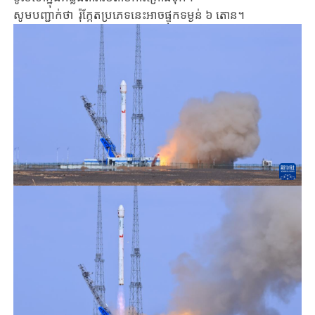
សូមបញ្ជាក់​ថា ​ រ៉ុក្កែត​ប្រភេទ​នេះអាចផ្ទុក​ទម្ងន់​​ ៦ តោន។