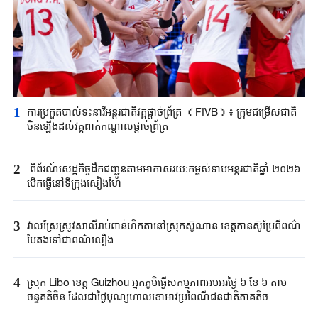
1
ការ​ប្រកួត​បាល់ទះ​នារីអន្តរជាតិ​វគ្គផ្តាច់ព្រ័ត្រ （FIVB）៖ ក្រុម​ជម្រើស​ជាតិ​
ចិនឡើងដល់​វគ្គពាក់កណ្តាលផ្តាច់ព្រ័ត្រ
2
ពិព័រណ៍សេដ្ឋកិច្ចដឹក​ជញ្ជូន​តាម​អាកាស​រយៈកម្ពស់ទាបអន្តរជាតិឆ្នាំ ២០២៦
បើកធ្វើ​នៅទីក្រុង​សៀងហៃ
3
វាលស្រែ​ស្រូវសាលីរាប់ពាន់ហិកតានៅ​ស្រុក​ស៊ូណាន​ ខេត្ត​កានស៊ូប្រែពីពណ៌
បៃតងទៅជាពណ៌លឿង
4
ស្រុក Libo ខេត្ត Guizhou អ្នកភូមិធ្វើសកម្មភាពអបអរថ្ងៃ ៦ ខែ ៦ តាម
ចន្ទគតិចិន ដែលជាថ្ងៃបុណ្យហាលខោអាវប្រពៃណីជនជាតិភាគតិច