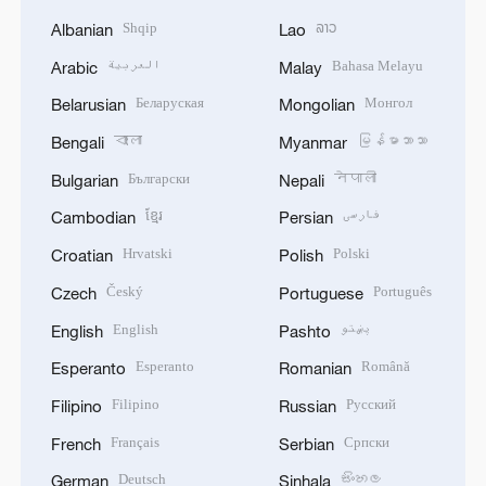
Shqip
ລາວ
Albanian
Lao
العربية
Bahasa Melayu
Arabic
Malay
Беларуская
Монгол
Belarusian
Mongolian
বাংলা
မြန်မာဘာသာ
Bengali
Myanmar
Български
नेपाली
Bulgarian
Nepali
ខ្មែរ
فارسی
Cambodian
Persian
Hrvatski
Polski
Croatian
Polish
Český
Português
Czech
Portuguese
English
پښتو
English
Pashto
Esperanto
Română
Esperanto
Romanian
Filipino
Русский
Filipino
Russian
Français
Српски
French
Serbian
Deutsch
සිංහල
German
Sinhala