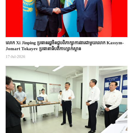
លោក Xi Jinping ប្រធានរដ្ឋចិន​ជួបពិភាក្សា​ការងារជាមួយ​លោក Kassym-
Jomart ​Tokayev ​ប្រធានាធិបតី​កាហ្សាក់ស្ថាន​
17-Jul-2026