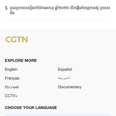
5
បុណ្យហាលសៀវភៅ(Shaishu) ឆ្នាំ២០២៦ បើកធ្វើនៅ​ខេត្តកានស៊ូ ប្រទេស​
ចិន​
EXPLORE MORE
English
Español
Français
العربية
Русский
Documentary
CCTV+
CHOOSE YOUR LANGUAGE