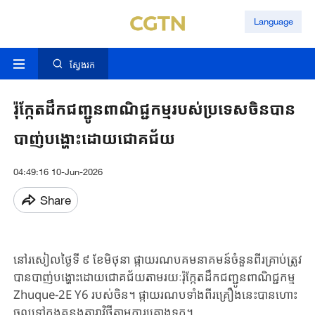
Language
ស្វែងរក
រ៉ុក្កែតដឹកជញ្ជូន​ពាណិជ្ជកម្ម​របស់​ប្រទេស​ចិន​បាន​
បាញ់​បង្ហោះ​ដោយ​ជោគជ័យ​
04:49:16 10-Jun-2026
Share
នៅ​រសៀល​ថ្ងៃ​ទី ៩ ខែ​មិថុនា ផ្កាយរណបគមនាគមន៍​​ចំនួន​ពីរគ្រាប់​ត្រូវ​
បាន​បាញ់​បង្ហោះ​ដោយ​ជោគជ័យ​តា​មរយៈរ៉ុក្កែតដឹកជញ្ជូន​ពាណិជ្ជកម្ម
Zhuque-2E Y6 របស់​ចិន​។ ផ្កាយរណបទាំងពីរគ្រឿង​នេះ​បាន​ហោះ​​
ចូល​ទៅ​ក្នុង​គន្លងតារាវិថី​​តាមការគ្រោងទុក។