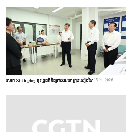
15-Jul-2026
លោក Xi Jinping ចុះត្រួតពិនិត្យការងារនៅក្រុងសៀងហៃ