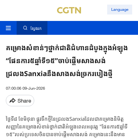
Language
ស្វែងរក
គម្រោងសំខាន់ៗថ្នាក់ជាតិជំហានដំបូងក្នុងអំឡុង
“ផែនការ៥ឆ្នាំទី១៥”ចាប់ផ្តើមសាងសង់
ជ្រលងSanxiaនឹងសាងសង់ច្រករបៀងថ្មី
07:00:06 09-Jun-2026
Share
ថ្ងៃទី​៨ ខែមិថុនា ​ផ្លូវទឹកថ្មី​នៃ​ជ្រលង​Sanxia​ដែល​ជា​គម្រោង​និមិត្ត
សញ្ញា​នៃ​គម្រោង​សំខាន់​ថ្នាក់​ជាតិ​អំឡុងពេល​​អនុវត្ត​ "ផែនការ​៥ឆ្នាំ​ទី​
១៥​"​របស់​ប្រទេស​ចិន​បាន​ចាប់ផ្តើម​សាងសង់​ ​គម្រោង​នេះ​នឹង​មាន​