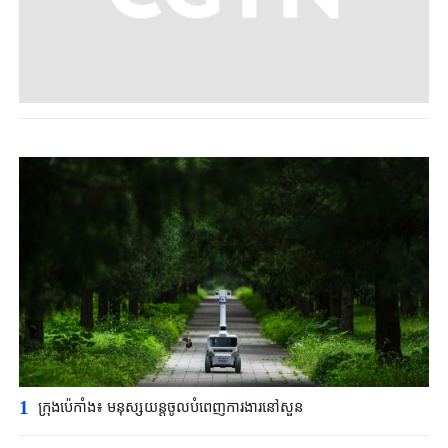
1
ក្រុងប៉េកាំង​៖ មនុស្សយន្ត​ចូលបំពេញ​ការងារនៅសួន​​