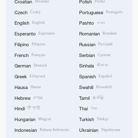
Hrvatski
Polski
Croatian
Polish
Český
Português
Czech
Portuguese
English
پښتو
English
Pashto
Esperanto
Română
Esperanto
Romanian
Filipino
Русский
Filipino
Russian
Français
Српски
French
Serbian
Deutsch
සිංහල
German
Sinhala
Ελληνικά
Español
Greek
Spanish
Hausa
Kiswahili
Hausa
Swahili
עברית
தமிழ்
Hebrew
Tamil
हिन्दी
ไทย
Hindi
Thai
Magyar
Türkçe
Hungarian
Turkish
Bahasa Indonesia
Українська
Indonesian
Ukrainian