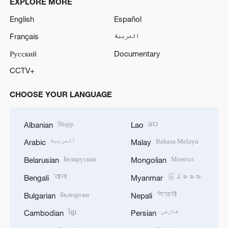
EXPLORE MORE
English
Español
Français
العربية
Русский
Documentary
CCTV+
CHOOSE YOUR LANGUAGE
Shqip
ລາວ
Albanian
Lao
العربية
Bahasa Melayu
Arabic
Malay
Беларуская
Монгол
Belarusian
Mongolian
বাংলা
မြန်မာဘာသာ
Bengali
Myanmar
Български
नेपाली
Bulgarian
Nepali
ខ្មែរ
فارسی
Cambodian
Persian