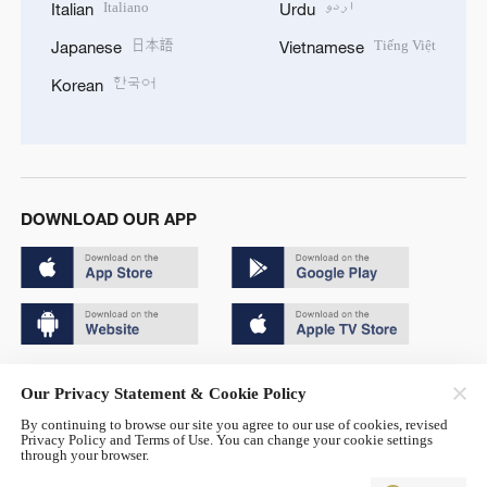
Italiano
اردو
Italian
Urdu
日本語
Tiếng Việt
Japanese
Vietnamese
한국어
Korean
DOWNLOAD OUR APP
Copyright © 2024 CGTN.
Our Privacy Statement & Cookie Policy
京ICP备20000184号
By continuing to browse our site you agree to our use of cookies, revised
Privacy Policy and Terms of Use. You can change your cookie settings
京公网安备 11010502050052号
through your browser.
Disinformation report hotline: 010-85061466