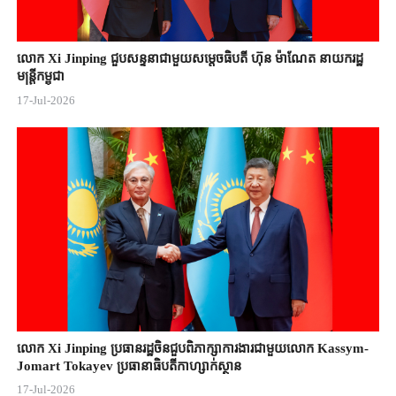
លោក Xi Jinping ជួបសន្ទនាជាមួយសម្តេចធិបតី ហ៊ុន ម៉ាណែត នាយករដ្ឋ
មន្ត្រីកម្ពុជា
17-Jul-2026
លោក Xi Jinping ប្រធានរដ្ឋចិន​ជួបពិភាក្សា​ការងារជាមួយ​លោក Kassym-
Jomart ​Tokayev ​ប្រធានាធិបតី​កាហ្សាក់ស្ថាន​
17-Jul-2026