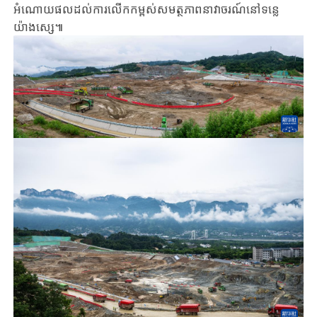
អំណោយផល​​ដល់​ការ​លើកកម្ពស់​​សមត្ថភាព​នាវាចរណ៍​នៅ​​ទន្លេ​
យ៉ាងសេ្ស៕