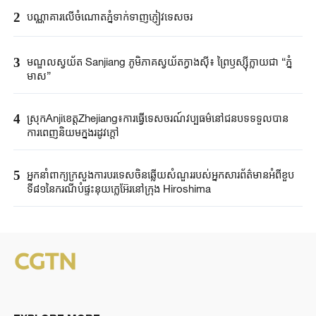
2
បណ្ណាគារលើចំណោតភ្នំទាក់ទាញភ្ញៀវទេសចរ
3
មណ្ឌលស្វយ័ត Sanjiang ភូមិភាគស្វយ័តក្វាងស៊ី៖ ព្រៃឫស្ស៊ីក្លាយជា “ភ្នំ
មាស”
4
ស្រុកAnjiខេត្តZhejiang៖ការធ្វើទេសចរណ៍វប្បធម៌នៅជនបទទទួលបាន
ការពេញនិយមក្នុងរដូវក្តៅ
5
អ្នកនាំពាក្យ​ក្រសួងការបរទេស​ចិនឆ្លើយសំណួរ​របស់​អ្នកសារព័ត៌មាន​អំពីខួប​
ទី៨១នៃ​ករណី​បំផ្ទុះនុយក្លេអ៊ែរ​នៅក្រុង ​Hiroshima ​