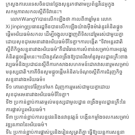
ក្រសួងការបរទេស​ចិន​បាន​ថ្លែង​សុន្ទរកថា​តាម​ប្រព័ន្ធ​វីដេអូ​ក្នុង​​
សកម្មភាព​សកល​ស្តីពី​ទិវានេះ​។
លោក​WangYiបាន​លើកឡើងថា​ ​កាលពី​៣ឆ្នាំ​មុន​ ​លោក​
Xi Jinpingប្រធានរដ្ឋ​ចិន​បាន​លើកឡើង​យ៉ាង​ម៉ឺងម៉ាត់​នូវ​គំនិតផ្តួច
ផ្តើម​អរិយធម៌សកល​ ​ដើម្បី​ចង្អុល​បង្ហាញពី​ទិសដៅ​រួមរស់ជាមួយគ្នា
ដោយសុខដុមរមនា​រវាង​អរិយធម៌​ទីទៃ​គ្នា​។​ការ​បង្កើត​ “ទិវា​អន្តរជាតិ​
ស្តីពី​កិច្ចសន្ទនា​រវាង​អរិយធម៌”​គឺ​ជា​វិធានការ​សំខាន់​សម្រាប់​ការ​អនុវត្ត​
គំនិតផ្តួចផ្តើម​នេះ​។​យើងគួរតែ​ពង្រឹង​ឱ្យ​បាន​រឹង​មាំ​នូវ​មូលដ្ឋានគ្រឹះ​ខាង​
វប្បធម៌​និង​ប្រជាជន​ស្តីពី​ការ​កសាង​សហគមន៍​ជោគ​វាសនា​រួមសម្រាប់​​
មនុស្សជាតិ។​ភាគី​ចិន​សូម​ផ្តួចផ្តើម​គំនិត​៤​ចំណុច​ស្តីពី​ការ​ជំរុញ​កិច្ច
សន្ទនា​រវាង​អរិយធម៌​៖
ទី១ ​គោរពគ្នាទៅវិញទៅមក​ ​ជំរុញ​ការ​រួមរស់​​ជាមួយ​គ្នា​ដោយ​
សុខដុមរមនា​រវាង​អរិយធម៌​ទីទៃ​គ្នា​។
ទី២ ​ប្រកាន់​ខ្ជាប់​ការ​តម្កល់​មនុស្ស​ជា​មូលដ្ឋាន​ ​ពង្រឹង​មូលដ្ឋានគ្រឹះ​នៃ​
ការផ្លាស់ប្តូរ​អរិយធម៌​។
ទី៣​ ​ប្រកាន់​ខ្ជាប់​ការ​បន្តវេន​និង​នវានុវត្តន៍ ​បង្កើន​កម្លាំង​ចលករ​សម្រាប់​
វឌ្ឍនភាព​នៃ​អរិយធម៌។
ទី៤ ​ប្រកាន់​ខ្ជាប់​ការ​ផ្លាស់ប្តូរ​និង​រៀនសូត្រ​ពីគ្នា​​ ​ធ្វើ​ឱ្យ​យន្តការ​សន្ទនា​