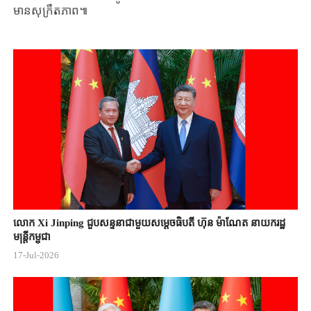
មាន​សុក្រឹតភាព​៕
លោក Xi Jinping ជួបសន្ទនាជាមួយសម្តេចធិបតី ហ៊ុន ម៉ាណែត នាយករដ្ឋ
មន្ត្រីកម្ពុជា
17-Jul-2026