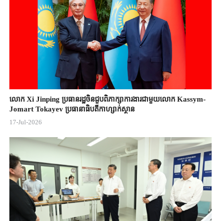
លោក Xi Jinping ប្រធានរដ្ឋចិន​ជួបពិភាក្សា​ការងារជាមួយ​លោក Kassym-
Jomart ​Tokayev ​ប្រធានាធិបតី​កាហ្សាក់ស្ថាន​
17-Jul-2026