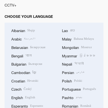
CCTV+
CHOOSE YOUR LANGUAGE
Shqip
ລາວ
Albanian
Lao
العربية
Bahasa Melayu
Arabic
Malay
Беларуская
Монгол
Belarusian
Mongolian
বাংলা
မြန်မာဘာသာ
Bengali
Myanmar
Български
नेपाली
Bulgarian
Nepali
ខ្មែរ
فارسی
Cambodian
Persian
Hrvatski
Polski
Croatian
Polish
Český
Português
Czech
Portuguese
English
پښتو
English
Pashto
Esperanto
Română
Esperanto
Romanian