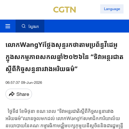
Language
ស្វែងរក
លោកWangYiថ្លែងសុន្ទរកថាតាមប្រព័ន្ធវីដេអូ
ក្នុងសកម្មភាពសកលឆ្នាំ២០២៦នៃ “ទិវាអន្តរជាត
ស្តីពីកិច្ចសន្ទនារវាងអរិយធម៌”
06:57:37 09-Jun-2026
Share
ថ្ងៃទី​៨ ខែមិថុនា ​ខណៈពេល​ “ទិវា​អន្តរជាតិ​ស្តីពី​កិច្ចសន្ទនា​រវាង​
អរិយធម៌”​ឈាន​ចូល​​មកដល់​ ​លោក​WangYi​សមាជិក​ការិយាល័យ​
នយោបាយ​នៃ​គណៈកម្មារធិកា​មជ្ឈិមបក្ស​កុម្មុយនីស្ត​ចិន​និង​ជា​រដ្ឋមន្ត្រី