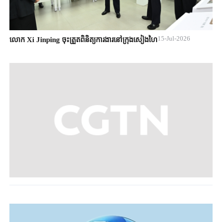
15-Jul-2026
លោក Xi Jinping ចុះត្រួតពិនិត្យការងារនៅក្រុងសៀងហៃ