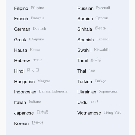
Filipino
Русский
Filipino
Russian
Français
Српски
French
Serbian
Deutsch
සිංහල
German
Sinhala
Ελληνικά
Español
Greek
Spanish
Hausa
Kiswahili
Hausa
Swahili
עברית
தமிழ்
Hebrew
Tamil
हिन्दी
ไทย
Hindi
Thai
Magyar
Türkçe
Hungarian
Turkish
Bahasa Indonesia
Українська
Indonesian
Ukrainian
Italiano
اردو
Italian
Urdu
日本語
Tiếng Việt
Japanese
Vietnamese
한국어
Korean