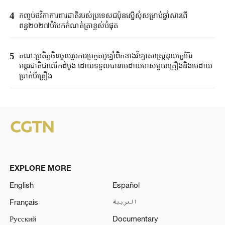
4
កញ្ចប់ថវិកាការពារជាតិរបស់ប្រទេសជប៉ុនស្នើសុំសម្រាប់ឆ្នាំសារពើ
ពន្ធ២០២៧បំបែកកំណត់ត្រាខ្ពស់បំផុត
5
គណៈប្រតិភូចិនចូលរួមការប្រកួតអូឡាំពិកខាងវិទ្យាសាស្ត្រនុយក្លេអ៊ែរ
អន្តរជាតិជាលើកដំបូង ដោយទទួលបានមេដាយមាសមួយគ្រឿងនិងមេដាយ
ប្រាក់បីគ្រឿង
EXPLORE MORE
English
Español
Français
العربية
Русский
Documentary