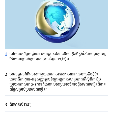
1
នៅឆមាសទីមួយ​ឆ្នាំនេះ ​សហគ្រាសដែល​ទើបបង្កើតថ្មី​ក្នុងវិស័យ​មនុស្សយន្ត​
ដែល​មាន​រូប​រាង​ដូចមនុស្ស​មានចំនួន១១,៦ម៉ឺន​
2
បទសម្ភាសន៍ពិសេសជាមួយលោក Simon Stiell លេខាប្រតិបតិ្តនៃ
លេខាធិការដ្ឋាន«អនុសញ្ញាក្របខ័ណ្ឌអង្គការសហប្រជាជាតិស្តីពីការប្រែ
ប្រួលអាកាសធាតុ»៖"បទពិសោធរបស់ប្រទេសចិនសក្តិសមជាមេរៀនដ៏មាន
តម្លៃសម្រាប់ប្រទេសជាច្រើន"
3
ព័ត៌មានសំខាន់ៗ