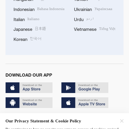
Bahasa Indonesia
Українська
Indonesian
Ukrainian
Italiano
اردو
Italian
Urdu
日本語
Tiếng Việt
Japanese
Vietnamese
한국어
Korean
DOWNLOAD OUR APP
Copyright © 2024 CGTN.
Our Privacy Statement & Cookie Policy
京ICP备20000184号