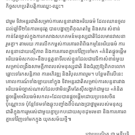
កិច្ចសហប្រតិបត្តិការឈ្នះ-ឈ្នះ។
ជារួម ទិវាអន្តរជាតិសម្រាប់ការសន្ទនារវាងអរិយធម៌ ដែលឈានចូល
ដល់ឆ្នាំទី២នៃការអនុវត្ត បានបង្ហាញពីគុណតម្លៃ និងសារៈសំខាន់
កាន់តែច្បាស់ក្នុងការកសាងសហគមន៍មនុស្សជាតិដែលមានវាសនា
រួមគ្នា។ តាមរយៈការលើកកម្ពស់ការគោរពពិពិធកម្មនៃអរិយធម៌ ការ
សន្ទនាដោយស្មើភាព និងការគោរពគ្នាទៅវិញទៅមក «គំនិតផ្ដួចផ្ដើម
អរិយធម៌សកល»នឹងបន្តតួនាទីរបស់ខ្លួនដែលជាវេទិកាសំខាន់មួយ
សម្រាប់ពង្រឹងសាមគ្គីភាពរបស់មនុស្សជាតិ និងជំរុញឱ្យពិភពលោក
ឆ្ពោះទៅរកសន្តិភាព ការអភិវឌ្ឍ និងវិបុលភាពរួម។ បន្ថែមពីលើនេះ
គោលការណ៍ទាំងឡាយនៅក្នុង ទិវាអន្តរជាតិសម្រាប់ការសន្ទនារវាង
អរិយធម៌ច្បាស់ណាស់ដែលថាមិនត្រឹមតែស៊ីសង្វាក់ជាមួយ «គំនិត
ផ្ដួចផ្ដើមអរិយធម៌សកល»ដែលបានផ្តួចផ្តើមដោយប្រទេសចិន
ប៉ុណ្ណោះទេ ប៉ុន្តែថែមទាំងឆ្លុះបញ្ចាំងពីបំណងប្រាថ្នារួមរបស់មនុស្ស
ជាតិក្នុងការរួមរស់ជាមួយគ្នាប្រកបដោយសុខដុមរមនា និងការគោរព
គ្នាទៅវិញទៅមកក្នុង យុគសម័យថ្មី៕
ដោយបណ្ឌិត ជា មុនីឫទ្ធិ