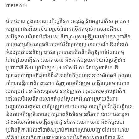
ជាសកល។
ជាតថភាព ក្នុងរយៈពេលពីរឆ្នាំនៃការអនុវត្ត ទិវាអន្តរជាតិសម្រាប់ការ
សន្ទនារវាងអរិយធម៌បានរួមចំណែកលើកកម្ពស់ការយល់ដឹងថា
សមិទ្ធផលអរិយធម៌ទាំងអស់ គឺជាទ្រព្យសម្បត្តិរួមរបស់មនុស្សជាតិ។
ការផ្លាស់ប្តូរផ្នែកវប្បធម៌ ការអប់រំ វិទ្យាសាស្ត្រ ទេសចរណ៍ និងទំនាក់
ទំនងប្រជាជននិងប្រជាជន ត្រូវបានលើកទឹកចិត្តឱ្យកាន់តែសកម្ម
ដែលជួយបង្កើនការយោគយល់ និងកាត់បន្ថយការយល់ច្រឡំរវាង
ប្រជាជាតិ និងវប្បធម៌ផ្សេងៗ។ លើសពីនេះ ទិវាអន្តរជាតិនេះក៏
បានគូសបញ្ជាក់ពីតួនាទីដ៏សំខាន់នៃកិច្ចសន្ទនាខាងអរិយធម៌ ក្នុងការ
គាំពារសន្តិភាពពិភពលោក ជំរុញការអភិវឌ្ឍរួម បង្កើនសុខុមាលភាព
របស់ប្រជាជន និងសម្រេចបាននូវវឌ្ឍនភាពរួមរបស់មនុស្សជាតិ។
នៅពេលដែលពិភពលោកកំពុងស្វែងរកដំណោះស្រាយចំពោះ
បញ្ហាសកលដូចជា ការប្រែប្រួលអាកាសធាតុ ភាពក្រីក្រ វិបត្តិសន្តិសុខ
និងការអភិវឌ្ឍមិនមានតុល្យភាពនិងមិនមានចីរភាព នោះការសន្ទនា
រវាងអរិយធម៌អាចបង្កើតមូលដ្ឋាននៃការយោគយល់ និងកិច្ចសហ
ប្រតិបត្តិការដែលចាំបាច់សម្រាប់ការដោះស្រាយបញ្ហាទាំងនេះ ដោយ
នាំឱ្យប្រទេសចិនក្លាយជាមជ្ឈមណ្ឌលនៃកិច្ចសន្ទនាសន្តិភាព និង