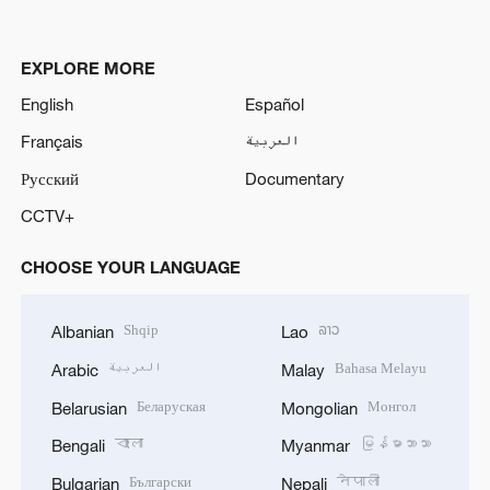
EXPLORE MORE
English
Español
Français
العربية
Русский
Documentary
CCTV+
CHOOSE YOUR LANGUAGE
Shqip
ລາວ
Albanian
Lao
العربية
Bahasa Melayu
Arabic
Malay
Беларуская
Монгол
Belarusian
Mongolian
বাংলা
မြန်မာဘာသာ
Bengali
Myanmar
Български
नेपाली
Bulgarian
Nepali