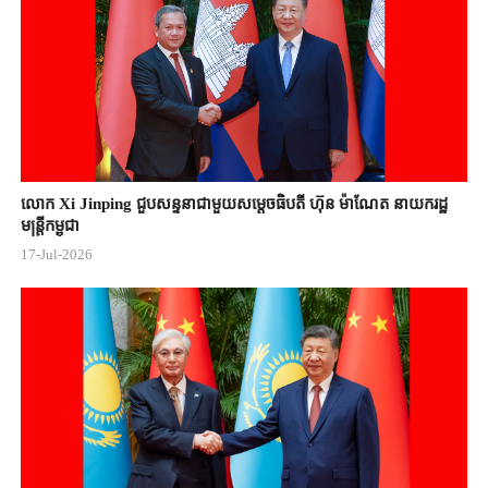
លោក Xi Jinping ជួបសន្ទនាជាមួយសម្តេចធិបតី ហ៊ុន ម៉ាណែត នាយករដ្ឋ
មន្ត្រីកម្ពុជា
17-Jul-2026