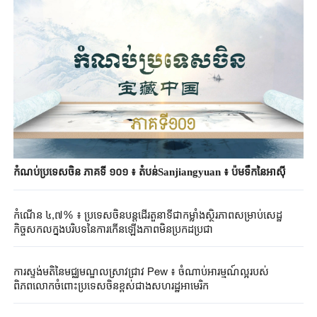
កំណប់ប្រទេសចិន ភាគទី ១០១ ៖ តំបន់Sanjiangyuan ៖ ប៉មទឹកនៃអាស៊ី
កំណើន ៤,៧% ៖ ប្រទេសចិនបន្តដើរតួនាទីជាកម្លាំងស្ថិរភាពសម្រាប់សេដ្ឋ
កិច្ចសកលក្នុង​បរិបទនៃការកើនឡើងភាពមិនប្រកដប្រជា
ការស្ទង់មតិនៃ​មជ្ឈមណ្ឌល​ស្រាវជ្រាវ ​Pew ៖ ​ចំណាប់អារម្មណ៍ល្អ​របស់​
ពិភពលោក​ចំពោះ​ប្រទេសចិន​ខ្ពស់ជាង​សហរដ្ឋអាមេរិក​