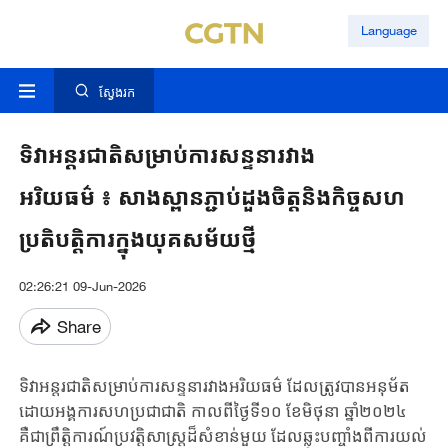
Language
ស្វែងរក
ទិវាអន្តរជាតិសម្រាប់ការសន្ទនារវាង
អរិយធម៌ ៖ សាងស្ពានភ្ជាប់ដួងចិត្តនិងកិច្ចសហ
ប្រតិបតិ្តការក្នុងយុគសម័យថ្មី
02:26:21 09-Jun-2026
Share
ទិវាអន្តរជាតិសម្រាប់ការសន្ទនារវាងអរិយធម៌ ដែលត្រូវបានអនុម័ត
ដោយអង្គការសហប្រជាជាតិ កាលពីថ្ងៃទី១០ ខែមិថុនា ឆ្នាំ២០២៤
គឺជាព្រឹត្តិការណ៍ប្រវត្តិសាស្ត្រដ៏សំខាន់មួយ ដែលឆ្លុះបញ្ចាំងពីការយល់