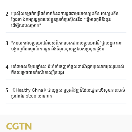
2
ប្រេស៊ីល​ទម្លាក់កម្រិត​ទំនាក់ទំនង​ការទូត​ជាមួយអាហ្សង់ទីន ​អាហ្សង់ទីន
ថ្លែងថា ​ឯកអគ្គរដ្ឋទូត​របស់ខ្លួន​ប្រចាំប្រេស៊ីលនឹង​ "​ធ្វើមាតុភូមិនិវត្តន៍​
ដើម្បីឈប់​សម្រាក"​
3
“ការយកផលប្រយោជន៍របស់ពិភពលោកជាផលប្រយោជន៍”ផ្ទាល់ខ្លួន នេះ
បង្ហាញពីអារម្មរណ៍ការទូត និងទំនួលខុសត្រូវរបស់ប្រមុខរដ្ឋចិន
4
នៅឆមាសទីមួយឆ្នាំនេះ ទំហំនាំចេញនាំចូលពាណិជ្ជកម្មសេវាកម្មសរុបរបស់
ចិនសម្រេចបានកំណើនល្បឿនបង្គួរ
5
《Healthy China》​ជា​យុទ្ធសាស្ត្រ​អភិវឌ្ឍន៍​ដែលផ្តោត​លើ​សុខភាព​របស់​
ប្រជាជន ​១៤០០ ​លាន​នាក់​​