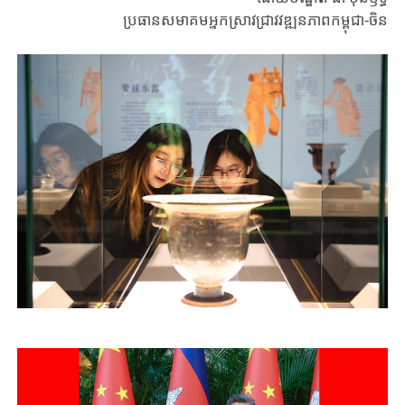
ប្រធានសមាគមអ្នកស្រាវជ្រាវវឌ្ឍនភាពកម្ពុជា-ចិន