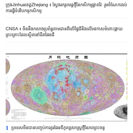
ក្រុង​Jinhuaខេត្តZhejiang ៖ ស្វែង​រក​រូប​មន្ត​ថ្មី​នៃ​កសិកម្ម​ឆ្លាត​វៃ​ ​រួមចំណែកដល់
ការធ្វើទំនើបកម្មកសិកម្ម
CNSA ៖ ចិននឹងកសាងប្រព័ន្ធតាមដានពីលើផ្ទៃដីនិងលើអវកាសចំពោះផ្កាយ
ព្រះគ្រោះដែលស្ថិតនៅជិតផែនដី
1
ប្រទេសចិនបាន​បញ្ចប់ការគូរផែនទី​ភូគព្ភសាស្ត្រ​ថ្មីនៃភពព្រះចន្ទ​​