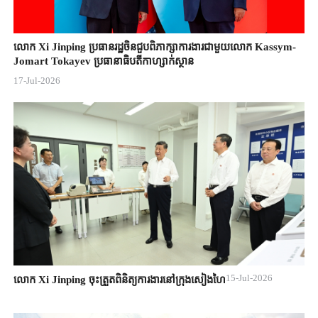
លោក Xi Jinping ប្រធានរដ្ឋចិន​ជួបពិភាក្សា​ការងារជាមួយ​លោក Kassym-
Jomart ​Tokayev ​ប្រធានាធិបតី​កាហ្សាក់ស្ថាន​
17-Jul-2026
15-Jul-2026
លោក Xi Jinping ចុះត្រួតពិនិត្យការងារនៅក្រុងសៀងហៃ