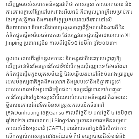
ឃើញរួមរបស់សហគមន៍អន្តរជាតិថា ការសន្ទនា ការយោគយល់​ និង
ការគោរពគ្នាទៅវិញទៅមករវាងអរិយធម៌ គឺជាមូលដ្ឋានគ្រឹះសម្រាប់ការ
ថែរក្សាសន្តិភាព និងការអភិវឌ្ឍប្រកបដោយចីរភាពនៅលើ
ពិភពលោក។ ទិវានេះគឺជាការប្រសូតចេញពីខ្លឹមសារនិងស្មារតី នៃ
គំនិតផ្ដួចផ្ដើមអរិយធម៌សកល ដែលត្រូវបានផ្តួចផ្តើមដោយលោក Xi
Jinping ប្រធានរដ្ឋចិន កាលពីថ្ងៃទី១៥ ខែមីនា ឆ្នាំ២០២៣។
ក្នុងរយៈពេលពីរឆ្នាំកន្លងមកនេះ ទិវាអន្តរជាតិនេះបានបង្ហាញឱ្យ
ឃើញថា វាមិនមែនគ្រាន់តែជាទិវារំលឹកមួយប៉ុណ្ណោះទេ ថែមទាំងជា
គំនិតផ្ដួចផ្ដើមក្នុងយុគសម័យថ្មី ដែលឆ្លើយតបទៅនឹងបំណងប្រាថ្នារួម
របស់មនុស្សជាតិក្នុងពិភពលោក និងស្របទៅនឹងនិន្នាការទូទៅ
របស់សហគមន៍អន្តរជាតិទៀតផង។ ទស្សនវិជ្ជាបានចាក់បញ្ចូល
កាន់តែជ្រៅទៅក្នុងទស្សនវិស័យរបស់សហគមន៍អន្តរជាតិតាមរយៈ
ខ្លឹមសារគោលនៃវេទិកាចិនសាស្ត្រសកលលើកទី៣នៅ
ក្រុងDunhuang ខេត្តGansu កាលពីថ្ងៃទី ២ ដល់ថ្ងៃទី ៤ ខែមិថុនា
ឆ្នាំ២០២៦ ដោយលោក Ji Bingxian ប្រធានសមាគមចិនសម្រាប់
ការយល់ដឹងអន្តរជាតិ (CAFIU) បានរំលេចនៅក្នុងពិធីបើកថា ការ
លើកកម្ពស់ការសន្ទនារវាងអរិយធម៌ គឺជាមធ្យោបាយដ៏សំខាន់និង