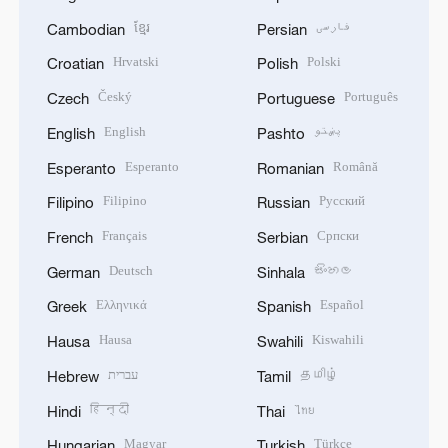
ខ្មែរ
فارسی
Cambodian
Persian
Hrvatski
Polski
Croatian
Polish
Český
Português
Czech
Portuguese
English
پښتو
English
Pashto
Esperanto
Română
Esperanto
Romanian
Filipino
Русский
Filipino
Russian
Français
Српски
French
Serbian
Deutsch
සිංහල
German
Sinhala
Ελληνικά
Español
Greek
Spanish
Hausa
Kiswahili
Hausa
Swahili
עברית
தமிழ்
Hebrew
Tamil
हिन्दी
ไทย
Hindi
Thai
Magyar
Türkçe
Hungarian
Turkish