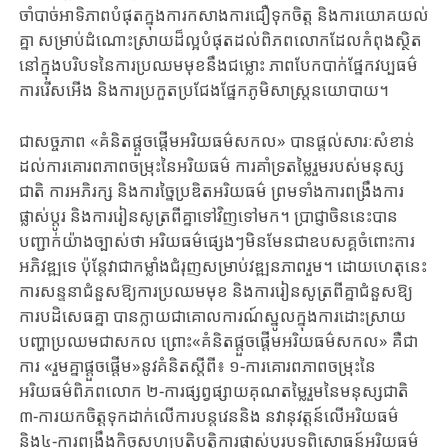
ចាំបាច់អាទិភាពបំផុតក្នុងការកសាងការជឿទុកចិត្ត និងការយោគយល់
គ្នា សម្រាប់ដំណោះ​ស្រាយដ៏ល្អបំផុត​​​​ដល់ពិភពលោកដែលកំពុងស្ថិត
នៅក្នុងបរិបទនៃការប្រឈមមុខនឹងជម្លោះ ភាពបែកបាក់ផ្នែកវប្បធម៌
ការរើសអើង និងការប្រកួតប្រជែងផ្នែកភូមិសាស្ត្រនយោបាយ។
ជាសច្ចភាព «គំនិតផ្ដួចផ្ដើមអរិយធម៌សកល» បានផ្តល់សារៈសំខាន់
ដល់ការគោរពភាពចម្រុះនៃអរិយធម៌ ការគាំទ្រតម្លៃរួមរបស់មនុស្ស
ជាតិ ការអភិរក្ស និងការច្នៃប្រឌិតអរិយធម៌ ព្រមទាំងការពង្រឹងការ
ផ្លាស់ប្តូរ និងការរៀនសូត្រពីគ្នាទៅវិញទៅមក។ ប្រាជ្ញាចិននេះបាន
បញ្ជាក់យ៉ាងច្បាស់ថា អរិយធម៌ផ្សេងៗមិនមែនជាឧបសគ្គចំពោះការ
អភិវឌ្ឍទេ ប៉ុន្តែវាជាកម្លាំងជំរុញសម្រាប់វឌ្ឍនភាពរួម។ ដោយហេតុនេះ
ការសន្ទនាជំនួសឱ្យការប្រឈមមុខ និងការរៀនសូត្រពីគ្នាជំនួសឱ្យ
ការបដិសេធគ្នា បានក្លាយជាគោលការណ៍ស្នូលក្នុងការដោះស្រាយ
បញ្ហាប្រឈមជាសកល ព្រោះ«គំនិតផ្តួចផ្តើមអរិយធម៌សកល» គឺជា
ការ «រួមគ្នាផ្តួចផ្តើម»នូវគំនិតស្តីពី៖ ១-ការគោរពភាពចម្រុះនៃ
អរិយធម៌ពិភពលោក ២-ការផ្សព្វផ្សាយគុណតម្លៃរួមនៃមនុស្សជាតិ
៣-ការយកចិត្តទុកដាក់លើការបន្តវេននិង នវានុវត្តន៍លើអរិយធម៌
និង៤-ការពង្រឹងកិច្ចសហប្រតិបត្តិការផ្លាស់ប្ដូរបទពិសោធន៍អរិយធម៌