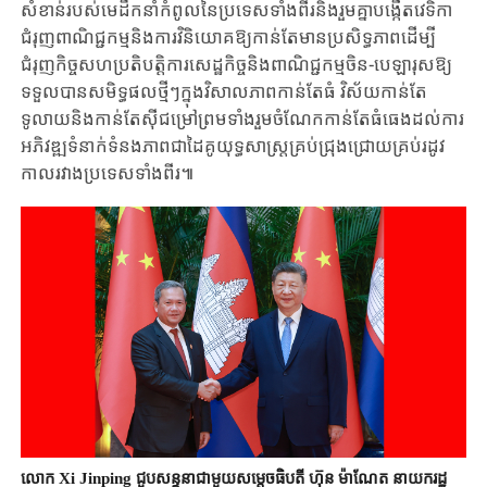
សំខាន់​របស់​មេ​ដឹក​នាំ​កំពូលនៃប្រទេសទាំងពីរ​និង​រួមគ្នាបង្កើតវេទិកា
ជំរុញពាណិជ្ជកម្ម​និងការវិនិយោគ​ឱ្យ​កាន់​តែមានប្រសិទ្ធភាព​ដើម្បី
ជំរុញ​កិច្ចសហប្រតិបត្តិការសេដ្ឋកិច្ចនិង​ពាណិជ្ជកម្ម​ចិន-បេ​ឡា​រុសឱ្យ
ទទួលបានសមិទ្ធផលថ្មីៗក្នុងវិសាលភាពកាន់តែធំ ​វិស័យកាន់តែ
ទូលាយនិង​កាន់​តែស៊ីជម្រៅ​ព្រមទាំង​រួមចំណែកកាន់តែធំធេង​ដល់​ការ
អភិវឌ្ឍទំនាក់ទំនង​ភាពជាដៃ​គូ​យុទ្ធ​សាស្ត្រគ្រប់ជ្រុងជ្រោយគ្រប់រដូវ
កាល​រវាងប្រទេសទាំងពីរ៕
លោក Xi Jinping ជួបសន្ទនាជាមួយសម្តេចធិបតី ហ៊ុន ម៉ាណែត នាយករដ្ឋ