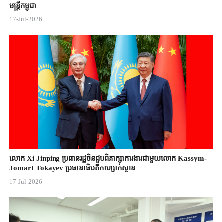
មន្ត្រីកម្ពុជា
17-Jul-2026
លោក Xi Jinping ប្រធានរដ្ឋចិន​ជួបពិភាក្សា​ការងារជាមួយ​លោក Kassym-
Jomart ​Tokayev ​ប្រធានាធិបតី​កាហ្សាក់ស្ថាន​
17-Jul-2026