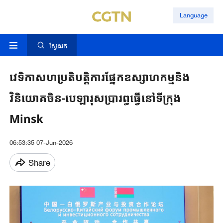
Language
ស្វែងរក
វេទិកាសហប្រតិបត្តិការផ្នែកឧស្សាហកម្មនិង
វិនិយោគចិន-បេឡារុសប្រារព្ធធ្វើនៅទីក្រុង
Minsk
06:53:35 07-Jun-2026
Share