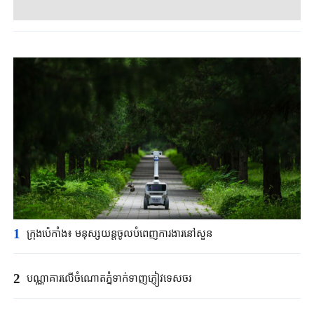
1
ក្រុងប៉េកាំង​៖ មនុស្សយន្ត​ចូលបំពេញ​ការងារនៅសួន​​
2
បណ្ណាគារលើចំណោតភ្នំទាក់ទាញភ្ញៀវទេសចរ