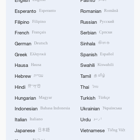
English
Pashto
Esperanto
Română
Esperanto
Romanian
Filipino
Русский
Filipino
Russian
Français
Српски
French
Serbian
Deutsch
සිංහල
German
Sinhala
Ελληνικά
Español
Greek
Spanish
Hausa
Kiswahili
Hausa
Swahili
עברית
தமிழ்
Hebrew
Tamil
हिन्दी
ไทย
Hindi
Thai
Magyar
Türkçe
Hungarian
Turkish
Bahasa Indonesia
Українська
Indonesian
Ukrainian
Italiano
اردو
Italian
Urdu
日本語
Tiếng Việt
Japanese
Vietnamese