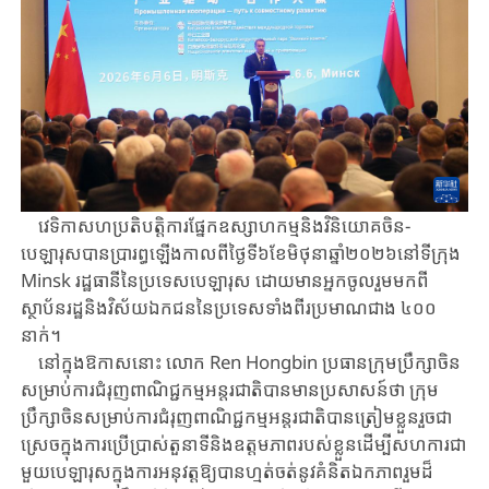
វេទិកាសហប្រតិបត្តិការ​ផ្នែក​ឧស្សាហកម្ម​និង​វិនិយោគចិន-​
បេឡារុស​បាន​ប្រារព្ធ​ឡើង​កាល​ពី​ថ្ងៃទី៦ខែមិថុនាឆ្នាំ២០២៦​នៅទីក្រុង ​
Minsk ​រដ្ឋធានីនៃប្រទេសបេឡារុស ​ដោយ​មាន​អ្នក​ចូល​រួមមកពី
ស្ថាប័នរដ្ឋនិងវិស័យឯកជននៃប្រទេសទាំងពីរប្រមាណជាង ​៤០០ ​
នាក់។
នៅក្នុងឱកាសនោះ លោក ​Ren ​Hongbin ​ប្រធានក្រុមប្រឹក្សាចិន​
សម្រាប់​ការជំរុញ​ពាណិ​ជ្ជ​កម្ម​អន្តរជាតិ​បាន​មានប្រសាសន៍​ថា ​ក្រុម
ប្រឹក្សាចិន​សម្រាប់​ការជំរុញ​ពាណិ​ជ្ជ​កម្ម​អន្តរ​ជាតិ​បានត្រៀមខ្លួនរួចជា
ស្រេចក្នុងការប្រើ​ប្រាស់តួនាទីនិងឧត្តមភាពរបស់ខ្លួន​ដើម្បី​សហ​ការ​ជា
មួយបេឡារុស​ក្នុងការអនុវត្តឱ្យបានហ្មត់ចត់នូវ​គំនិត​ឯកភាព​រួម​ដ៏​