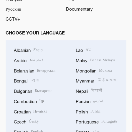
Русский
Documentary
CCTV+
CHOOSE YOUR LANGUAGE
Shqip
ລາວ
Albanian
Lao
العربية
Bahasa Melayu
Arabic
Malay
Беларуская
Монгол
Belarusian
Mongolian
বাংলা
မြန်မာဘာသာ
Bengali
Myanmar
Български
नेपाली
Bulgarian
Nepali
ខ្មែរ
فارسی
Cambodian
Persian
Hrvatski
Polski
Croatian
Polish
Český
Português
Czech
Portuguese
English
پښتو