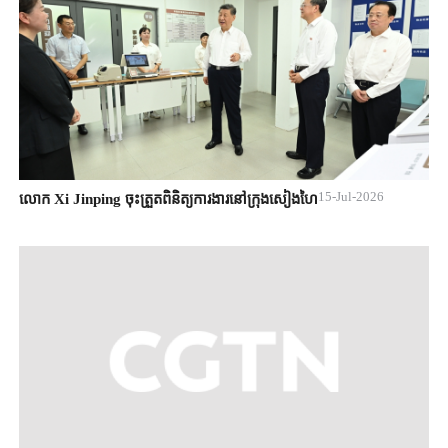
15-Jul-2026
លោក Xi Jinping ចុះត្រួតពិនិត្យការងារនៅក្រុងសៀងហៃ