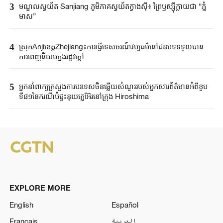
3
មណ្ឌលស្វយ័ត Sanjiang ភូមិភាគស្វយ័តក្វាងស៊ី៖ ព្រៃឫស្ស៊ីក្លាយជា “ភ្នំ
មាស”
4
ស្រុកAnjiខេត្តZhejiang៖ការធ្វើទេសចរណ៍វប្បធម៌នៅជនបទទទួលបាន
ការពេញនិយមក្នុងរដូវក្តៅ
5
អ្នកនាំពាក្យ​ក្រសួងការបរទេស​ចិនឆ្លើយសំណួរ​របស់​អ្នកសារព័ត៌មាន​អំពីខួប​
ទី៨១នៃ​ករណី​បំផ្ទុះនុយក្លេអ៊ែរ​នៅក្រុង ​Hiroshima ​
EXPLORE MORE
English
Español
Français
العربية