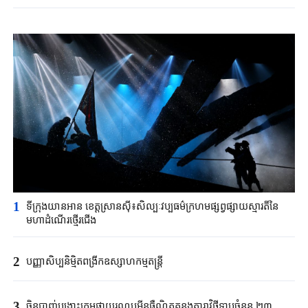
1
ទីក្រុង​យានអាន ​ខេត្តស្រានស៊ី៖​សិល្បៈវប្បធម៌ក្រហម​ផ្សព្វផ្សាយស្មារតីនៃ​
មហាដំណើរ​ថ្មើរជើង​
2
បញ្ញាសិប្បនិម្មិត​ពង្រីក​​ឧស្សាហកម្ម​តន្ត្រី​
3
ចិនបាញ់បង្ហោះ​ក្រុម​ផ្កាយរណប​​អ៊ីនធឺណិត​គន្លងតារាវិថីទាប​ចំនួន ២៣