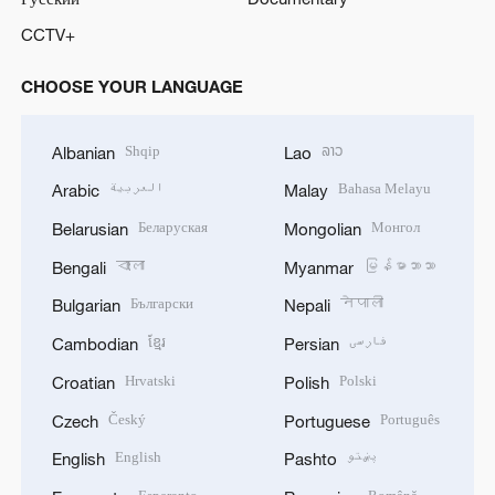
CCTV+
CHOOSE YOUR LANGUAGE
Shqip
ລາວ
Albanian
Lao
العربية
Bahasa Melayu
Arabic
Malay
Беларуская
Монгол
Belarusian
Mongolian
বাংলা
မြန်မာဘာသာ
Bengali
Myanmar
Български
नेपाली
Bulgarian
Nepali
ខ្មែរ
فارسی
Cambodian
Persian
Hrvatski
Polski
Croatian
Polish
Český
Português
Czech
Portuguese
English
پښتو
English
Pashto