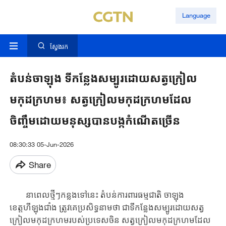
Language
ស្វែងរក
តំបន់ចាឡុង ទីកន្លែងសម្បូរដោយសត្វក្រៀល
មកុដក្រហម៖ សត្វក្រៀលមកុដក្រហមដែល
ចិញ្ចឹមដោយមនុស្សបានបង្កកំណើតច្រើន
08:30:33 05-Jun-2026
Share
នាពេល​ថ្មីៗ​កន្លង​ទៅនេះ តំបន់ការពារ​ធម្មជាតិ ចាឡុង
ខេត្តហីឡុងជាំង ត្រូវគេប្រសិទ្ធនាមថា ជាទីកន្លែង​សម្បូរ​ដោយ​សត្វ
ក្រៀលមកុដក្រហមរបស់​ប្រទេស​ចិន​ ​សត្វក្រៀលមកុដក្រហមដែល