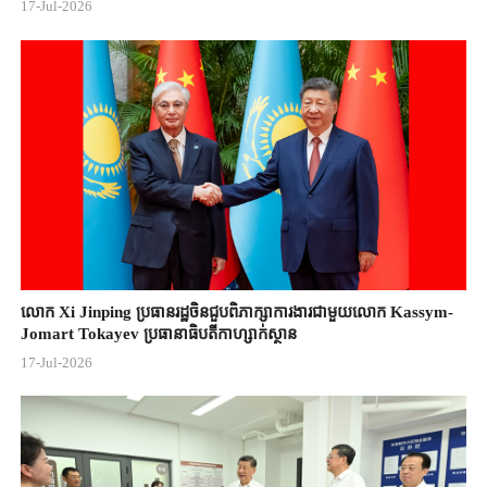
17-Jul-2026
លោក Xi Jinping ប្រធានរដ្ឋចិន​ជួបពិភាក្សា​ការងារជាមួយ​លោក Kassym-
Jomart ​Tokayev ​ប្រធានាធិបតី​កាហ្សាក់ស្ថាន​
17-Jul-2026