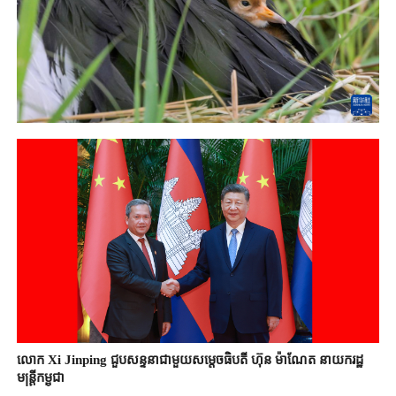
លោក Xi Jinping ជួបសន្ទនាជាមួយសម្តេចធិបតី ហ៊ុន ម៉ាណែត នាយករដ្ឋ
មន្ត្រីកម្ពុជា