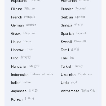
Esperanto
Română
Esperanto
Romanian
Filipino
Русский
Filipino
Russian
Français
Српски
French
Serbian
Deutsch
සිංහල
German
Sinhala
Ελληνικά
Español
Greek
Spanish
Hausa
Kiswahili
Hausa
Swahili
עברית
தமிழ்
Hebrew
Tamil
हिन्दी
ไทย
Hindi
Thai
Magyar
Türkçe
Hungarian
Turkish
Bahasa Indonesia
Українська
Indonesian
Ukrainian
Italiano
اردو
Italian
Urdu
日本語
Tiếng Việt
Japanese
Vietnamese
한국어
Korean