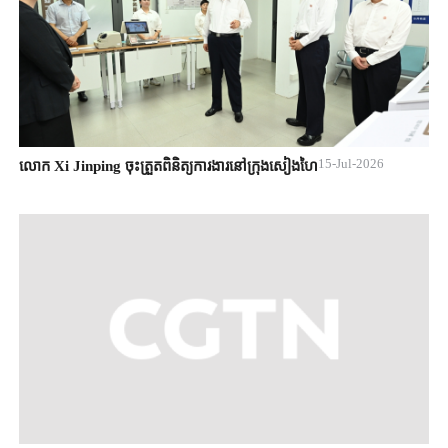
15-Jul-2026
លោក Xi Jinping ចុះត្រួតពិនិត្យការងារនៅក្រុងសៀងហៃ