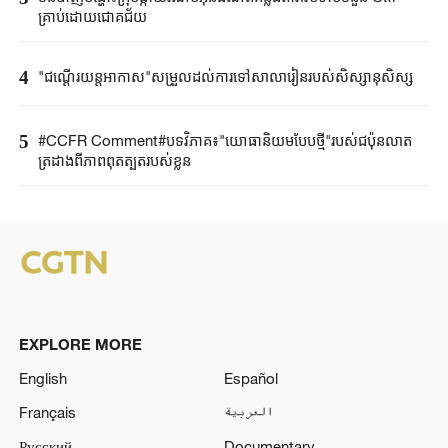
គ្រាប់ដោយ​ជោគជ័យ​
4
"ជណ្តើរយន្ត​អាកាស"​សម្រួលដល់ការទៅ​សាលារៀន​របស់​សិស្សានុសិស្ស​​
5
#CCFR Comment#បទវិភាគ៖"យោធានិយមបែបថ្មី"របស់ជប៉ុនលាត
ត្រដាងពីភាពពុតត្បុតរបស់ខ្លួន
EXPLORE MORE
English
Español
Français
العربية
Русский
Documentary