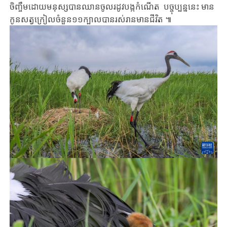
ចិញ្ចឹមដោយ​មនុស្សបាន​ឈានចូល​រដូវ​បង្កកំណើត បច្ចុប្បន្ននេះ មាន​
កូន​សត្វ​ក្រៀលចំនួន​១១ក្បាលបាន​រស់រានមានជីវិត​​ ៕