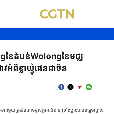
ngនៃតំបន់Wolongនៃមជ្ឈ
វអំពីខ្លាឃ្មុំផេនដាចិន
ន់មួយក្នុងចំណោម​មូលដ្ឋាន​សំខា​ន់​ៗ​ទាំងបួន​របស់មជ្ឈមណ្ឌល