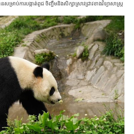
ឋាន​សម្រាប់ការបង្កាត់ពូជ ចិញ្ចឹមនិងសិក្សា​ស្រាវជ្រាវ​ខាង​វិទ្យាសាស្ត្រ​