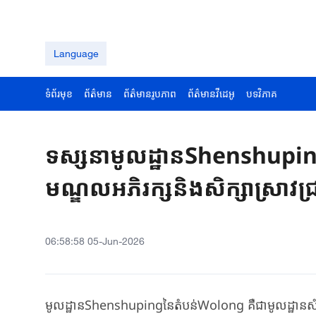
Language
ទំព័រមុខ
ព័ត៌មាន
ព័ត៌មានរូបភាព
ព័ត៌មានវីដេអូ
បទវិភាគ
ទស្សនាមូលដ្ឋានShenshupi
មណ្ឌលអភិរក្សនិងសិក្សាស្រាវជ្រា
06:58:58 05-Jun-2026
មូលដ្ឋានShenshupingនៃ​តំបន់​Wolong គឺជាមូលដ្ឋានសំខា