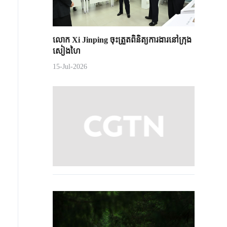
លោក Xi Jinping ចុះត្រួតពិនិត្យការងារនៅក្រុង
សៀងហៃ
15-Jul-2026