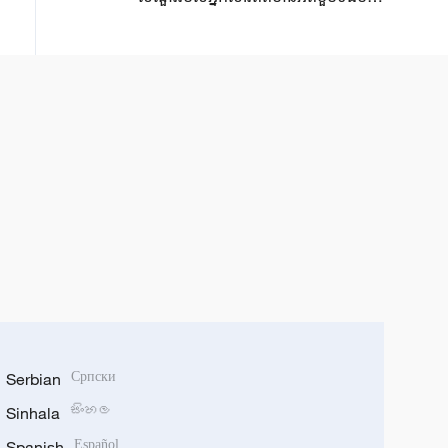
ករណី​បំផ្ទុះនុយក្លេអ៊ែរ​នៅក្រុង ​
Hiroshima ​
Serbian
Српски
Sinhala
සිංහල
Spanish
Español