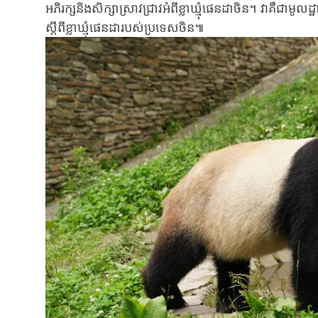
អភិរក្សនិង​សិក្សា​ស្រាវជ្រាវអំពី​ខ្លាឃ្មុំផេនដា​ចិន។ វាគឺជា​មូល​ដ្
ស្តីពី​ខ្លាឃ្មុំ​ផេន​ដា​របស់​ប្រ​ទេសចិន៕