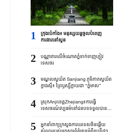
1
ក្រុងប៉េកាំង​៖ មនុស្សយន្ត​ចូលបំពេញ​
ការងារនៅសួន​​
2
បណ្ណាគារលើចំណោតភ្នំទាក់ទាញភ្ញៀវ
ទេសចរ
3
មណ្ឌលស្វយ័ត Sanjiang ភូមិភាគស្វយ័ត
ក្វាងស៊ី៖ ព្រៃឫស្ស៊ីក្លាយជា “ភ្នំមាស”
4
ស្រុកAnjiខេត្តZhejiang៖ការធ្វើ
ទេសចរណ៍វប្បធម៌នៅជនបទទទួលបានការ
ពេញនិយមក្នុងរដូវក្តៅ
5
អ្នកនាំពាក្យ​ក្រសួងការបរទេស​ចិនឆ្លើយ
សំណួរ​របស់​អ្នកសារព័ត៌មាន​អំពីខួប​ទី៨១នៃ​