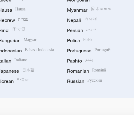
Hausa
Hausa
Myanmar
မြန်မာဘာသာ
Hebrew
עברית
Nepali
नेपाली
Hindi
हिन्दी
Persian
فارسی
Hungarian
Magyar
Polish
Polski
Indonesian
Bahasa Indonesia
Portuguese
Português
Italian
Italiano
Pashto
پښتو
Japanese
日本語
Romanian
Română
Korean
한국어
Russian
Русский