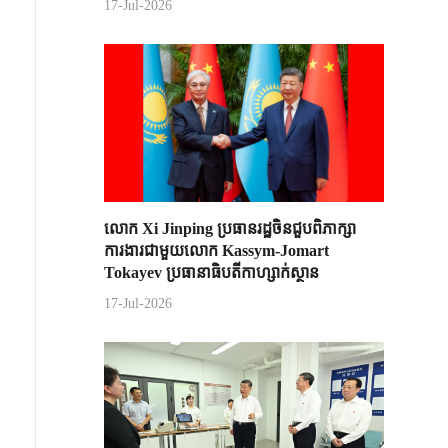
17-Jul-2026
លោក Xi Jinping ប្រធានរដ្ឋចិន​ជួបពិភាក្សា​
ការងារជាមួយ​លោក Kassym-Jomart ​
Tokayev ​ប្រធានាធិបតី​កាហ្សាក់ស្ថាន​
17-Jul-2026