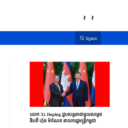
ស្វែងរក
លោក Xi Jinping ជួបសន្ទនាជាមួយសម្តេច
ធិបតី ហ៊ុន ម៉ាណែត នាយករដ្ឋមន្ត្រីកម្ពុជា