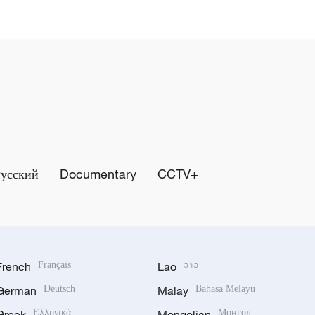
Русский
Documentary
CCTV+
French
Français
Lao
ລາວ
German
Deutsch
Malay
Bahasa Melayu
Greek
Ελληνικά
Mongolian
Монгол