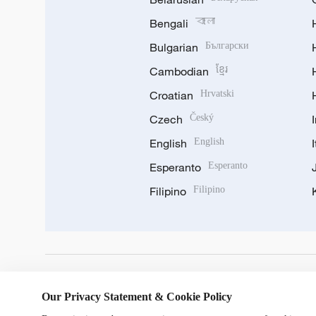
Bengali
বাংলা
Bulgarian
Български
Cambodian
ខ្មែរ
Croatian
Hrvatski
Czech
Český
English
English
Esperanto
Esperanto
Filipino
Filipino
DOWNLOAD OUR APP
Our Privacy Statement & Cookie Policy