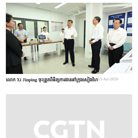
15-Jul-2026
លោក Xi Jinping ចុះត្រួតពិនិត្យការងារនៅក្រុងសៀងហៃ