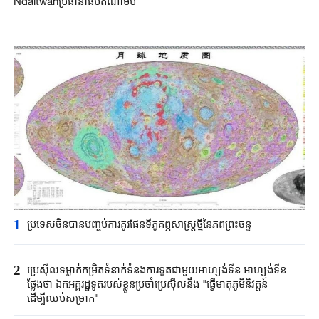
Ndaitwah​ប្រធានាធិបតី​ណាមីប៊ី
1
ប្រទេសចិនបាន​បញ្ចប់ការគូរផែនទី​ភូគព្ភសាស្ត្រ​ថ្មីនៃភពព្រះចន្ទ​​
2
ប្រេស៊ីល​ទម្លាក់កម្រិត​ទំនាក់ទំនង​ការទូត​ជាមួយអាហ្សង់ទីន ​អាហ្សង់ទីន
ថ្លែងថា ​ឯកអគ្គរដ្ឋទូត​របស់ខ្លួន​ប្រចាំប្រេស៊ីលនឹង​ "​ធ្វើមាតុភូមិនិវត្តន៍​
ដើម្បីឈប់​សម្រាក"​