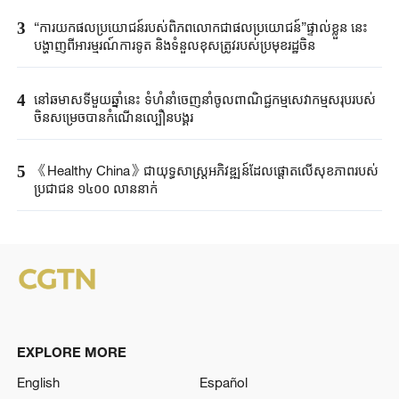
3
“ការយកផលប្រយោជន៍របស់ពិភពលោកជាផលប្រយោជន៍”ផ្ទាល់ខ្លួន នេះ
បង្ហាញពីអារម្មរណ៍ការទូត និងទំនួលខុសត្រូវរបស់ប្រមុខរដ្ឋចិន
4
នៅឆមាសទីមួយឆ្នាំនេះ ទំហំនាំចេញនាំចូលពាណិជ្ជកម្មសេវាកម្មសរុបរបស់
ចិនសម្រេចបានកំណើនល្បឿនបង្គួរ
5
《Healthy China》​ជា​យុទ្ធសាស្ត្រ​អភិវឌ្ឍន៍​ដែលផ្តោត​លើ​សុខភាព​របស់​
ប្រជាជន ​១៤០០ ​លាន​នាក់​​
EXPLORE MORE
English
Español