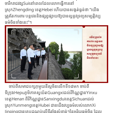
ចារឹករាជវង្សSui​នៅពេលដែលលោកធ្វើការនៅ
ស្រុកZhengding ខេត្តHebei​ ហើយ​បានសង្កត់ធ្ងន់ថា “យើង
ត្រូវតែការពារ បន្តវេន​និងផ្សព្វផ្សាយ​ឱ្យ​បាន​ល្អ​នូវ​ទ្រព្យសម្បត្តិវប្ប
ធម៌ចិនទាំងនេះ”។
ចាប់ពី​សមាជ​បក្ស​កុម្មុយនីស្ត​ចិន​លើកទី១៨មក​ ​ចាប់ពី​
ទីក្រុងHepu​ភូមិភាគ​ស្វយ័ត​Guangxi​​ដល់​វិកិណ្ណដ្ឋានYinxu​
ខេត្តHenan ពីវិកិណ្ណដ្ឋានSanxingdui​ខេត្តSichuanដល់​
ស្រុកYunmeng​ខេត្ត​Hubei ដានជើង​វប្បធម៌​របស់លោក​Xi ​
Jinpingបានគ្របដណ្តប់លើទីតាំងសំខាន់ៗនៃ​អរិយធម៌ចិន ដែល