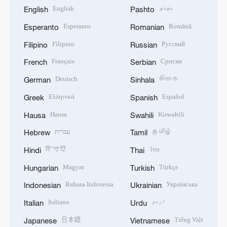
English
پښتو
English
Pashto
Esperanto
Română
Esperanto
Romanian
Filipino
Русский
Filipino
Russian
Français
Српски
French
Serbian
Deutsch
සිංහල
German
Sinhala
Ελληνικά
Español
Greek
Spanish
Hausa
Kiswahili
Hausa
Swahili
עברית
தமிழ்
Hebrew
Tamil
हिन्दी
ไทย
Hindi
Thai
Magyar
Türkçe
Hungarian
Turkish
Bahasa Indonesia
Українська
Indonesian
Ukrainian
Italiano
اردو
Italian
Urdu
日本語
Tiếng Việt
Japanese
Vietnamese