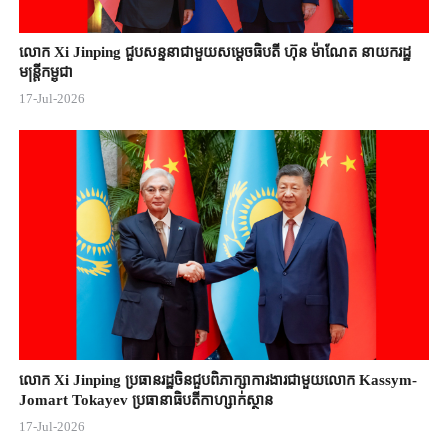
លោក Xi Jinping ជួបសន្ទនាជាមួយសម្តេចធិបតី ហ៊ុន ម៉ាណែត នាយករដ្ឋ
មន្ត្រីកម្ពុជា
17-Jul-2026
លោក Xi Jinping ប្រធានរដ្ឋចិន​ជួបពិភាក្សា​ការងារជាមួយ​លោក Kassym-
Jomart ​Tokayev ​ប្រធានាធិបតី​កាហ្សាក់ស្ថាន​
17-Jul-2026