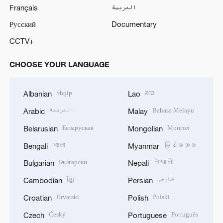
Français
العربية
Русский
Documentary
CCTV+
CHOOSE YOUR LANGUAGE
Shqip
ລາວ
Albanian
Lao
العربية
Bahasa Melayu
Arabic
Malay
Беларуская
Монгол
Belarusian
Mongolian
বাংলা
မြန်မာဘာသာ
Bengali
Myanmar
Български
नेपाली
Bulgarian
Nepali
ខ្មែរ
فارسی
Cambodian
Persian
Hrvatski
Polski
Croatian
Polish
Český
Português
Czech
Portuguese