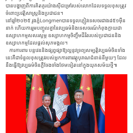
បាន​បង្ហាញពី​ការគិតគូរយ៉ាងស៊ីជម្រៅរបស់លោកដែល​ទទួល​​ខុសត្រូវ
ចំពោះប្រវត្តិសាស្ត្រនិងប្រជាជន។
នៅឆ្នាំ២០២៥ រូងភ្នំLongmenបានទទួលភ្ញៀវទេសចរជាង៨៥១ម៉ឺន
នាក់ ហើយ​ការរួមបញ្ចូលគ្នានៃវប្បធម៌​និងទេសចរណ៍​កំពុង​ក្លាយជា​
ឧស្សាហកម្មសសរស្តម្ភ​ ឧស្សាហកម្មចិញ្ចឹមជីវិត​របស់​ប្រជាជន​និង
ឧស្សាហកម្ម​ដែល​ផ្តល់​សុភមង្គល។
ការ​ការពារ បន្តវេន​និង​ផ្សព្វផ្សា​ឱ្យ​ល្អ​នូវ​ទ្រព្យ​សម្បត្តិវប្បធម៌ចិនទាំង
នេះ​គឺ​ជា​ទំនួល​ខុសត្រូវ​របស់​អ្នក​ការពារ​វត្ថុបុរាណ​ជំនាន់នីមួយៗ ដែល​
នឹងធ្វើ​ឱ្យវប្បធម៌ចិន​ភ្លឺចែងចាំង​ថែមទៀតនៅក្នុងយុគសម័យថ្មី៕