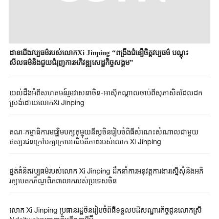
ដានជើងវប្បធម៌របស់លោកXi Jinping “ពង្រឹងជំនឿចិត្តវប្បធម៌ បណ្តុះ
សីលធម៌និងជួយជំរុញការអភិវឌ្ឍសេដ្ឋកិច្ចសង្គម”
យល់ដឹងអំពីសហគមន៍រួមវាសនាចិន-អាស៊ីកណ្តាលចាប់ពីសុភាសិតដែលដក
ស្រង់ដោយលោកXi Jinping
គណៈកម្មាធិការមជ្ឈិមបក្សកុម្មុយនីស្តចិនរៀបចំពិធីសំណេះសំណាលជាមួយ
ផ្នត់គំនិតវប្បធម៌របស់លោក Xi Jinping ដឹកនាំការអនុវត្តការងារស្នើសុំនិងអភិ
រក្សបេតកភ័ណ្ឌពិភពលោករបស់ប្រទេសចិន
លោក Xi Jinping ប្រធាន​រដ្ឋ​ចិនរៀបចំ​ពិធីទទួលបដិសណ្ឋារកិច្ច​ជូន​លោកស្រី​