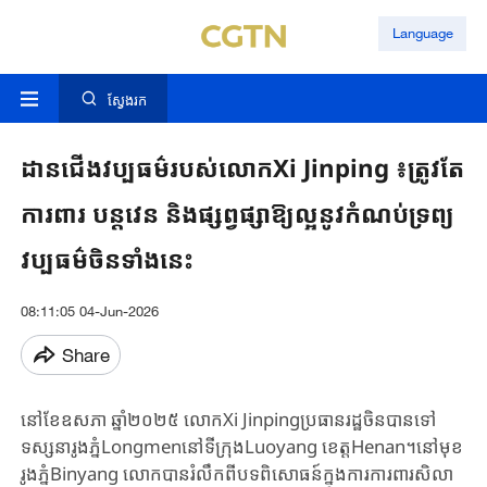
Language
ស្វែងរក
ដានជើងវប្បធម៌របស់លោកXi Jinping ៖ត្រូវតែ
ការពារ បន្តវេន និងផ្សព្វផ្សាឱ្យល្អនូវកំណប់ទ្រព្យ
វប្បធម៌ចិនទាំងនេះ
08:11:05 04-Jun-2026
Share
នៅខែឧសភា ឆ្នាំ២០២៥ លោកXi Jinping​​ប្រធានរដ្ឋចិន​បាន​ទៅ
ទស្សនា​រូងភ្នំ​Longmen​នៅ​ទីក្រុងLuoyang ខេត្តHenan។​នៅ​​មុខ​
រូងភ្នំ​Binyang លោក​បាន​រំលឹក​ពី​បទពិសោធន៍​ក្នុង​ការការពារ​សិលា