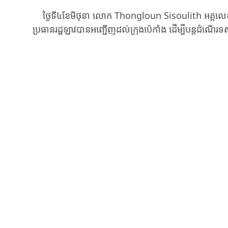
ថ្ងៃទី៤ខែមិថុនា ​លោក Thongloun ​Sisoulith ​អគ្គលេខាធិកា
ប្រធានរដ្ឋឡាវ​បាន​អញ្ជើញដល់​ក្រុងប៉េកាំង ​ដើម្បីបន្ត​​ដំណើរ