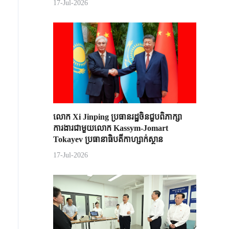
17-Jul-2026
លោក Xi Jinping ប្រធានរដ្ឋចិន​ជួបពិភាក្សា​
ការងារជាមួយ​លោក Kassym-Jomart ​
Tokayev ​ប្រធានាធិបតី​កាហ្សាក់ស្ថាន​
17-Jul-2026