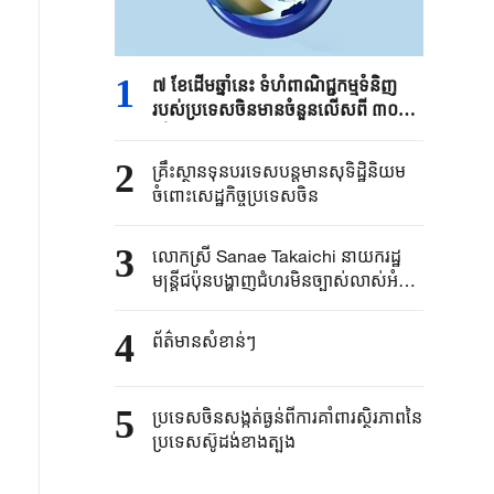
1
៧ ខែដើមឆ្នាំនេះ ទំហំពាណិជ្ជកម្មទំនិញ
របស់ប្រទេសចិនមានចំនួនលើសពី ៣០
ទ្រីលានយាន់ប្រាក់ចិន
2
គ្រឹះស្ថាន​ទុនបរទេស​បន្តមាន​សុទិដ្ឋិនិយម​
ចំពោះសេដ្ឋកិច្ច​ប្រទេសចិន​​
3
លោកស្រី Sanae ​Takaichi ​នាយករដ្ឋ
មន្ត្រី​ជប៉ុន​បង្ហាញជំហរមិន​ច្បាស់​លាស់​អំពី ​
“គោលការណ៍បី​គ្មាននុយក្លេអ៊ែរ​”​
4
ព័ត៌មានសំខាន់ៗ
5
ប្រទេសចិនសង្កត់ធ្ងន់ពីការគាំពារស្ថិរភាពនៃ
ប្រទេសស៊ូដង់ខាងត្បូង