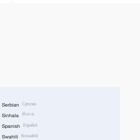
Serbian
Српски
Sinhala
සිංහල
Spanish
Español
Swahili
Kiswahili