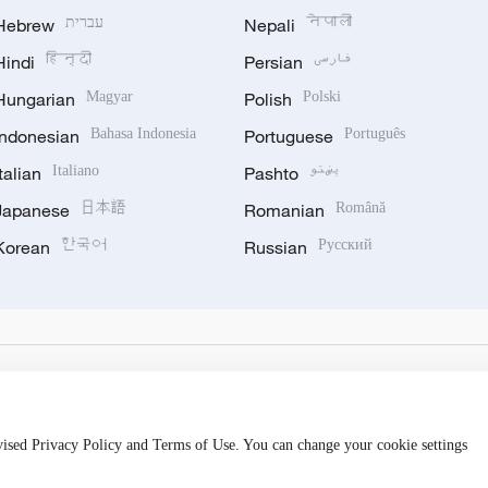
Hebrew
עברית
Nepali
नेपाली
Hindi
हिन्दी
Persian
فارسی
Hungarian
Magyar
Polish
Polski
Indonesian
Bahasa Indonesia
Portuguese
Português
Italian
Italiano
Pashto
پښتو
Japanese
日本語
Romanian
Română
Korean
한국어
Russian
Русский
evised Privacy Policy and Terms of Use. You can change your cookie settings