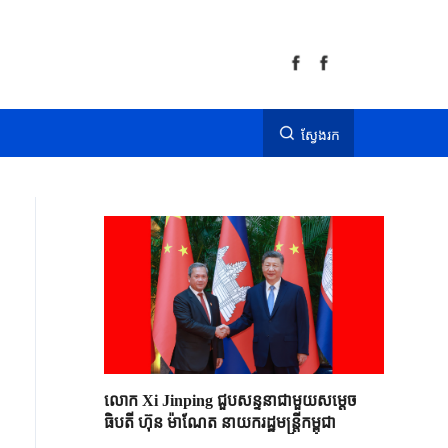
ស្វែងរក
លោក Xi Jinping ជួបសន្ទនាជាមួយសម្តេច
ធិបតី ហ៊ុន ម៉ាណែត នាយករដ្ឋមន្ត្រីកម្ពុជា