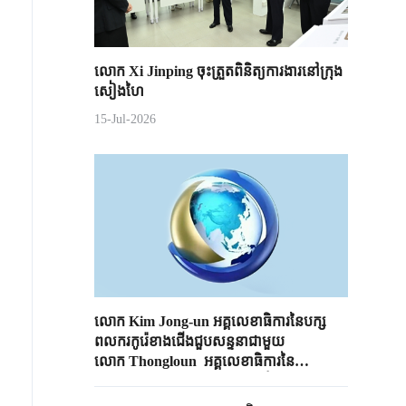
លោក Xi Jinping ចុះត្រួតពិនិត្យការងារនៅក្រុង
សៀងហៃ
15-Jul-2026
លោក​ Kim Jong-un អគ្គលេខាធិការ​នៃ​បក្ស​
ពល​ករ​កូរ៉េខាងជើង​ជួប​សន្ទនាជាមួយ​
លោក Thongloun អគ្គលេខាធិការនៃ
គណៈកម្មាធិការមជ្ឈិមបក្សបដិវត្តន៍ប្រជាជនឡាវ
និងជាប្រធានរដ្ឋឡាវ ដើម្បី​ពិគ្រោះ​ពិភាក្សា​ស្តីពីការ