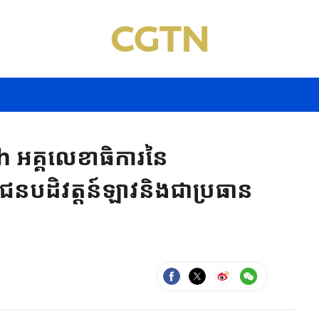
​អគ្គលេខាធិការនៃ​
ជន​បដិវត្តន៍​ឡាវនិងជា​ប្រធាន