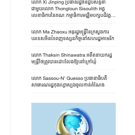
លោក Xi ​Jinping ​ប្រធានរដ្ឋចិន​ជួបសន្ទនា​
បង្កើន​​កិច្ច​សហប្រតិបត្តិការ​រវាង​កូរ៉េខាងជើង​និង​
ជាមួយលោក ​Thongloun ​Sisoulith ​អគ្គ
ឡាវ​
លេខាធិការនៃ​គណៈកម្មាធិការ​មជ្ឈិមបក្ស​បដិវត្តន៍​
ប្រជាជនឡាវ​និងជាប្រធាន​រដ្ឋ​ឡាវ​
លោក​ Ma Zhaoxu អនុរដ្ឋមន្រ្តី​នៃ​ក្រសួង​ការ
បរទេស​ចិន​បំពេញ​ទស្សនកិច្ច​នៅ​សហរដ្ឋអាមេរិក​
លោក​ Thaksin ​Shinawatra ​អតីត​នាយករដ្ឋ
មន្ត្រី​ថៃ​ត្រូវបាន​ដោះលែង​ឱ្យនៅក្រៅ​ឃុំ​​​
លោក​ Sassou-N’ Guesso ប្រធានាធិបតី
សាធារណរដ្ឋកុងហ្គោស្បងចូលកាន់តំណែង