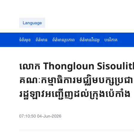
Language
ទំព័រមុខ
ព័ត៌មាន
ព័ត៌មានរូបភាព
ព័ត៌មានវីដេអូ
បទវិភាគ
លោក​ Thongloun ​Sisoulith 
គណៈកម្មាធិការ​មជ្ឈិមបក្ស​ប្រជា
រដ្ឋឡាវ​អញ្ជើញដល់​ក្រុងប៉េកាំង​
07:10:50 04-Jun-2026