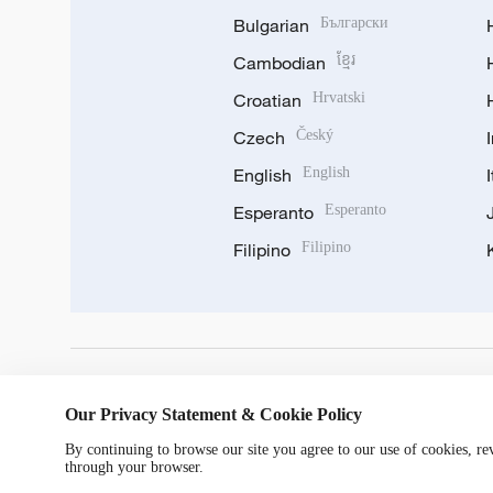
Bulgarian
Български
Cambodian
ខ្មែរ
Croatian
Hrvatski
Czech
Český
English
English
Esperanto
Esperanto
Filipino
Filipino
DOWNLOAD OUR APP
Our Privacy Statement & Cookie Policy
By continuing to browse our site you agree to our use of cookies, r
through your browser.