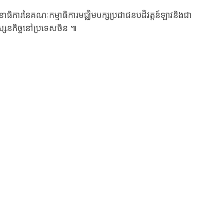
រនៃ​គណៈកម្មាធិការ​មជ្ឈិម​បក្ស​ប្រជាជន​បដិវត្តន៍​ឡាវនិងជា​
​ទស្សនកិច្ច​នៅប្រទេសចិន ៕