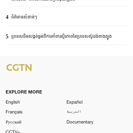
4
ព័ត៌មានសំខាន់ៗ
5
ប្រទេសចិនសង្កត់ធ្ងន់ពីការគាំពារស្ថិរភាពនៃប្រទេសស៊ូដង់ខាងត្បូង
EXPLORE MORE
English
Español
Français
العربية
Русский
Documentary
CCTV+