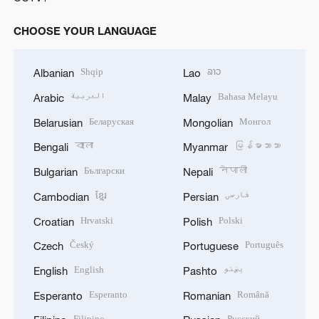
CHOOSE YOUR LANGUAGE
Shqip
ລາວ
Albanian
Lao
العربية
Bahasa Melayu
Arabic
Malay
Беларуская
Монгол
Belarusian
Mongolian
বাংলা
မြန်မာဘာသာ
Bengali
Myanmar
Български
नेपाली
Bulgarian
Nepali
ខ្មែរ
فارسی
Cambodian
Persian
Hrvatski
Polski
Croatian
Polish
Český
Português
Czech
Portuguese
English
پښتو
English
Pashto
Esperanto
Română
Esperanto
Romanian
Filipino
Русский