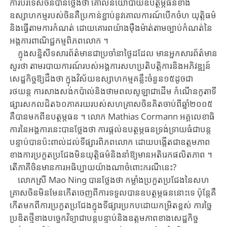
ការបរទេសចិន​បានថ្លែងថា ​គោលនយោបាយ​ឧបត្ថម្ភធន​ខាង​
ឧស្សាហកម្ម​របស់ចិន​គឺ​ប្រកាន់ខ្ជាប់នូវ​គោលការណ៍​បើកចំហ យុត្តិធម៌
និង​ធ្វើតាម​ការកំណត់ ​ដោយគោរព​យ៉ាងម៉ឺងម៉ាត់​តាម​​ច្បាប់កំណត់​នៃ
អង្គការ​ពាណិជ្ជកម្ម​ពិភពលោក ។
​ក្នុងសន្និសីទ​សារព័ត៌មានជា​ប្រចាំ​នាថ្ងៃដដែល ​មានអ្នកសារព័ត៌មាន​
សួរថា ​តាម​របាយការណ៍​​របស់​អង្គការ​សហប្រតិបត្តិការ​និងអភិវឌ្ឍន៍​
សេដ្ឋកិច្ច​​ឱ្យដឹងថា ​​ក្នុងវិស័យ​ឧស្សាហកម្ម​គន្លឹះចំនួន១៥ដូចជា ​
រថយន្ត ​ការសាងសង់​កប៉ាល់និង​ថាមពល​សូឡា​ជាដើម ​កំណើន​​កូតា​ទី
ផ្សារសកល​ជិត៦០ភាគរយ​របស់សហគ្រាសចិន​គិតចាប់​ពីឆ្នាំ២០០៥​​
គឺ​បាន​មកពី​ឧបត្ថម្ភធន ​។ លោក​ Mathias Cormann ​អគ្គលេខាធិ
ការ​នៃអង្គការនេះ​បានថ្លែងថា ​​ការផ្តល់​ឧបត្ថម្ភធន​ទ្រង់ទ្រាយធំ​ជាបន្ត
បន្ទាប់​​បានប៉ះពាល់ដល់​ទីផ្សារ​ពិភពលោក​ ដោយ​បង្កើត​ជា​ឧត្តមភាព​
ខាង​ការប្រកួតប្រជែង​មិនយុត្តិធម៌​និងនាំឱ្យមាន​អតិរេកផលិតភាព​ ។
តើភាគីចិន​មាន​ការអធិប្បាយ​យ៉ាងណាចំពោះ​ករណីនេះ?
លោកស្រី​ Mao Ning ​បានថ្លែងថា​ កម្លាំង​ប្រកួតប្រជែង​នៃសហ
គ្រាសចិន​មិនមែនកើតចេញពី​ការទទួលបាន​ឧបត្ថម្ភធន​នោះទេ​ ប៉ុន្តែគឺ
កើត​មកពី​ការប្រកួតប្រជែង​ក្នុងទីផ្សារប្រកបដោយ​កម្រិតខ្ពស់ ​ការ​ច្នៃ
ប្រឌិតថ្មី​ខាងបច្ចេកវិទ្យា​ជាបន្តបន្ទាប់​និង​ឧត្តមភាពខាង​សេដ្ឋកិច្ច​