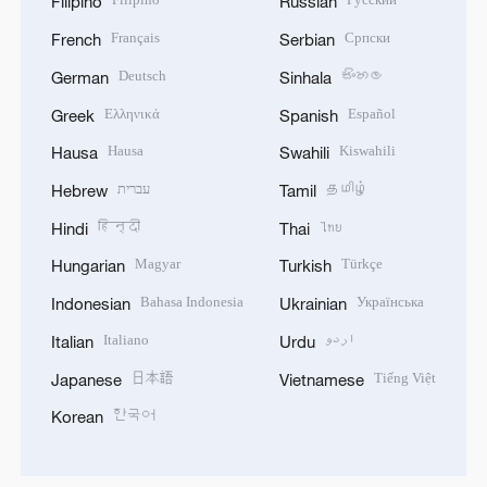
Filipino
Russian
Français
Српски
French
Serbian
Deutsch
සිංහල
German
Sinhala
Ελληνικά
Español
Greek
Spanish
Hausa
Kiswahili
Hausa
Swahili
עברית
தமிழ்
Hebrew
Tamil
हिन्दी
ไทย
Hindi
Thai
Magyar
Türkçe
Hungarian
Turkish
Bahasa Indonesia
Українська
Indonesian
Ukrainian
Italiano
اردو
Italian
Urdu
日本語
Tiếng Việt
Japanese
Vietnamese
한국어
Korean