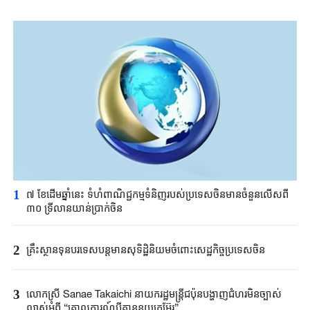
1
៧ ខែដើមឆ្នាំនេះ ទំហំពាណិជ្ជកម្មទំនិញរបស់ប្រទេសចិនមានចំនួនលើសពី
៣០ ទ្រីលានយាន់ប្រាក់ចិន
2
គ្រឹះស្ថាន​ទុនបរទេស​បន្តមាន​សុទិដ្ឋិនិយម​ចំពោះសេដ្ឋកិច្ច​ប្រទេសចិន​​
3
លោកស្រី Sanae ​Takaichi ​នាយករដ្ឋមន្ត្រី​ជប៉ុន​បង្ហាញជំហរមិន​ច្បាស់​
លាស់​អំពី ​“គោលការណ៍បី​គ្មាននុយក្លេអ៊ែរ​”​