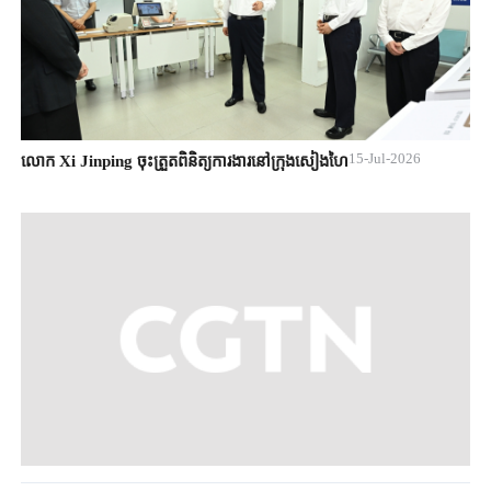
15-Jul-2026
លោក Xi Jinping ចុះត្រួតពិនិត្យការងារនៅក្រុងសៀងហៃ