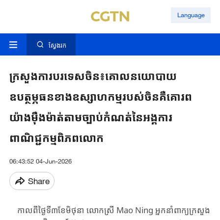
Language
ស្វែងរក
ក្រសួង​ការបរទេសចិន៖​គោលនយោបាយ​
ឧបត្ថម្ភធន​ខាង​ឧស្សាហកម្ម​របស់ចិន​គឺ​គោរព​
យ៉ាង​ម៉ឺងម៉ាត់តាម​ច្បាប់កំណត់​នៃ​អង្គការ
ពាណិជ្ជកម្ម​ពិភពលោក​
06:43:52 04-Jun-2026
Share
កាលពី​ថ្ងៃទី៣​ខែមិថុនា ​លោកស្រី ​Mao Ning ​អ្នកនាំពាក្យ​ក្រសួង​