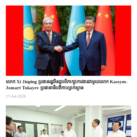
លោក Xi Jinping ប្រធានរដ្ឋចិន​ជួបពិភាក្សា​ការងារជាមួយ​លោក Kassym-
Jomart ​Tokayev ​ប្រធានាធិបតី​កាហ្សាក់ស្ថាន​
17-Jul-2026