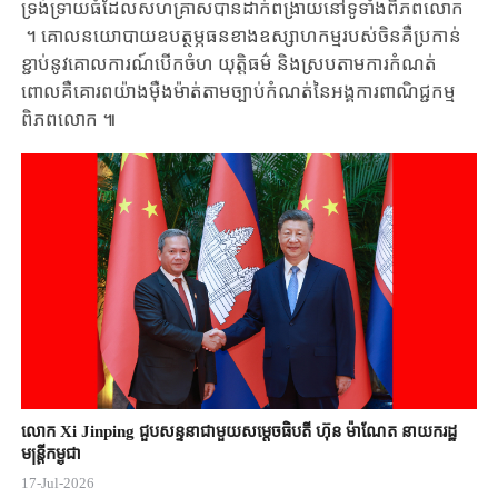
ទ្រង់ទ្រាយធំ​ដែល​​សហគ្រាស​បាន​ដាក់ពង្រាយ​នៅទូទាំង​ពិភពលោក​
។ ​គោលនយោបាយ​ឧបត្ថម្ភធន​ខាង​ឧស្សាហកម្ម​របស់ចិន​គឺ​ប្រកាន់
ខ្ជាប់នូវ​គោលការណ៍​បើកចំហ យុត្តិធម៌ ​និងស្របតាម​ការកំណត់
ពោលគឺ​គោរពយ៉ាង​ម៉ឺងម៉ាត់​តាម​ច្បាប់កំណត់នៃ​អង្គការ​ពាណិជ្ជកម្ម​
ពិភពលោក ៕
លោក Xi Jinping ជួបសន្ទនាជាមួយសម្តេចធិបតី ហ៊ុន ម៉ាណែត នាយករដ្ឋ
មន្ត្រីកម្ពុជា
17-Jul-2026