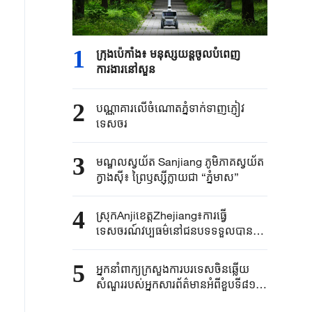
1
ក្រុងប៉េកាំង​៖ មនុស្សយន្ត​ចូលបំពេញ​
ការងារនៅសួន​​
2
បណ្ណាគារលើចំណោតភ្នំទាក់ទាញភ្ញៀវ
ទេសចរ
3
មណ្ឌលស្វយ័ត Sanjiang ភូមិភាគស្វយ័ត
ក្វាងស៊ី៖ ព្រៃឫស្ស៊ីក្លាយជា “ភ្នំមាស”
4
ស្រុកAnjiខេត្តZhejiang៖ការធ្វើ
ទេសចរណ៍វប្បធម៌នៅជនបទទទួលបានការ
ពេញនិយមក្នុងរដូវក្តៅ
5
អ្នកនាំពាក្យ​ក្រសួងការបរទេស​ចិនឆ្លើយ
សំណួរ​របស់​អ្នកសារព័ត៌មាន​អំពីខួប​ទី៨១នៃ​
ករណី​បំផ្ទុះនុយក្លេអ៊ែរ​នៅក្រុង ​