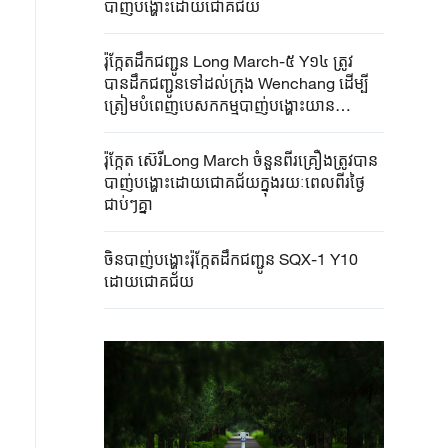
បាញ់បង្ហោះដោយជោគជ័យ
រ៉ុក្កែតដឹកជញ្ជូន Long March-៥ Y១៤ ត្រូវ
បានដឹកជញ្ជូនទៅដល់ក្រុង Wenchang ដើម្បី
ត្រៀមបំពេញបេសកកម្មបាញ់បង្ហោះយាន
អវកាសChang’E-៧
រ៉ុក្កែត ស៊េរីLong March ចំនួនពីរគ្រឿងត្រូវបាន
បាញ់បង្ហោះដោយជោគជ័យក្នុងរយៈពេលពីរថ្ងៃ
ជាប់ៗគ្នា
ចិន​បាញ់​បង្ហោះ​រ៉ុក្កែតដឹកជញ្ជូន​ SQX-1 Y10
ដោយជោគជ័យ