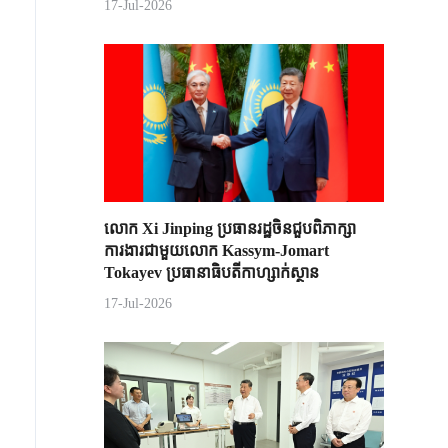
17-Jul-2026
លោក Xi Jinping ប្រធានរដ្ឋចិន​ជួបពិភាក្សា​
ការងារជាមួយ​លោក Kassym-Jomart ​
Tokayev ​ប្រធានាធិបតី​កាហ្សាក់ស្ថាន​
17-Jul-2026