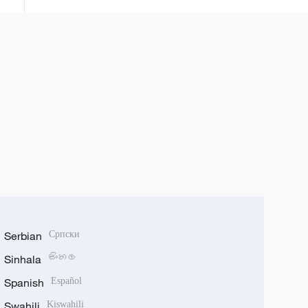
Hiroshima ​
Serbian
Српски
Sinhala
සිංහල
Spanish
Español
Swahili
Kiswahili