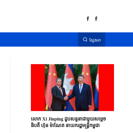
ស្វែងរក
លោក Xi Jinping ជួបសន្ទនាជាមួយសម្តេច
ធិបតី ហ៊ុន ម៉ាណែត នាយករដ្ឋមន្ត្រីកម្ពុជា