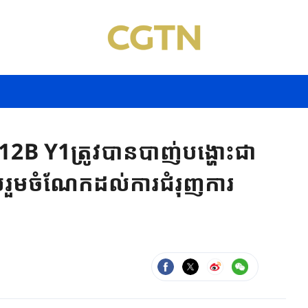
h12B Y1ត្រូវបានបាញ់បង្ហោះជា
ួមចំណែកដល់ការជំរុញការ