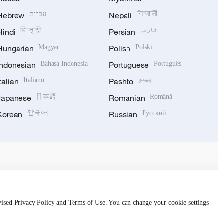
Hebrew
עברית
Nepali
नेपाली
Hindi
हिन्दी
Persian
فارسی
Hungarian
Magyar
Polish
Polski
Indonesian
Bahasa Indonesia
Portuguese
Português
Italian
Italiano
Pashto
پښتو
Japanese
日本語
Romanian
Română
Korean
한국어
Russian
Русский
evised Privacy Policy and Terms of Use. You can change your cookie settings