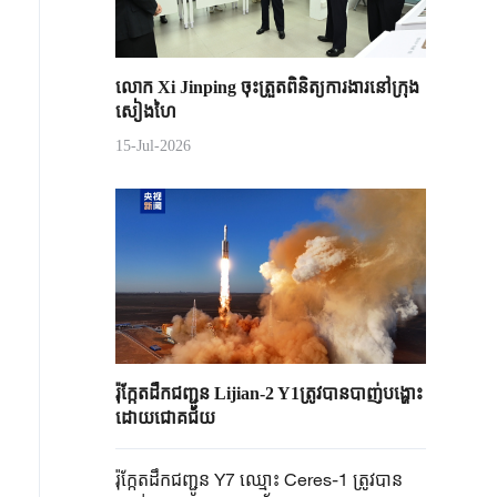
លោក Xi Jinping ចុះត្រួតពិនិត្យការងារនៅក្រុង
សៀងហៃ
15-Jul-2026
រ៉ុក្កែតដឹកជញ្ជូន Lijian-2 Y1ត្រូវបានបាញ់បង្ហោះ
ដោយជោគជ័យ
រ៉ុក្កែតដឹកជញ្ជូន Y7 ឈ្មោះ Ceres-1 ត្រូវបាន