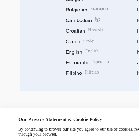
Bulgarian
Български
Cambodian
ខ្មែរ
Croatian
Hrvatski
Czech
Český
English
English
Esperanto
Esperanto
Filipino
Filipino
DOWNLOAD OUR APP
Our Privacy Statement & Cookie Policy
By continuing to browse our site you agree to our use of cookies, r
through your browser.