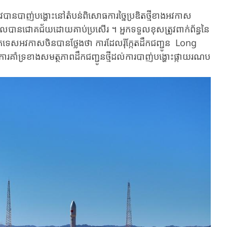
វបាន​បាញ់បង្ហោះនៅ​តំបន់​ពិសោធ​ការ​ច្នៃប្រឌិតថ្មីខាងអវកាស​
ាន​ជោគជ័យ​ដោយ​គាប់ប្រសើរ ។ អ្នក​ទទួល​ខុសត្រូវ​ពាក់ព័ន្ធ​នៃ​
រ​បច្ចេកទេស​អវកាស​ចិន​បាន​ថ្លែង​ថា ការ​ដែល​រ៉ុក្កែតដឹកជញ្ជូន Long
គាំទ្រ​ខាង​សមត្ថភាព​ដឹក​ជញ្ជូន​ថ្មីដល់​ការ​បាញ់​បង្ហោះផ្កាយ​រណប​