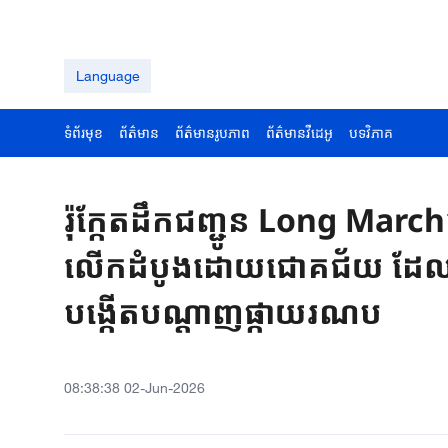
Language
ទំព័រមុខ
ព័ត៌មាន
ព័ត៌មានរូបភាព
ព័ត៌មានវីដេអូ
បទវិភាគ
រ៉ុក្កែតដឹកជញ្ជូន Long Marc
លើកដំបូងដោយជោគជ័យ ដែលរ
បង្កើតបណ្តាញផ្កាយរណប
08:38:38 02-Jun-2026