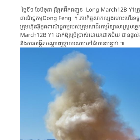
ថ្ងៃទី១ ខែ​មិថុនា រ៉ុក្កែតដឹកជញ្ជូន Long March12B Y1ត្រូ
ពាណិជ្ជកម្ម​Dong Feng ។ ភារកិច្ច​សាកល្បង​ហោះហើរ​ទទួល​ប
ក្រុម​ហ៊ុន​រ៉ុក្កែតពាណិជ្ជកម្ម​របស់​ក្រុម​សាជីវកម្ម​វិទ្យាសាស្ត្
March12B Y1 ដាក់​ឱ្យ​ប្រើប្រាស់​​​ដោយ​ជោគជ័យ បាន​ផ្តល់​ការ​
និង​ការ​បង្កើត​បណ្តាញ​​ផ្កាយរណបនៅជំហាន​បន្ទាប់ ៕