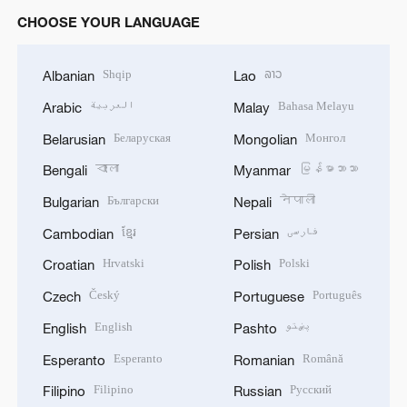
CHOOSE YOUR LANGUAGE
Shqip
ລາວ
Albanian
Lao
العربية
Bahasa Melayu
Arabic
Malay
Беларуская
Монгол
Belarusian
Mongolian
বাংলা
မြန်မာဘာသာ
Bengali
Myanmar
Български
नेपाली
Bulgarian
Nepali
ខ្មែរ
فارسی
Cambodian
Persian
Hrvatski
Polski
Croatian
Polish
Český
Português
Czech
Portuguese
English
پښتو
English
Pashto
Esperanto
Română
Esperanto
Romanian
Filipino
Русский
Filipino
Russian