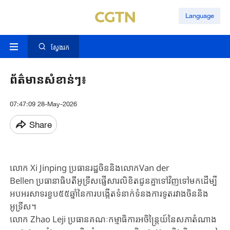
Language
ស្វែងរក
ព័ត៌មាន​សំខាន់​ៗ​៖
07:47:09 28-May-2026
Share
លោក Xi Jinping ប្រធាន​រដ្ឋចិន​​និង​លោកVan der
Bellen ប្រធានាធិបតីអូទ្រីសផ្ញើសារលិខិត​ជូន​គ្នាទៅ​វិញ​ទៅមក​ដើម្បី​
អបអរសាទរ​ខួប​៥៥ឆ្នាំ​នៃការ​បង្កើត​ទំនាក់​ទំនង​ការទូត​រវាង​ចិននិង​
អូទ្រីស​។
លោក Zhao Leji ប្រធានគណៈកម្មាធិការអចិន្ត្រៃយ៍នៃសភាតំណាង