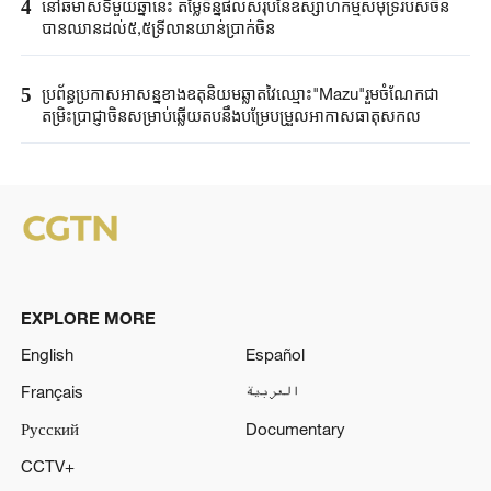
4
នៅឆមាសទីមួយឆ្នាំនេះ តម្លៃទិន្នផលសរុបនៃឧស្សាហកម្មសមុទ្ររបស់ចិន
បានឈានដល់៥,៥ទ្រីលានយាន់ប្រាក់ចិន
5
ប្រព័ន្ធប្រកាសអាសន្នខាងឧតុនិយមឆ្លាតវៃឈ្មោះ"Mazu"រួមចំណែកជា
តម្រិះប្រាជ្ញាចិនសម្រាប់ឆ្លើយតបនឹងបម្រែបម្រួលអាកាសធាតុសកល
EXPLORE MORE
English
Español
Français
العربية
Русский
Documentary
CCTV+