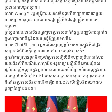
ប្រជាជនទូទាំងប្រទេស​ចិនបំពេញទស្សនកិច្ចជាផ្លូវការនិងមិត្តភាពនៅ
ប្រទេសកាហ្សាក់ស្ថាន។
លោក Wang Yi រដ្ឋមន្រ្តីការបរទេសចិនជួបពិភាក្សាការងារជាមួយ
លោកប្រាក់ សុខុន ឧបនាយករដ្ឋមន្ត្រី និងជារដ្ឋមន្ត្រីការបរទេស
កម្ពុជា។
ក្រសួង​ការបរទេស​ចិន​បង្ហាញថា​ ប្រទេស​ពាក់​ព័ន្ធ​គួរបញ្ឈប់​ការ​លូក​ដៃ​
ក្នុង​បញ្ហា​ពាក់​ព័ន្ធ​នឹងសមុទ្រ​ជុំ​វិញ​​ប្រទេស​ចិន​។
លោក ​Zhai Shichen អ្នក​នាំ​ពាក្យយុទ្ធភូមិភាគខាងត្បូង​ចិន​ថ្លែង​
សុន្ទរកថា​អំពី​ទង្វើ​ឈ្លាន​ពាន​របស់​នាវា​ចម្បាំងហូឡង់​។
អ្នកនាំពាក្យស្ថានទូតចិនប្រចាំប្រទេសហ្វីលីពីនបង្ហាញពីគោលជំហរ
របស់ចិនស្តីពីករណីដែលស្ថាប័នអនុវត្តច្បាប់ហ្វីលីពីនចាប់ឃុំពល
រដ្ឋចិនជាញឹកញាប់ក្នុងមួយរយៈពេលនេះ។ទំហំប្រាក់ចំណេញក្នុងរយៈ
ពេលបួនខែដើមឆ្នាំ២០២៦របស់សហគ្រាសឧស្សាហកម្មខ្នាតមធ្យម
និងធំនៃ​ប្រទេស​ចិនបានកើនឡើង ១៨.២% បើធៀបនឹងរយៈពេល
ដូចគ្នានៃឆ្នាំ២០២៥។