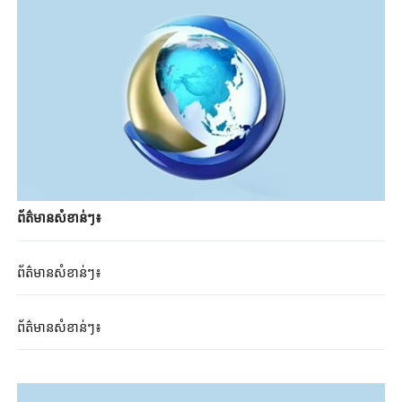
ព័ត៌មាន​សំខាន់​ៗ​៖
ព័ត៌មាន​សំខាន់​ៗ​៖
ព័ត៌មាន​សំខាន់​ៗ​៖