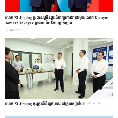
លោក Xi Jinping ប្រធានរដ្ឋចិន​ជួបពិភាក្សា​ការងារជាមួយ​លោក Kassym-
Jomart ​Tokayev ​ប្រធានាធិបតី​កាហ្សាក់ស្ថាន​
17-Jul-2026
15-Jul-2026
លោក Xi Jinping ចុះត្រួតពិនិត្យការងារនៅក្រុងសៀងហៃ