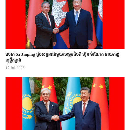
លោក Xi Jinping ជួបសន្ទនាជាមួយសម្តេចធិបតី ហ៊ុន ម៉ាណែត នាយករដ្ឋ
មន្ត្រីកម្ពុជា
17-Jul-2026