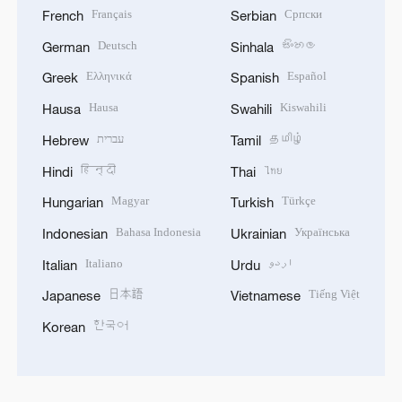
Français
Српски
French
Serbian
Deutsch
සිංහල
German
Sinhala
Ελληνικά
Español
Greek
Spanish
Hausa
Kiswahili
Hausa
Swahili
עברית
தமிழ்
Hebrew
Tamil
हिन्दी
ไทย
Hindi
Thai
Magyar
Türkçe
Hungarian
Turkish
Bahasa Indonesia
Українська
Indonesian
Ukrainian
Italiano
اردو
Italian
Urdu
日本語
Tiếng Việt
Japanese
Vietnamese
한국어
Korean