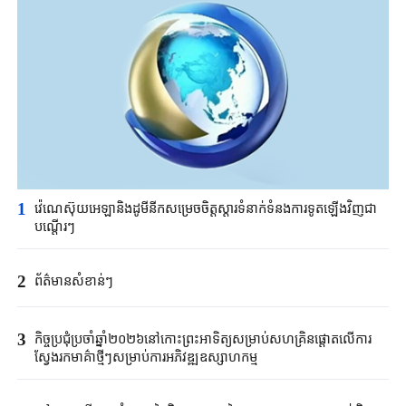
1
វ៉េណេស៊ុយអេឡា​និងដូមីនីក​សម្រេចចិត្ត​ស្តារទំនាក់ទំនង​ការទូតឡើងវិញ​ជា
បណ្តើរៗ​
2
ព័ត៌មានសំខាន់ៗ
3
កិច្ចប្រជុំប្រចាំឆ្នាំ២០២៦នៅកោះព្រះអាទិត្យសម្រាប់សហគ្រិនផ្តោតលើការ
ស្វែងរកមាគ៌ាថ្មីៗសម្រាប់ការអភិវឌ្ឍឧស្សាហកម្ម