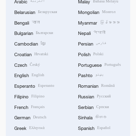
العربية
Bahasa Melayu
Arabic
Malay
Беларуская
Монгол
Belarusian
Mongolian
বাংলা
မြန်မာဘာသာ
Bengali
Myanmar
Български
नेपाली
Bulgarian
Nepali
ខ្មែរ
فارسی
Cambodian
Persian
Hrvatski
Polski
Croatian
Polish
Český
Português
Czech
Portuguese
English
پښتو
English
Pashto
Esperanto
Română
Esperanto
Romanian
Filipino
Русский
Filipino
Russian
Français
Српски
French
Serbian
Deutsch
සිංහල
German
Sinhala
Ελληνικά
Español
Greek
Spanish