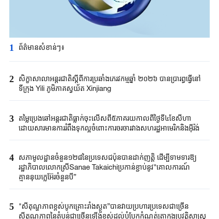
1
ព័ត៌មានសំខាន់ៗ៖
2
សិក្ខាសាលា​អន្តរជាតិ​ស្តីពី​ការប្រឆាំង​ភេរវកម្ម​ឆ្នាំ ២០២៦ ​បានប្រារព្ធធ្វើ​នៅ
ទីក្រុង ​Yili ​ភូមិភាគ​ស្វយ័ត ​Xinjiang ​
3
តម្លៃប្រេងឆៅ​អន្តរជាតិ​ធ្លាក់ចុះលើសពី​៥ភាគរយ​កាលពី​ថ្ងៃទី៤ខែ​សីហា​
ដោយសារ​មានការរំពឹងទុក​ល្អ​ចំពោះ​ការចរចា​រវាង​សហរដ្ឋអាមេរិក​និងអ៊ីរ៉ង់​
4
សភាមូលដ្ឋានចំនួន១២៨នៃប្រទេសជប៉ុនបានដាក់ញត្តិ ដើម្បីទាមទារឱ្យ
រដ្ឋាភិបាលលោកស្រីSanae Takaichiប្រកាន់ខ្ជាប់នូវ"គោលការណ៍
គ្មាននុយក្លេអ៊ែរចំនួនបី”
5
"សីតុណ្ហភាពខ្ពស់បូកគ្រោះរាំងស្ងួត”បានវាយប្រហារប្រទេសជាច្រើន
សីតុណ្ហភាពនៃតំបន់ជាច្រើនឡើងខ្ពស់ដល់បំបែកកំណត់ត្រាក្នុងប្រវត្តិសាស្ត្រ