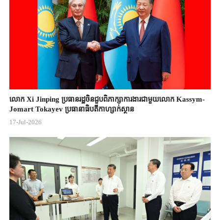
លោក Xi Jinping ប្រធានរដ្ឋចិន​ជួបពិភាក្សា​ការងារជាមួយ​លោក Kassym-
Jomart ​Tokayev ​ប្រធានាធិបតី​កាហ្សាក់ស្ថាន​
17-Jul-2026