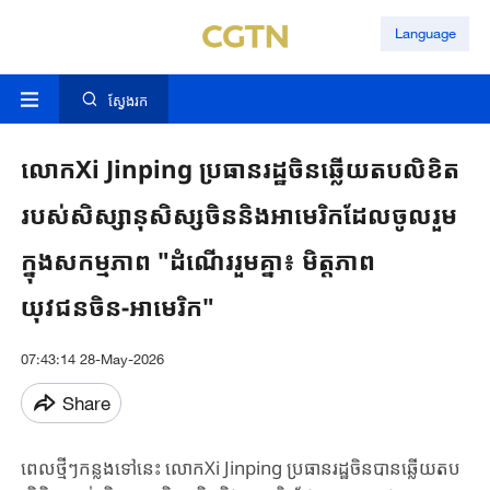
Language
ស្វែងរក
លោកXi Jinping ប្រធានរដ្ឋចិនឆ្លើយតបលិខិត
របស់សិស្សានុសិស្សចិននិងអាមេរិកដែលចូលរួម
ក្នុងសកម្មភាព "ដំណើររួមគ្នា៖ មិត្តភាព
យុវជនចិន-អាមេរិក"
07:43:14 28-May-2026
Share
ពេលថ្មីៗកន្លងទៅនេះ លោកXi Jinping ប្រធានរដ្ឋចិនបានឆ្លើយតប