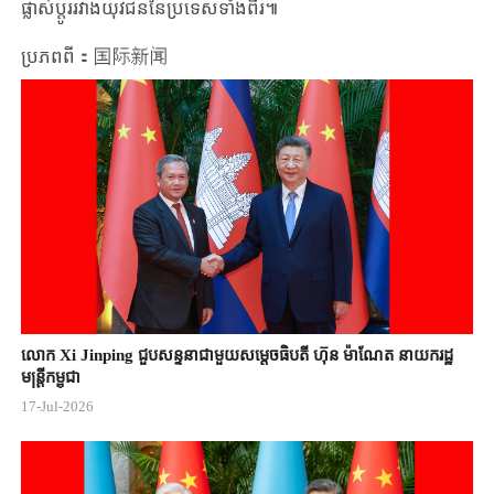
ផ្លាស់ប្តូររវាងយុវជននៃប្រទេសទាំងពីរ៕
ប្រភពពី：国际新闻
លោក Xi Jinping ជួបសន្ទនាជាមួយសម្តេចធិបតី ហ៊ុន ម៉ាណែត នាយករដ្ឋ
មន្ត្រីកម្ពុជា
17-Jul-2026