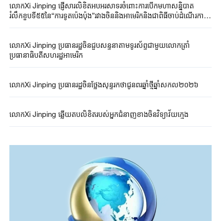
លោកXi Jinping ផ្ញើសារលិខិតអបអរសាទរចំពោះការបើកមហាសន្និបាត
រំលឹកខួបទី៥៥នៃ“ការទូតប៉េងប៉ុង”រវាងចិននិងអាមេរិកនិងជាពិធីចាប់ដំណើរការ
សកម្មភាពមួយចំនួននៃការផ្លាស់ប្តូរខាងកីឡារវាងយុវជននិងក្មេងជំទង់ចិននិង
អាមេរិក
លោកXi Jinping ប្រធានរដ្ឋចិនជួបសន្ទនាតាមទូរស័ព្ទជាមួយលោកត្រាំ
ប្រធានាធិបតីសហរដ្ឋអាមេរិក
លោកXi Jinping ប្រធានរដ្ឋចិនថ្លែងសុន្ទរកថាជូនពរឆ្នាំថ្មីឆ្នាំសកល២០២៦
លោកXi Jinping ឆ្លើយតបលិខិតរបស់អ្នកជំនាញខាងចិនវិទ្យាវ័យក្មេង