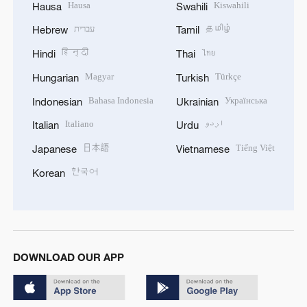
Hausa
Kiswahili
Hausa
Swahili
עברית
தமிழ்
Hebrew
Tamil
हिन्दी
ไทย
Hindi
Thai
Magyar
Türkçe
Hungarian
Turkish
Bahasa Indonesia
Українська
Indonesian
Ukrainian
Italiano
اردو
Italian
Urdu
日本語
Tiếng Việt
Japanese
Vietnamese
한국어
Korean
DOWNLOAD OUR APP