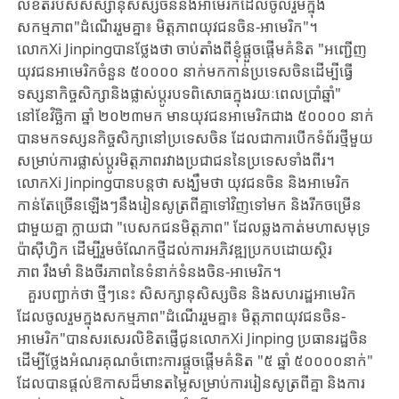
លិខិតរបស់សិស្សានុសិស្សចិននិងអាមេរិកដែលចូលរួមក្នុង
សកម្មភាព"ដំណើររួមគ្នា៖ មិត្តភាពយុវជនចិន-អាមេរិក"។
លោកXi Jinpingបានថ្លែងថា ចាប់តាំងពីខ្ញុំផ្តួចផ្តើមគំនិត "អញ្ជើញ
យុវជនអាមេរិកចំនួន ៥០០០០ នាក់មកកាន់ប្រទេសចិនដើម្បីធ្វើ
ទស្សនាកិច្ចសិក្សានិងផ្លាស់ប្តូរបទពិសោធក្នុងរយៈពេលប្រាំឆ្នាំ"
នៅខែវិច្ឆិកា ឆ្នាំ ២០២៣មក មានយុវជនអាមេរិកជាង ៥០០០០ នាក់
បានមកទស្សនកិច្ចសិក្សានៅប្រទេសចិន ដែលជាការបើកទំព័រថ្មីមួយ
សម្រាប់ការផ្លាស់ប្តូរមិត្តភាពរវាងប្រជាជននៃប្រទេសទាំងពីរ។
លោកXi Jinpingបានបន្តថា សង្ឃឹមថា យុវជនចិន និងអាមេរិក
កាន់តែច្រើនឡើងៗនឹងរៀនសូត្រពីគ្នាទៅវិញទៅមក និងរីកចម្រើន
ជាមួយគ្នា ក្លាយជា "បេសកជនមិត្តភាព" ដែលឆ្លងកាត់មហាសមុទ្រ
ប៉ាស៊ីហ្វិក ដើម្បីរួមចំណែកថ្មីដល់ការអភិវឌ្ឍប្រកបដោយស្ថិរ
ភាព រឹងមាំ និងចីរភាពនៃទំនាក់ទំនងចិន-អាមេរិក។
​ គួរបញ្ជាក់ថា ថ្មីៗនេះ សិសក្សានុសិស្សចិន និងសហរដ្ឋអាមេរិក
ដែលចូលរួមក្នុងសកម្មភាព"ដំណើររួមគ្នា៖ មិត្តភាពយុវជនចិន-
អាមេរិក"បានសរសេរលិខិតផ្ញើជូនលោកXi Jinping ប្រធានរដ្ឋចិន
ដើម្បីថ្លែងអំណរគុណចំពោះការផ្តួចផ្តើមគំនិត "៥ ឆ្នាំ ៥០០០០នាក់"
ដែលបានផ្តល់ឱកាសដ៏មានតម្លៃសម្រាប់ការរៀនសូត្រពីគ្នា និងការ