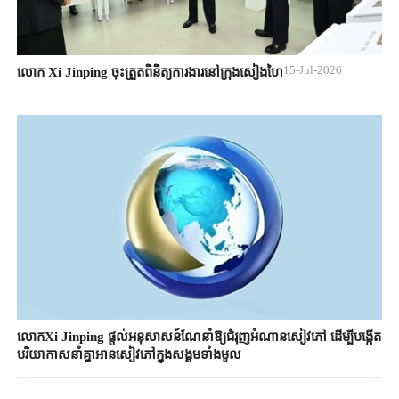
15-Jul-2026
លោក Xi Jinping ចុះត្រួតពិនិត្យការងារនៅក្រុងសៀងហៃ
លោកXi Jinping ផ្តល់អនុសាសន៍ណែនាំឱ្យជំរុញអំណានសៀវភៅ ដើម្បីបង្កើត
បរិយាកាសនាំគ្នាអានសៀវភៅក្នុងសង្គមទាំងមូល