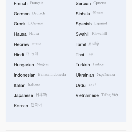
Français
Српски
French
Serbian
Deutsch
සිංහල
German
Sinhala
Ελληνικά
Español
Greek
Spanish
Hausa
Kiswahili
Hausa
Swahili
עברית
தமிழ்
Hebrew
Tamil
हिन्दी
ไทย
Hindi
Thai
Magyar
Türkçe
Hungarian
Turkish
Bahasa Indonesia
Українська
Indonesian
Ukrainian
Italiano
اردو
Italian
Urdu
日本語
Tiếng Việt
Japanese
Vietnamese
한국어
Korean