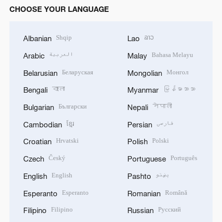
CHOOSE YOUR LANGUAGE
Shqip
ລາວ
Albanian
Lao
العربية
Bahasa Melayu
Arabic
Malay
Беларуская
Монгол
Belarusian
Mongolian
বাংলা
မြန်မာဘာသာ
Bengali
Myanmar
Български
नेपाली
Bulgarian
Nepali
ខ្មែរ
فارسی
Cambodian
Persian
Hrvatski
Polski
Croatian
Polish
Český
Português
Czech
Portuguese
English
پښتو
English
Pashto
Esperanto
Română
Esperanto
Romanian
Filipino
Русский
Filipino
Russian