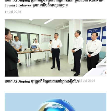
លោក Xi Jinping ប្រធានរដ្ឋចិន​ជួបពិភាក្សា​ការងារជាមួយ​លោក Kassym-
Jomart ​Tokayev ​ប្រធានាធិបតី​កាហ្សាក់ស្ថាន​
17-Jul-2026
15-Jul-2026
លោក Xi Jinping ចុះត្រួតពិនិត្យការងារនៅក្រុងសៀងហៃ