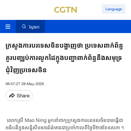
Language
ស្វែងរក
ក្រសួង​ការបរទេស​ចិន​បង្ហាញថា​ ប្រទេស​ពាក់​ព័ន្ធ​
គួរបញ្ឈប់​ការ​លូក​ដៃ​ក្នុង​បញ្ហា​ពាក់​ព័ន្ធ​នឹងសមុទ្រ​
ជុំ​វិញ​​ប្រទេស​ចិន​
06:57:27 28-May-2026
Share
​ លោក​ស្រី​ Mao Ning អ្នក​នាំពាក្យ​ក្រសួង​ការបរទេសចិន​បាន​ធ្វើ​ជា​
អធិបតីក្នុង​សន្និសីទ​សារព័ត៌មាន​ជា​ប្រចាំកាលពី​​ថ្ងៃ​ទី​២៧​ខែ​ឧសភា ។