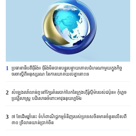
1
ប្រធានាធិបតីអ៊ីរ៉ង់៖ អ៊ីរ៉ង់មិនបានបន្ធូរបន្ថាយគោលជំហរណាមួយក្នុងកិច្ច
ចរចាស្តីពីអនុស្សរណៈនៃការយោគយល់គ្នានោះទេ
2
សំឡេងតវ៉ាលាន់ឮនៅក្បែរគំនរបាក់បែកនៃក្រុងហ៊ីរ៉ូស៊ីម៉ារបស់ជប៉ុន៖ កុំភ្លេច
ប្រវតិ្តសាស្ត្រ បដិសោធចំពោះអាវុធនុយក្លេអ៊ែរ
3
៧ ខែដើមឆ្នាំនេះ ទំហំពាណិជ្ជកម្មទំនិញរបស់ប្រទេសចិនមានចំនួនលើសពី
៣០ ទ្រីលានយាន់ប្រាក់ចិន