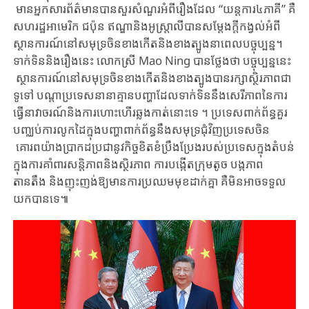
មាន​អ្នក​សារព័ត៌មា​នបាន​សួរសំណួរ​អំពី​រឿង​ដែល​ “យន្តការ​៤ភាគី” គឺ​
សហរដ្ឋអាមេរិក​ ជប៉ុន​ ឥណ្ឌានិង​អូស្ត្រាលី​បាន​សម្តែង​ក្តី​កង្វល់​អំពី​
ស្ថានការណ៍​នៅ​សមុទ្រចិនខាងកើត​និង​ខាងត្បូង​នាពេល​បច្ចុប្បន្ន​។
​ទាក់​ទិន​និង​រឿង​នេះ​ លោក​​ស្រី​ Mao Ning បាន​ថ្លែងថា​ បច្ចុប្បន្ន​នេះ​
ស្ថានការណ៍​នៅ​សមុទ្រចិនខាងកើត​និង​ខាងត្បូង​បាន​រក្សា​ស្ថិរភាព​ជា​
ទូទៅ​ បណ្តាប្រទេស​នានាគ្មាន​បញ្ហា​ដែល​ទាក់​ទិន​នឹង​សេរីភាព​នៃការ
ធ្វើ​នាវា​ចរណ៍​និងការ​ហោះហើរ​ឆ្លង​កាត់​នោះ​ទេ​ ។ ប្រទេស​ពាក់​ព័ន្ធ​​គួរ
បញ្ឈប់​ការ​លូក​ដៃក្នុងបញ្ហា​ពាក់​ព័ន្ធនឹង​សមុទ្រ​ជុំ​វិញ​​ប្រទេស​ចិន​
គោរព​យ៉ាង​ប្រាកដប្រជា​នូវ​កិច្ច​ខិតខំប្រឹងប្រែងរបស់ប្រទេស​ក្នុង​តំបន់
ក្នុង​ការ​គាំពារ​សន្តិភាព​និង​ស្ថិរភាព​​ ការបង្កើត​ក្រុម​តូច បង្កភាព
តានតឹង ​និងញុះញង់ឱ្យមានការប្រឈមមុខដាក់គ្នា គឺមិនអាចទទួល​
យក​បាន​ទេ​៕