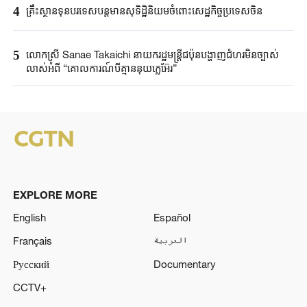
4
គ្រឹះស្ថាន​ទុនបរទេស​បន្តមាន​សុទិដ្ឋិនិយម​ចំពោះសេដ្ឋកិច្ច​ប្រទេសចិន​​
5
លោកស្រី Sanae ​Takaichi ​នាយករដ្ឋមន្ត្រី​ជប៉ុន​បង្ហាញជំហរមិន​ច្បាស់​
លាស់​អំពី ​“គោលការណ៍បី​គ្មាននុយក្លេអ៊ែរ​”​
EXPLORE MORE
English
Español
Français
العربية
Русский
Documentary
CCTV+