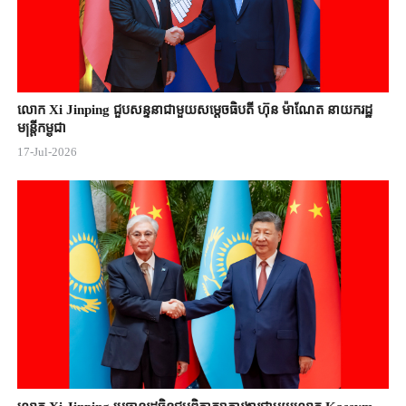
លោក Xi Jinping ជួបសន្ទនាជាមួយសម្តេចធិបតី ហ៊ុន ម៉ាណែត នាយករដ្ឋ
មន្ត្រីកម្ពុជា
17-Jul-2026