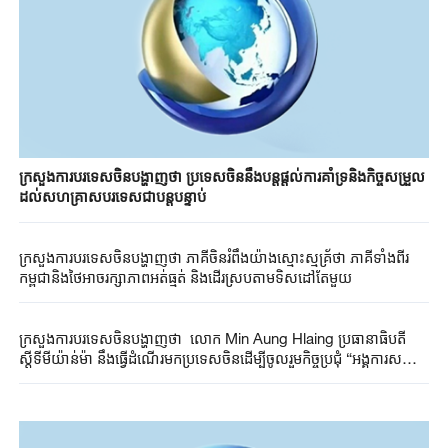
ក្រសួង​ការបរទេស​ចិន​បង្ហាញថា​ ប្រទេស​ចិន​នឹងបន្ត​ផ្តល់​ការគាំទ្រ​និង​កិច្ច​សម្រួល​
ដល់​សហគ្រាស​បរទេស​ជា​បន្តបន្ទាប់
ក្រសួង​ការបរទេស​ចិន​បង្ហាញថា​ ភាគី​ចិន​រំពឹង​យ៉ាង​ស្មោះស្មគ្រ័ថា​ ភាគី​ទាំងពីរ​
កម្ពុជា​និង​ថៃ​អាច​រក្សា​ភាព​អត់​ធ្មត់​​ និងដើរ​ស្រប​តាម​ទិស​ដៅ​តែ​មួយ​
ក្រសួង​ការបរទេស​ចិន​បង្ហាញថា​ លោក Min Aung Hlaing ប្រធានាធិបតី
ស្តីទីមីយ៉ាន់ម៉ា ​នឹងធ្វើ​ដំណើរ​​មក​ប្រទេស​ចិន​ដើម្បី​ចូល​រួម​កិច្ចប្រជុំ​ “អង្គការ​សហ
ប្រតិបត្តិការ​សៀង​ហៃ​+”តបតាម​ការអញ្ជើញ