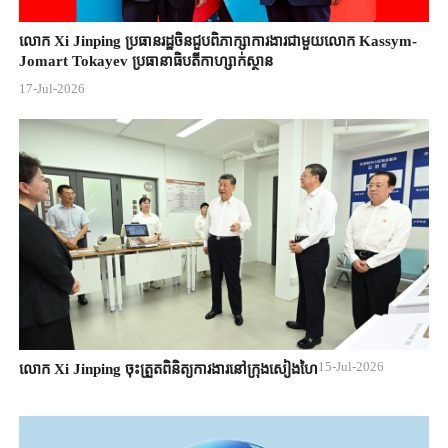
លោក Xi Jinping ប្រធានរដ្ឋចិន​ជួបពិភាក្សា​ការងារជាមួយ​លោក Kassym-
Jomart ​Tokayev ​ប្រធានាធិបតី​កាហ្សាក់ស្ថាន​
17-Jul-2026
15-Jul-2026
លោក Xi Jinping ចុះត្រួតពិនិត្យការងារនៅក្រុងសៀងហៃ