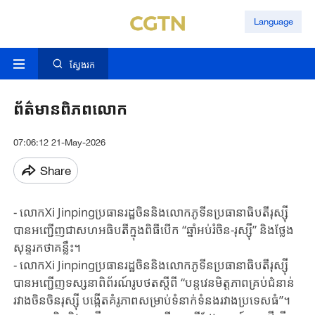
Language
ស្វែងរក
ព័ត៌មានពិភពលោក
07:06:12 21-May-2026
Share
- ​លោក​Xi Jinping​ប្រធានរដ្ឋ​ចិន​និង​លោក​ភូទីន​ប្រធានាធិបតី​រុស្ស៊ី​​
បាន​អញ្ជើញជាសហអធិបតីក្នុងពិធី​បើក​​ “ឆ្នាំ​អប់រំ​ចិន-រុស្ស៊ី​”​ និងថ្លែង​
សុន្ទរកថា​គន្លឹះ។
- លោក​Xi Jinping​ប្រធានរដ្ឋ​ចិន​និង​លោកភូទីន​ប្រធានាធិបតីរុស្ស៊ី​
បាន​អញ្ជើញទស្សនា​​ពិព័រណ៍​រូបថតស្តីពី​​ “បន្តវេន​មិត្តភាព​គ្រប់​ជំនាន់​
រវាង​ចិន​ចិន​រុស្ស៊ី ​បង្កើត​គំរូភាពសម្រាប់​ទំនាក់ទំនង​រវាង​ប្រទេស​ធំ”។