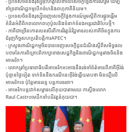
- ប្រទេស​ចិន​និងរុស្ស៊ី​ចុះហត្ថលេខា​លើ​សេចក្តីថ្លែងការណ៍រួម​ ​ដើម្បី​
គាំទ្រ​ពាណិជ្ជកម្ម​បើក​ចំហ​និង​ពហុភាគីនិយម។
- ​ប្រទេស​ចិន​និងរុស្ស៊ី​ចេញ​សេចក្តីថ្លែងការណ៍​​រួម​ស្តីពី​ការ​ផ្តួចផ្តើម​
គំនិត​អំពី​ពិភពលោកពហុប៉ូលនិង​ទំនាក់ទំនង​អន្តរជាតិ​បែបថ្មី​។
- ភាគី​ជា​ច្រើន​កោតសរសើរ​ពីការ​វិវត្តដ៍វិជ្ជមាន​របស់​ភាគីចិន​ក្នុង​ការ​
ជំរុញ​កិច្ចសហប្រតិបត្តិការ​APEC។
- ​ក្រសួងពាណិជ្ជកម្ម​ចិន​បាន​ចេញសេចក្តីជូន​ដំណឹង​ស្តីពី​សមិទ្ធផល​
បឋម​នៃ​ការពិគ្រោះពិភាក្សា​ខាង​សេដ្ឋកិច្ច​និងពាណិជ្ជកម្ម​រវាង​ចិន​និង​
អាមេរិក​។
- ​លោកត្រាំ​ប្រធានាធិបតី​អាមេរិក​អះអាងនឹង​​រង់ចាំ​ព័ត៌មាន​ពី​ភាគី​អ៊ីរ៉ង់​
ប៉ុន្មានថ្ងៃ​ទៀត​​ ​ទាក់ទិន​នឹង​ករណីនេះ​អ៊ីរ៉ង់​ឆ្លើយតបថា ​មិន​ជឿលើ​
អាមេរិក​ទេ ប៉ុន្តែមានឆន្ទៈ​បន្ត​ការចរចា​។
- អាមេរិក​បន្ត​ដាក់​សម្ពាធ​លើ​គុយបា​តាមរយៈ​ការ​ប្តឹង​​លោក​
Raul Castroមេដឹកនាំបដិវត្តន៍គុយបា​។