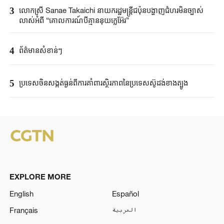
3
លោកស្រី Sanae ​Takaichi ​នាយករដ្ឋមន្ត្រី​ជប៉ុន​បង្ហាញជំហរមិន​ច្បាស់​
លាស់​អំពី ​“គោលការណ៍បី​គ្មាននុយក្លេអ៊ែរ​”​
4
ព័ត៌មានសំខាន់ៗ
5
ប្រទេសចិនសង្កត់ធ្ងន់ពីការគាំពារស្ថិរភាពនៃប្រទេសស៊ូដង់ខាងត្បូង
EXPLORE MORE
English
Español
Français
العربية