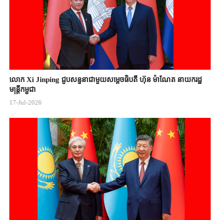
លោក Xi Jinping ជួបសន្ទនាជាមួយសម្តេចធិបតី ហ៊ុន ម៉ាណែត នាយករដ្ឋ
មន្ត្រីកម្ពុជា
17-Jul-2026