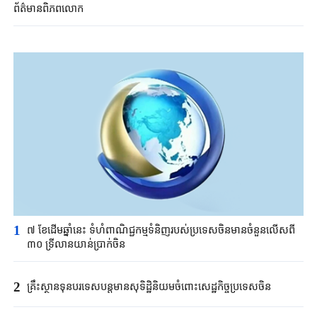
ព័ត៌មានពិភពលោក
1
៧ ខែដើមឆ្នាំនេះ ទំហំពាណិជ្ជកម្មទំនិញរបស់ប្រទេសចិនមានចំនួនលើសពី
៣០ ទ្រីលានយាន់ប្រាក់ចិន
2
គ្រឹះស្ថាន​ទុនបរទេស​បន្តមាន​សុទិដ្ឋិនិយម​ចំពោះសេដ្ឋកិច្ច​ប្រទេសចិន​​