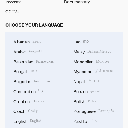
Русский
Documentary
CCTV+
CHOOSE YOUR LANGUAGE
Shqip
ລາວ
Albanian
Lao
العربية
Bahasa Melayu
Arabic
Malay
Беларуская
Монгол
Belarusian
Mongolian
বাংলা
မြန်မာဘာသာ
Bengali
Myanmar
Български
नेपाली
Bulgarian
Nepali
ខ្មែរ
فارسی
Cambodian
Persian
Hrvatski
Polski
Croatian
Polish
Český
Português
Czech
Portuguese
English
پښتو
English
Pashto