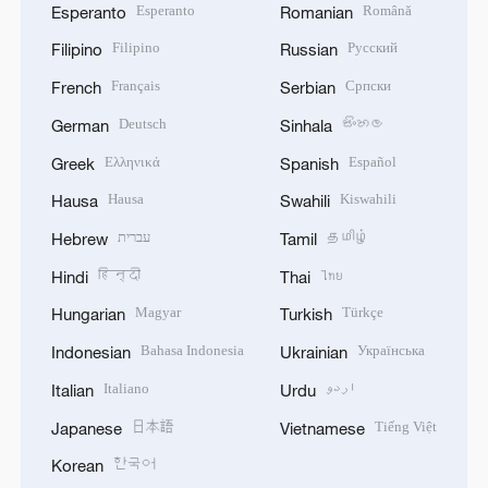
Esperanto
Română
Esperanto
Romanian
Filipino
Русский
Filipino
Russian
Français
Српски
French
Serbian
Deutsch
සිංහල
German
Sinhala
Ελληνικά
Español
Greek
Spanish
Hausa
Kiswahili
Hausa
Swahili
עברית
தமிழ்
Hebrew
Tamil
हिन्दी
ไทย
Hindi
Thai
Magyar
Türkçe
Hungarian
Turkish
Bahasa Indonesia
Українська
Indonesian
Ukrainian
Italiano
اردو
Italian
Urdu
日本語
Tiếng Việt
Japanese
Vietnamese
한국어
Korean