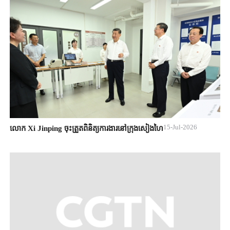
15-Jul-2026
លោក Xi Jinping ចុះត្រួតពិនិត្យការងារនៅក្រុងសៀងហៃ