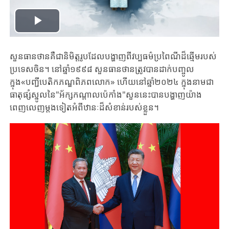
Play
Video
សួនធានថានគឺជានិមិត្តរូបដែលបង្ហាញពីវប្បធម៌ប្រពៃណីដ៏ឆ្មើមរបស់
ប្រទេសចិន។ នៅឆ្នាំ១៩៩៨ សួនធានថានត្រូវបានដាក់បញ្ចូល
ក្នុង
«
បញ្ជីបេតិកភណ្ឌពិភពលោក
»
ហើយនៅឆ្នាំ២០២៤ ក្នុងនាមជា
ធាតុផ្សំស្នូលនៃ"អ័ក្សកណ្តាលប៉េកាំង"សួននេះបានបង្ហាញយ៉ាង
ពេញលេញម្តងទៀតអំពីឋានៈដ៏សំខាន់របស់ខ្លួន។