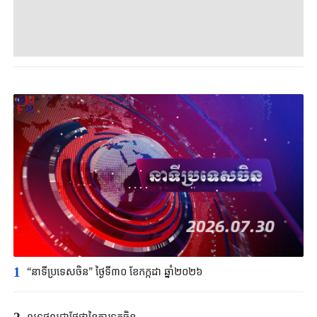
1
“នាទីប្រទេសចិន” ថ្ងៃទី៣០ ខែកក្កដា ឆ្នាំ២០២៦
លទ្ធផលជាផ្លែផ្កានៃការទូតចិន