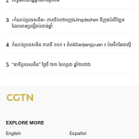
2
3
«កំណប់ប្រទេសចិន» ភាគទី១០២៖ក្រុងJingdezhen ទីក្រុងប៉សឺឡែន
ដែលមានប្រវត្តិរាប់ពាន់ឆ្នាំ
4
កំណប់ប្រទេសចិន ភាគទី ១០១ ៖ តំបន់Sanjiangyuan ៖ ប៉មទឹកនៃអាស៊ី
5
“នាទីប្រទេសចិន” ថ្ងៃទី ២៣ ខែកក្កដា ឆ្នាំ២០២៦
EXPLORE MORE
English
Español