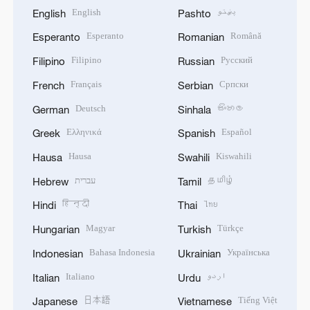
English
پښتو
English
Pashto
Esperanto
Română
Esperanto
Romanian
Filipino
Русский
Filipino
Russian
Français
Српски
French
Serbian
Deutsch
සිංහල
German
Sinhala
Ελληνικά
Español
Greek
Spanish
Hausa
Kiswahili
Hausa
Swahili
עברית
தமிழ்
Hebrew
Tamil
हिन्दी
ไทย
Hindi
Thai
Magyar
Türkçe
Hungarian
Turkish
Bahasa Indonesia
Українська
Indonesian
Ukrainian
Italiano
اردو
Italian
Urdu
日本語
Tiếng Việt
Japanese
Vietnamese