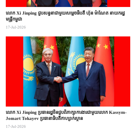
លោក Xi Jinping ជួបសន្ទនាជាមួយសម្តេចធិបតី ហ៊ុន ម៉ាណែត នាយករដ្ឋ
មន្ត្រីកម្ពុជា
17-Jul-2026
លោក Xi Jinping ប្រធានរដ្ឋចិន​ជួបពិភាក្សា​ការងារជាមួយ​លោក Kassym-
Jomart ​Tokayev ​ប្រធានាធិបតី​កាហ្សាក់ស្ថាន​
17-Jul-2026