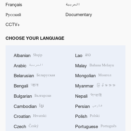
Français
العربية
Русский
Documentary
CCTV+
CHOOSE YOUR LANGUAGE
Shqip
ລາວ
Albanian
Lao
العربية
Bahasa Melayu
Arabic
Malay
Беларуская
Монгол
Belarusian
Mongolian
বাংলা
မြန်မာဘာသာ
Bengali
Myanmar
Български
नेपाली
Bulgarian
Nepali
ខ្មែរ
فارسی
Cambodian
Persian
Hrvatski
Polski
Croatian
Polish
Český
Português
Czech
Portuguese