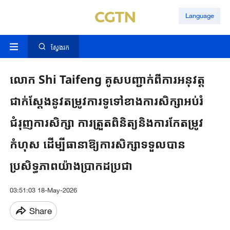
Language
ស្វែងរក
លោក Shi Taifeng ​គូសបញ្ជាក់ពីការអនុវត្ត
ជាក់ស្តែងនូវ​តម្រូវការទូទៅខាងការសិក្សាអប់រំ​
ជំរុញការសិក្សា​ ការត្រួតពិនិត្យនិងការកែតម្រូវ
កំហុស ដើម្បីធានាឱ្យការសិក្សាទទួលបាន
ប្រសិទ្ធភាពយ៉ាងប្រាកដប្រជា
03:51:03 18-May-2026
Share