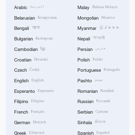
العربية
Bahasa Melayu
Arabic
Malay
Беларуская
Монгол
Belarusian
Mongolian
বাংলা
မြန်မာဘာသာ
Bengali
Myanmar
Български
नेपाली
Bulgarian
Nepali
ខ្មែរ
فارسی
Cambodian
Persian
Hrvatski
Polski
Croatian
Polish
Český
Português
Czech
Portuguese
English
پښتو
English
Pashto
Esperanto
Română
Esperanto
Romanian
Filipino
Русский
Filipino
Russian
Français
Српски
French
Serbian
Deutsch
සිංහල
German
Sinhala
Ελληνικά
Español
Greek
Spanish