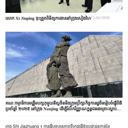
15-Jul-2026
លោក Xi Jinping ចុះត្រួតពិនិត្យការងារនៅក្រុងសៀងហៃ
គណៈកម្មាធិការមជ្ឈិមបក្សកុម្មុយនីស្តចិននិងក្រុមប្រឹក្សាកិច្ចការរដ្ឋចិនរៀបចំធ្វើពិធី
ប្រចាំឆ្នាំ ២០២៥ នៅក្រុង Nanjing ដើម្បីរំលឹកវិញ្ញាណក្ខន្ធជនរងគ្រោះស្លាប់
បាត់បង់ជីវិតក្នុងហេតុការណ៍សម្លាប់រង្គាលនៅក្រុង Nanjing លោក Shi
Taifeng បានអញ្ជើញចូលរួមនិងថ្លែងសុន្ទរកថាក្នុងពិធីនេះ
ក្រុង Shi Jiazhuang ៖ ការធ្វើបច្ចុប្បន្នភាពទីក្រុងធ្វើឱ្យប្រជាជនកាន់តែ