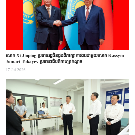
លោក Xi Jinping ប្រធានរដ្ឋចិន​ជួបពិភាក្សា​ការងារជាមួយ​លោក Kassym-
Jomart ​Tokayev ​ប្រធានាធិបតី​កាហ្សាក់ស្ថាន​
17-Jul-2026