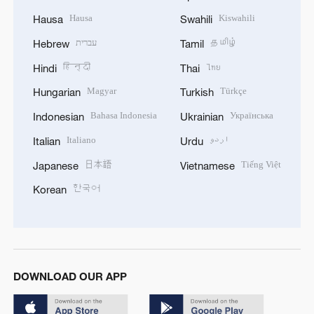
Hausa
Kiswahili
Hausa
Swahili
עברית
தமிழ்
Hebrew
Tamil
हिन्दी
ไทย
Hindi
Thai
Magyar
Türkçe
Hungarian
Turkish
Bahasa Indonesia
Українська
Indonesian
Ukrainian
Italiano
اردو
Italian
Urdu
日本語
Tiếng Việt
Japanese
Vietnamese
한국어
Korean
DOWNLOAD OUR APP