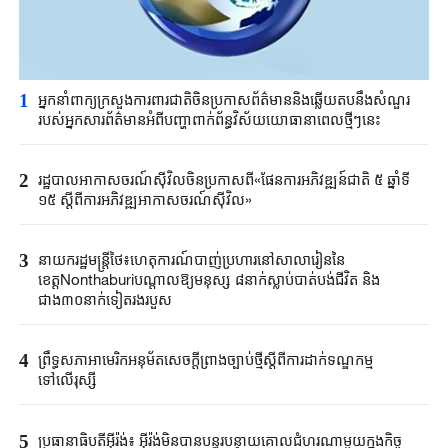
1
អ្នកនាំពាក្យក្រសួងការពារជាតិចិនប្រកាសព័ត៌មាននិងឆ្លើយតបនឹងសំណួរ
របស់អ្នកសារព័ត៌មានអំពីបញ្ហាពាក់ព័ន្ធវិស័យយោធានាពេលថ្មីៗនេះ
2
រដ្ឋបាលអាកាសចរណ៍ស៊ីវិលចិនប្រកាសពី«ផែនការអភិវឌ្ឍន៍ជាតិ ៥ ឆ្នាំទី
១៥ ស្តីពីការអភិវឌ្ឍអាកាសចរណ៍ស៊ីវិល»
3
នាយករដ្ឋមន្ត្រីថៃ៖ហេតុការណ៍បាញ់ប្រហារនៅសាលារៀននៃ
ខេត្តNonthaburiបណ្តាលឱ្យមនុស្ស ៨នាក់ស្លាប់បាត់បង់ជីវិត និង
ជាង៣០នាក់ទៀតរងរបួស
4
ព្រឹទ្ធសភាអាមេរិកអនុម័តសេចក្តីព្រាងច្បាប់ថ្មីស្តីពីការដាក់ទណ្ឌកម្ម
ទៅលើរុស្ស៊ី
5
ប្រធានាធិបតីអ៊ីរ៉ង់៖ អ៊ីរ៉ង់មិនបានបន្ធូរបន្ថាយគោលជំហរណាមួយក្នុងកិច្ច