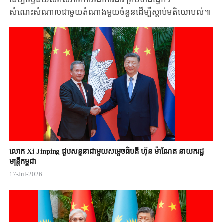
សំណេះសំណាលជាមួយតំណាងមួយចំនួន​ដើម្បីស្តាប់មតិយោបល់៕
លោក Xi Jinping ជួបសន្ទនាជាមួយសម្តេចធិបតី ហ៊ុន ម៉ាណែត នាយករដ្ឋ
មន្ត្រីកម្ពុជា
17-Jul-2026