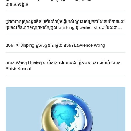
មានសុភមង្គល
អ្នកនាំពាក្យស្ថានទូតចិនប្រចាំនៅជប៉ុនឆ្លើយសំណួររបស់អ្នកកាសែតអំពីការដែល
ប្រទេសចិនដាក់ទណ្ឌកម្មលើបុគ្គល Shi Ping ឫ Seihei Ishido ដែលជា
សមាជិកព្រឹទ្ធសភាជប៉ុន
លោក Xi Jinping ជួបសន្ទនាជាមួយ លោក Lawrence Wong
លោក Wang Huning ជួបពិភាក្សាជាមួយរដ្ឋមន្ត្រីការបរទេសនេប៉ាល់ លោក
Shisir Khanal