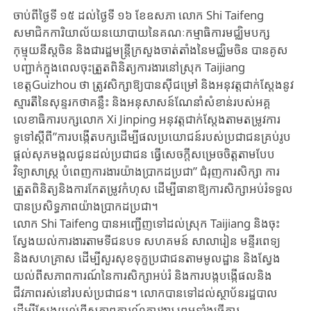
ចាប់ពីថ្ងៃទី ១៥ ដល់ថ្ងៃទី ១៦ ខែឧសភា លោក Shi Taifeng​
សមាជិកការិយាល័យនយោបាយនៃគណៈកម្មាធិការមជ្ឈិមបក្ស
កុម្មុយនីស្តចិន និងជារដ្ឋមន្ត្រីក្រសួងចាត់តាំងនៃមជ្ឈិមចិន បាន​គូស
បញ្ជាក់ក្នុងពេលចុះត្រួតពិនិត្យការងារនៅស្រុក Taijiang
ខេត្តGuizhou ថា ត្រូវសិក្សាឱ្យបានស៊ីជម្រៅ និងអនុវត្តជាក់ស្តែងនូវ​
ស្មារតីនៃសុន្ទរកថាគន្លឹះ និងអនុសាសន៍ណែនាំសំខាន់របស់អគ្គ
លេខាធិការបក្សលោក Xi Jinping អនុវត្តជាក់ស្តែងតាមតម្រូវការ
ទូទៅស្តីពី”ការបង្កើតបក្សដើម្បីផលប្រយោជន៍របស់ប្រជាជនគ្រប់រូប
ផ្តល់សុភមង្គលជូនដល់ប្រជាជន ធ្វើសេចក្តីសម្រេចចិត្តតាមបែប
វិទ្យាសាស្រ្ត បំពេញការងារយ៉ាងប្រាកដប្រជា” ជំរុញការសិក្សា​ ការ
ត្រួតពិនិត្យនិងការកែតម្រូវកំហុស ដើម្បីធានាឱ្យការសិក្សាអប់រំទទួល
បានប្រសិទ្ធភាពយ៉ាងប្រាកដប្រជា។
លោក Shi Taifeng បានអញ្ជើញទៅដល់ស្រុក Taijiang និងចុះ
ស្វែងយល់ការងារតាមទីជនបទ សហគមន៍ សាលារៀន មន្ទីរពេទ្យ​
និងសហគ្រាស ដើម្បីសួរសុខទុក្ខប្រជាជនតាមមូលដ្ឋាន និងស្វែង
យល់ពីសភាពការណ៍នៃការសិក្សាអប់រំ និងការបង្កបង្កើផលនិង
ជីវភាពរស់នៅរបស់ប្រជាជន។ លោកបានទៅដល់ស្ថាប័នរដ្ឋបាល
ដើម្បីស្វែងយល់ពីសភាពការណ៍ការងារ ព្រមទាំងធ្វើការ