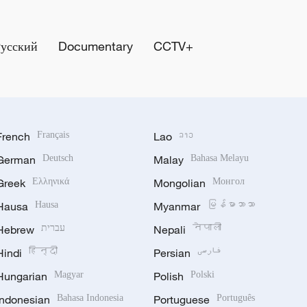
Русский
Documentary
CCTV+
French
Français
Lao
ລາວ
German
Deutsch
Malay
Bahasa Melayu
Greek
Ελληνικά
Mongolian
Монгол
Hausa
Hausa
Myanmar
မြန်မာဘာသာ
Hebrew
עברית
Nepali
नेपाली
Hindi
हिन्दी
Persian
فارسی
Hungarian
Magyar
Polish
Polski
Indonesian
Bahasa Indonesia
Portuguese
Português