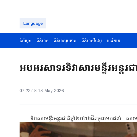
Language
ទំព័រមុខ
ព័ត៌មាន
ព័ត៌មានរូបភាព
ព័ត៌មានវីដេអូ
បទវិភាគ
អបអរសាទរទិវាសារមន្ទីរអន្តរជា
07:22:18 18-May-2026
ទិវា​សារមន្ទីរអន្តរជាតិ​​ឆ្នាំ​២០២៦​ជិតចូលមកដល់ ​ សារមន្ទីរ​