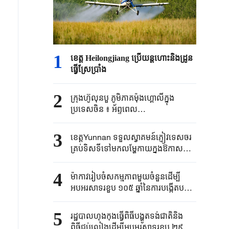
1
ខេត្ត Heilongjiang ប្រើយន្តហោះនិងដ្រូន
ធ្វើស្រែប្រាំង
2
ក្រុងហ៊ូលុនបួ ភូមិភាគម៉ុងហ្គោលីក្នុង
ប្រទេសចិន ៖ អ័ព្ទពេល
ព្រឹកអណ្តែតលើទន្លម៉ូរីហ្គេលេ
3
ខេត្តYunnan ទទួលស្វាគមន៍ភ្ញៀវទេសចរ
គ្រប់ទិសទីទៅមកលម្ហែកាយក្នុងឱកាស
វ៉ាកងធំរដូវក្តៅ
4
ម៉ាកាវរៀបចំសកម្មភាពមួយចំនួនដើម្បី
អបអរសាទរខួប ១០៥ ឆ្នាំនៃការបង្កើតបក្ស
កុម្មុយនីស្តចិន
5
រដ្ឋបាលហុងកុងធ្វើពិធីបង្ហូតទង់ជាតិនិង
ពិធីជប់លៀងដើម្បីអបអរសាទរខួប ២៩ ឆ្នាំ