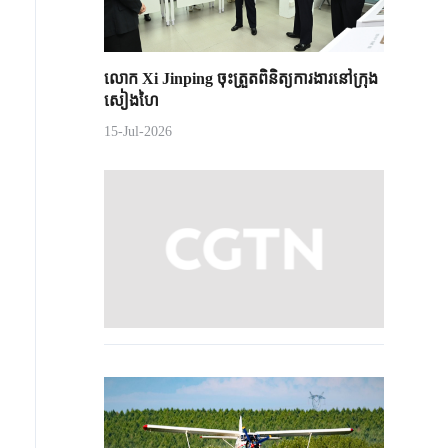
លោក Xi Jinping ចុះត្រួតពិនិត្យការងារនៅក្រុង
សៀងហៃ
15-Jul-2026