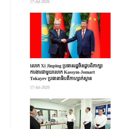
17-Jul-2026
លោក Xi Jinping ប្រធានរដ្ឋចិន​ជួបពិភាក្សា​
ការងារជាមួយ​លោក Kassym-Jomart ​
Tokayev ​ប្រធានាធិបតី​កាហ្សាក់ស្ថាន​
17-Jul-2026