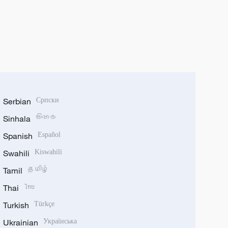
Serbian
Српски
Sinhala
සිංහල
Spanish
Español
Swahili
Kiswahili
Tamil
தமிழ்
Thai
ไทย
Turkish
Türkçe
Ukrainian
Українська