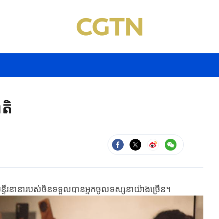
តិ
នានា​របស់ចិន​​​ទទួល​បាន​​អ្នក​ចូល​ទស្សនា​​យ៉ាង​ច្រើន​។​