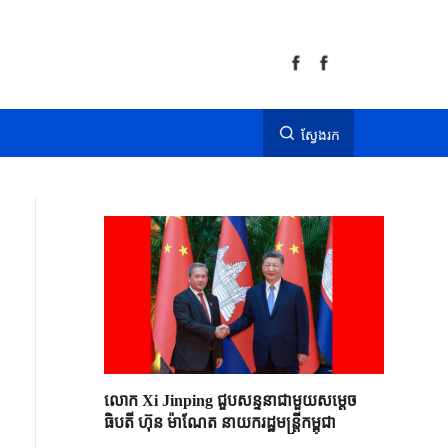
ស្វែងរក
លោក Xi Jinping ជួបសន្ទនាជាមួយសម្តេច
ធិបតី ហ៊ុន ម៉ាណែត នាយករដ្ឋមន្ត្រីកម្ពុជា