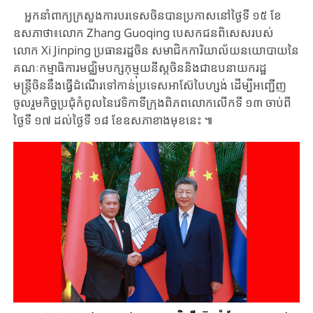
អ្នកនាំពាក្យក្រសួងការបរទេសចិន​បានប្រកាសនៅថ្ងៃទី ​១៥ ​ខែ
ឧសភា​ថា៖​លោក ​Zhang ​Guoqing ​បេសកជនពិសេស​របស់​
លោក ​Xi ​Jinping ​ប្រធានរដ្ឋចិន ​សមាជិក​ការិយា​ល័យ​នយោបាយ​នៃ​
គណៈកម្មាធិការមជ្ឈិមបក្សកុម្មុយនីស្តចិន​និងជា​ឧបនាយក​រដ្ឋ
មន្ត្រីចិន​នឹង​ធ្វើដំណើរ​ទៅកាន់​ប្រទេស​អាស៊ែបៃហ្សង់ ​ដើម្បី​អញ្ជើញ​
ចូលរួម​កិច្ចប្រជុំ​កំពូល​នៃ​វេទិកា​ទី​ក្រុង​ពិភពលោក​លើកទី ​១៣ ​ចាប់ពី
ថ្ងៃទី ​១៧ ​ដល់ថ្ងៃទី ​១៨ ​ខែ​ឧសភា​ខាង​មុខ​នេះ ៕