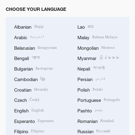
CHOOSE YOUR LANGUAGE
Shqip
ລາວ
Albanian
Lao
العربية
Bahasa Melayu
Arabic
Malay
Беларуская
Монгол
Belarusian
Mongolian
বাংলা
မြန်မာဘာသာ
Bengali
Myanmar
Български
नेपाली
Bulgarian
Nepali
ខ្មែរ
فارسی
Cambodian
Persian
Hrvatski
Polski
Croatian
Polish
Český
Português
Czech
Portuguese
English
پښتو
English
Pashto
Esperanto
Română
Esperanto
Romanian
Filipino
Русский
Filipino
Russian