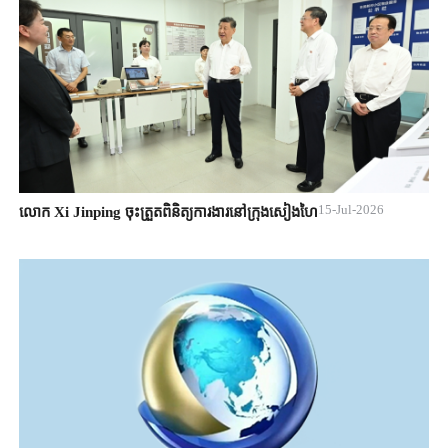
15-Jul-2026
លោក Xi Jinping ចុះត្រួតពិនិត្យការងារនៅក្រុងសៀងហៃ