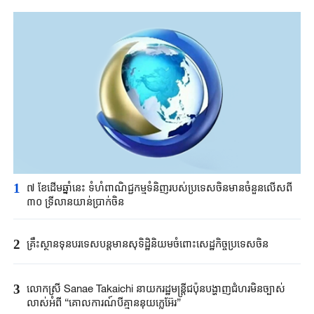
1
៧ ខែដើមឆ្នាំនេះ ទំហំពាណិជ្ជកម្មទំនិញរបស់ប្រទេសចិនមានចំនួនលើសពី
៣០ ទ្រីលានយាន់ប្រាក់ចិន
2
គ្រឹះស្ថាន​ទុនបរទេស​បន្តមាន​សុទិដ្ឋិនិយម​ចំពោះសេដ្ឋកិច្ច​ប្រទេសចិន​​
3
លោកស្រី Sanae ​Takaichi ​នាយករដ្ឋមន្ត្រី​ជប៉ុន​បង្ហាញជំហរមិន​ច្បាស់​
លាស់​អំពី ​“គោលការណ៍បី​គ្មាននុយក្លេអ៊ែរ​”​