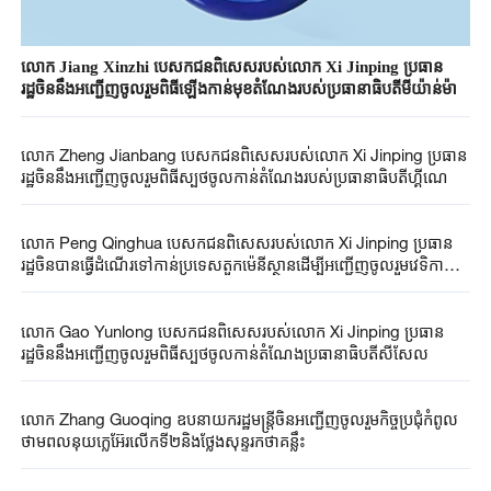
លោក Jiang Xinzhi បេសកជនពិសេសរបស់លោក Xi Jinping ប្រធាន
រដ្ឋចិននឹងអញ្ជើញចូលរួមពិធីឡើងកាន់មុខតំណែងរបស់ប្រធានាធិបតីមីយ៉ាន់ម៉ា
លោក Zheng Jianbang បេសកជនពិសេសរបស់លោក Xi Jinping ប្រធាន
រដ្ឋចិននឹងអញ្ជើញចូលរួមពិធីស្បថចូលកាន់តំណែងរបស់ប្រធានាធិបតីហ្គីណេ
លោក Peng Qinghua បេសកជនពិសេសរបស់លោក Xi Jinping ប្រធាន
រដ្ឋចិនបានធ្វើដំណើរទៅកាន់ប្រទេសតួកម៉េនីស្ថានដើម្បីអញ្ជើញចូលរួមវេទិកាឆ្នាំ
អន្តរជាតិនៃសន្តិភាពនិងទំនុកចិត្ត
លោក Gao Yunlong បេសកជនពិសេសរបស់លោក Xi Jinping ប្រធាន
រដ្ឋចិននឹងអញ្ជើញចូលរួមពិធីស្បថចូលកាន់តំណែង​ប្រធានាធិបតីសីសែល
លោក Zhang Guoqing ឧបនាយករដ្ឋមន្រ្តីចិនអញ្ជើញចូលរួមកិច្ចប្រជុំកំពូល
ថាមពលនុយក្លេអ៊ែរលើកទី២និងថ្លែងសុន្ទរកថាគន្លឹះ