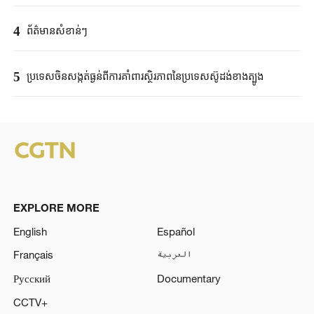
4
ព័ត៌មានសំខាន់ៗ
5
ប្រទេសចិនសង្កត់ធ្ងន់ពីការគាំពារស្ថិរភាពនៃប្រទេសស៊ូដង់ខាងត្បូង
EXPLORE MORE
English
Español
Français
العربية
Русский
Documentary
CCTV+