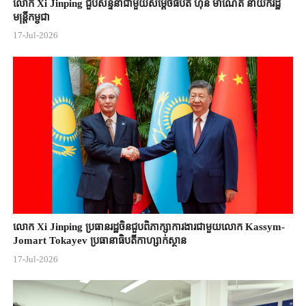
លោក Xi Jinping ជួបសន្ទនាជាមួយសម្តេចធិបតី ហ៊ុន ម៉ាណែត នាយករដ្ឋ
មន្ត្រីកម្ពុជា
17-Jul-2026
លោក Xi Jinping ប្រធានរដ្ឋចិន​ជួបពិភាក្សា​ការងារជាមួយ​លោក Kassym-
Jomart ​Tokayev ​ប្រធានាធិបតី​កាហ្សាក់ស្ថាន​
17-Jul-2026