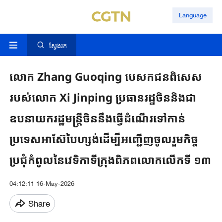
Language
ស្វែងរក
លោក Zhang Guoqing បេសកជនពិសេស
របស់លោក Xi Jinping ប្រធានរដ្ឋចិននិងជា
ឧបនាយករដ្ឋមន្ត្រីចិននឹងធ្វើដំណើរទៅកាន់
ប្រទេសអាស៊ែបៃហ្សង់ដើម្បីអញ្ជើញចូលរួមកិច្ច
ប្រជុំកំពូលនៃវេទិកាទីក្រុងពិភពលោកលើកទី ១៣
04:12:11 16-May-2026
Share