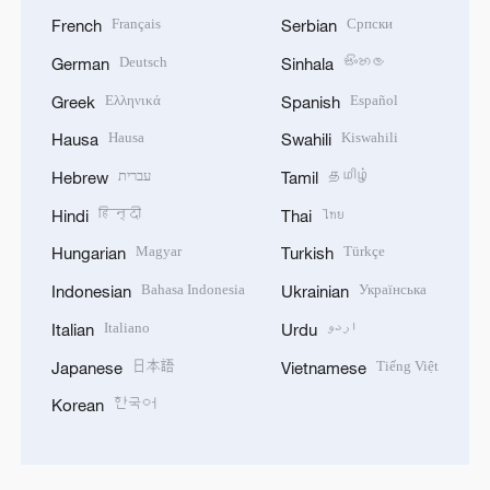
Français
Српски
French
Serbian
Deutsch
සිංහල
German
Sinhala
Ελληνικά
Español
Greek
Spanish
Hausa
Kiswahili
Hausa
Swahili
עברית
தமிழ்
Hebrew
Tamil
हिन्दी
ไทย
Hindi
Thai
Magyar
Türkçe
Hungarian
Turkish
Bahasa Indonesia
Українська
Indonesian
Ukrainian
Italiano
اردو
Italian
Urdu
日本語
Tiếng Việt
Japanese
Vietnamese
한국어
Korean