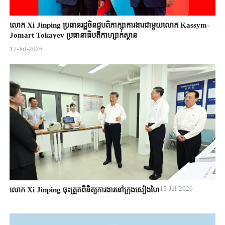
លោក Xi Jinping ប្រធានរដ្ឋចិន​ជួបពិភាក្សា​ការងារជាមួយ​លោក Kassym-
Jomart ​Tokayev ​ប្រធានាធិបតី​កាហ្សាក់ស្ថាន​
17-Jul-2026
15-Jul-2026
លោក Xi Jinping ចុះត្រួតពិនិត្យការងារនៅក្រុងសៀងហៃ