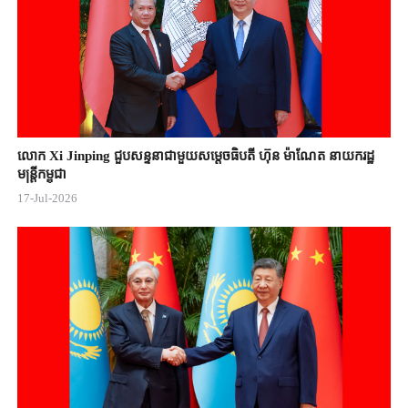
លោក Xi Jinping ជួបសន្ទនាជាមួយសម្តេចធិបតី ហ៊ុន ម៉ាណែត នាយករដ្ឋ
មន្ត្រីកម្ពុជា
17-Jul-2026