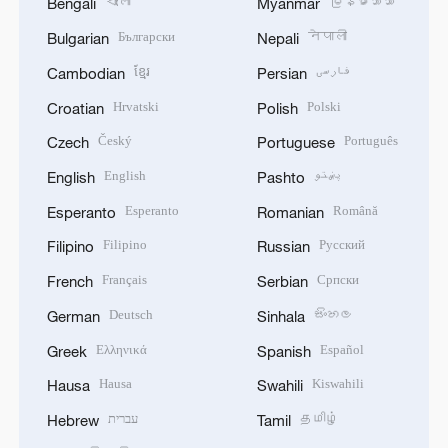
বাংলা
မြန်မာဘာသာ
Bengali
Myanmar
Български
नेपाली
Bulgarian
Nepali
ខ្មែរ
فارسی
Cambodian
Persian
Hrvatski
Polski
Croatian
Polish
Český
Português
Czech
Portuguese
English
پښتو
English
Pashto
Esperanto
Română
Esperanto
Romanian
Filipino
Русский
Filipino
Russian
Français
Српски
French
Serbian
Deutsch
සිංහල
German
Sinhala
Ελληνικά
Español
Greek
Spanish
Hausa
Kiswahili
Hausa
Swahili
עברית
தமிழ்
Hebrew
Tamil