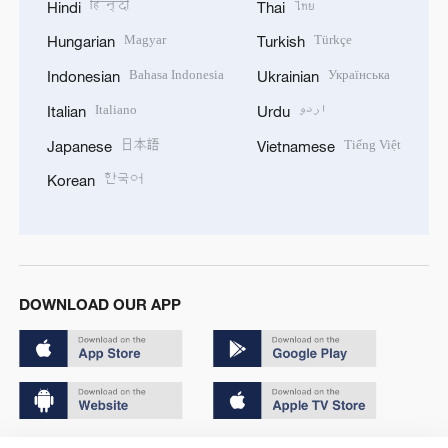
हिन्दी
ไทย
Hindi
Thai
Magyar
Türkçe
Hungarian
Turkish
Bahasa Indonesia
Українська
Indonesian
Ukrainian
Italiano
اردو
Italian
Urdu
日本語
Tiếng Việt
Japanese
Vietnamese
한국어
Korean
DOWNLOAD OUR APP