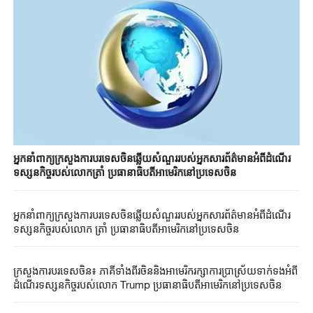
អ្នកនាំពាក្យក្រសួងការបរទេសចិនឆ្លើយសំណួររបស់អ្នកសារព័ត៌មានអំពីដំណើរ
ទស្សនកិច្ចរបស់លោកត្រាំ ប្រធានាធិបតីអាមេរិកនៅប្រទេសចិន
អ្នកនាំពាក្យក្រសួងការបរទេសចិនឆ្លើយសំណួររបស់អ្នកសារព័ត៌មានអំពីដំណើរ
ទស្សនកិច្ចរបស់លោក ត្រាំ ប្រធានាធិបតីអាមេរិកនៅប្រទេសចិន
ក្រសួងការបរទេសចិន៖ ភាគីទាំងពីរចិននិងអាមេរិករក្សាការប្រាស្រ័យទាក់ទងអំពី
ដំណើរទស្សនកិច្ចរបស់លោក Trump ប្រធានាធិបតីអាមេរិកនៅប្រទេសចិន