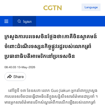
Language
ស្វែងរក
ក្រសួងការបរទេសចិនថ្លែងថា៖ភាគីចិនស្វាគមន៍
ចំពោះដំណើរទស្សនកិច្ចផ្លូវរដ្ឋរបស់លោកត្រាំ
ប្រធានាធិបតីអាមេរិកនៅប្រទេសចិន
08:40:03 13-May-2026
Share
នៅថ្ងៃទី ​១៣ ​ខែឧសភា ​លោក ​Guo ​Jiakun ​អ្នកនាំពាក្យក្រសួង
ការបរទេសចិន​បាន​ធ្វើ​ជា​អធិបតី​ក្នុង​សន្និសីទសារព័ត៌មានជាប្រចាំ ​។ ​
មាន​អ្នកសារព័ត៌មាន​លើកសំណួរ​អំពី​ការ​លើក​ឡើង​របស់​លោកត្រាំ ​