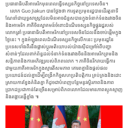
ប្រធានាធិបតីអាមេរិក​មុនពេល​ធ្វើ​ទស្សនកិច្ច​នៅ​ប្រទេសចិន។
លោក ​Guo ​Jiakun ​បានថ្លែងថា ​ការទូត​ប្រមុខរដ្ឋ​បាន​ដើរតួនាទី
ណែនាំ​ជាយុទ្ធសាស្ត្រ​ដែល​មិនអាច​ជំនួសបាន​ក្នុង​ទំនាក់ទំនងរវាង​ចិន​
និង​អាមេរិក ​ភាគីចិន​ស្វាគមន៍​ចំពោះ​ដំណើរ​ទស្សនកិច្ចផ្លូវរដ្ឋ​របស់​
លោកត្រាំ ​ប្រធានាធិបតីអាមេរិក​នៅប្រទេសចិន​ដែល​នឹង​ចាប់​ផ្តើម​ក្នុង​
ថ្ងៃនេះ ​។ ​ក្នុងអំឡុងពេលដំណើរទស្សនកិច្ច​លើក​នេះ ​ប្រមុខរដ្ឋនៃ​
ប្រទេសទាំងពីរ​នឹង​ផ្លាស់​ប្តូរ​មតិ​យោបល់​យ៉ាងស៊ីជម្រៅ​អំពី​បញ្ហា​
សំខាន់ៗ​ដែល​ពាក់​ព័ន្ធ​ដល់​ទំនាក់ទំនង​រវាង​ចិន​និង​អាមេរិក​ព្រម​និង​
សន្តិភាព​និង​ការ​អភិវឌ្ឍ​របស់​ពិភព​លោក ​។ ​ភាគី​ចិន​រីករាយ​ធ្វើការ​
ជាមួយ​ភាគីអាមេរិក​ក្នុង​ស្មារតី​សមភាព ​គោរព​គ្នា​និង​ផ្តល់​ផល​
ប្រយោជន៍​ដល់គ្នា​ដើម្បី​ពង្រីក​កិច្ច​សហ​ប្រតិបត្តិការ ​គ្រប់គ្រង​និង​ដោះ​
ស្រាយ​ការខ្វែង​គំនិត​គ្នា ​ក៏ដូចជា​បំពេញបន្ថែម​នូវ​ស្ថិរភាព​និង​ភាព
ប្រាកដ​ប្រជា​កាន់​តែ​ច្រើន​សម្រាប់​ពិភព​លោក​ដែលមាន​ភាពស្មុគស្មាញ​
និង​រង្គោះរង្គើខ្លាំង ​៕​