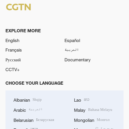
EXPLORE MORE
English
Español
Français
العربية
Русский
Documentary
CCTV+
CHOOSE YOUR LANGUAGE
Shqip
ລາວ
Albanian
Lao
العربية
Bahasa Melayu
Arabic
Malay
Беларуская
Монгол
Belarusian
Mongolian