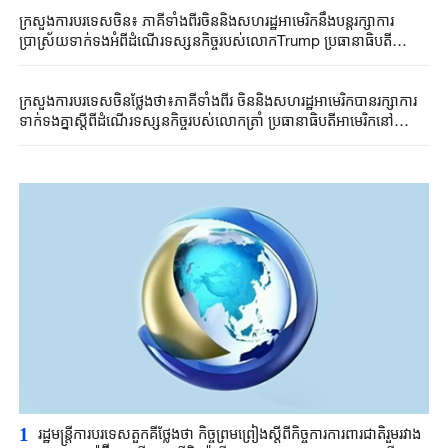
ក្រសួងការបរទេសចិន៖ ភាគីទាំងពីរចិននិងសហរដ្ឋអាមេរិកនឹងបន្តរក្សាការ
ប្រាស្រ័យទាក់ទងអំពីដំណើរទស្សនកិច្ចរបស់លោកTrump ប្រធានាធិបតី
អាមេរិកនៅប្រទេសចិន
ក្រសួងការបរទេសចិនថ្លែងថា៖ភាគីទាំងពីរ ចិននិងសហរដ្ឋអាមេរិកបានរក្សាការ
ទាក់ទងគ្នាស្តីពីដំណើរទស្សនកិច្ចរបស់លោកត្រាំ ប្រធានាធិបតីអាមេរិកនៅ
ប្រទេសចិន
1
រដ្ឋមន្ត្រី​ការបរទេស​តួកគីថ្លែងថា ​កិច្ចព្រមព្រៀងស្តីពី​កិច្ចការការពារ​ជាតិរួមរវាង​