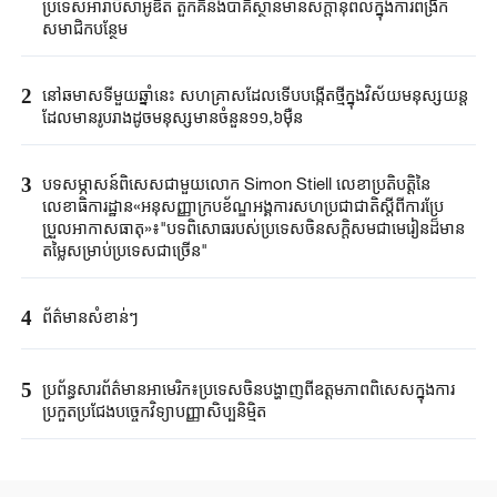
ប្រទេស​អា​រ៉ាប៊ី​សាអូឌីត តួកគី​និងប៉ាគីស្ថាន​មានសក្តានុពល​ក្នុងការពង្រីក​
សមាជិកបន្ថែម​
2
នៅឆមាសទីមួយ​ឆ្នាំនេះ ​សហគ្រាសដែល​ទើបបង្កើតថ្មី​ក្នុងវិស័យ​មនុស្សយន្ត​
ដែល​មាន​រូប​រាង​ដូចមនុស្ស​មានចំនួន១១,៦ម៉ឺន​
3
បទសម្ភាសន៍ពិសេសជាមួយលោក Simon Stiell លេខាប្រតិបតិ្តនៃ
លេខាធិការដ្ឋាន«អនុសញ្ញាក្របខ័ណ្ឌអង្គការសហប្រជាជាតិស្តីពីការប្រែ
ប្រួលអាកាសធាតុ»៖"បទពិសោធរបស់ប្រទេសចិនសក្តិសមជាមេរៀនដ៏មាន
តម្លៃសម្រាប់ប្រទេសជាច្រើន"
4
ព័ត៌មានសំខាន់ៗ
5
ប្រព័ន្ធសារព័ត៌មានអាមេរិក៖ប្រទេសចិនបង្ហាញពីឧត្តមភាពពិសេសក្នុងការ
ប្រកួតប្រជែងបច្ចេកវិទ្យាបញ្ញាសិប្បនិម្មិត