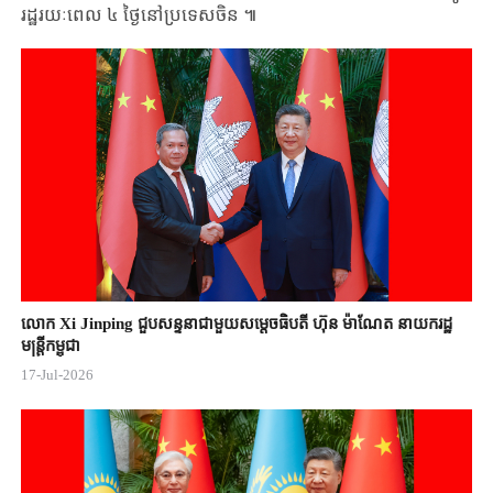
រដ្ឋរយៈពេល ​៤ ​ថ្ងៃ​នៅប្រទេសចិន ​៕​
លោក Xi Jinping ជួបសន្ទនាជាមួយសម្តេចធិបតី ហ៊ុន ម៉ាណែត នាយករដ្ឋ
មន្ត្រីកម្ពុជា
17-Jul-2026