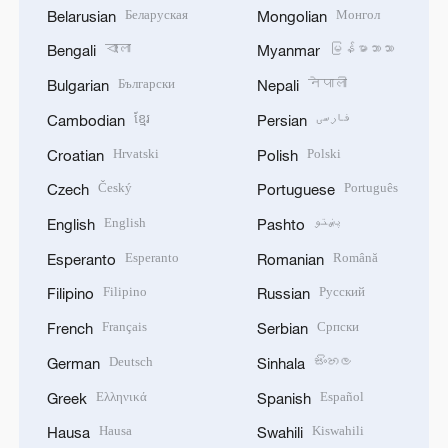
Беларуская
Монгол
Belarusian
Mongolian
বাংলা
မြန်မာဘာသာ
Bengali
Myanmar
Български
नेपाली
Bulgarian
Nepali
ខ្មែរ
فارسی
Cambodian
Persian
Hrvatski
Polski
Croatian
Polish
Český
Português
Czech
Portuguese
English
پښتو
English
Pashto
Esperanto
Română
Esperanto
Romanian
Filipino
Русский
Filipino
Russian
Français
Српски
French
Serbian
Deutsch
සිංහල
German
Sinhala
Ελληνικά
Español
Greek
Spanish
Hausa
Kiswahili
Hausa
Swahili