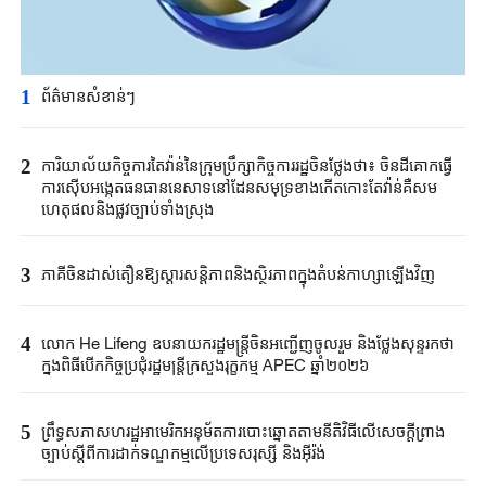
1
ព័ត៌មានសំខាន់ៗ
2
ការិយាល័យកិច្ចការតៃវ៉ាន់នៃក្រុមប្រឹក្សាកិច្ចការរដ្ឋចិនថ្លែងថា៖ ចិនដីគោកធ្វើ
ការស៊ើបអង្កេតធនធាននេសាទនៅដែនសមុទ្រខាងកើតកោះតែវ៉ាន់គឺសម
ហេតុផលនិងផ្លូវច្បាប់ទាំងស្រុង
3
ភាគីចិនដាស់តឿនឱ្យស្តារសន្តិភាពនិងស្ថិរភាពក្នុងតំបន់កាហ្សាឡើងវិញ
4
លោក He Lifeng ឧបនាយករដ្ឋមន្រ្តីចិនអញ្ជើញចូលរួម និងថ្លែងសុន្ទរកថា
ក្នុងពិធីបើកកិច្ចប្រជុំរដ្ឋមន្ត្រីក្រសួងរុក្ខកម្ម APEC ឆ្នាំ២០២៦
5
ព្រឹទ្ធសភាសហរដ្ឋអាមេរិកអនុម័តការបោះឆ្នោតតាមនីតិវិធីលើសេចក្តីព្រាង
ច្បាប់ស្តីពីការដាក់ទណ្ឌកម្មលើប្រទេសរុស្ស៊ី និងអ៊ីរ៉ង់