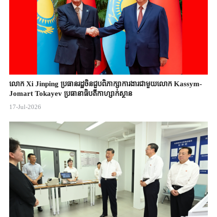
លោក Xi Jinping ប្រធានរដ្ឋចិន​ជួបពិភាក្សា​ការងារជាមួយ​លោក Kassym-
Jomart ​Tokayev ​ប្រធានាធិបតី​កាហ្សាក់ស្ថាន​
17-Jul-2026