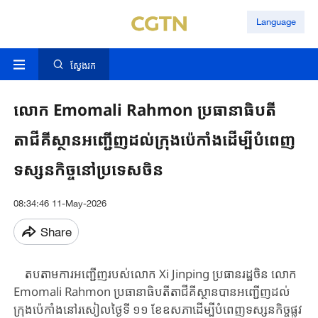
Language
ស្វែងរក
លោក Emomali Rahmon ប្រធានាធិបតី
តាជីគីស្ថានអញ្ជើញដល់ក្រុងប៉េកាំងដើម្បីបំពេញ
ទស្សនកិច្ចនៅប្រទេសចិន
08:34:46 11-May-2026
Share
តបតាម​ការ​អញ្ជើញ​របស់​លោក ​Xi ​Jinping ​ប្រធានរដ្ឋចិន ​លោក ​
Emomali ​Rahmon ​ប្រធានាធិបតី​តាជីគីស្ថាន​បាន​អញ្ជើញដល់
ក្រុងប៉េកាំង​នៅ​រសៀលថ្ងៃទី ​១១ ​ខែឧសភា​ដើម្បី​បំពេញទស្សនកិច្ចផ្លូវ​