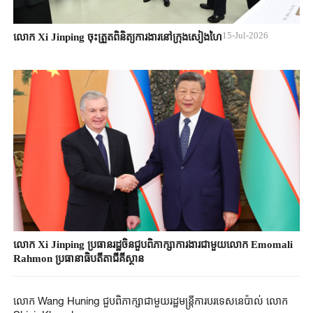
15-Jul-2026
លោក Xi Jinping ចុះត្រួតពិនិត្យការងារនៅក្រុងសៀងហៃ
លោក Xi Jinping ប្រធានរដ្ឋចិនជួបពិភាក្សាការងារជាមួយលោក Emomali
Rahmon ប្រធានាធិបតីតាជីគីស្ថាន
លោក Wang Huning ជួបពិភាក្សាជាមួយរដ្ឋមន្ត្រីការបរទេសនេប៉ាល់ លោក