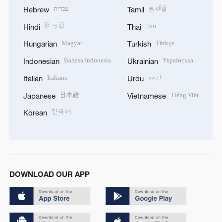
עברית
தமிழ்
Hebrew
Tamil
हिन्दी
ไทย
Hindi
Thai
Magyar
Türkçe
Hungarian
Turkish
Bahasa Indonesia
Українська
Indonesian
Ukrainian
Italiano
اردو
Italian
Urdu
日本語
Tiếng Việt
Japanese
Vietnamese
한국어
Korean
DOWNLOAD OUR APP