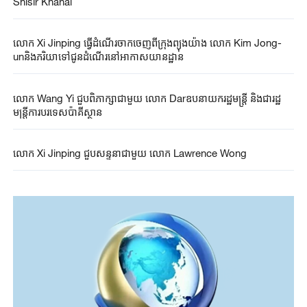
Shisir Khanal
លោក Xi Jinping ធ្វើដំណើរចាកចេញពីក្រុងព្យុងយ៉ាង លោក Kim Jong-
unនិងភរិយាទៅជូនដំណើរនៅអាកាសយានដ្ឋាន
លោក Wang Yi ជួបពិភាក្សាជាមួយ លោក Darឧបនាយករដ្ឋមន្ត្រី និងជារដ្ឋ
មន្ត្រីការបរទេស​ប៉ាគីស្ថាន
លោក Xi Jinping ជួបសន្ទនាជាមួយ លោក Lawrence Wong