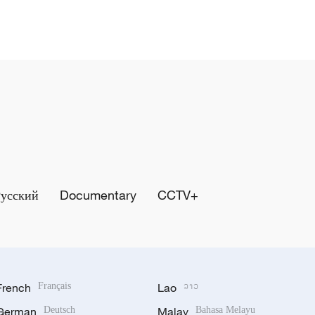
Русский
Documentary
CCTV+
French
Français
Lao
ລາວ
German
Deutsch
Malay
Bahasa Melayu