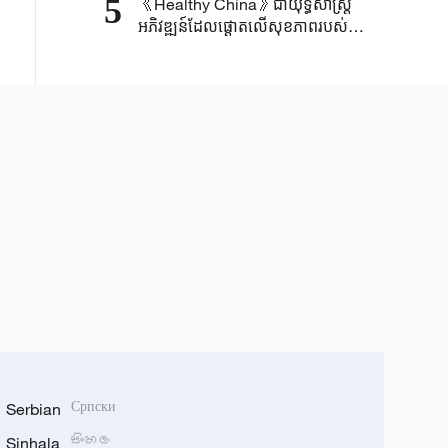
5
《Healthy China》​ជា​យុទ្ធសាស្ត្រ​
អភិវឌ្ឍន៍​ដែលផ្តោត​លើ​សុខភាព​របស់​
ប្រជាជន ​១៤០០ ​លាន​នាក់​​
Serbian
Српски
Sinhala
සිංහල