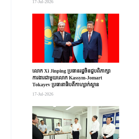
17-Jul-2026
លោក Xi Jinping ប្រធានរដ្ឋចិន​ជួបពិភាក្សា​
ការងារជាមួយ​លោក Kassym-Jomart ​
Tokayev ​ប្រធានាធិបតី​កាហ្សាក់ស្ថាន​
17-Jul-2026