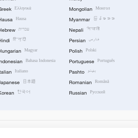
Greek
Ελληνικά
Mongolian
Монгол
Hausa
Hausa
Myanmar
မြန်မာဘာသာ
Hebrew
עברית
Nepali
नेपाली
Hindi
हिन्दी
Persian
فارسی
Hungarian
Magyar
Polish
Polski
Indonesian
Bahasa Indonesia
Portuguese
Português
Italian
Italiano
Pashto
پښتو
Japanese
日本語
Romanian
Română
Korean
한국어
Russian
Русский