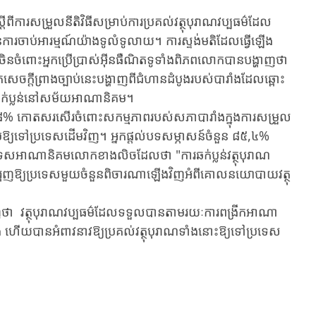
ីពីការសម្រួលនីតិវិធីសម្រាប់ការប្រគល់វត្ថុបុរាណវប្បធម៌ដែល
រចាប់អារម្មណ៍យ៉ាងទូលំទូលាយ។ ការស្ទង់មតិដែលធ្វើឡើង
ិម​ចិន​ចំពោះ​​អ្នកប្រើប្រាស់អ៊ីនធឺណិតទូទាំងពិភពលោកបានបង្ហាញថា
េចក្តីព្រាងច្បាប់នេះបង្ហាញពីជំហានដំបូងរបស់បារាំងដែលឆ្ពោះ
ការឆក់ប្លន់នៅសម័យអាណានិគម។
​ ៩០,៨% កោតសរសើរចំពោះសកម្មភាពរបស់សភាបារាំងក្នុងការសម្រួល
់ឱ្យទៅប្រទេសដើមវិញ។ អ្នកផ្តល់​បទសម្ភាសន៍​ចំនួន ៨៥,៤%
សអាណានិគមលោកខាងលិចដែលថា "ការឆក់ប្លន់វត្ថុបុរាណ
រុញឱ្យប្រទេសមួយចំនួនពិចារណាឡើងវិញអំពីគោលនយោបាយវត្ថុ
ញថា វត្ថុបុរាណវប្បធម៌ដែលទទួលបានតាមរយៈការពង្រីកអាណា
រុង ហើយបានអំពាវនាវឱ្យប្រគល់វត្ថុបុរាណទាំងនោះឱ្យទៅប្រទេស