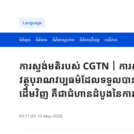
Language
ទំព័រមុខ
ព័ត៌មាន
ព័ត៌មានរូបភាព
ព័ត៌មានវីដេអូ
បទវិភាគ
ការស្ទង់មតិរបស់ CGTN丨ការសម្
វត្ថុបុរាណវប្បធម៌ដែលទទួលប
ដើមវិញ គឺជាជំហានដំបូងនៃការកែត
03:11:20 10-May-2026