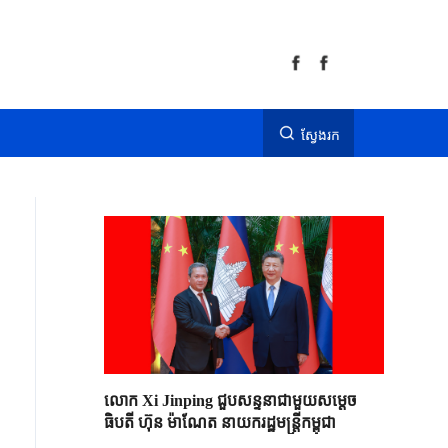
ស្វែងរក
លោក Xi Jinping ជួបសន្ទនាជាមួយសម្តេច
ធិបតី ហ៊ុន ម៉ាណែត នាយករដ្ឋមន្ត្រីកម្ពុជា