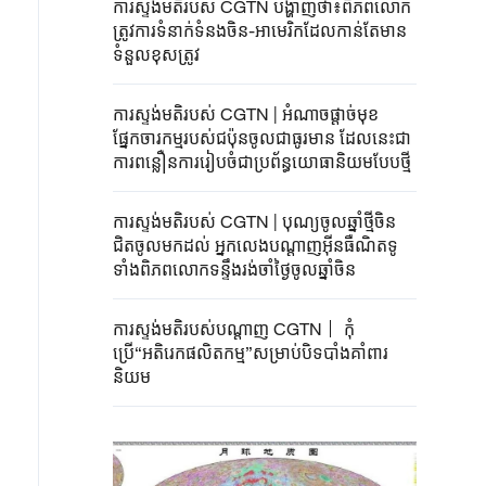
ការស្ទង់មតិរបស់ CGTN បង្ហាញថា៖ពិភពលោក
ត្រូវការទំនាក់ទំនងចិន-អាមេរិកដែលកាន់តែមាន
ទំនួលខុសត្រូវ
ការស្ទង់មតិរបស់ CGTN | អំណាច​ផ្តាច់មុខ
ផ្នែកចារកម្មរបស់ជប៉ុនចូលជាធូរមាន ដែលនេះជា
ការពន្លឿនការរៀបចំជាប្រព័ន្ធយោធានិយមបែបថ្មី
ការស្ទង់មតិរបស់ CGTN | បុណ្យចូលឆ្នាំថ្មីចិន
ជិតចូលមកដល់ អ្នកលេងបណ្តាញអ៊ីនធឺណិតទូ
ទាំងពិភពលោកទន្ទឹងរង់ចាំថ្ងៃចូលឆ្នាំចិន
ការស្ទង់មតិរបស់បណ្តាញ CGTN丨 កុំ
ប្រើ“អតិរេកផលិតកម្ម”សម្រាប់បិទបាំងគាំពារ
និយម