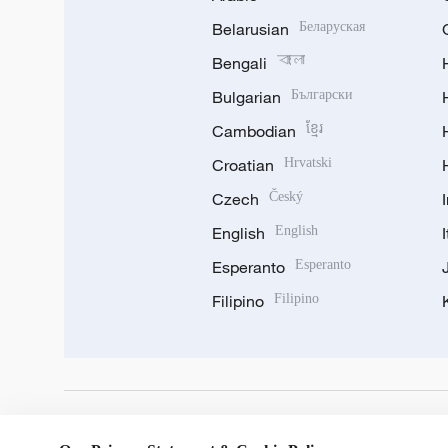
Belarusian
Беларуская
Bengali
বাংলা
Bulgarian
Български
Cambodian
ខ្មែរ
Croatian
Hrvatski
Czech
Český
English
English
Esperanto
Esperanto
Filipino
Filipino
DOWNLOAD OUR APP