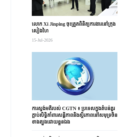
លោក Xi Jinping ចុះត្រួតពិនិត្យការងារនៅក្រុង
សៀងហៃ
15-Jul-2026
ការស្ទង់មតិរបស់ CGTN ៖ ប្រទេសក្នុងតំបន់គួរ
ក្តាប់​សិទ្ធិ​គាំពារសន្តិភាព​និងស្ថិរភាពនៅសមុទ្រចិន
ខាងត្បូងដោយខ្លួនឯង