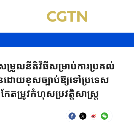
រួលនីតិវិធីសម្រាប់ការប្រគល់
ានដោយខុសច្បាប់ឱ្យទៅប្រទេស
ម្រូវកំហុសប្រវត្តិសាស្ត្រ