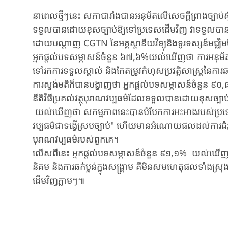
នាពេលថ្មីៗនេះ សភាបារាំងបានអនុម័តលើសេចក្តីព្រាងច្បាប់ស្ត
ទទួលបានដោយខុសច្បាប់ឱ្យទៅប្រទេសដើមវិញ វាទទួលបានកា
ដោយ​បណ្តាញ​ CGTN នៃ​អគ្គ​ស្ថានីយ​វិទ្យុនិង​ទូរទស្សន៍​មជ្ឈ
អ្នកផ្តល់​បទសម្ភាសន៍​ចំនួន​ ៦៧,៦%យល់ឃើញថា ការអនុម័តស
ទៅរកការទទួលស្គាល់ និងកែតម្រូវកំហុសប្រវត្តិសាស្ត្រនៃ
ការស្ទង់មតិក៏បានបង្ហាញថា អ្នកផ្តល់​បទសម្ភាសន៍​ចំនួន
នីតិវិធីប្រគល់វត្ថុបុរាណវប្បធម៌ដែលទទួលបានដោយខុសច្បាប
យល់ឃើញថា សកម្មភាពនេះបានបំបែកការអះអាងរបស់ប្រទេ
វប្បធម៌ជាទង្វើស្របច្បាប់" ហើយមានអំណោយផលដល់ការជំ
បុរាណវប្បធម៌របស់ពួកគេ។
លើសពីនេះ អ្នកផ្តល់​បទសម្ភាសន៍​ចំនួន ៩១,១% យល់ឃើ
និគម និងការឆក់ប្លន់ក្នុងសង្គ្រាម គឺមិនសមហេតុផលទាំងស្
ដើមវិញភ្លាមៗ៕