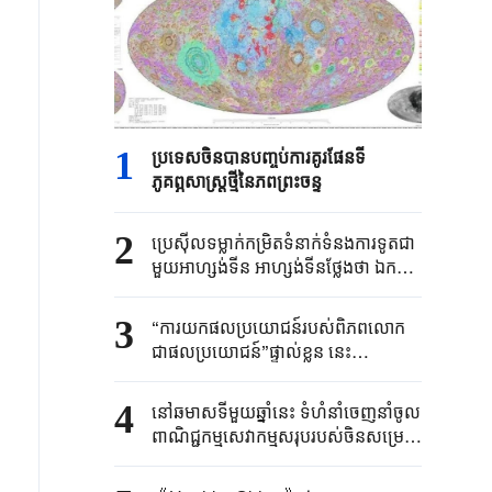
1
ប្រទេសចិនបាន​បញ្ចប់ការគូរផែនទី​
ភូគព្ភសាស្ត្រ​ថ្មីនៃភពព្រះចន្ទ​​
2
ប្រេស៊ីល​ទម្លាក់កម្រិត​ទំនាក់ទំនង​ការទូត​ជា
មួយអាហ្សង់ទីន ​អាហ្សង់ទីនថ្លែងថា ​ឯកអគ្គ
រដ្ឋទូត​របស់ខ្លួន​ប្រចាំប្រេស៊ីលនឹង​ "​ធ្វើ
មាតុភូមិនិវត្តន៍​ដើម្បីឈប់​សម្រាក"​
3
“ការយកផលប្រយោជន៍របស់ពិភពលោក
ជាផលប្រយោជន៍”ផ្ទាល់ខ្លួន នេះ
បង្ហាញពីអារម្មរណ៍ការទូត និងទំនួលខុស
ត្រូវរបស់ប្រមុខរដ្ឋចិន
4
នៅឆមាសទីមួយឆ្នាំនេះ ទំហំនាំចេញនាំចូល
ពាណិជ្ជកម្មសេវាកម្មសរុបរបស់ចិនសម្រេច
បានកំណើនល្បឿនបង្គួរ