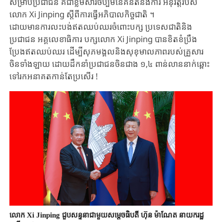
សម្រាប់ប្រជាជន គឺជាខ្លឹមសារចប្បម​នៃ​គំនិត​និង​ការ អនុវត្ត​របស់​
លោក Xi Jinping ​ស្តីពីការធ្វើអភិបាលកិច្ចជាតិ ។
ដោយមានការលះបង់ឥតឈប់ឈរចំពោះបក្ស ប្រទេសជាតិនិង
ប្រជាជន អគ្គលេខាធិការ បក្សលោក Xi Jinping បានខិតខំប្រឹង
ប្រែងឥតឈប់ឈរ ដើម្បីសុភមង្គលនិងសុខុមាល​ភាព​របស់​គ្រួសារ​
ចិនទាំងឡាយ ដោយដឹកនាំប្រជាជនចិនជាង ១,៤ ពាន់​លាន​នាក់​ឆ្ពោះ
ទៅ​រក​អនាគតកាន់តែប្រសើរ ​!
លោក Xi Jinping ជួបសន្ទនាជាមួយសម្តេចធិបតី ហ៊ុន ម៉ាណែត នាយករដ្ឋ