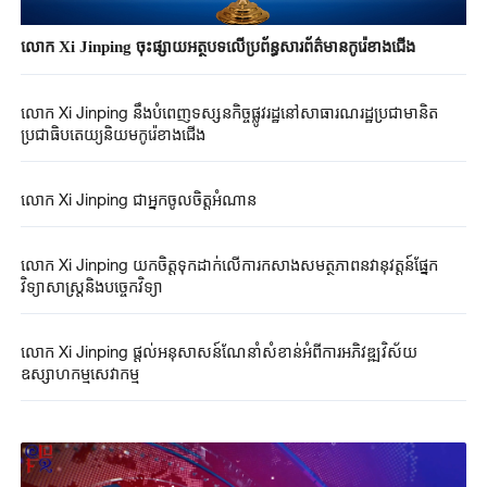
លោក Xi Jinping ចុះផ្សាយអត្ថបទលើប្រព័ន្ធសារព័ត៌មានកូរ៉េខាងជើង
លោក Xi Jinping នឹងបំពេញទស្សនកិច្ចផ្លូវរដ្ឋនៅសាធារណរដ្ឋប្រជាមានិត
ប្រជាធិបតេយ្យនិយមកូរ៉េខាងជើង
លោក Xi Jinping ជាអ្នកចូលចិត្តអំណាន
លោក Xi Jinping យកចិត្តទុកដាក់លើការកសាងសមត្ថភាពនវានុវត្តន៍ផ្នែក
វិទ្យាសាស្ត្រនិងបច្ចេកវិទ្យា
លោក Xi Jinping ផ្តល់អនុសាសន៍ណែនាំសំខាន់អំពីការអភិវឌ្ឍវិស័យ
ឧស្សាហកម្មសេវាកម្ម