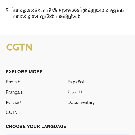
5
កំណប់ប្រទេសចិន ភាគទី ៩៤ ៖ ប្រទេសចិនកំពុងជំរុញយ៉ាងសកម្មនូវការ
ការពារបរិស្ថានអេកូឡូស៊ីនិងការអភិវឌ្ឍបៃតង
EXPLORE MORE
English
Español
Français
العربية
Русский
Documentary
CCTV+
CHOOSE YOUR LANGUAGE