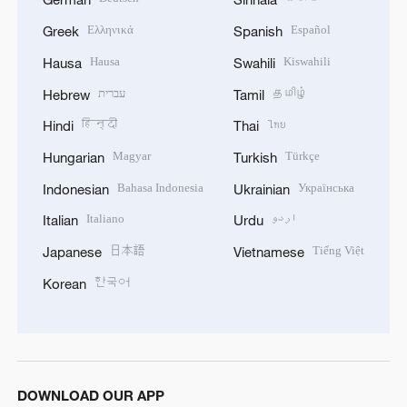
Ελληνικά
Español
Greek
Spanish
Hausa
Kiswahili
Hausa
Swahili
עברית
தமிழ்
Hebrew
Tamil
हिन्दी
ไทย
Hindi
Thai
Magyar
Türkçe
Hungarian
Turkish
Bahasa Indonesia
Українська
Indonesian
Ukrainian
Italiano
اردو
Italian
Urdu
日本語
Tiếng Việt
Japanese
Vietnamese
한국어
Korean
DOWNLOAD OUR APP