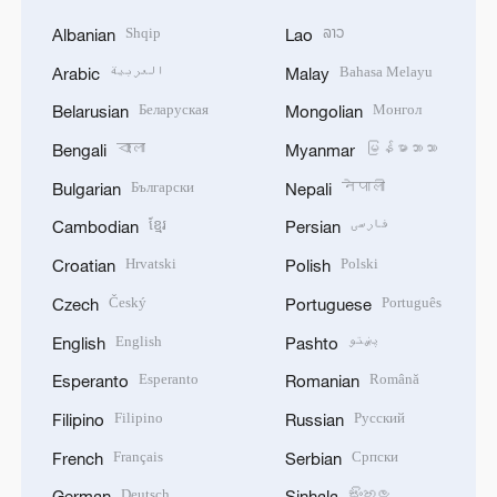
Shqip
ລາວ
Albanian
Lao
العربية
Bahasa Melayu
Arabic
Malay
Беларуская
Монгол
Belarusian
Mongolian
বাংলা
မြန်မာဘာသာ
Bengali
Myanmar
Български
नेपाली
Bulgarian
Nepali
ខ្មែរ
فارسی
Cambodian
Persian
Hrvatski
Polski
Croatian
Polish
Český
Português
Czech
Portuguese
English
پښتو
English
Pashto
Esperanto
Română
Esperanto
Romanian
Filipino
Русский
Filipino
Russian
Français
Српски
French
Serbian
Deutsch
සිංහල
German
Sinhala