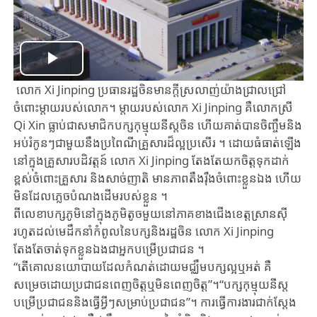
Play
លោក Xi Jinping ប្រធានរដ្ឋចិនមានក្តីស្រលាញ់យ៉ាងជ្រាលជ្រៅ
Video
ចំពោះម្តាយរបស់លោក។ ម្តាយរបស់លោក Xi Jinping គឺលោកស្រី
Qi Xin ធ្លាប់ជាសមាជិកបក្សកុម្មុយនីស្តចិន ហើយគាត់បានចិញ្ចឹមនិង
អប់រំកូនៗ​ជាមួយនឹងប្រពៃណីគ្រួសារដ៏ល្អប្រសើរ ។ ដោយ​ធំធាត់ឡើង​​
នៅក្នុងគ្រួសារបដិវត្តន៍ លោក Xi Jinping តែងតែ​យកចិត្តទុកដាក់
ខ្ពស់​ចំពោះ​គ្រួសារ និងសាច់ញាតិ ​មានភាពតឹងរ៉ឹ​ងចំពោះ​​ខ្លួន​ឯង​ ​ហើយ
មិនដែលភ្លេច​បំណង​ដើម​របស់ខ្លួន ។
ពីលេខាបក្សភូមិនៅក្នុងភូមិតូចមួយនៅភាគខាងជើងខេត្តស្រានស៊ី
រហូត​ដល់​មេដឹកនាំ​កំពូល​នៃបក្សនិងរដ្ឋចិន លោក Xi Jinping
តែងតែ​ចាត់​ទុកខ្លួនឯង​ជាអ្នកបម្រើប្រជាជន ។
“តើគោលនយោបាយដែលកំណត់ដោយមជ្ឈឹមបក្សល្អឬអត់ គឺ
សម្រេចដោយប្រជាជន​ពេញចិត្តឬមិនពេញចិត្ត”។​“បក្សកុម្មុយនីស្ត​
បម្រើប្រ​ជាជន​និងធ្វើអ្វីៗសម្រាប់ប្រជាជន”។ ការធ្វើការងារជាក់ស្តែង