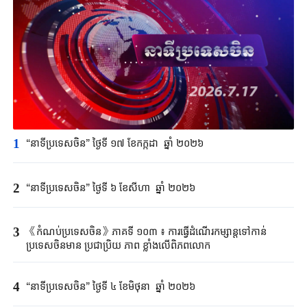
1
“នាទីប្រទេសចិន” ថ្ងៃទី ១៧ ខែកក្កដា ឆ្នាំ ២០២៦
2
“នាទីប្រទេសចិន” ថ្ងៃទី ៦ ខែសីហា ឆ្នាំ ២០២៦
3
《កំណប់ប្រទេស​ចិន​》ភាគទី ១០៣ ៖ ការធ្វើដំណើរកម្សាន្ត​ទៅ​កាន់​
ប្រទេស​ចិនមាន ប្រជាប្រិយ ភាព ខ្លាំងលើពិភពលោក
4
“នាទីប្រទេសចិន” ថ្ងៃទី ៤ ខែមិថុនា ឆ្នាំ ២០២៦