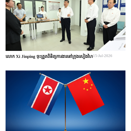
15-Jul-2026
លោក Xi Jinping ចុះត្រួតពិនិត្យការងារនៅក្រុងសៀងហៃ