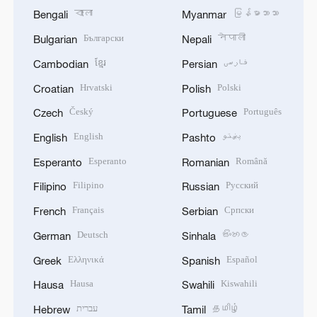
বাংলা
မြန်မာဘာသာ
Bengali
Myanmar
Български
नेपाली
Bulgarian
Nepali
ខ្មែរ
فارسی
Cambodian
Persian
Hrvatski
Polski
Croatian
Polish
Český
Português
Czech
Portuguese
English
پښتو
English
Pashto
Esperanto
Română
Esperanto
Romanian
Filipino
Русский
Filipino
Russian
Français
Српски
French
Serbian
Deutsch
සිංහල
German
Sinhala
Ελληνικά
Español
Greek
Spanish
Hausa
Kiswahili
Hausa
Swahili
עברית
தமிழ்
Hebrew
Tamil