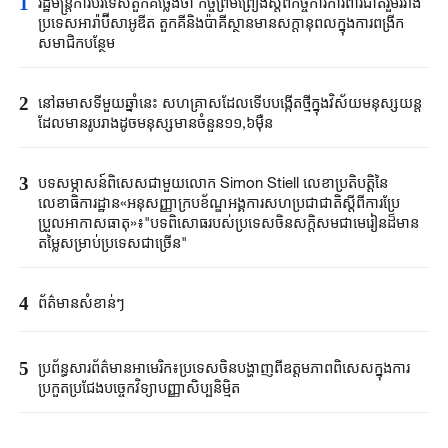
1
រដ្ឋមន្ត្រី​ការបរទេស​តួកគីថ្លែងថា ​កិច្ចព្រមព្រៀងស្តីពី​កិច្ចការការពារ​ជាតិរួមរវាង​
ប្រទេស​អា​រ៉ាប៊ី​សាអូឌីត តួកគី​និងប៉ាគីស្ថាន​មានសក្តានុពល​ក្នុងការពង្រីក​
សមាជិកបន្ថែម​
2
នៅឆមាសទីមួយ​ឆ្នាំនេះ ​សហគ្រាសដែល​ទើបបង្កើតថ្មី​ក្នុងវិស័យ​មនុស្សយន្ត​
ដែល​មាន​រូប​រាង​ដូចមនុស្ស​មានចំនួន១១,៦ម៉ឺន​
3
បទសម្ភាសន៍ពិសេសជាមួយលោក Simon Stiell លេខាប្រតិបតិ្តនៃ
លេខាធិការដ្ឋាន«អនុសញ្ញាក្របខ័ណ្ឌអង្គការសហប្រជាជាតិស្តីពីការប្រែ
ប្រួលអាកាសធាតុ»៖"បទពិសោធរបស់ប្រទេសចិនសក្តិសមជាមេរៀនដ៏មាន
តម្លៃសម្រាប់ប្រទេសជាច្រើន"
4
ព័ត៌មានសំខាន់ៗ
5
ប្រព័ន្ធសារព័ត៌មានអាមេរិក៖ប្រទេសចិនបង្ហាញពីឧត្តមភាពពិសេសក្នុងការ
ប្រកួតប្រជែងបច្ចេកវិទ្យាបញ្ញាសិប្បនិម្មិត