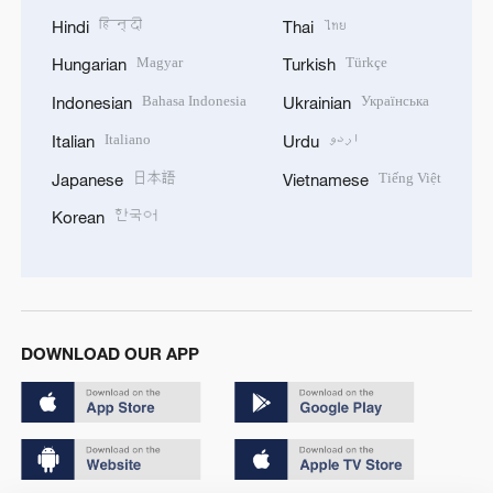
हिन्दी
ไทย
Hindi
Thai
Magyar
Türkçe
Hungarian
Turkish
Bahasa Indonesia
Українська
Indonesian
Ukrainian
Italiano
اردو
Italian
Urdu
日本語
Tiếng Việt
Japanese
Vietnamese
한국어
Korean
DOWNLOAD OUR APP