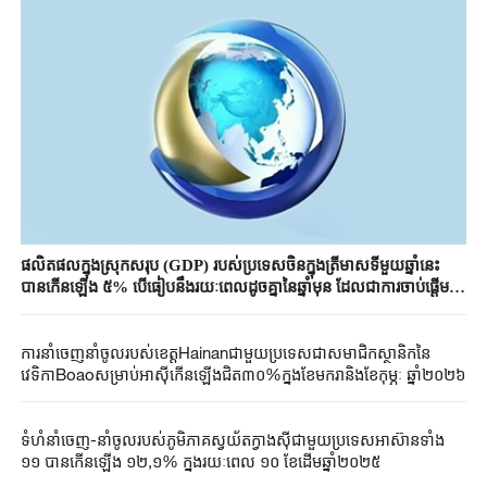
ផលិតផលក្នុងស្រុកសរុប (GDP) របស់ប្រទេសចិនក្នុងត្រីមាសទីមួយឆ្នាំនេះ
បានកើនឡើង ៥% បើធៀបនឹងរយៈពេលដូចគ្នានៃឆ្នាំមុន ដែលជាការចាប់ផ្តើមដ៏
ល្អប្រសើរនៃសេដ្ឋកិច្ចជាតិចិន
ការនាំចេញនាំចូលរបស់ខេត្តHainanជាមួយប្រទេសជាសមាជិកស្ថានិកនៃ
វេទិកាBoaoសម្រាប់អាស៊ីកើនឡើងជិត៣០%ក្នុងខែមករានិងខែកុម្ភៈ ឆ្នាំ២០២៦
ទំហំនាំចេញ-នាំចូលរបស់ភូមិភាគស្វយ័តក្វាងស៊ីជាមួយប្រទេសអាស៊ានទាំង
១១ បានកើនឡើង ១២,១% ក្នុងរយៈពេល ១០ ខែដើមឆ្នាំ២០២៥