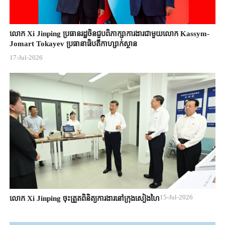
លោក Xi Jinping ប្រធានរដ្ឋចិន​ជួបពិភាក្សា​ការងារជាមួយ​លោក Kassym-
Jomart ​Tokayev ​ប្រធានាធិបតី​កាហ្សាក់ស្ថាន​
17-Jul-2026
15-Jul-2026
លោក Xi Jinping ចុះត្រួតពិនិត្យការងារនៅក្រុងសៀងហៃ