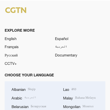
EXPLORE MORE
English
Español
Français
العربية
Русский
Documentary
CCTV+
CHOOSE YOUR LANGUAGE
Shqip
ລາວ
Albanian
Lao
العربية
Bahasa Melayu
Arabic
Malay
Беларуская
Монгол
Belarusian
Mongolian