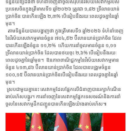
ទិន្នន័យឱ្យដឹងថា ទំហំនាំចេញនាំចូលសរុបនៃវិស័យសេវាកម្មរបស់
ប្រទេសចិនក្នុងត្រីមាសទី១ ឆ្នាំ២០២៦ ត្រូវជា ១,៨២ ទ្រីលានយាន់
ប្រាក់ចិន បានកើនឡើង ២,៣% បើធៀបនឹងរយៈពេលដូចគ្នានៃឆ្នាំ
មុន។
តាមទិន្នន័យបានបង្ហាញថា ក្នុងត្រីមាសទី១ ឆ្នាំ២០២៦ ទំហំនាំចេញ
នៃវិស័យសេវាកម្មមានចំនួន ៧០៤,៥២ ប៊ីលានយាន់ប្រាក់ចិន ដែល
បានកើនឡើងចំនួន ១១,២% ហើយការនាំចូលមានចំនួន ១,១១
ទ្រីលានយាន់ប្រាក់ចិន ដែលបានថយចុះ ២,៦% បើធៀបនឹងរយៈ
ពេលដូចគ្នានៃឆ្នាំមុន។ ឱនភាពពាណិជ្ជកម្មនៃវិស័យសេវាកម្មមាន
ចំនួន ៤១៣,៨៦ ប៊ីលានយាន់ប្រាក់ចិន ដែលបានបង្រួមចំនួន
១០០,១៥ ប៊ីលានយាន់ប្រាក់ចិនបើធៀបនឹងរយៈពេលដូចគ្នានៃឆ្នាំ
មុន។​
ស្របជាមួយគ្នានេះ សេវាកម្មដែលផ្អែកលើជំនាញបានរក្សាកំណើន
ឆាប់រហ័សបង្គួរ។ ការនាំចេញនៃសេវាកម្មផ្នែកទេសចរណ៍និងការនាំ
ចូលនៃសេវាកម្មដឹកជញ្ជូនបានកើនឡើងយ៉ាងឆាប់រហ័ស៕