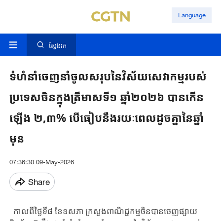
Language
ស្វែងរក
ទំហំនាំចេញនាំចូលសរុបនៃវិស័យសេវាកម្មរបស់
ប្រទេសចិនក្នុងត្រីមាសទី១ ឆ្នាំ២០២៦ បានកើន
ឡើង ២,៣% បើធៀបនឹងរយៈពេលដូចគ្នានៃឆ្នាំ
មុន
07:36:30 09-May-2026
Share
កាលពីថ្ងៃទី៨ ខែឧសភា ក្រសួងពាណិជ្ជកម្មចិនបានចេញផ្សាយ