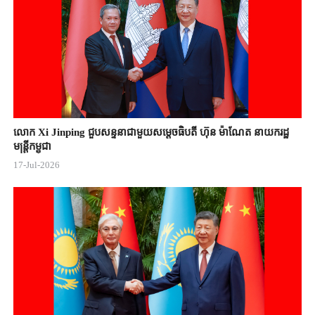
លោក Xi Jinping ជួបសន្ទនាជាមួយសម្តេចធិបតី ហ៊ុន ម៉ាណែត នាយករដ្ឋ
មន្ត្រីកម្ពុជា
17-Jul-2026