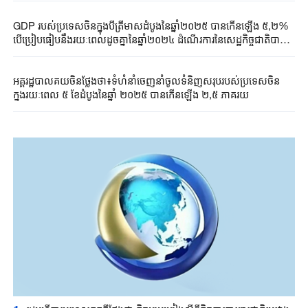
GDP របស់ប្រទេសចិនក្នុងបីត្រីមាសដំបូងនៃឆ្នាំ២០២៥ បានកើនឡើង ៥,២%
បើប្រៀបធៀបនឹងរយៈពេលដូចគ្នានៃឆ្នាំ២០២៤ ដំណើរការនៃសេដ្ឋកិច្ចជាតិបាន
រក្សានិន្នាការវិវឌ្ឍរីកចម្រើនប្រកបដោយភាពនឹងនរ
អគ្គរដ្ឋបាលគយចិនថ្លែងថា៖ទំហំនាំចេញនាំចូលទំនិញសរុបរបស់ប្រទេសចិន
ក្នុងរយៈពេល ៥ ខែដំបូងនៃឆ្នាំ ២០២៥ បានកើនឡើង ២,៥ ភាគរយ