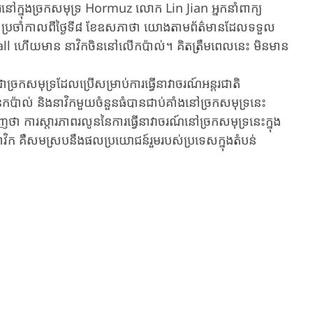
ៅក្នុងច្រកសមុទ្រ Hormuz លោក Lin Jian អ្នកនាំពាក្យ
នជាប្រចាំកាលពីថ្ងៃទី៨ ខែឧសភាថា យោងតាមព័ត៌មានដែលទទួល
all ហើយមាន នាវិកចិននៅលើកប៉ាល់។ គិតត្រឹមពេលនេះ មិនមាន
រកសមុទ្រដែលប្រើសម្រាប់ការធ្វើនាវាចរណ៍អន្តរជាតិ
កប៉ាល់ និងនាវិកមួយចំនួនធំបានជាប់គាំងនៅច្រកសមុទ្រនេះ
ា ការស្តារភាពរលូននៃការធ្វើនាវាចរណ៍នៅច្រកសមុទ្រនេះក្នុង
នាវិក គឺសមស្របនឹងផលប្រយោជន៍រួមរបស់ប្រទេសក្នុងតំបន់