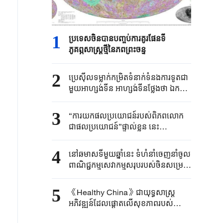
1
ប្រទេសចិនបាន​បញ្ចប់ការគូរផែនទី​
ភូគព្ភសាស្ត្រ​ថ្មីនៃភពព្រះចន្ទ​​
2
ប្រេស៊ីល​ទម្លាក់កម្រិត​ទំនាក់ទំនង​ការទូត​ជា
មួយអាហ្សង់ទីន ​អាហ្សង់ទីនថ្លែងថា ​ឯកអគ្គ
រដ្ឋទូត​របស់ខ្លួន​ប្រចាំប្រេស៊ីលនឹង​ "​ធ្វើ
មាតុភូមិនិវត្តន៍​ដើម្បីឈប់​សម្រាក"​
3
“ការយកផលប្រយោជន៍របស់ពិភពលោក
ជាផលប្រយោជន៍”ផ្ទាល់ខ្លួន នេះ
បង្ហាញពីអារម្មរណ៍ការទូត និងទំនួលខុស
ត្រូវរបស់ប្រមុខរដ្ឋចិន
4
នៅឆមាសទីមួយឆ្នាំនេះ ទំហំនាំចេញនាំចូល
ពាណិជ្ជកម្មសេវាកម្មសរុបរបស់ចិនសម្រេច
បានកំណើនល្បឿនបង្គួរ
5
《Healthy China》​ជា​យុទ្ធសាស្ត្រ​
អភិវឌ្ឍន៍​ដែលផ្តោត​លើ​សុខភាព​របស់​
ប្រជាជន ​១៤០០ ​លាន​នាក់​​