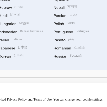
Hebrew
עברית
Nepali
नेपाली
Hindi
हिन्दी
Persian
فارسی
Hungarian
Magyar
Polish
Polski
Indonesian
Bahasa Indonesia
Portuguese
Português
Italian
Italiano
Pashto
پښتو
Japanese
日本語
Romanian
Română
Korean
한국어
Russian
Русский
evised Privacy Policy and Terms of Use. You can change your cookie settings