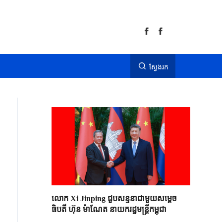
ស្វែងរក
លោក Xi Jinping ជួបសន្ទនាជាមួយសម្តេច
ធិបតី ហ៊ុន ម៉ាណែត នាយករដ្ឋមន្ត្រីកម្ពុជា