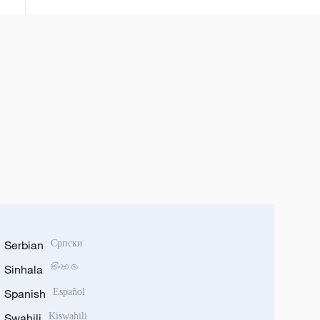
Serbian
Српски
Sinhala
සිංහල
Spanish
Español
Swahili
Kiswahili