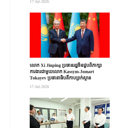
17-Jul-2026
លោក Xi Jinping ប្រធានរដ្ឋចិន​ជួបពិភាក្សា​
ការងារជាមួយ​លោក Kassym-Jomart ​
Tokayev ​ប្រធានាធិបតី​កាហ្សាក់ស្ថាន​
17-Jul-2026