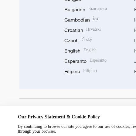
Bulgarian
Български
Cambodian
ខ្មែរ
Croatian
Hrvatski
Czech
Český
English
English
Esperanto
Esperanto
Filipino
Filipino
DOWNLOAD OUR APP
Our Privacy Statement & Cookie Policy
By continuing to browse our site you agree to our use of cookies, r
through your browser.