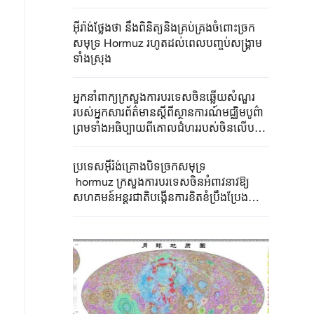
អ៊ីរ៉ាង់ថ្លែងថា នឹងពិនិត្យនិងគ្រប់គ្រងចំពោះច្រក
សមុទ្រ Hormuz រហូតដល់ពេលបញ្ចប់សង្គ្រាម
ទាំងស្រុង
អ្នកនាំពាក្យក្រសួងការបរទេសចិនឆ្លើយសំណួរ
របស់អ្នកសារព័ត៌មានស្តីពីស្ថានការណ៍មជ្ឈិមបូព៌ា​
ព្រមទាំងអធិប្បាយពីគោលជំហររបស់ចិនលើបញ្ហា
ច្រកសមុទ្រ Hormuz
ប្រទេស​អ៊ី​រ៉ង់​គ្រោង​បិទច្រក​សមុទ្រ​
hormuz ក្រសួង​ការបរទេស​ចិនអំពាវនាវ​ឱ្យ​
សហគមន៍​អន្តរជាតិ​បង្កើន​ការ​ខិត​ខំ​ប្រឹង​ប្រែង​ដើម្បី​
ជំរុញ​ការកាត់​បន្ថយ​ភាព​តាន​តឹង​នៃ​ការ​ប៉ះ​ទង្កិច​