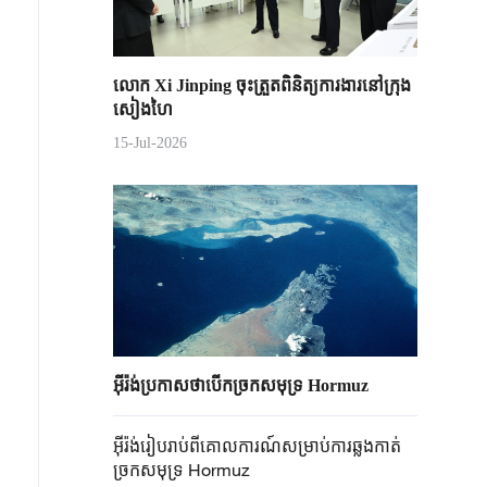
លោក Xi Jinping ចុះត្រួតពិនិត្យការងារនៅក្រុង
សៀងហៃ
15-Jul-2026
អ៊ីរ៉ង់ប្រកាសថាបើកច្រកសមុទ្រ Hormuz
អ៊ីរ៉ង់រៀបរាប់ពីគោលការណ៍សម្រាប់ការឆ្លងកាត់
ច្រកសមុទ្រ Hormuz