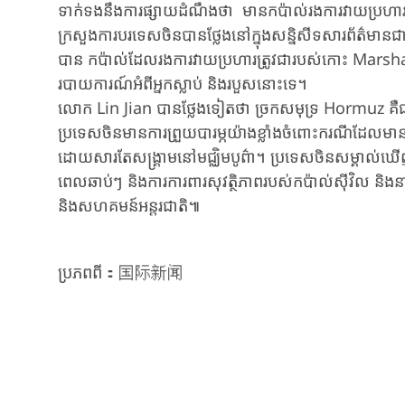
ទាក់ទងនឹងការផ្សាយដំណឹងថា មានកប៉ាល់រងការវាយប្រហារន
ក្រសួងការបរទេសចិនបានថ្លែងនៅក្នុងសន្និសីទសារព័ត៌មា
បាន កប៉ាល់ដែលរងការវាយប្រហារត្រូវជារបស់កោះ Marsh
របាយការណ៍អំពីអ្នកស្លាប់ និងរបួសនោះទេ។
លោក Lin Jian បានថ្លែងទៀតថា ច្រកសមុទ្រ Hormuz គឺជាច្
ប្រទេសចិនមានការព្រួយបារម្ភយ៉ាងខ្លាំងចំពោះករណីដែលមាន
ដោយសារតែសង្គ្រាមនៅមជ្ឈិមបូព៌ា។ ប្រទេសចិនសម្គាល់ឃើញថ
ពេលឆាប់ៗ និងការការពារសុវត្ថិភាពរបស់កប៉ាល់ស៊ីវិល និង
និងសហគមន៍អន្តរជាតិ៕
ប្រភពពី：国际新闻