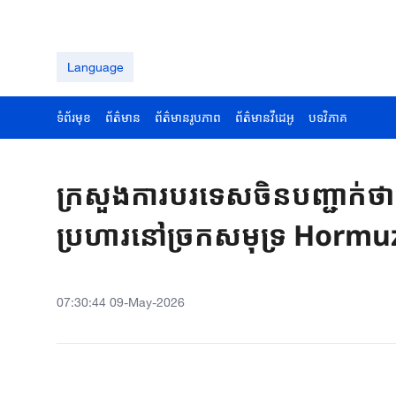
Language
ទំព័រមុខ
ព័ត៌មាន
ព័ត៌មានរូបភាព
ព័ត៌មានវីដេអូ
បទវិភាគ
ក្រសួងការបរទេសចិនបញ្ជាក់
ប្រហារនៅច្រកសមុទ្រ Hormu
07:30:44 09-May-2026