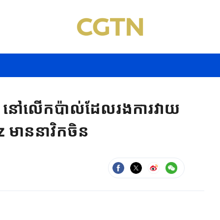
ថា នៅលើកប៉ាល់ដែលរងការវាយ
z មាននាវិកចិន