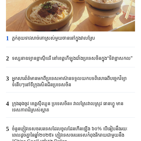
1
ភ្លក់គុយទាវសាច់គោស្រស់មួយចាននៅក្នុងវាលស្រែ
2
ទស្សនាឧទ្យានខ្លាស៊ីបេរី នៅខេត្តហីឡុងជាំងប្រទេស​ចិនក្នុង“ទិវាខ្លាសកល”
3
អ្នកសារព័ត៌មានមកពីប្រទេស​អាស៊ានទទួលយកបទពិសោធពីបច្ចេកវិទ្យា
ទំនើបៗនៅទីក្រុងសិនជិនប្រទេសចិន
4
ក្រុងឆុងចូវ ខេត្តស៊ីឈួន ប្រទេសចិន៖ វាលស្រែវាលស្រូវ ធានហ្វូ មាន
ទេសភាពដ៏ស្រស់ស្អាត
5
ចំនួនភ្ញៀវទេសចរបរទេសដែលចូលដែនកើនឡើង ៦០% បើធៀបនឹងរយៈ
ពេលដូចគ្នានៃឆ្នាំ២០២៥៖ ភ្ញៀវទេសចរបរទេសកំពុងរីករាយជាមួយនឹង