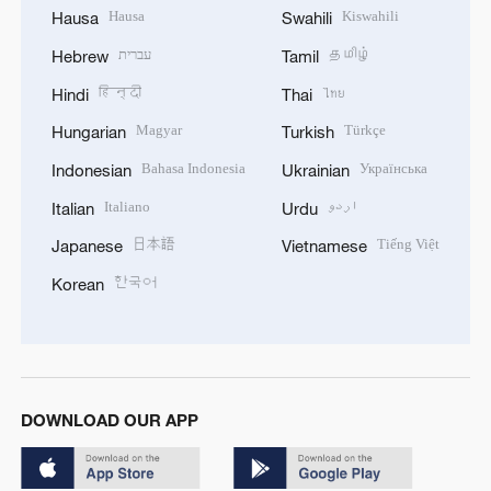
Hausa
Kiswahili
Hausa
Swahili
עברית
தமிழ்
Hebrew
Tamil
हिन्दी
ไทย
Hindi
Thai
Magyar
Türkçe
Hungarian
Turkish
Bahasa Indonesia
Українська
Indonesian
Ukrainian
Italiano
اردو
Italian
Urdu
日本語
Tiếng Việt
Japanese
Vietnamese
한국어
Korean
DOWNLOAD OUR APP