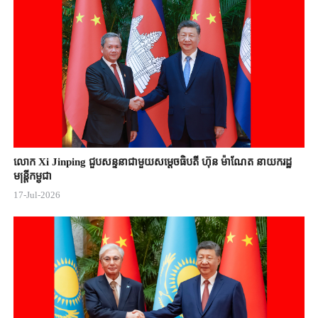
លោក Xi Jinping ជួបសន្ទនាជាមួយសម្តេចធិបតី ហ៊ុន ម៉ាណែត នាយករដ្ឋ
មន្ត្រីកម្ពុជា
17-Jul-2026