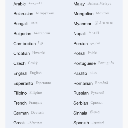
العربية
Bahasa Melayu
Arabic
Malay
Беларуская
Монгол
Belarusian
Mongolian
বাংলা
မြန်မာဘာသာ
Bengali
Myanmar
Български
नेपाली
Bulgarian
Nepali
ខ្មែរ
فارسی
Cambodian
Persian
Hrvatski
Polski
Croatian
Polish
Český
Português
Czech
Portuguese
English
پښتو
English
Pashto
Esperanto
Română
Esperanto
Romanian
Filipino
Русский
Filipino
Russian
Français
Српски
French
Serbian
Deutsch
සිංහල
German
Sinhala
Ελληνικά
Español
Greek
Spanish