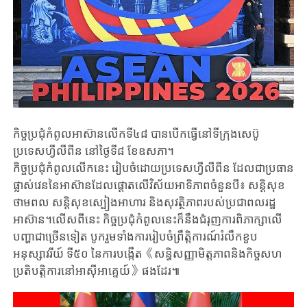
កិច្ចប្រជុំកំពូលអាស៊ានលើកទី៤៨ បានបើកធ្វើនៅទីក្រុងសេប៊ូ
ប្រទេសហ្វីលីពីន នៅថ្ងៃទី៨ ខែឧសភា។
កិច្ចប្រជុំកំពូលលើកនេះ រៀបចំដោយប្រទេសហ្វីលីពីន ដែលជាប្រធាន
ផ្លាស់វេននៃអាស៊ានដែលផ្តោតលើវិស័យអាទិភាពចំនួនបី៖ សន្តិសុខ
ថាមពល សន្តិសុខស្បៀងអាហារ និងសុវត្ថិភាពរបស់ប្រជាពលរដ្ឋ
អាស៊ាន។លើសពីនេះ កិច្ចប្រជុំកំពូលនេះក៏នឹងជំរុញការពិភាក្សាលើ
បញ្ហាជាច្រើនទៀត បូករួមទាំងការរៀបចំព្រឹត្តិការណ៍រំលឹកខួប
អនុស្សាវរីយ៍ ទី៥០ នៃការបង្កើត《សន្ធិសញ្ញាមិត្តភាពនិងកិច្ចសហ
ប្រតិបត្តិការនៅអាស៊ីអាគ្នេយ៍》ផងដែរ៕