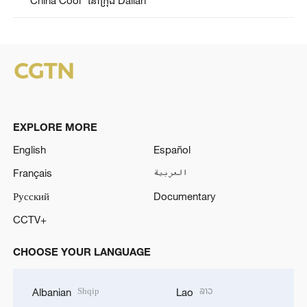
"China Cool" នៅក្រុង Dalian
EXPLORE MORE
English
Español
Français
العربية
Русский
Documentary
CCTV+
CHOOSE YOUR LANGUAGE
Shqip
ລາວ
Albanian
Lao