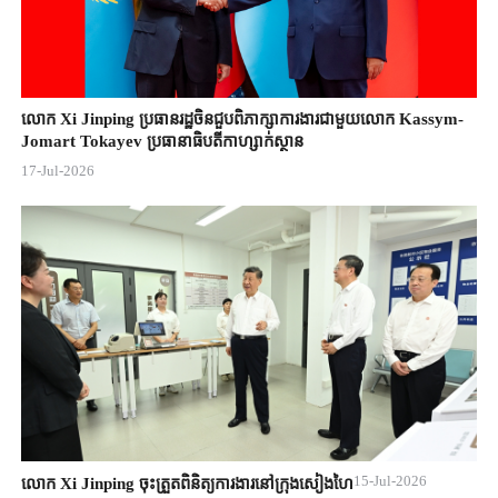
លោក Xi Jinping ប្រធានរដ្ឋចិន​ជួបពិភាក្សា​ការងារជាមួយ​លោក Kassym-
Jomart ​Tokayev ​ប្រធានាធិបតី​កាហ្សាក់ស្ថាន​
17-Jul-2026
15-Jul-2026
លោក Xi Jinping ចុះត្រួតពិនិត្យការងារនៅក្រុងសៀងហៃ