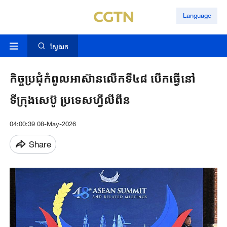
Language
ស្វែងរក
កិច្ចប្រជុំកំពូលអាស៊ានលើកទី៤៨ បើកធ្វើនៅ
ទីក្រុងសេប៊ូ ប្រទេសហ្វីលីពីន
04:00:39 08-May-2026
Share