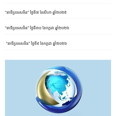
“នាទីប្រទេសចិន” ថ្ងៃទី៧ ខែសីហា ឆ្នាំ២០២៥
“នាទីប្រទេសចិន” ថ្ងៃទី៣០ ខែកក្កដា ឆ្នាំ២០២៦
“នាទីប្រទេសចិន” ថ្ងៃទី៩ ខែកក្កដា ឆ្នាំ២០២៦