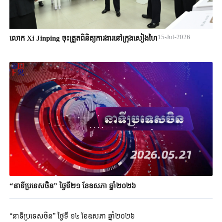
15-Jul-2026
លោក Xi Jinping ចុះត្រួតពិនិត្យការងារនៅក្រុងសៀងហៃ
“នាទីប្រទេសចិន” ថ្ងៃទី២១ ខែឧសភា ឆ្នាំ២០២៦
“នាទីប្រទេសចិន” ថ្ងៃទី ១៤ ខែឧសភា ឆ្នាំ២០២៦