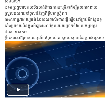
សម័យថ្មី។
២៖អគ្គរដ្ឋបាលគយចិនចាត់វិធានការជាច្រើនដើម្បីផ្តល់ភាពងាយ
ស្រួលដល់ការនាំចូលទំនិញពីទ្វីបអាហ្វ្រិក។
៣៖សកម្មភាពវប្បធម៌និងទេសចរណ៍បានធ្វើឡើងនៅគ្រប់ទីកន្លែងទូ
ទាំងប្រទេសចិនក្នុងអំឡុងពេលថ្ងៃឈប់សម្រាកទិវាពលកម្មអន្តរ
ជាត១ ឧសភា។
ខ្លឹមសារគួរឱ្យចាប់អារម្មណ៍បន្ថែមទៀត សូមទស្សនាវីដេអូខាងក្រោម៖
Play
Video