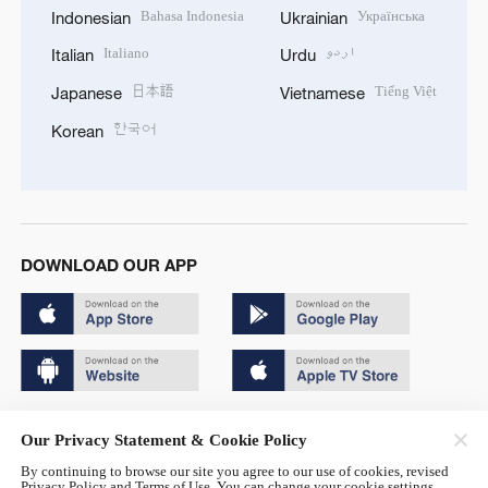
Bahasa Indonesia
Українська
Indonesian
Ukrainian
Italiano
اردو
Italian
Urdu
日本語
Tiếng Việt
Japanese
Vietnamese
한국어
Korean
DOWNLOAD OUR APP
Copyright © 2024 CGTN.
Our Privacy Statement & Cookie Policy
京ICP备20000184号
By continuing to browse our site you agree to our use of cookies, revised
Privacy Policy and Terms of Use. You can change your cookie settings