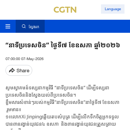
Language
ស្វែងរក
“នាទីប្រទេសចិន” ថ្ងៃទី៧ ខែឧសភា ឆ្នាំ២០២៦
07:00:00 07-May-2026
Share
សូមស្វាគមន៍ទស្សនាកម្មវិធី “នាទីប្រទេសចិន” ដើម្បីទស្សនា
ប្រទេសចិន​និង​ស្វែងយល់​ពីប្រទេសចិន។
ខ្លឹមសារសំខាន់ៗរបស់កម្មវិធី”នាទីប្រទេសចិន”នាថ្ងៃទី៧ ខែឧសភា​
រួមមាន៖
១៖លោកXi Jinpingឆ្លើយតបសំបុត្រ ដើម្បីលើកទឹកចិត្តអ្នកទទួល
បានពានរង្វាន់យុវជន៤ ឧសភា និងពានរង្វាន់យុវជនត្រួសត្រាយ