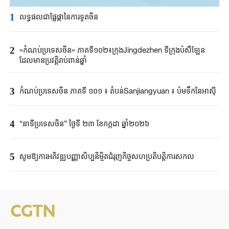
1
លទ្ធផលជាផ្លែផ្កានៃការទូតចិន
2
«កំណប់ប្រទេសចិន» ភាគទី១០២៖ក្រុងJingdezhen ទីក្រុងប៉សឺឡែន
ដែលមានប្រវត្តិរាប់ពាន់ឆ្នាំ
3
កំណប់ប្រទេសចិន ភាគទី ១០១ ៖ តំបន់Sanjiangyuan ៖ ប៉មទឹកនៃអាស៊ី
4
“នាទីប្រទេសចិន” ថ្ងៃទី ២៣ ខែកក្កដា ឆ្នាំ២០២៦
5
សូមឱ្យការអភិវឌ្ឍបញ្ញាសិប្បនិម្មិតជំរុញកិច្ចសហប្រតិបត្តិការសកល