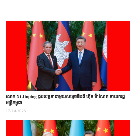
លោក Xi Jinping ជួបសន្ទនាជាមួយសម្តេចធិបតី ហ៊ុន ម៉ាណែត នាយករដ្ឋ
មន្ត្រីកម្ពុជា
17-Jul-2026