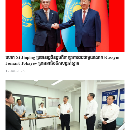
លោក Xi Jinping ប្រធានរដ្ឋចិន​ជួបពិភាក្សា​ការងារជាមួយ​លោក Kassym-
Jomart ​Tokayev ​ប្រធានាធិបតី​កាហ្សាក់ស្ថាន​
17-Jul-2026