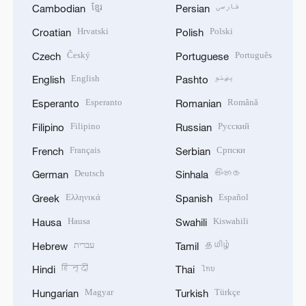
ខ្មែរ
فارسی
Cambodian
Persian
Hrvatski
Polski
Croatian
Polish
Český
Português
Czech
Portuguese
English
پښتو
English
Pashto
Esperanto
Română
Esperanto
Romanian
Filipino
Русский
Filipino
Russian
Français
Српски
French
Serbian
Deutsch
සිංහල
German
Sinhala
Ελληνικά
Español
Greek
Spanish
Hausa
Kiswahili
Hausa
Swahili
עברית
தமிழ்
Hebrew
Tamil
हिन्दी
ไทย
Hindi
Thai
Magyar
Türkçe
Hungarian
Turkish