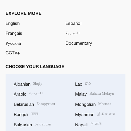
EXPLORE MORE
English
Español
Français
العربية
Русский
Documentary
CCTV+
CHOOSE YOUR LANGUAGE
Shqip
ລາວ
Albanian
Lao
العربية
Bahasa Melayu
Arabic
Malay
Беларуская
Монгол
Belarusian
Mongolian
বাংলা
မြန်မာဘာသာ
Bengali
Myanmar
Български
नेपाली
Bulgarian
Nepali