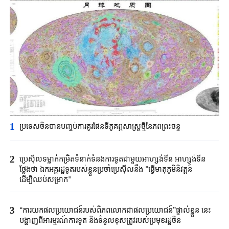
1
ប្រទេសចិនបាន​បញ្ចប់ការគូរផែនទី​ភូគព្ភសាស្ត្រ​ថ្មីនៃភពព្រះចន្ទ​​
2
ប្រេស៊ីល​ទម្លាក់កម្រិត​ទំនាក់ទំនង​ការទូត​ជាមួយអាហ្សង់ទីន ​អាហ្សង់ទីន
ថ្លែងថា ​ឯកអគ្គរដ្ឋទូត​របស់ខ្លួន​ប្រចាំប្រេស៊ីលនឹង​ "​ធ្វើមាតុភូមិនិវត្តន៍​
ដើម្បីឈប់​សម្រាក"​
3
“ការយកផលប្រយោជន៍របស់ពិភពលោកជាផលប្រយោជន៍”ផ្ទាល់ខ្លួន នេះ
បង្ហាញពីអារម្មរណ៍ការទូត និងទំនួលខុសត្រូវរបស់ប្រមុខរដ្ឋចិន