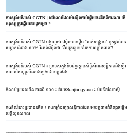
ការស្ទង់មតិរបស់​ CGTN | នៅពេលដែលម៉ាស៊ីនចាប់ផ្តើមចេះគិតពិចារណា​​ តើ
មនុស្សត្រូវឆ្លើយ​តបដូច​ម្តេច ?
ការស្ទង់មតិរបស់​ CGTN បង្ហាញ​ថា​ ជប៉ុនចាប់ផ្តើម "លក់សង្គ្រាម" ​អ្នកផ្តល់​បទ​
សម្ភាសន៍​ជាង ៨០% រិះគន់ជប៉ុនថា​ "​វិលត្រឡប់ទៅរកការឈ្លានពាន"!
ការស្ទង់មតិរបស់ CGTN ៖ ប្រទេសក្នុងតំបន់គួរក្តាប់​សិទ្ធិ​គាំពារសន្តិភាព​និងស្ថិរ
ភាពនៅសមុទ្រចិនខាងត្បូងដោយខ្លួនឯង
កំណប់ប្រទេសចិន ភាគទី ១០១ ៖ តំបន់Sanjiangyuan ៖ ប៉មទឹកនៃអាស៊ី
កងទ័ពរំដោះ​ប្រជាជនចិន​ ៖ កងកម្លាំង​រក្សា​សន្តិភាពដែលអនុវត្ត​​តាម​គំនិតផ្តួចផ្តើម
សន្តិសុខ​សកល​