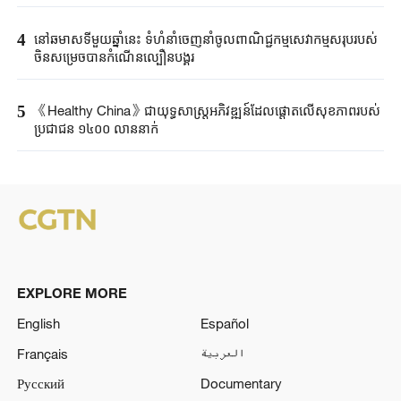
4
នៅឆមាសទីមួយឆ្នាំនេះ ទំហំនាំចេញនាំចូលពាណិជ្ជកម្មសេវាកម្មសរុបរបស់
ចិនសម្រេចបានកំណើនល្បឿនបង្គួរ
5
《Healthy China》​ជា​យុទ្ធសាស្ត្រ​អភិវឌ្ឍន៍​ដែលផ្តោត​លើ​សុខភាព​របស់​
ប្រជាជន ​១៤០០ ​លាន​នាក់​​
EXPLORE MORE
English
Español
Français
العربية
Русский
Documentary