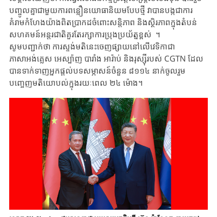
បញ្ចូលគ្នាជាមួយ​ការ​ពន្លឿន​យោធានិយមបែប​ថ្មី​ វា​បានបង្ក​ជាការ
គំរាមកំហែងយ៉ាង​ពិតប្រាកដចំពោះសន្តិភាព និងស្ថិរភាពក្នុងតំបន់
សហគមន៍អន្តរជាតិគួរតែ​រក្សាការប្រុងប្រយ័ត្នខ្ពស់ ​ ។
សូម​បញ្ជាក់​ថា​ ការស្ទង់មតិនេះចេញផ្សាយនៅលើវេទិកាជា​
ភាសាអង់គ្លេស អេស្ប៉ាញ បារាំង អារ៉ាប់ និងរុស្ស៊ីរបស់ CGTN ដែល​
បាន​ទាក់ទាញអ្នកផ្តល់​បទ​សម្ភាសន៍​ចំនួន ៨១១៤ នាក់ចូលរួម
បញ្ចេញ​មតិ​យោបល់​ក្នុងរយៈពេល ២៤ ម៉ោង។