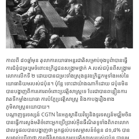
កាលពី ៨០ឆ្នាំមុន តុលាការយោធាអន្តរជាតិសម្រាប់ចុងបូព៌ាបានធ្វើ
ការជំនុំ​ជម្រះ​រួម​ចំពោះ​ឧក្រិដ្ឋជនសង្គ្រាមថ្នាក់ A របស់ជប៉ុនពីសង្គ្រាម
លោកលើកទី ២ ដោយបានជម្រះ​​ទាំង​ស្រុង​នូវ​​ឧក្រិដ្ឋកម្មទាំងអស់​នៃ
យោធានិយមរបស់ជប៉ុន។ ប៉ុន្តែ​ ទោះជាយ៉ាងណាក៏ដោយ ជប៉ុនមិន​
បាន​បង្ហាញពី​ការគោរពចំពោះប្រវត្តិសាស្ត្រទេ​ បែរជា​​បានពន្លឿន​ការ​
វាតទី​កម្លាំង​យោធា​ ការបំភ្លែ​ប្រវត្តិសាស្ត្រ និងកាបង្ក​រឿង​ខាង​
ភូមិសាស្ត្រនយោបាយ។
បណ្តាញ​ទូរទស្សន៍​ CGTN នៃ​អគ្គ​ស្ថានីយ​វិទ្យុនិង​ទូរទស្សន័​មជ្ឈិម​ចិន​
បាន​ធ្វើ​ការស្ទង់មតិចំពោះ​អ្នកប្រើប្រាស់អ៊ីនធឺណិតទូទាំងពិភពលោក
ជា​លទ្ធផល​បាន​បង្ហាញថា អ្នក​ផ្តល់​បទ​សម្ភាសន៍​ចំនួន​ ៨១,៨% បាន​
សម្គាល់​ឃើញ​ថា​ ការធ្វើ​វិសោធនកម្មប្រវត្តិសាស្ត្រ​​របស់ជប៉ុន បាន​រួម​