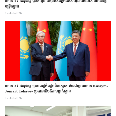
លោក Xi Jinping ជួបសន្ទនាជាមួយសម្តេចធិបតី ហ៊ុន ម៉ាណែត នាយករដ្ឋ
មន្ត្រីកម្ពុជា
17-Jul-2026
លោក Xi Jinping ប្រធានរដ្ឋចិន​ជួបពិភាក្សា​ការងារជាមួយ​លោក Kassym-
Jomart ​Tokayev ​ប្រធានាធិបតី​កាហ្សាក់ស្ថាន​
17-Jul-2026