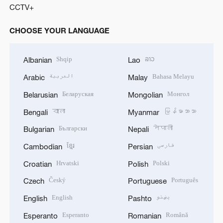
CCTV+
CHOOSE YOUR LANGUAGE
Shqip
ລາວ
Albanian
Lao
العربية
Bahasa Melayu
Arabic
Malay
Беларуская
Монгол
Belarusian
Mongolian
বাংলা
မြန်မာဘာသာ
Bengali
Myanmar
Български
नेपाली
Bulgarian
Nepali
ខ្មែរ
فارسی
Cambodian
Persian
Hrvatski
Polski
Croatian
Polish
Český
Português
Czech
Portuguese
English
پښتو
English
Pashto
Esperanto
Română
Esperanto
Romanian