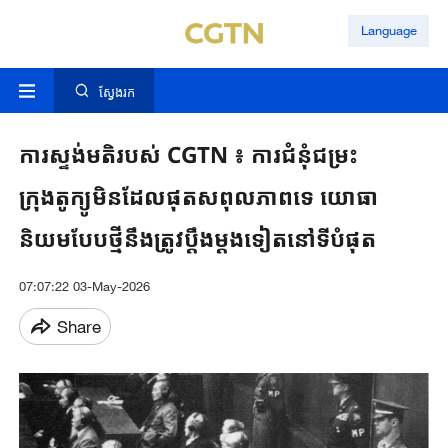
Language
ស្វែងរក
ការស្ទង់មតិរបស់​ CGTN ៖ ការជំនុំ​ជម្រះ​
ក្រុងតូក្យូមិនដែលផុតសពុលភាព​ទេ ​យោធា
និយមបែប​ថ្មី​នឹងត្រូវប្តឹង​ម្តងទៀត​នៅទីបំផុត
07:07:22 03-May-2026
Share