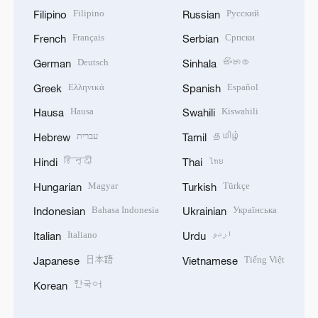
Filipino
Русский
Filipino
Russian
Français
Српски
French
Serbian
Deutsch
සිංහල
German
Sinhala
Ελληνικά
Español
Greek
Spanish
Hausa
Kiswahili
Hausa
Swahili
עברית
தமிழ்
Hebrew
Tamil
हिन्दी
ไทย
Hindi
Thai
Magyar
Türkçe
Hungarian
Turkish
Bahasa Indonesia
Українська
Indonesian
Ukrainian
Italiano
اردو
Italian
Urdu
日本語
Tiếng Việt
Japanese
Vietnamese
한국어
Korean