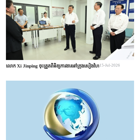
15-Jul-2026
លោក Xi Jinping ចុះត្រួតពិនិត្យការងារនៅក្រុងសៀងហៃ