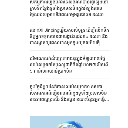
សកម្មភាពវប្បធម៌និងទេសចរណ៍បានធ្វើឡើងនៅ
គ្រប់ទីកន្លែងទូទាំងប្រទេសចិនក្នុងអំឡុងពេល
ថ្ងៃឈប់សម្រាកទិវាពលកម្មអន្តរជាត១ ឧសភា
លោកXi Jinpingឆ្លើយតបសំបុត្រ ដើម្បីលើកទឹក
ចិត្តអ្នកទទួលបានពានរង្វាន់យុវជន៤ ឧសភា និង
ពានរង្វាន់យុវជនឈានមុខក្នុងយុគសម័យថ្មី
បរិមាណលក់​សំបុត្រ​ភាព​យន្ត​ក្នុងអំឡុងពេលថ្ងៃ​
ឈប់​សម្រាក​នៃ​បុណ្យ​ជាតិ​ចិន​ឆ្នាំ​២០២៥​លើសពី
១ ពាន់លានយាន់​ប្រាក់​ចិន​
ក្នុងថ្ងៃទីមួយនៃឱកាសឈប់សម្រាក១ ឧសភា
សភាពការណ៍ធ្វើចរាចរណ៍ក្នុងទូទាំងប្រទេសចិន
មានភាពល្អប្រសើរ និងរលូន ខណៈចំនួនអ្នកធ្វើ
ដំណើរលើសពី ៣៤០លាននាក់