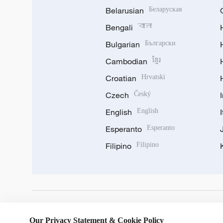
Belarusian
Беларуская
Bengali
বাংলা
Bulgarian
Български
Cambodian
ខ្មែរ
Croatian
Hrvatski
Czech
Český
English
English
Esperanto
Esperanto
Filipino
Filipino
DOWNLOAD OUR APP
Our Privacy Statement & Cookie Policy