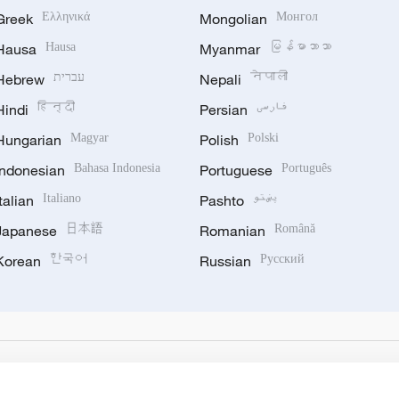
Greek
Ελληνικά
Mongolian
Монгол
Hausa
Hausa
Myanmar
မြန်မာဘာသာ
Hebrew
עברית
Nepali
नेपाली
Hindi
हिन्दी
Persian
فارسی
Hungarian
Magyar
Polish
Polski
Indonesian
Bahasa Indonesia
Portuguese
Português
Italian
Italiano
Pashto
پښتو
Japanese
日本語
Romanian
Română
Korean
한국어
Russian
Русский