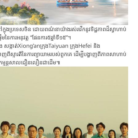
​នៅក្នុងប្រទេសចិន ដោយ​ពណ៌នាយ៉ាងរស់រវើកនូវទិដ្ឋភាព​ដ៏ស្វាហាប់​
ប់​ផ្តើម​នៃការអនុវត្ត “ផែនការ៥ឆ្នាំទី១៥”។
ំង ​សង្កាត់Xiong’an​ក្រុងTaiyuan ​ក្រុង​Hefei ​និង​
ពីស្មារតី​នៃ​ការ​ព្យាយាម​របស់ពួកគេ ​ដើម្បី​បង្ហាញ​ពី​ភាពសាហាប់​
្ម​កម្មន្តសាល​ជឿនលឿន​​ជា​ដើម​៕