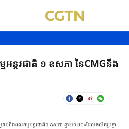
កម្មអន្តរជាតិ ១ ឧសភា នៃCMGនឹង
ម្រាប់ទិវាពលកម្មអន្តរជាតិ​១ ឧសភា ​ឆ្នាំ​២០២៦​»​ដែល​ផលិត​រួមគ្នា​