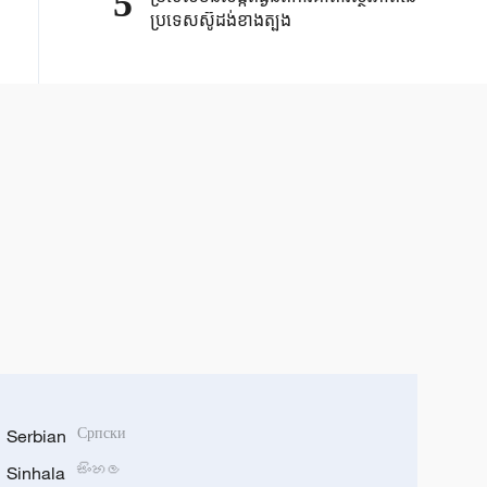
5
ប្រទេសស៊ូដង់ខាងត្បូង
Serbian
Српски
Sinhala
සිංහල