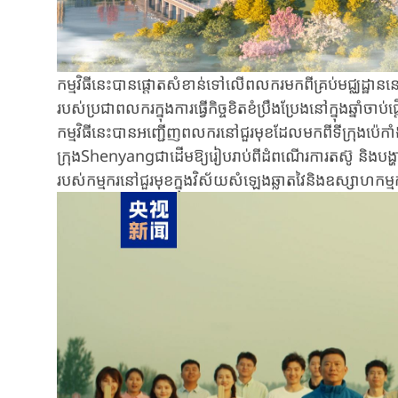
កម្មវិធី​នេះ​បាន​ផ្តោតសំខាន់ទៅលើ​ពលករ​មកពីគ្រប់មជ្ឈដ្ឋាន
របស់​ប្រជាពលករ​ក្នុង​ការ​ធ្វើ​កិច្ច​ខិតខំប្រឹងប្រែង​នៅ​ក្នុងឆ្នាំចា
កម្មវិធីនេះ​បាន​អញ្ជើញពលករ​នៅ​ជួរមុខ​ដែល​មកពី​​ទីក្រុងប៉េកា
ក្រុងShenyangជាដើម​ឱ្យ​រៀបរាប់​ពីដំពណើរការ​តស៊ូ​ និងបង្ហាញ​
របស់កម្មករ​នៅ​ជួរមុខ​ក្នុង​​វិស័យ​សំឡេងឆ្លាតវៃ​និងឧស្សាហកម