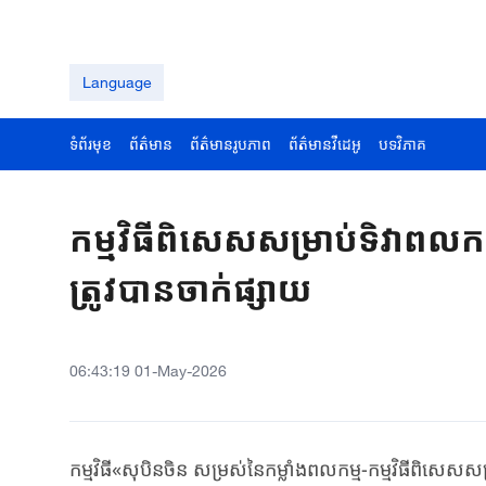
Language
ទំព័រមុខ
ព័ត៌មាន
ព័ត៌មានរូបភាព
ព័ត៌មានវីដេអូ
បទវិភាគ
កម្មវិធីពិសេសសម្រាប់ទិវាពល
ត្រូវបានចាក់ផ្សាយ
06:43:19 01-May-2026
​កម្មវិធី«សុបិនចិន សម្រស់​នៃ​កម្លាំង​ពលកម្ម​-កម្មវិធីពិសេសស