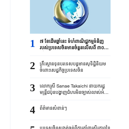
1
៧ ខែដើមឆ្នាំនេះ ទំហំពាណិជ្ជកម្មទំនិញ
របស់ប្រទេសចិនមានចំនួនលើសពី ៣០
ទ្រីលានយាន់ប្រាក់ចិន
2
គ្រឹះស្ថាន​ទុនបរទេស​បន្តមាន​សុទិដ្ឋិនិយម​
ចំពោះសេដ្ឋកិច្ច​ប្រទេសចិន​​
3
លោកស្រី Sanae ​Takaichi ​នាយករដ្ឋ
មន្ត្រី​ជប៉ុន​បង្ហាញជំហរមិន​ច្បាស់​លាស់​អំពី ​
“គោលការណ៍បី​គ្មាននុយក្លេអ៊ែរ​”​
4
ព័ត៌មានសំខាន់ៗ
ប្រទេសចិនសង្កត់ធ្ងន់ពីការគាំពារស្ថិរភាពនៃ