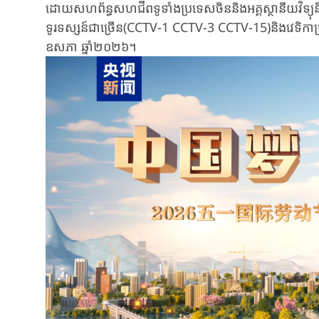
ដោយ​សហព័ន្ធសហជីព​ទូទាំង​ប្រទេស​ចិន​និង​អគ្គស្ថានីយ​វិទ្យុនិង​ទ
ទូរទស្សន៍ជា​ច្រើន(CCTV-1 CCTV-3 CCTV-15)​និង​វេទិកា​ប្រ
ឧសភា ឆ្នាំ២០២៦។