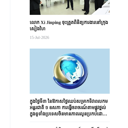
លោក Xi Jinping ចុះត្រួតពិនិត្យការងារនៅក្រុង
សៀងហៃ
15-Jul-2026
ក្នុងថ្ងៃទី៣ នៃឱកាសថ្ងៃឈប់សម្រាកទិវាពលកម
អន្តរជាតិ ១ ឧសភា ការធ្វើចរាចរណ៍តាមផ្លូវថ្នល់
ក្នុងទូទាំងប្រទេសចិនមានភាពរលូនប្រកបដោយ
សណ្តាប់ធ្នាប់