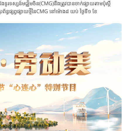
ូរទស្សន៍​មជ្ឈិម​ចិន​(CMG)​នឹង​ត្រូវ​បាន​ចាក់ផ្សាយ​តាម​​ប៉ុស្តិ៍
ព័ន្ធផ្សព្វផ្សាយថ្មីនៃ​CMG នៅម៉ោង៨ យប់ ថ្ងៃទី១ ខែ