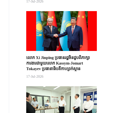
17-Jul-2026
លោក Xi Jinping ប្រធានរដ្ឋចិន​ជួបពិភាក្សា​
ការងារជាមួយ​លោក Kassym-Jomart ​
Tokayev ​ប្រធានាធិបតី​កាហ្សាក់ស្ថាន​
17-Jul-2026