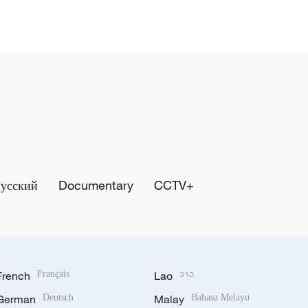
Русский
Documentary
CCTV+
French
Français
Lao
ລາວ
German
Deutsch
Malay
Bahasa Melayu