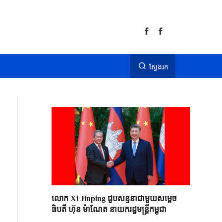
ស្វែងរក
លោក Xi Jinping ជួបសន្ទនាជាមួយសម្តេច
ធិបតី ហ៊ុន ម៉ាណែត នាយករដ្ឋមន្ត្រីកម្ពុជា