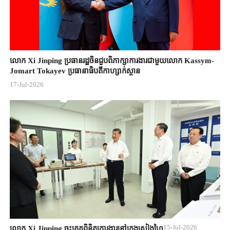
លោក Xi Jinping ប្រធានរដ្ឋចិន​ជួបពិភាក្សា​ការងារជាមួយ​លោក Kassym-
Jomart ​Tokayev ​ប្រធានាធិបតី​កាហ្សាក់ស្ថាន​
17-Jul-2026
15-Jul-2026
លោក Xi Jinping ចុះត្រួតពិនិត្យការងារនៅក្រុងសៀងហៃ