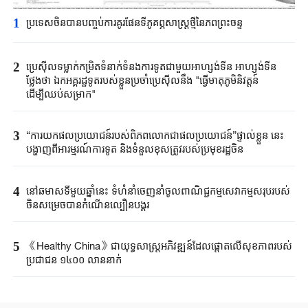
1
ប្រទេសចិនបាន​បញ្ចប់ការគូរផែនទី​ភូគព្ភសាស្ត្រ​ថ្មីនៃភពព្រះចន្ទ​​
2
ប្រេស៊ីល​ទម្លាក់កម្រិត​ទំនាក់ទំនង​ការទូត​ជាមួយអាហ្សង់ទីន ​អាហ្សង់ទីន
ថ្លែងថា ​ឯកអគ្គរដ្ឋទូត​របស់ខ្លួន​ប្រចាំប្រេស៊ីលនឹង​ "​ធ្វើមាតុភូមិនិវត្តន៍​
ដើម្បីឈប់​សម្រាក"​
3
“ការយកផលប្រយោជន៍របស់ពិភពលោកជាផលប្រយោជន៍”ផ្ទាល់ខ្លួន នេះ
បង្ហាញពីអារម្មរណ៍ការទូត និងទំនួលខុសត្រូវរបស់ប្រមុខរដ្ឋចិន
4
នៅឆមាសទីមួយឆ្នាំនេះ ទំហំនាំចេញនាំចូលពាណិជ្ជកម្មសេវាកម្មសរុបរបស់
ចិនសម្រេចបានកំណើនល្បឿនបង្គួរ
5
《Healthy China》​ជា​យុទ្ធសាស្ត្រ​អភិវឌ្ឍន៍​ដែលផ្តោត​លើ​សុខភាព​របស់​
ប្រជាជន ​១៤០០ ​លាន​នាក់​​