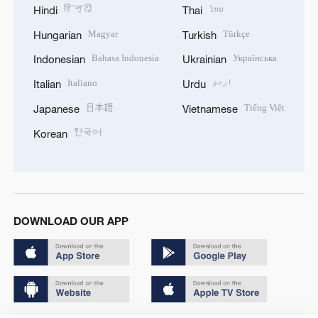
हिन्दी
ไทย
Hindi
Thai
Magyar
Türkçe
Hungarian
Turkish
Bahasa Indonesia
Українська
Indonesian
Ukrainian
Italiano
اردو
Italian
Urdu
日本語
Tiếng Việt
Japanese
Vietnamese
한국어
Korean
DOWNLOAD OUR APP