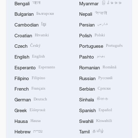
বাংলা
မြန်မာဘာသာ
Bengali
Myanmar
Български
नेपाली
Bulgarian
Nepali
ខ្មែរ
فارسی
Cambodian
Persian
Hrvatski
Polski
Croatian
Polish
Český
Português
Czech
Portuguese
English
پښتو
English
Pashto
Esperanto
Română
Esperanto
Romanian
Filipino
Русский
Filipino
Russian
Français
Српски
French
Serbian
Deutsch
සිංහල
German
Sinhala
Ελληνικά
Español
Greek
Spanish
Hausa
Kiswahili
Hausa
Swahili
עברית
தமிழ்
Hebrew
Tamil