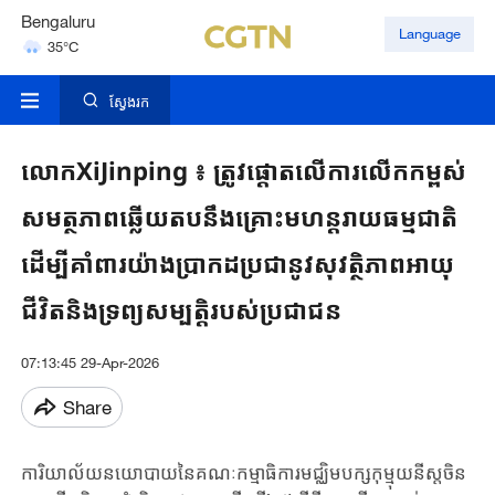
Bengaluru
Language
35°C
Hyderabad
42°C
ស្វែងរក
លោកXiJinping ៖ ត្រូវផ្តោតលើការលើកកម្ពស់
សមត្ថភាពឆ្លើយតបនឹងគ្រោះមហន្តរាយធម្មជាតិ
ដើម្បីគាំពារយ៉ាងប្រាកដប្រជានូវសុវត្ថិភាពអាយុ
ជីវិតនិងទ្រព្យសម្បត្តិរបស់ប្រជាជន
07:13:45 29-Apr-2026
Share
ការិយាល័យនយោបាយនៃគណៈកម្មាធិការមជ្ឈិម​បក្សកុម្មុយនីស្តចិន​