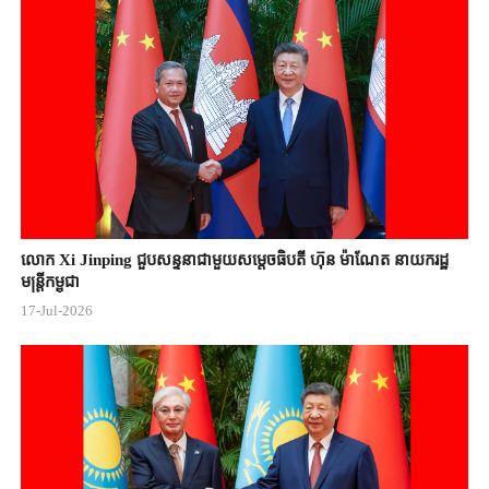
លោក Xi Jinping ជួបសន្ទនាជាមួយសម្តេចធិបតី ហ៊ុន ម៉ាណែត នាយករដ្ឋ
មន្ត្រីកម្ពុជា
17-Jul-2026