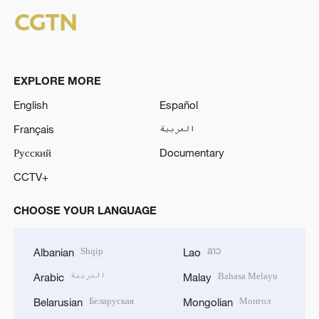
EXPLORE MORE
English
Español
Français
العربية
Русский
Documentary
CCTV+
CHOOSE YOUR LANGUAGE
Shqip
ລາວ
Albanian
Lao
العربية
Bahasa Melayu
Arabic
Malay
Беларуская
Монгол
Belarusian
Mongolian