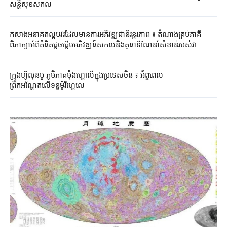
សន្តិសុខ​សកល​
កសាងអនាគតល្អបវរដែលមានការអភិវឌ្ឍជានិរន្តរភាព ៖ តំណាងគ្រប់ភាគី
ពិភាក្សាអំពីគំនិតផ្តួចផ្តើមអភិវឌ្ឍន៍សកលនិងតួនាទីណែនាំសំខាន់របស់វា
ក្រុងហ៊ូលុនបួ ភូមិភាគម៉ុងហ្គោលីក្នុងប្រទេសចិន ៖ អ័ព្ទពេល
ព្រឹកអណ្តែតលើទន្លម៉ូរីហ្គេលេ