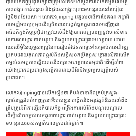
បានបើកកិច្ច​ប្រជុំ​សិក្សា​ជា​ក្រុម​លើកទី២៥​ស្តីពី​ការ​លើក​កម្ពស់​សមត្ថ
ភាពបង្ការ កាត់បន្ថយ និង​ជួយ​សង្គ្រោះ​គ្រោះ​មហន្តរាយ​នៅរសៀល
ថ្ងៃទី២៨​ខែមេសា ។​ លោក​XiJinping អគ្គលេខាធិការ​នៃគណៈ​កម្មា​ធិ
ការ​មជ្ឈិម​បក្សកុម្មុយនីស្តចិនបានសង្កត់ធ្ងន់ក្នុងពេលអញ្ជើញ​​ជា​
អធិបតី​ក្នុង​កិច្ច​ប្រជុំ​ថា ត្រូវ​យល់​ដឹង​ឱ្យ​បាន​ពេញ​លេញ​នូវ​សារសំខាន់
នៃការងារបង្ការ កាត់បន្ថយ និង​ជួយ​សង្គ្រោះ​គ្រោះ​មហន្តរាយ ដោយ​
ឈរ​លើ​មុំ​នៃ​​យុទ្ធសាស្ត្រ​នៃការរៀបចំ​ផែន​ការ​ទូទៅ​សម្រា​ប់​​ការ​អភិ​វឌ្ឍ​
ប្រ​កប​ដោយ​គុណភាពខ្ពស់​និងសន្តិសុខកម្រិតខ្ពស់ ​ផ្តោតលើការលើក​
កម្ពស់​សម​ត្ថ​ភាព​ឆ្លើយ​តប​នឹង​គ្រោះ​មហន្ត​រាយ​ធម្ម​ជាតិ​ ដើម្បី​គាំ​ពា
រយ៉ាង​ប្រាកដ​ប្រជា​នូវ​សុវត្ថិ​ភាព​អា​យុ​ជីវិត​និង​ទ្រព្យ​សម្បត្តិ​របស់​
ប្រជាជន​។
លោកXiJinpingបានលើកឡើង​ថា តំបន់នានា​​និងគ្រប់ក្រសួង-
ស្ថាប័ន​ត្រូវតែ​បំពេញតួនាទី​របស់​ខ្លួន បង្កើតនិងអនុវត្តគំនិត​យល់​ដឹង​
ត្រឹមត្រូវអំពី​ការ​ធ្វើ​អភិបាលកិច្ច ពង្រឹងការអប់រំ​និង​បណ្តុះ​បណ្តាល
ដើម្បី​លើក​កម្ពស់​សមត្ថភាពបង្ការ កាត់បន្ថយ និងជួយ​សង្គ្រោះ​គ្រោះ​
មហន្ត​រាយ​របស់កម្មាភិបាលគ្រប់ជាន់​ថ្នាក់៕