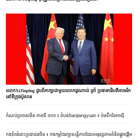
លោកXiJinping ជួបពិភាក្សាជាមួយលោកដូណាល់ ត្រាំ ប្រធានាធិបតីអាមេរិក
នៅទីក្រុងប៊ូសាន
កំណប់ប្រទេសចិន ភាគទី ១០១ ៖ តំបន់Sanjiangyuan ៖ ប៉មទឹកនៃអាស៊ី
កងទ័ពរំដោះ​ប្រជាជនចិន​ ៖ កងកម្លាំង​រក្សា​សន្តិភាពដែលអនុវត្ត​​តាម​គំនិតផ្តួចផ្តើម