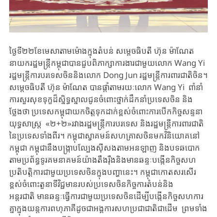
​ថ្ងៃ​ទី​២២ខែ​មេសា​តាមម៉ោង​ក្នុង​តំបន់​ សម្តេចធិបតី ហ៊ុន ម៉ាណែត
នាយករដ្ឋមន្រ្តីកម្ពុជាបានជួប​ពិភាក្សា​ការងារ​ជាមួយលោក​ Wang Yi ​
រដ្ឋមន្រ្តី​ការបរទេស​ចិន​និងលោក​ Dong Jun រដ្ឋមន្រ្តី​ការពារជាតិ​ចិន​។
សម្តេចធិបតី ហ៊ុន ម៉ាណែត បានផ្តាំ​តាមរយៈលោក​ Wang Yi ពាំនាំ
ការ​សួរសុខទុក្ខ​ដ៏ស្និទ្ធ​ស្នាលជូនចំពោះ​ថ្នាក់ដឹកនាំ​ប្រទេស​ចិន​ និង​
ថ្លែងថា​ ប្រទេស​កម្ពុជា​យក​ចិត្តទុកដាក់​ខ្ពស់ចំពោះការបើក​កិច្ច​សន្ទនា​
យុទ្ធសាស្រ្ត​ «២+២»រវាងរដ្ឋមន្រ្តីការបរទេស និងរដ្ឋមន្រ្តីការពារជាតិ
នៃប្រទេស​ទាំង​ពីរ។ ​កម្ពុជា​ស្វាគមន៍​សហគ្រាស​ចិន​មក​វិនិយោគ​នៅ​
កម្ពុជា​ កម្ពុជានឹង​បង្ក្រាបល្បែងស៊ីសងតាមអនឡាញ និងបទឆបោក
តាមប្រព័ន្ធទូរគមនាគមន៍យ៉ាង​តឹងរ៉ឹងនិង​មាន​ឆន្ទៈបង្កើន​កិច្ច​សហ
ប្រតិបត្តិការ​ជាមួយ​ប្រទេស​ចិនក្នុង​បញ្ហា​នេះ​។ ​កម្ពុជា​កោត​សរសើរ​
ខ្ពស់​ចំពោះ​តួនាទី​វិជ្ជមាន​របស់​ប្រទេស​ចិនកិច្ច​ការ​តំបន់​និង​
អន្តរជាតិ មាន​ឆន្ទៈធ្វើការជាមួយ​ប្រទេស​ចិនដើម្បី​បង្កើនកិច្ចសហការ
គ្នា​ក្នុងយន្តការ​ពហុភាគី​ដូចជា​អង្គការ​សហប្រជាជាតិ​ជាដើម​ ព្រមទាំង