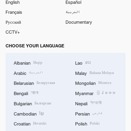
English
Español
Français
العربية
Русский
Documentary
CCTV+
CHOOSE YOUR LANGUAGE
Shqip
ລາວ
Albanian
Lao
العربية
Bahasa Melayu
Arabic
Malay
Беларуская
Монгол
Belarusian
Mongolian
বাংলা
မြန်မာဘာသာ
Bengali
Myanmar
Български
नेपाली
Bulgarian
Nepali
ខ្មែរ
فارسی
Cambodian
Persian
Hrvatski
Polski
Croatian
Polish