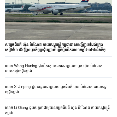
សម្តេចធិបតី ហ៊ុន ម៉ាណែត នាយករដ្ឋមន្ត្រី​កម្ពុជាបាន​អញ្ជើញទៅដល់​ក្រុង
សៀងហៃ​ ដើម្បីចូលរួម​កិច្ចប្រជុំ​បញ្ញាសិប្បនិមិ្មត​ពិភពលោក​ឆ្នាំ២០២៦និង​​កិច្ចប្រជុំ​
កម្រិតខ្ពស់​ស្តីពី​អភិបាលកិច្ច​បញ្ញាសិប្បនិមិ្មត​សកល​
លោក Wang Huning ជួបពិភាក្សាការងារជាមួយសម្ដេច ហ៊ុន ម៉ាណែត
នាយករដ្ឋមន្ត្រីកម្ពុជា
លោក Xi Jinping ជួបសន្ទនាជាមួយសម្តេចធិបតី ហ៊ុន ម៉ាណែត នាយករដ្ឋ
មន្ត្រីកម្ពុជា
លោក Li Qiang ជួបសន្ទនាជាមួយសម្តេចធិបតី ហ៊ុន ម៉ាណែត នាយករដ្ឋមន្ត្រី
កម្ពុជា