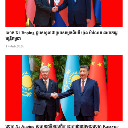
លោក Xi Jinping ជួបសន្ទនាជាមួយសម្តេចធិបតី ហ៊ុន ម៉ាណែត នាយករដ្ឋ
មន្ត្រីកម្ពុជា
17-Jul-2026
លោក Xi Jinping ប្រធានរដ្ឋចិន​ជួបពិភាក្សា​ការងារជាមួយ​លោក Kassym-