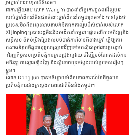
រួម​គ្នា​គាំពារ​ពហុភាគី​និយម​។
ជាការឆ្លើយតប លោក Wang Yi បានពាំនាំនូវការ​ជូន​ពរ​ដ៏​ល្អ​បរវ
របស់ថ្នាក់ដឹកនាំចិនជូន​ចំពោះ​ថ្នាក់​ដឹក​នាំ​កម្ពុជា​ព្រម​ទាំង បាន​ថ្លែងថា​
ប្រទេស​ចិន​នឹង​អនុលោម​តាម​គំនិត​ឯកភាព​រួម​ដ៏​សំខាន់​របស់​លោក​
Xi Jinping ប្រធាន​រដ្ឋចិន​និង​មេដឹកនាំ​កម្ពុជា​ ផ្តោតលើការអភិវឌ្ឍនិង​
សន្តិសុខ​ ខិត​ខំ​ប្រឹងប្រែង​លុបបំបាត់​ការ​រំខានពីខាងក្រៅ​ ធ្វើ​ឱ្យ​ការ​
កសាង​​ទំនុក​ចិត្តជាយុទ្ធសាស្រ្តទៅវិញ​ទៅមក​ស៊ី​ជម្រៅ​ជាបន្ត​បន្ទាប់ ​
ជំរុញ​កិច្ច​សហប្រតិបត្តិការ​គ្រប់ជ្រុង​ជ្រោយ​ ដើម្បីរួមចំណែកដល់ការ
អភិវឌ្ឍ ការស្តារឡើង​វិញ និងស្ថិរភាពយូរអង្វែងរបស់ប្រទេសរៀងៗ
ខ្លួន។
លោក​ Dong Jun បានអធិប្បាយ​អំពីសភាពការណ៍នៃកិច្ចសហ
ប្រតិបត្តិការរវាងក្រសួងការពារជាតិចិននិងកម្ពុជា។