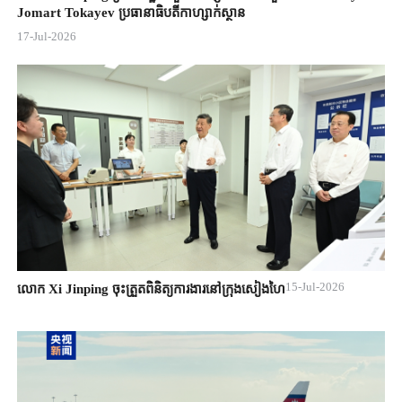
Jomart ​Tokayev ​ប្រធានាធិបតី​កាហ្សាក់ស្ថាន​
17-Jul-2026
15-Jul-2026
លោក Xi Jinping ចុះត្រួតពិនិត្យការងារនៅក្រុងសៀងហៃ