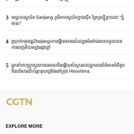
3
មណ្ឌលស្វយ័ត Sanjiang ភូមិភាគស្វយ័តក្វាងស៊ី៖ ព្រៃឫស្ស៊ីក្លាយជា “ភ្នំ
មាស”
4
ស្រុកAnjiខេត្តZhejiang៖ការធ្វើទេសចរណ៍វប្បធម៌នៅជនបទទទួលបាន
ការពេញនិយមក្នុងរដូវក្តៅ
5
អ្នកនាំពាក្យ​ក្រសួងការបរទេស​ចិនឆ្លើយសំណួរ​របស់​អ្នកសារព័ត៌មាន​អំពីខួប​
ទី៨១នៃ​ករណី​បំផ្ទុះនុយក្លេអ៊ែរ​នៅក្រុង ​Hiroshima ​
EXPLORE MORE