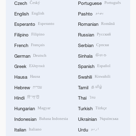
Český
Português
Czech
Portuguese
English
پښتو
English
Pashto
Esperanto
Română
Esperanto
Romanian
Filipino
Русский
Filipino
Russian
Français
Српски
French
Serbian
Deutsch
සිංහල
German
Sinhala
Ελληνικά
Español
Greek
Spanish
Hausa
Kiswahili
Hausa
Swahili
עברית
தமிழ்
Hebrew
Tamil
हिन्दी
ไทย
Hindi
Thai
Magyar
Türkçe
Hungarian
Turkish
Bahasa Indonesia
Українська
Indonesian
Ukrainian
Italiano
اردو
Italian
Urdu