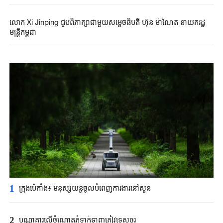
លោក Xi Jinping ជួបពិភាក្សាជាមួយសម្តេចធិបតី ហ៊ុន ម៉ាណែត នាយករដ្ឋ
មន្ត្រីកម្ពុជា
1
ក្រុងប៉េកាំង​៖ មនុស្សយន្ត​ចូលបំពេញ​ការងារនៅសួន​​
2
បណ្ណាគារលើចំណោតភ្នំទាក់ទាញភ្ញៀវទេសចរ