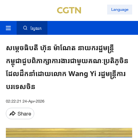
Language
ស្វែងរក
សម្តេចធិបតី ហ៊ុន ម៉ាណែត នាយករដ្ឋមន្រ្តី
កម្ពុជាជួប​ពិភាក្សា​ការងារ​ជាមួយ​គណៈប្រតិភូ​ចិន
ដែល​ដឹក​នាំ​ដោយ​លោក​ Wang Yi រដ្ឋមន្រ្តី​ការ
បរទេស​​ចិន​
02:22:21 24-Apr-2026
Share