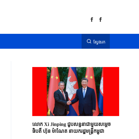
ស្វែងរក
លោក Xi Jinping ជួបសន្ទនាជាមួយសម្តេច
ធិបតី ហ៊ុន ម៉ាណែត នាយករដ្ឋមន្ត្រីកម្ពុជា