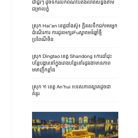
ជាជួរៗ ដូចទឹករលកពណ៌បៃតងលាតសន្ធឹងតាម
ជម្រាលភ្នំ
ស្រុក Hai’an ខេត្តជាំងស៊ូ៖ ក្លិនសទឹកជក់អមអ្នក
ដំណើរការ ការជូនអក្សរFuស្វាគមន៍ឆ្នាំថ្មី
ប្រពៃណីចិន
ស្រុក Dingtao ខេត្ត Shandong ៖ការដាំដុះ
បន្លែបង្ការនៅក្នុងរោងបន្លែនៅរដូវរងាមានភាព
មមាញឹកខ្លាំង
ស្រុក Yi ខេត្ត An’hui ៖ទេសភាពស្អាតដូចជា
គំនូរ