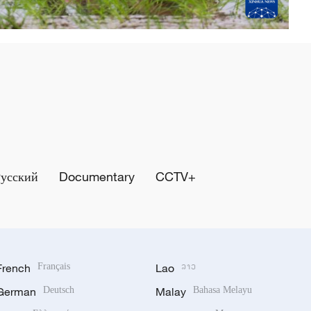
Русский
Documentary
CCTV+
French
Français
Lao
ລາວ
German
Deutsch
Malay
Bahasa Melayu