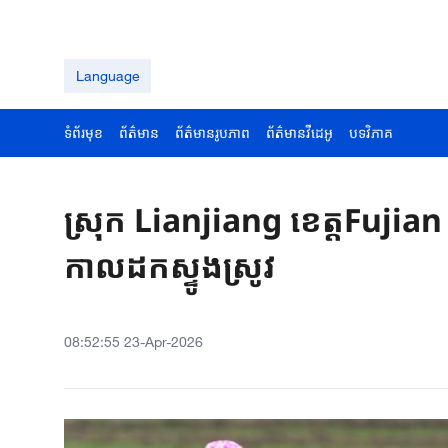
Language
ទំព័រមុខ
ព័ត៌មាន
ព័ត៌មានរូបភាព
ព័ត៌មានវីដេអូ
បទវិភាគ
ស្រុក ​Lianjiang ខេត្តFujian
កាលដក​ស្ទូង​ស្រូវ​
08:52:55 23-Apr-2026