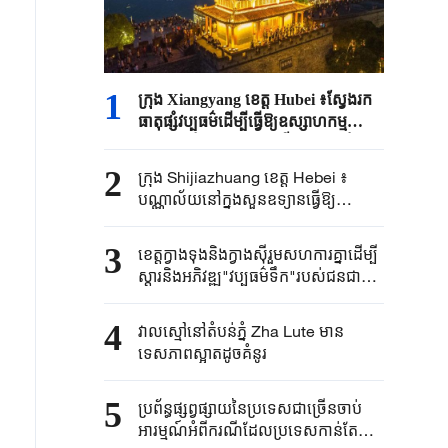
1
ក្រុង Xiangyang ខេត្ត Hubei ៖ស្វែងរក
ធាតុផ្សំវប្បធម៌ដើម្បីធ្វើឱ្យឧស្សាហកម្ម
ទេសចរណ៍មានភាពរស់រវើកកាន់តែខ្លាំង
2
ក្រុង Shijiazhuang ខេត្ត Hebei ៖
បណ្ណាល័យនៅក្នុងសួនឧទ្យានធ្វើឱ្យ
ប្រជាជនទទួលបានបទពិសោធអំណានថ្មី
3
ខេត្តក្វាងទុងនិងក្វាងស៊ីរួមសហការគ្នាដើម្បី
ស្តារនិងអភិវឌ្ឍ"វប្បធម៌ទឹក"របស់ជនជាតិ
Miao
4
វាលស្មៅនៅតំបន់ភ្នំ Zha Lute មាន
ទេសភាពស្អាតដូចគំនូរ
5
ប្រព័ន្ធផ្សព្វផ្សាយនៃប្រទេសជាច្រើនចាប់
អារម្មណ៍អំពីករណីដែលប្រទេសកាន់តែ