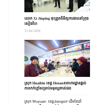
លោក Xi Jinping ចុះត្រួតពិនិត្យការងារនៅក្រុង
សៀងហៃ
15-Jul-2026
ស្រុក Huaibin ខេត្ត Henan៖អាហារដ្ឋានផ្តល់
ភាពកក់ក្តៅសម្រាប់មនុស្សចាស់ជរា
ស្រុក Wuyuan​ ខេត្តJiangxi៖ ដើមតែដាំ