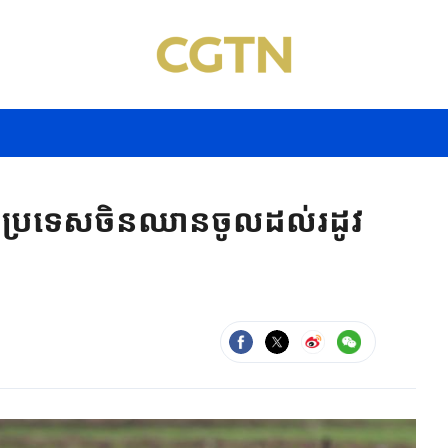
 ប្រទេស​ចិន​ឈាន​ចូលដល់​រដូវ