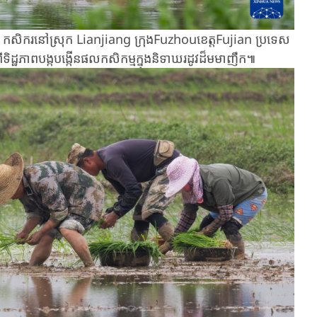
ិកម្ម ​កសិករនៅស្រុក ​Lianjiang ក្រុង​Fuzhouខេត្តFujian ប្រទេស​
ិដ្ឋភាព​បង្កបង្កើន​ផល​កសិកម្មក្នុង​និទាឃរដូវ​ដ៏​មមាញឹក៕