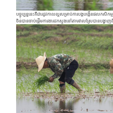
បច្ចុប្បន្ននេះគឺជា​រដូវកាល​ល្អសម្រាប់ការ​បង្កបង្កើន​ផល​កស
ចិនបានចាប់​ផ្តើម​ការងារ​ដក​ស្ទូងនៅតាមវាលស្រែ​បាន​បង្ហាញពីទ