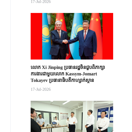
17-Jul-2026
លោក Xi Jinping ប្រធានរដ្ឋចិន​ជួបពិភាក្សា​
ការងារជាមួយ​លោក Kassym-Jomart ​
Tokayev ​ប្រធានាធិបតី​កាហ្សាក់ស្ថាន​
17-Jul-2026