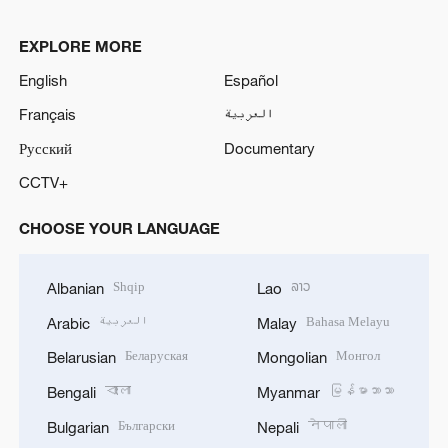
EXPLORE MORE
English
Español
Français
العربية
Русский
Documentary
CCTV+
CHOOSE YOUR LANGUAGE
Shqip
ລາວ
Albanian
Lao
العربية
Bahasa Melayu
Arabic
Malay
Беларуская
Монгол
Belarusian
Mongolian
বাংলা
မြန်မာဘာသာ
Bengali
Myanmar
Български
नेपाली
Bulgarian
Nepali