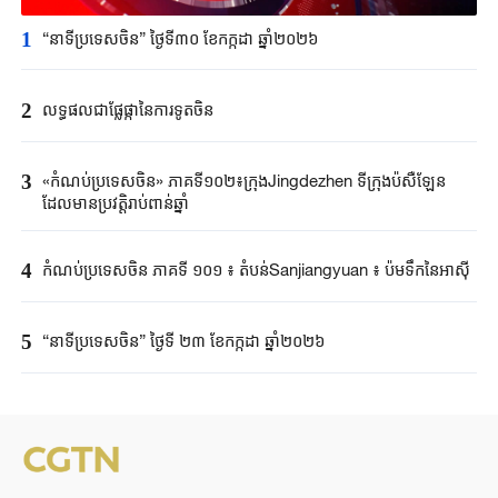
1
“នាទីប្រទេសចិន” ថ្ងៃទី៣០ ខែកក្កដា ឆ្នាំ២០២៦
2
លទ្ធផលជាផ្លែផ្កានៃការទូតចិន
3
«កំណប់ប្រទេសចិន» ភាគទី១០២៖ក្រុងJingdezhen ទីក្រុងប៉សឺឡែន
ដែលមានប្រវត្តិរាប់ពាន់ឆ្នាំ
4
កំណប់ប្រទេសចិន ភាគទី ១០១ ៖ តំបន់Sanjiangyuan ៖ ប៉មទឹកនៃអាស៊ី
5
“នាទីប្រទេសចិន” ថ្ងៃទី ២៣ ខែកក្កដា ឆ្នាំ២០២៦