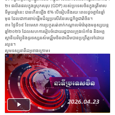
២៖ ផលិតផលក្នុងស្រុកសរុប (GDP) របស់ប្រទេសចិនក្នុងត្រីមាស
ទីមួយឆ្នាំនេះ បានកើនឡើង ៥% បើធៀបនឹងរយៈពេលដូចគ្នានៃឆ្នាំ
មុន ដែលជាការចាប់ផ្តើមដ៏ល្អប្រសើរនៃសេដ្ឋកិច្ចជាតិចិន។
៣៖ ថ្ងៃទី១៩ ខែមេសា ការប្រកួតរត់ពាក់កណ្តាលម៉ារ៉ាតុងមនុស្សយន្ត
ឆ្នាំ២០២៦ ដែលសហការរៀបចំដោយរដ្ឋបាលក្រុងប៉េកាំង និងអគ្គ
ស្ថានីយវិទ្យុនិងទូរទស្សនស៍មជ្ឈិមចិនជាដើមបានប្រព្រឹត្តទៅដោយ
រលូន។
សូមទស្សនាវីដេអូខាងក្រោម៖
Play