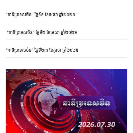
“នាទីប្រទេសចិន” ថ្ងៃទី៩ ខែមេសា ឆ្នាំ២០២៦
“នាទីប្រទេសចិន” ថ្ងៃទី២ ខែមេសា ឆ្នាំ២០២៦
“នាទីប្រទេសចិន” ថ្ងៃទី២៣ ខែតុលា ឆ្នាំ២០២៥