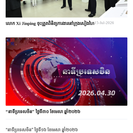
15-Jul-2026
លោក Xi Jinping ចុះត្រួតពិនិត្យការងារនៅក្រុងសៀងហៃ
“នាទីប្រទេសចិន” ថ្ងៃទី៣០ ខែមេសា ឆ្នាំ២០២៦
“នាទីប្រទេសចិន” ថ្ងៃទី១៦ ខែមេសា ឆ្នាំ២០២៦