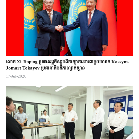
លោក Xi Jinping ប្រធានរដ្ឋចិន​ជួបពិភាក្សា​ការងារជាមួយ​លោក Kassym-
Jomart ​Tokayev ​ប្រធានាធិបតី​កាហ្សាក់ស្ថាន​
17-Jul-2026