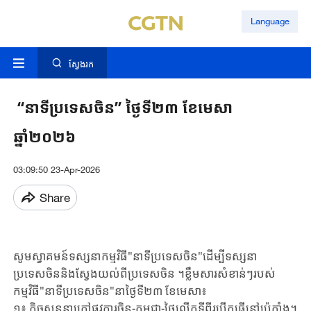
Language
ស្វែងរក
“នាទីប្រទេសចិន” ថ្ងៃទី២៣ ខែមេសា
ឆ្នាំ២០២៦
03:09:50 23-Apr-2026
Share
សូមស្វាគមន៍ទស្សនាកម្មវិធី"នាទីប្រទេសចិន"ដើម្បីទស្សនា
ប្រទេសចិននិងស្វែងយល់ពីប្រទេសចិន ។ខ្លឹមសារសំខាន់ៗរបស់
កម្មវិធី"នាទីប្រទេសចិន"នាថ្ងៃទី២៣ ខែមេសា៖
១៖ កិច្ចសន្ទនាក្រៅ​ផ្លូវការចិន-កម្ពុជា-ថៃលើកទីពីរបើក​ធ្វើនៅ​ប៉េកាំង​។