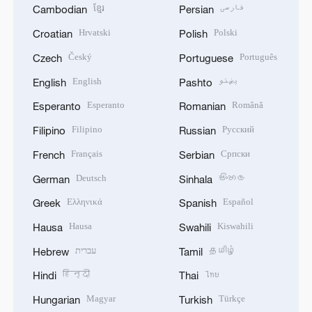
ខ្មែរ
فارسی
Cambodian
Persian
Hrvatski
Polski
Croatian
Polish
Český
Português
Czech
Portuguese
English
پښتو
English
Pashto
Esperanto
Română
Esperanto
Romanian
Filipino
Русский
Filipino
Russian
Français
Српски
French
Serbian
Deutsch
සිංහල
German
Sinhala
Ελληνικά
Español
Greek
Spanish
Hausa
Kiswahili
Hausa
Swahili
עברית
தமிழ்
Hebrew
Tamil
हिन्दी
ไทย
Hindi
Thai
Magyar
Türkçe
Hungarian
Turkish