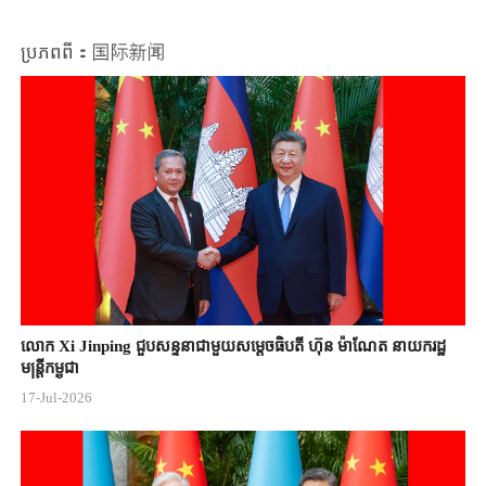
Video
ប្រភពពី：国际新闻
លោក Xi Jinping ជួបសន្ទនាជាមួយសម្តេចធិបតី ហ៊ុន ម៉ាណែត នាយករដ្ឋ
មន្ត្រីកម្ពុជា
17-Jul-2026