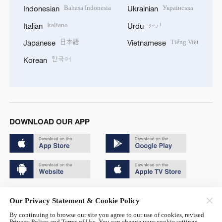
Bahasa Indonesia
Українська
Indonesian
Ukrainian
Italiano
اردو
Italian
Urdu
日本語
Tiếng Việt
Japanese
Vietnamese
한국어
Korean
DOWNLOAD OUR APP
Copyright © 2024 CGTN.
Our Privacy Statement & Cookie Policy
京ICP备20000184号
By continuing to browse our site you agree to our use of cookies, revised
Privacy Policy and Terms of Use. You can change your cookie settings