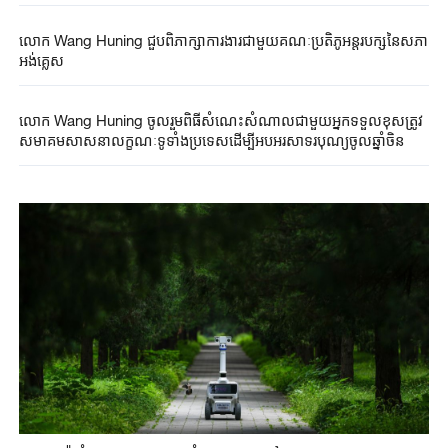
លោក Wang Huning ជួបពិភាក្សាការងារជាមួយគណៈប្រតិភូអន្តរបក្សនៃសភា
អង់គ្លេស
លោក Wang Huning ចូលរួមពិធីសំណេះសំណាលជាមួយអ្នកទទួលខុសត្រូវ
សមាគមសាសនាលក្ខណៈទូទាំងប្រទេសដើម្បីអបអរសាទរបុណ្យចូលឆ្នាំចិន