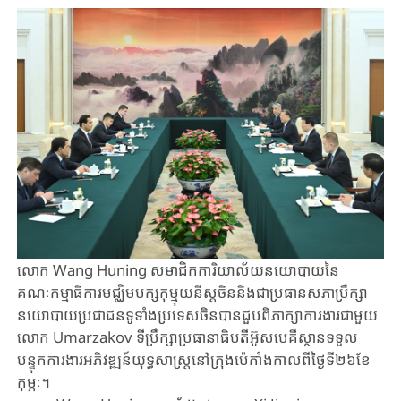
លោក Wang Huning សមាជិក​ការិយាល័យ​នយោបាយ​នៃ​
គណៈកម្មាធិការ​មជ្ឈិម​បក្សកុម្មុយនីស្ត​ចិននិងជា​ប្រធាន​សភាប្រឹក្សា​
នយោបាយប្រជាជន​ទូទាំង​ប្រទេស​ចិន​បាន​ជួប​ពិភាក្សា​ការងារជាមួយ​
លោក Umarzakov ទីប្រឹក្សាប្រធានាធិបតីអ៊ូសបេគីស្ថានទទួល​
បន្ទុក​ការងារអភិវឌ្ឍន៍​យុទ្ធសាស្រ្តនៅ​ក្រុង​ប៉េកាំង​កាលពី​ថ្ងៃ​ទី​២៦​ខែ​
កុម្ភៈ។