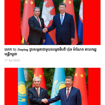
លោក Xi Jinping ជួបសន្ទនាជាមួយសម្តេចធិបតី ហ៊ុន ម៉ាណែត នាយករដ្ឋ
មន្ត្រីកម្ពុជា
17-Jul-2026