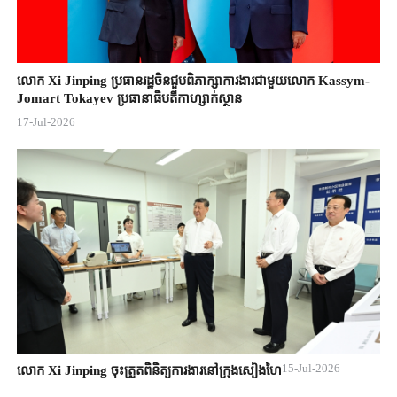
លោក Xi Jinping ប្រធានរដ្ឋចិន​ជួបពិភាក្សា​ការងារជាមួយ​លោក Kassym-
Jomart ​Tokayev ​ប្រធានាធិបតី​កាហ្សាក់ស្ថាន​
17-Jul-2026
15-Jul-2026
លោក Xi Jinping ចុះត្រួតពិនិត្យការងារនៅក្រុងសៀងហៃ