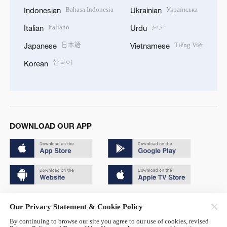
Bahasa Indonesia
Українська
Indonesian
Ukrainian
Italiano
اردو
Italian
Urdu
日本語
Tiếng Việt
Japanese
Vietnamese
한국어
Korean
DOWNLOAD OUR APP
Copyright © 2024 CGTN.
Our Privacy Statement & Cookie Policy
京ICP备20000184号
By continuing to browse our site you agree to our use of cookies, revised