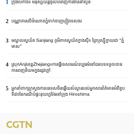
1
ក្រុងប៉េកាំង​៖ មនុស្សយន្ត​ចូលបំពេញ​ការងារនៅសួន​​
2
បណ្ណាគារលើចំណោតភ្នំទាក់ទាញភ្ញៀវទេសចរ
3
មណ្ឌលស្វយ័ត Sanjiang ភូមិភាគស្វយ័តក្វាងស៊ី៖ ព្រៃឫស្ស៊ីក្លាយជា “ភ្នំ
មាស”
4
ស្រុកAnjiខេត្តZhejiang៖ការធ្វើទេសចរណ៍វប្បធម៌នៅជនបទទទួលបាន
ការពេញនិយមក្នុងរដូវក្តៅ
5
អ្នកនាំពាក្យ​ក្រសួងការបរទេស​ចិនឆ្លើយសំណួរ​របស់​អ្នកសារព័ត៌មាន​អំពីខួប​
ទី៨១នៃ​ករណី​បំផ្ទុះនុយក្លេអ៊ែរ​នៅក្រុង ​Hiroshima ​