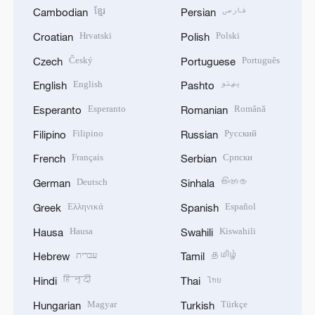
ខ្មែរ
فارسی
Cambodian
Persian
Hrvatski
Polski
Croatian
Polish
Český
Português
Czech
Portuguese
English
پښتو
English
Pashto
Esperanto
Română
Esperanto
Romanian
Filipino
Русский
Filipino
Russian
Français
Српски
French
Serbian
Deutsch
සිංහල
German
Sinhala
Ελληνικά
Español
Greek
Spanish
Hausa
Kiswahili
Hausa
Swahili
עברית
தமிழ்
Hebrew
Tamil
हिन्दी
ไทย
Hindi
Thai
Magyar
Türkçe
Hungarian
Turkish