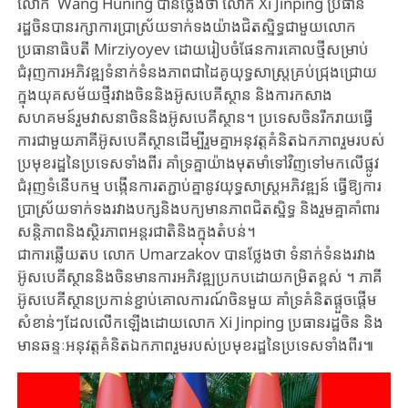
លោក Wang Huning បាន​ថ្លែងថា​ លោក​ Xi Jinping ប្រធាន​
រដ្ឋចិន​បានរក្សា​ការ​ប្រាស្រ័យ​ទាក់​ទង​យ៉ាង​ជិត​ស្និទ្ធ​ជា​មួយ​លោក
ប្រធានាធិបតី ​Mirziyoyev ដោយ​រៀបចំ​ផែនការគោលថ្មីសម្រាប់​
ជំរុញ​ការ​អភិវឌ្ឍទំនាក់​ទំនង​ភាព​ជា​ដៃ​គូ​យុទ្ធសាស្រ្ត​គ្រប់ជ្រុង​ជ្រោយ​
ក្នុង​យុគ​សម័យ​ថ្មី​រវាង​ចិននិងអ៊ូសបេគីស្ថាន​ និង​ការកសាង​
សហគមន៍​រួម​វាសនា​ចិននិងអ៊ូសបេគីស្ថាន។ ប្រទេស​ចិន​រីករាយធ្វើ​
ការ​ជាមួយ​ភាគីអ៊ូសបេគីស្ថានដើម្បី​រួមគ្នាអនុវត្តគំនិត​ឯកភាព​រួម​របស់​
ប្រមុខ​រដ្ឋ​នៃប្រទេស​ទាំង​ពីរ​ គាំទ្រគ្នាយ៉ាង​មុតមាំទៅវិញ​ទៅមក​លើ​ផ្លូវ​
ជំរុញ​ទំនើប​កម្ម​ បង្កើន​ការ​តភ្ជាប់គ្នា​នូវ​យុទ្ធ​សាស្រ្ត​អភិវឌ្ឍន៍ ធ្វើ​ឱ្យការ​
ប្រាស្រ័យ​ទាក់​ទង​រវាង​បក្សនិងបក្យមានភាព​ជិតស្និទ្ធ និងរួម​គ្នា​គាំពារ​
សន្តិភាព​និង​ស្ថិរភាព​អន្តរជាតិ​និងក្នុង​តំបន់​។
ជា​ការ​ឆ្លើយ​តប​ ​លោក Umarzakov បាន​ថ្លែងថា​ ទំនាក់​ទំនង​រវាង
អ៊ូសបេគីស្ថាននិង​ចិន​មានការ​អភិវឌ្ឍប្រកប​ដោយ​កម្រិត​ខ្ពស់​ ។ ភាគី
អ៊ូសបេគីស្ថាន​ប្រកាន់​ខ្ជាប់​គោល​ការណ៍​ចិន​មួយ​ គាំទ្រ​គំនិត​ផ្តួចផ្តើម​​
សំខាន់ៗ​ដែល​លើក​ឡើង​ដោយ​លោក​ Xi Jinping ប្រធាន​រដ្ឋចិន​ និង
មាន​ឆន្ទៈ​អនុវត្ត​គំនិត​ឯកភាព​រួម​របស់​ប្រមុខ​រដ្ឋនៃ​ប្រទេស​ទាំង​ពីរ៕