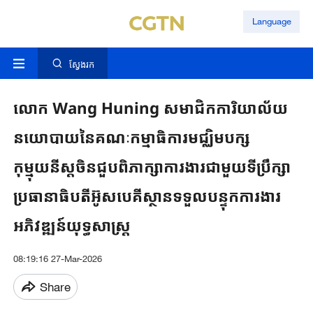
Language
ស្វែងរក
លោក Wang Huning សមាជិក​ការិយាល័យ​
នយោបាយ​នៃ​គណៈកម្មាធិការ​មជ្ឈិម​បក្ស
កុម្មុយនីស្ត​ចិន​ជួប​ពិភាក្សា​ការងារជាមួយទីប្រឹក្សា
ប្រធានាធិបតីអ៊ូសបេគីស្ថានទទួល​បន្ទុក​ការងារ
អភិវឌ្ឍន៍​យុទ្ធសាស្រ្ត
08:19:16 27-Mar-2026
Share