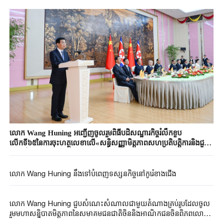
លោក Wang Huning អញ្ជើញចូលរួមពិធីបដិសណ្ឋារកិច្ចរំលឹកខួប
លើកទី៦៥នៃការចុះហត្ថលេខាលើ«សន្ធិសញ្ញាមិត្តភាពសហប្រតិបត្តិការនិងជួយ
គ្នាទៅវិញទៅមករវាងចិននិងកូរ៉េខាងជើង»
លោក Wang Huning នឹងទៅបំពេញទស្សនកិច្ចនៅកូរ៉េខាងជើង
លោក Wang Huning ជួបសំណេះសំណាលជាមួយតំណាងគ្រប់រូបដែលចូល
រួមមហាសន្និបាតមិត្តភាពនៃសមាគមជនជាតិចិននិងអាណិកជនចិនពិភពលោក
លើកទី១១