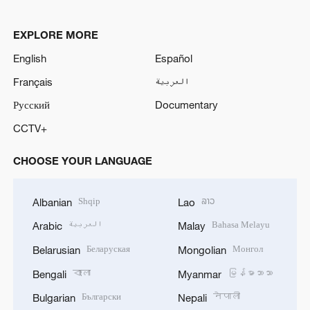
EXPLORE MORE
English
Español
Français
العربية
Русский
Documentary
CCTV+
CHOOSE YOUR LANGUAGE
Shqip
ລາວ
Albanian
Lao
العربية
Bahasa Melayu
Arabic
Malay
Беларуская
Монгол
Belarusian
Mongolian
বাংলা
မြန်မာဘာသာ
Bengali
Myanmar
Български
नेपाली
Bulgarian
Nepali