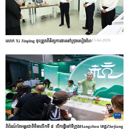
15-Jul-2026
លោក Xi Jinping ចុះត្រួតពិនិត្យការងារនៅក្រុងសៀងហៃ
ពិព័រណ៍តែអន្តរជាតិចិនលើកទី ៨ បើកធ្វើនៅទីក្រុងHangzhou ខេត្តZhejiang