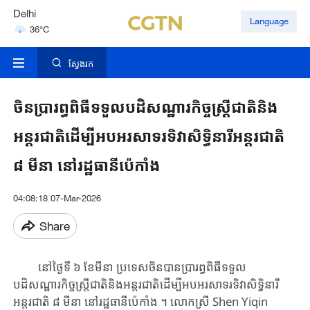
Delhi
Language
36°C
Hyderabad
42°C
ស្វែងរក
ចិនប្រារព្ធពិធីទទួលបដិសណ្ឋារកិច្ចស្ត្រីជាតិនិង
អន្តរជាតិដើម្បីអបអរសាទរទិវាសិទ្ធិនារីអន្តរជាតិ
៨ មីនា នៅរដ្ឋធានីប៉េកាំង
04:08:18 07-Mar-2026
Share
នៅថ្ងៃទី ៦ ខែមីនា ​​​ប្រទេសចិន​បាន​​ប្រារព្ធ​ពិធីទទួល​
បដិសណ្ឋារកិច្ច​ស្ត្រី​ជាតិនិងអន្តរជាតិ​ដើម្បី​អបអរ​សាទរ​ទិវា​សិទ្ធិនារី​
អន្តរជាតិ​ ៨ មីនា នៅរដ្ឋធានីប៉េកាំង ។ ​​លោកស្រី Shen Yiqin ​​​​