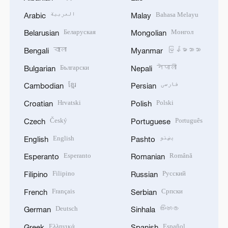
العربية
Bahasa Melayu
Arabic
Malay
Беларуская
Монгол
Belarusian
Mongolian
বাংলা
မြန်မာဘာသာ
Bengali
Myanmar
Български
नेपाली
Bulgarian
Nepali
ខ្មែរ
فارسی
Cambodian
Persian
Hrvatski
Polski
Croatian
Polish
Český
Português
Czech
Portuguese
English
پښتو
English
Pashto
Esperanto
Română
Esperanto
Romanian
Filipino
Русский
Filipino
Russian
Français
Српски
French
Serbian
Deutsch
සිංහල
German
Sinhala
Ελληνικά
Español
Greek
Spanish