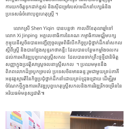
ការយកចិត្ត​ទុកដាក់​ខ្ពស់ ​និងស៊ីជម្រៅ​​​របស់​មេដឹកនាំ​បក្ស​ធំ​​​និង​​
ប្រទេសធំចំពោះបុព្វហេតុ​ស្ត្រី​​ ​។
​លោកស្រី Shen Yiqin ​បាន​បន្តថា ​កាលពី​ខែ​តុលាឆ្នាំទៅ ​​​
លោក ​Xi ​Jinping ​អគ្គលេខាធិការ​នៃ​គណៈកម្មាធិការ​មជ្ឈិមបក្ស​
កុម្មុយនីស្ត​ចិន​បាន​អញ្ជើញ​ចូលរួម​ពិធីបើក​កិច្ចប្រជុំ​ថ្នាក់ដឹកនាំ​សកល​
ស្តីពី​ស្រ្តី​ ​និងបានថ្លែងសុន្ទរកថា​គន្លឹះ ​ដែល​បាន​បន្ថែម​កម្លាំង​ចលករ​
ដល់​ការអភិវឌ្ឍ​បុព្វហេតុ​ស្ត្រីសកល​​​ ដែលបានចាក់គ្រឹះថ្មថ្មីជានិមិត្ត
សញ្ញា​ក្នុង​ប្រវត្តិសាស្រ្ត​ចលនា​​ស្ត្រី​សកល​ ។ ​​ប្រឈម​មុខនឹង​
ពិភពលោកដ៏​​ច្របូក​ច្របល់​ ​​ប្រទេសចិន​មានឆន្ទៈ​រួម​ជាមួយគ្រប់ភាគី ​​
អនុវត្ត​ស្មារតី​នៃ​កិច្ចប្រជុំ​ថ្នាក់ដឹកនាំ​ដោយ​គ្រប់ជ្រុងជ្រោយ​ ​​​ដើម្បី​រួម​
ចំណែកថ្មី​ក្នុង​ការ​អភិវឌ្ឍ​បុព្វហេតុ​ស្ត្រី​សកល​និង​ការវិវឌ្ឍរីក​ចម្រើន​នៃ
អរិយធម៌​មនុស្ស​ជាតិ​៕​