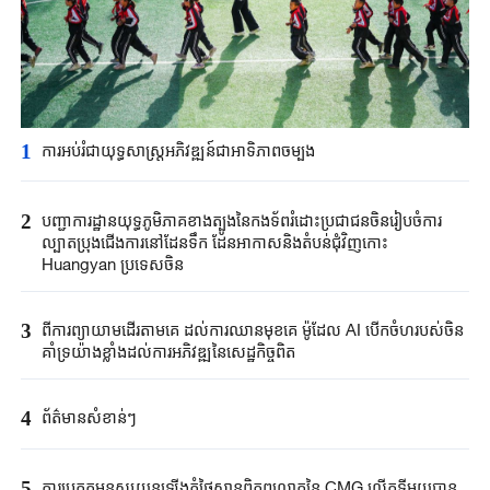
1
ការអប់រំជាយុទ្ធសាស្ត្រអភិវឌ្ឍន៍ជាអាទិភាពចម្បង
2
បញ្ជាការដ្ឋានយុទ្ធភូមិភាគខាងត្បូងនៃកងទ័ពរំដោះប្រជាជនចិនរៀបចំការ
ល្បាតប្រុងជើងការនៅដែនទឹក ដែនអាកាសនិងតំបន់ជុំវិញកោះ
Huangyan ប្រទេសចិន
3
ពីការព្យាយាមដើរតាមគេ ដល់ការឈានមុខគេ ម៉ូដែល AI បើកចំហរបស់ចិន
គាំទ្រយ៉ាងខ្លាំងដល់ការអភិវឌ្ឍនៃសេដ្ឋកិច្ចពិត
4
ព័ត៌មានសំខាន់ៗ
5
ការប្រកួតមនុស្សយន្តឡើងភ្នំថៃសានពិភពលោកនៃ CMG លើកទីមួយបាន