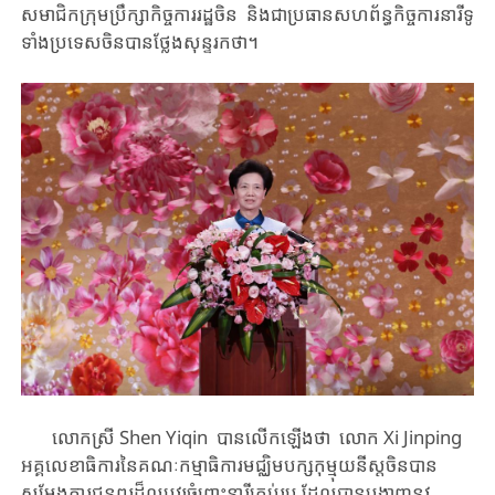
សមាជិកក្រុមប្រឹក្សាកិច្ចការរដ្ឋចិន ​និងជា​ប្រធាន​​សហព័ន្ធ​កិច្ចការនារី​ទូ
ទាំង​ប្រទេស​ចិន​បាន​ថ្លែងសុន្ទរកថា។​
​លោកស្រី Shen Yiqin ​បាន​លើកឡើងថា ​​​លោក ​Xi ​Jinping ​
អគ្គលេខាធិការ​នៃ​គណៈកម្មាធិការ​មជ្ឈិមបក្ស​កុម្មុយនីស្ត​ចិន​បាន​
សម្តែង​ការ​ជូនពរ​ដ៏​ល្អបវរ​ចំពោះ​​នារី​គ្រប់រូប​ ​ដែល​បាន​បង្ហាញ​នូវ​