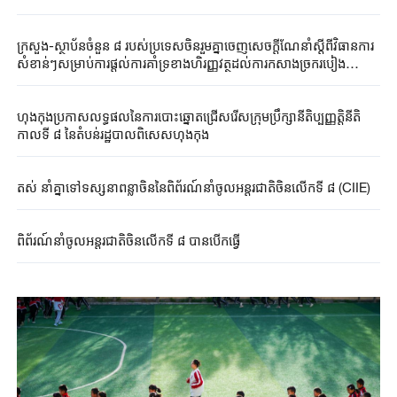
ក្រសួង-ស្ថាប័នចំនួន ៨ របស់ប្រទេសចិនរួមគ្នាចេញសេចក្តីណែនាំស្តីពីវិធានការ
សំខាន់ៗសម្រាប់ការផ្តល់ការគាំទ្រខាងហិរញ្ញវត្ថុដល់ការកសាងច្រករបៀង
ពាណិជ្ជកម្មអន្តរជាតិថ្មីតាមផ្លូវគោកនិងសមុទ្រភាគខាងលិចប្រទេសចិន
ហុងកុងប្រកាសលទ្ធផលនៃការបោះឆ្នោតជ្រើសរើសក្រុមប្រឹក្សានីតិប្បញ្ញត្តិនីតិ
កាលទី ៨ នៃតំបន់រដ្ឋបាលពិសេសហុងកុង
តស់ នាំគ្នា​ទៅ​ទស្សនា​ពន្លា​ចិន​នៃ​ពិព័រណ៍នាំចូលអន្តរជាតិចិនលើកទី ៨ (CIIE)
ពិព័រណ៍នាំចូលអន្តរជាតិចិនលើកទី ៨ បាន​បើកធ្វើ​