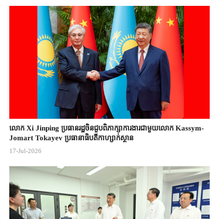
លោក Xi Jinping ប្រធានរដ្ឋចិន​ជួបពិភាក្សា​ការងារជាមួយ​លោក Kassym-
Jomart ​Tokayev ​ប្រធានាធិបតី​កាហ្សាក់ស្ថាន​
17-Jul-2026