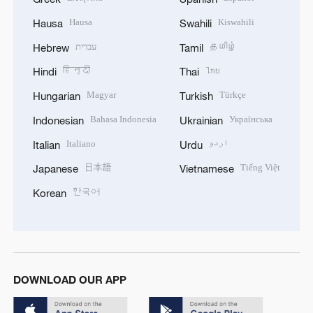
Hausa
Kiswahili
Hausa
Swahili
עברית
தமிழ்
Hebrew
Tamil
हिन्दी
ไทย
Hindi
Thai
Magyar
Türkçe
Hungarian
Turkish
Bahasa Indonesia
Українська
Indonesian
Ukrainian
Italiano
اردو
Italian
Urdu
日本語
Tiếng Việt
Japanese
Vietnamese
한국어
Korean
DOWNLOAD OUR APP