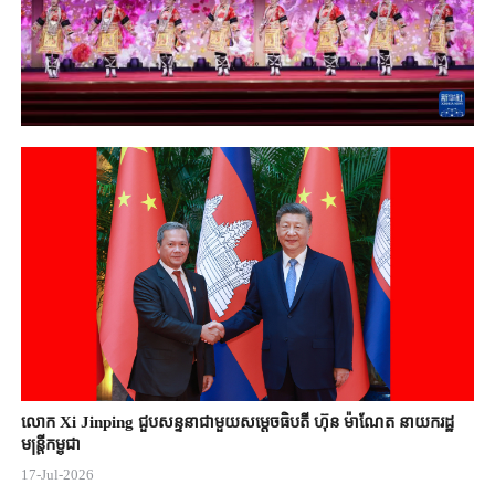
លោក Xi Jinping ជួបសន្ទនាជាមួយសម្តេចធិបតី ហ៊ុន ម៉ាណែត នាយករដ្ឋ
មន្ត្រីកម្ពុជា
17-Jul-2026