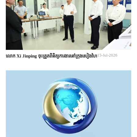
15-Jul-2026
លោក Xi Jinping ចុះត្រួតពិនិត្យការងារនៅក្រុងសៀងហៃ