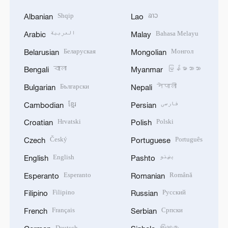
Shqip
ລາວ
Albanian
Lao
العربية
Bahasa Melayu
Arabic
Malay
Беларуская
Монгол
Belarusian
Mongolian
বাংলা
မြန်မာဘာသာ
Bengali
Myanmar
Български
नेपाली
Bulgarian
Nepali
ខ្មែរ
فارسی
Cambodian
Persian
Hrvatski
Polski
Croatian
Polish
Český
Português
Czech
Portuguese
English
پښتو
English
Pashto
Esperanto
Română
Esperanto
Romanian
Filipino
Русский
Filipino
Russian
Français
Српски
French
Serbian
Deutsch
සිංහල