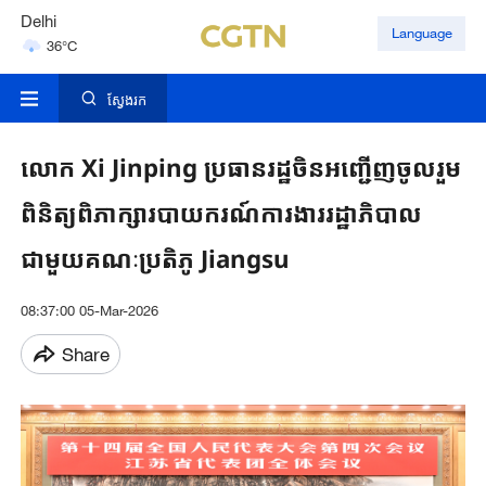
Delhi
Language
36°C
Hyderabad
42°C
ស្វែងរក
លោក​ Xi Jinping ប្រធានរដ្ឋចិន​អញ្ជើញចូលរួម​
ពិនិត្យពិភាក្សា​របាយករណ៍ការងាររដ្ឋាភិបាល
ជាមួយ​គណៈប្រតិភូ Jiangsu
08:37:00 05-Mar-2026
Share