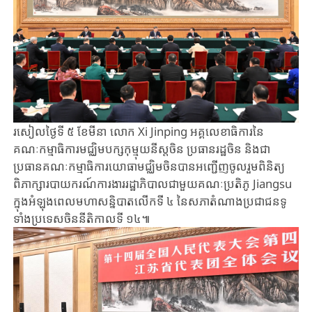
រសៀលថ្ងៃទី ៥​ ខែមីនា លោក​ Xi Jinping អគ្គលេខាធិការនៃ
គណៈកម្មាធិការមជ្ឈិមបក្សកុម្មុយនីស្តចិន ប្រធានរដ្ឋចិន និងជា​
ប្រធានគណៈកម្មាធិការយោធាមជ្ឈិមចិនបាន​អញ្ជើញចូលរួម​ពិនិត្យ
ពិភាក្សា​របាយករណ៍ការងាររដ្ឋាភិបាលជាមួយ​គណៈប្រតិភូ Jiangsu​ ​
ក្នុងអំឡុងពេលមហាសន្និបាត​លើកទី ៤ នៃសភាតំណាងប្រជាជនទូ
ទាំងប្រទេសចិននីតិកាលទី ១៤៕