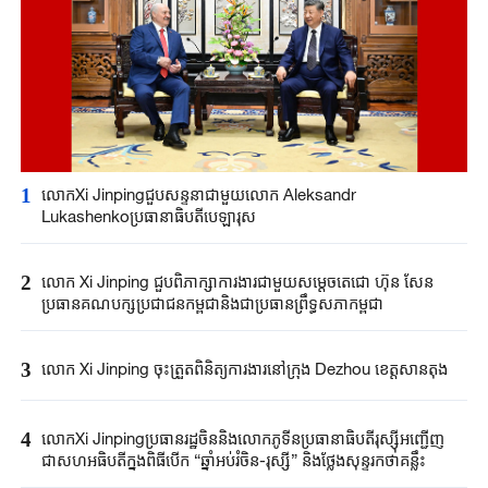
1
លោកXi Jinpingជួបសន្ទនាជាមួយលោក Aleksandr
Lukashenkoប្រធានាធិបតីបេឡារុស
2
លោក Xi Jinping ​ជួបពិភាក្សា​ការងារជាមួយ​សម្តេច​តេជោ ហ៊ុន សែន ​
ប្រធានគណបក្ស​ប្រជាជន​កម្ពុជានិងជា​ប្រធានព្រឹទ្ធសភា​កម្ពុជា​
3
លោក Xi Jinping ចុះត្រួតពិនិត្យការងារនៅក្រុង Dezhou ខេត្តសានតុង
4
លោកXi Jinpingប្រធានរដ្ឋចិននិងលោកភូទីនប្រធានាធិបតីរុស្ស៊ីអញ្ជើញ
ជាសហអធិបតីក្នុងពិធីបើក “ឆ្នាំអប់រំចិន-រុស្ស៊ី” និងថ្លែងសុន្ទរកថាគន្លឹះ