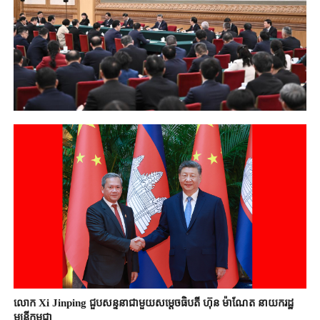
លោក Xi Jinping ជួបសន្ទនាជាមួយសម្តេចធិបតី ហ៊ុន ម៉ាណែត នាយករដ្ឋ
មន្ត្រីកម្ពុជា