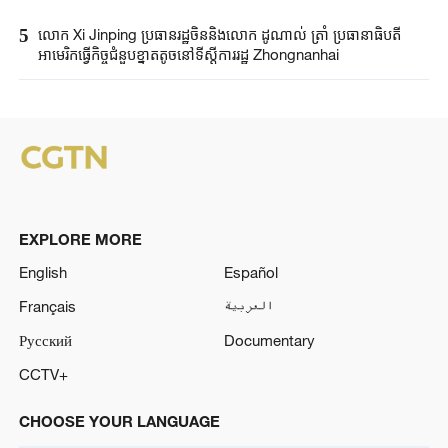
5
លោក Xi Jinping​ ប្រធានរដ្ឋចិន​និងលោក​ ដូណាល់ ត្រាំ ​ប្រធានាធិបតី​
អាមេរិកធ្វើ​កិច្ចជំនួប​ខ្នាតតូច​នៅទីស្តីការរដ្ឋ​ Zhongnanhai ​
EXPLORE MORE
English
Español
Français
العربية
Русский
Documentary
CCTV+
CHOOSE YOUR LANGUAGE