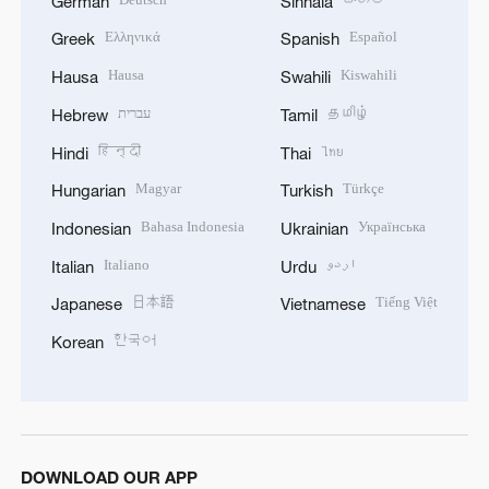
German
Sinhala
Ελληνικά
Español
Greek
Spanish
Hausa
Kiswahili
Hausa
Swahili
עברית
தமிழ்
Hebrew
Tamil
हिन्दी
ไทย
Hindi
Thai
Magyar
Türkçe
Hungarian
Turkish
Bahasa Indonesia
Українська
Indonesian
Ukrainian
Italiano
اردو
Italian
Urdu
日本語
Tiếng Việt
Japanese
Vietnamese
한국어
Korean
DOWNLOAD OUR APP