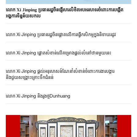
លោក​ Xi Jinping ប្រធានរដ្ឋចិន​ផ្ញើ​សារ​លិខិត​អបអរសាទរ​ចំពោះការ​បង្កើត
អង្គការ​ទិន្នន័យ​សកល​
លោក​ Xi Jinping ប្រធានរដ្ឋ​ចិន​ផ្តោត​លើ​ការ​​ធ្វើ​កសិកម្ម​ក្នុ​ងនិទាឃរដូវ​
លោក​ Xi Jinping ផ្តោតសំខាន់លើគម្រោង​ផ្តល់លំនៅឋានមួយនេះ
លោក​ Xi Jinping ផ្តល់អនុសាសន៍ណែនាំសំខាន់ចំពោះការងារបង្ការ
និងជួយសង្គ្រោះ​គ្រោះទឹកជំនន់
លោក​ Xi Jinping និងរូងថ្មDunhuang