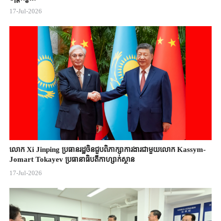
17-Jul-2026
លោក Xi Jinping ប្រធានរដ្ឋចិន​ជួបពិភាក្សា​ការងារជាមួយ​លោក Kassym-
Jomart ​Tokayev ​ប្រធានាធិបតី​កាហ្សាក់ស្ថាន​
17-Jul-2026