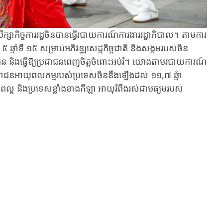
រឹក្សាកិច្ចការរដ្ឋចិន​បាន​ធ្វើរបាយការណ៍ការងាររដ្ឋាភិបាល។ តាមការ
 ៥ ឆ្នាំទី ១៥ សម្រាប់អភិវឌ្ឍសេដ្ឋកិច្ចជាតិ និងសង្គមរបស់ចិន​
្រជាជន និងធ្វើឱ្យ​ប្រជាជនពេញចិត្តចំពោះអប់រំ។​ យោងតាមរបាយការណ៍
ាជនអាយុពលកម្មរបស់ប្រទេសចិន​នឹងឡើងដល់​ ១១,៧​ ឆ្នំា​
 និង​ប្រទេសខ្លាំងខាងកីឡា អាយុរំពឹងរស់ជាមធ្យមរបស់