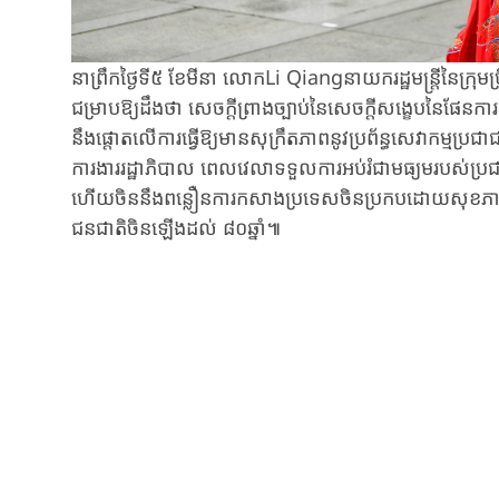
នាព្រឹកថ្ងៃទី៥ ខែមីនា លោកLi Qiangនាយករដ្ឋមន្ត្រីនៃក្រុមប្
ជម្រាបឱ្យដឹងថា​​ សេចក្តីព្រាងច្បាប់នៃសេចក្តីសង្ខេបនៃផែនការ
នឹងផ្តោតលើការធ្វើឱ្យ​មានសុក្រឹតភាពនូវ​ប្រព័ន្ធសេវាកម្ម​ប
ការងាររដ្ឋាភិបាល ពេលវេលា​ទទួលការអប់រំជាមធ្យមរបស់ប្រជ
ហើយចិននឹង​ពន្លឿនការកសាងប្រទេសចិនប្រកបដោយសុខភាពល្អ
ជនជាតិចិនឡើងដល់ ៨០ឆ្នាំ៕