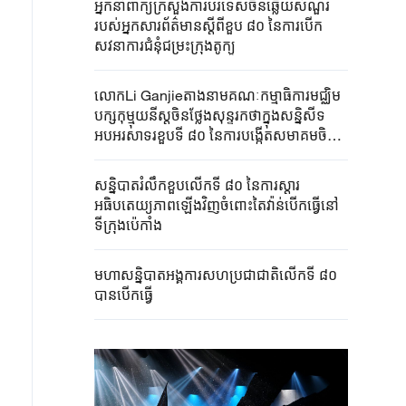
អ្នកនាំពាក្យក្រសួងការបរទេសចិនឆ្លើយសំណួរ
របស់អ្នកសារព័ត៌មានស្តីពីខួប ៨០ នៃការបើក
សវនាការជំនុំជម្រះក្រុងតូក្យូ
លោកLi Ganjieតាងនាមគណៈកម្មាធិការមជ្ឈិម
បក្សកុម្មុយនីស្តចិនថ្លែងសុន្ទរកថាក្នុងសន្និសីទ
អបអរសាទរខួបទី ៨០ នៃការបង្កើតសមាគមចិន
សម្រាប់ជំរុញលទ្ធិប្រជាធិបតេយ្យ
សន្និបាតរំលឹកខួបលើកទី ៨០ នៃការស្តារ
អធិបតេយ្យភាពឡើងវិញចំពោះតៃវ៉ាន់បើកធ្វើនៅ
ទីក្រុងប៉េកាំង
មហាសន្និបាតអង្គការសហប្រជាជាតិលើកទី ៨០
បានបើកធ្វើ​