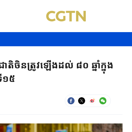
ិចិនត្រូវឡើងដល់ ៨០ ឆ្នាំក្នុង
ទី១៥