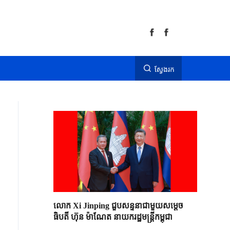
ស្វែងរក
លោក Xi Jinping ជួបសន្ទនាជាមួយសម្តេច
ធិបតី ហ៊ុន ម៉ាណែត នាយករដ្ឋមន្ត្រីកម្ពុជា