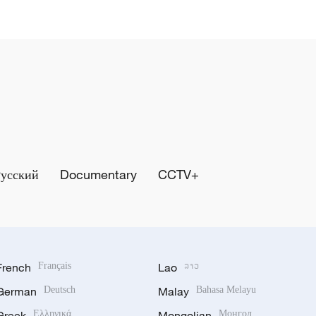
Русский
Documentary
CCTV+
French
Français
Lao
ລາວ
German
Deutsch
Malay
Bahasa Melayu
Greek
Ελληνικά
Mongolian
Монгол