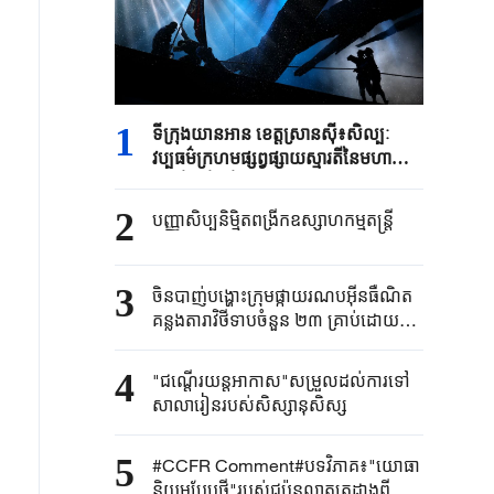
1
ទីក្រុង​យានអាន ​ខេត្តស្រានស៊ី៖​សិល្បៈ
វប្បធម៌ក្រហម​ផ្សព្វផ្សាយស្មារតីនៃ​មហា
ដំណើរ​ថ្មើរជើង​
2
បញ្ញាសិប្បនិម្មិត​ពង្រីក​​ឧស្សាហកម្ម​តន្ត្រី​
3
ចិនបាញ់បង្ហោះ​ក្រុម​ផ្កាយរណប​​អ៊ីនធឺណិត​
គន្លងតារាវិថីទាប​ចំនួន ២៣ គ្រាប់ដោយ​
ជោគជ័យ​
4
"ជណ្តើរយន្ត​អាកាស"​សម្រួលដល់ការទៅ​
សាលារៀន​របស់​សិស្សានុសិស្ស​​
5
#CCFR Comment#បទវិភាគ៖"យោធា
និយមបែបថ្មី"របស់ជប៉ុនលាតត្រដាងពី