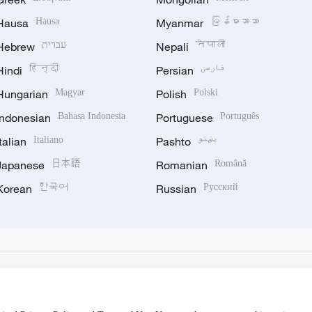
Hausa
Hausa
Myanmar
မြန်မာဘာသာ
Hebrew
עברית
Nepali
नेपाली
Hindi
हिन्दी
Persian
فارسی
Hungarian
Magyar
Polish
Polski
Indonesian
Bahasa Indonesia
Portuguese
Português
Italian
Italiano
Pashto
پښتو
Japanese
日本語
Romanian
Română
Korean
한국어
Russian
Русский