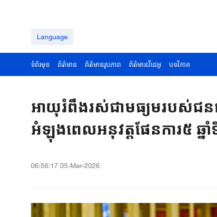
Language
ទំព័រមុខ
ព័ត៌មាន
ព័ត៌មានរូបភាព
ព័ត៌មានវីដេអូ
បទវិភាគ
អាយុរំពឹងរស់ជាមធ្យមរបស់ជនជាត
អំឡុងពេលអនុវត្តផែនការ​៥ ឆ្នាំ
06:56:17 05-Mar-2026