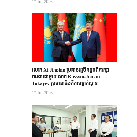
17-Jul-2026
លោក Xi Jinping ប្រធានរដ្ឋចិន​ជួបពិភាក្សា​
ការងារជាមួយ​លោក Kassym-Jomart ​
Tokayev ​ប្រធានាធិបតី​កាហ្សាក់ស្ថាន​
17-Jul-2026