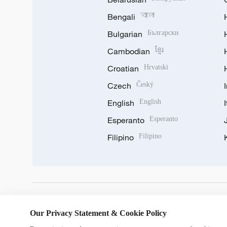
Bengali
বাংলা
Bulgarian
Български
Cambodian
ខ្មែរ
Croatian
Hrvatski
Czech
Český
English
English
Esperanto
Esperanto
Filipino
Filipino
DOWNLOAD OUR APP
Our Privacy Statement & Cookie Policy