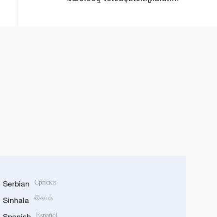
ភាពពុតត្បុតរបស់ខ្លួន
Serbian
Српски
Sinhala
සිංහල
Spanish
Español