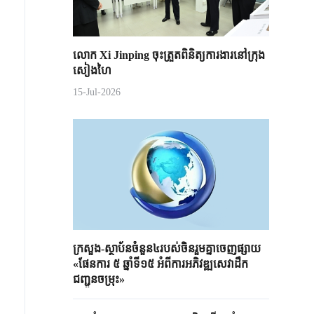
លោក Xi Jinping ចុះត្រួតពិនិត្យការងារនៅក្រុង
សៀងហៃ
15-Jul-2026
ក្រសួង-ស្ថាប័នចំនួន៤របស់ចិនរួមគ្នាចេញផ្សាយ
«ផែនការ ៥ ឆ្នាំទី១៥ អំពីការអភិវឌ្ឍសេវាដឹក
ជញ្ជូនចម្រុះ»