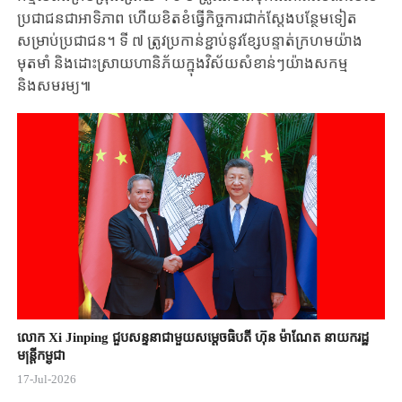
ប្រជាជនជាអាទិភាព ហើយ​ខិតខំ​ធ្វើ​កិច្ចការ​ជាក់ស្តែង​បន្ថែម​ទៀត​
សម្រាប់​ប្រជាជន។ ទី ៧ ​ត្រូវប្រកាន់ខ្ជាប់នូវខ្សែបន្ទាត់ក្រហមយ៉ាង
មុតមាំ និងដោះស្រាយហានិភ័យក្នុងវិស័យសំខាន់ៗយ៉ាងសកម្ម
និងសមរម្យ៕
លោក Xi Jinping ជួបសន្ទនាជាមួយសម្តេចធិបតី ហ៊ុន ម៉ាណែត នាយករដ្ឋ
មន្ត្រីកម្ពុជា
17-Jul-2026