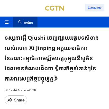
Language
ស្វែងរក
ទស្សនាវដ្ដី Qiushi ចេញផ្សាយអត្ថបទសំខាន់
របស់លោក Xi Jinping អគ្គលេខាធិការ
នៃគណ:កម្មាធិការមជ្ឈិមបក្សកុម្មុយនីស្តចិន
ដែលមានចំណងជើងថា《ភារកិច្ចសំខាន់ៗនៃ
ការងារសេដ្ឋកិច្ចបច្ចុប្បន្ន》
06:19:44 16-Feb-2026
Share