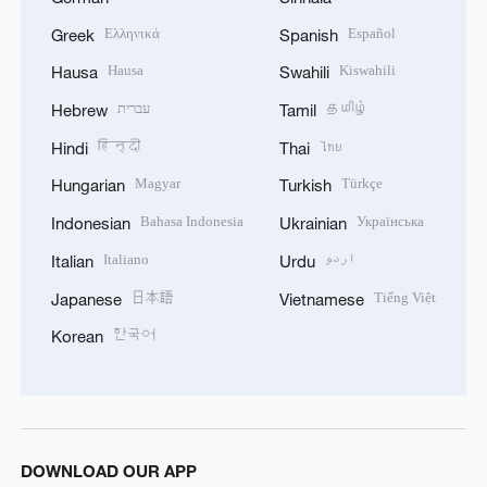
Ελληνικά
Español
Greek
Spanish
Hausa
Kiswahili
Hausa
Swahili
עברית
தமிழ்
Hebrew
Tamil
हिन्दी
ไทย
Hindi
Thai
Magyar
Türkçe
Hungarian
Turkish
Bahasa Indonesia
Українська
Indonesian
Ukrainian
Italiano
اردو
Italian
Urdu
日本語
Tiếng Việt
Japanese
Vietnamese
한국어
Korean
DOWNLOAD OUR APP