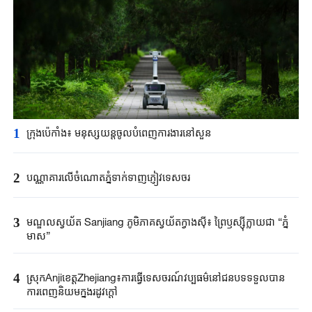
1
ក្រុងប៉េកាំង​៖ មនុស្សយន្ត​ចូលបំពេញ​ការងារនៅសួន​​
2
បណ្ណាគារលើចំណោតភ្នំទាក់ទាញភ្ញៀវទេសចរ
3
មណ្ឌលស្វយ័ត Sanjiang ភូមិភាគស្វយ័តក្វាងស៊ី៖ ព្រៃឫស្ស៊ីក្លាយជា “ភ្នំ
មាស”
4
ស្រុកAnjiខេត្តZhejiang៖ការធ្វើទេសចរណ៍វប្បធម៌នៅជនបទទទួលបាន
ការពេញនិយមក្នុងរដូវក្តៅ