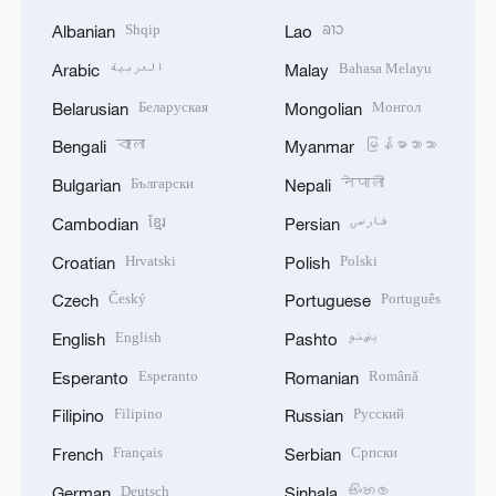
Shqip
ລາວ
Albanian
Lao
العربية
Bahasa Melayu
Arabic
Malay
Беларуская
Монгол
Belarusian
Mongolian
বাংলা
မြန်မာဘာသာ
Bengali
Myanmar
Български
नेपाली
Bulgarian
Nepali
ខ្មែរ
فارسی
Cambodian
Persian
Hrvatski
Polski
Croatian
Polish
Český
Português
Czech
Portuguese
English
پښتو
English
Pashto
Esperanto
Română
Esperanto
Romanian
Filipino
Русский
Filipino
Russian
Français
Српски
French
Serbian
Deutsch
සිංහල
German
Sinhala