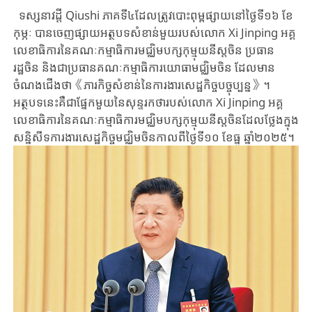
ទស្សនាវដ្តី Qiushi ភាគទី៤ដែលត្រូវបោះពុម្ពផ្សាយនៅថ្ងៃទី១៦ ខែ
កុម្ភៈ បានចេញផ្សាយអត្ថបទសំខាន់មួយរបស់លោក Xi Jinping អគ្គ
លេខាធិការនៃគណៈកម្មាធិការមជ្ឈិមបក្សកុម្មុយនីស្តចិន ប្រធាន
រដ្ឋចិន និងជាប្រធានគណៈកម្មាធិការយោធាមជ្ឈិមចិន ដែលមាន
ចំណងជើងថា《ភារកិច្ចសំខាន់នៃការងារសេដ្ឋកិច្ចបច្ចុប្បន្ន》។
អត្ថបទនេះគឺជាផ្នែកមួយនៃសុន្ទរកថារបស់លោក Xi Jinping អគ្គ
លេខាធិការនៃគណៈកម្មាធិការមជ្ឈិមបក្សកុម្មុយនីស្តចិនដែលថ្លែងក្នុង
សន្និសីទការងារសេដ្ឋកិច្ចមជ្ឈិមចិនកាលពីថ្ងៃទី១០ ខែធ្នូ ឆ្នាំ២០២៥។