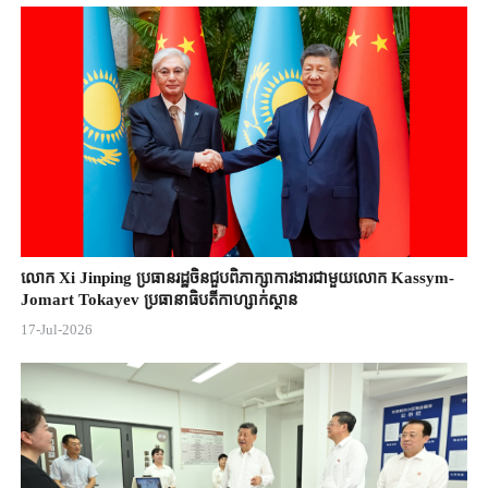
លោក Xi Jinping ប្រធានរដ្ឋចិន​ជួបពិភាក្សា​ការងារជាមួយ​លោក Kassym-
Jomart ​Tokayev ​ប្រធានាធិបតី​កាហ្សាក់ស្ថាន​
17-Jul-2026