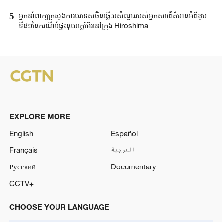
5
អ្នកនាំពាក្យ​ក្រសួងការបរទេស​ចិនឆ្លើយសំណួរ​របស់​អ្នកសារព័ត៌មាន​អំពីខួប​
ទី៨១នៃ​ករណី​បំផ្ទុះនុយក្លេអ៊ែរ​នៅក្រុង ​Hiroshima ​
EXPLORE MORE
English
Español
Français
العربية
Русский
Documentary
CCTV+
CHOOSE YOUR LANGUAGE