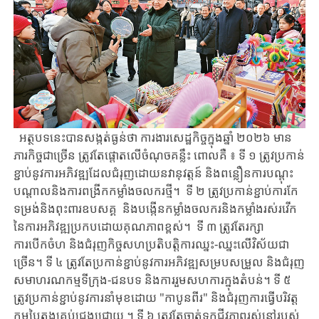
អត្ថបទនេះបានសង្កត់ធ្ងន់ថា ការងារសេដ្ឋកិច្ចក្នុងឆ្នាំ ២០២៦ មាន
ភារកិច្ចជាច្រើន ត្រូវតែផ្តោតលើចំណុចគន្លឹះ ពោលគឺ ៖ ទី ១ ត្រូវប្រកាន់
ខ្ជាប់នូវការអភិវឌ្ឍដែលជំរុញដោយនវានុវត្តន៍ និងពន្លឿនការបណ្តុះ
បណ្តាលនិងការពង្រីកកម្លាំងចលករថ្មី។ ទី ២ ត្រូវប្រកាន់ខ្ជាប់ការកែ
ទម្រង់និងពុះពារឧបសគ្គ និងបង្កើនកម្លាំងចលករនិងកម្លាំងរស់រវើក
នៃការអភិវឌ្ឍប្រកបដោយគុណភាពខ្ពស់។ ទី ៣ ត្រូវតែរក្សា
ការបើកចំហ និងជំរុញកិច្ចសហប្រតិបត្តិការឈ្នះ-ឈ្នះលើវិស័យជា
ច្រើន។ ទី ៤ ត្រូវតែប្រកាន់ខ្ជាប់នូវការអភិវឌ្ឍសម្របសម្រួល និងជំរុញ
សមាហរណកម្មទីក្រុង-ជនបទ និងការរួមសហការក្នុងតំបន់។ ទី ៥
ត្រូវប្រកាន់ខ្ជាប់នូវការនាំមុខដោយ "កាបូនពីរ" និងជំរុញការធ្វើបរិវត្ត
កម្មបៃតងគ្រប់ជ្រុងជ្រោយ ។ ទី ៦ ត្រូវ​តែចាត់ទុកជីវភាព​រស់នៅ​របស់​