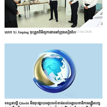
15-Jul-2026
លោក Xi Jinping ចុះត្រួតពិនិត្យការងារនៅក្រុងសៀងហៃ
ទស្សនាវដ្ដី Qiushi នឹងចុះផ្សាយអត្ថបទសំខាន់របស់អគ្គលេខាធិការមជ្ឈិមបក្ស