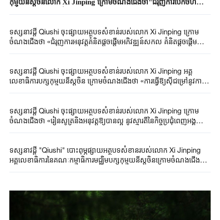
កុម្មុយនីស្តចិនលោក Xi Jinping ក្រោមចំណងជើងថា"ជំរុញការបើកចំហ
កម្រិតខ្ពស់យ៉ាងមុតមាំមិនងាករេ"
ទស្សនាវដ្ដី Qiushi ចុះផ្សាយអត្ថបទសំខាន់របស់លោក Xi Jinping ក្រោម
ចំណងជើងថា «ជំរុញការអនុវត្តគំនិតផ្តួចផ្តើមអភិវឌ្ឍន៍សកល គំនិតផ្តួចផ្តើមសន្តិ
សុខសកល គំនិតផ្តួចផ្តើមអរិយធម៌សកល គំនិតផ្តួចផ្តើមអភិបាលកិច្ចសកល»
ទស្សនាវដ្ដី Qiushi ចុះផ្សាយអត្ថបទសំខាន់របស់លោក Xi Jinping អគ្គ
លេខាធិការបក្សកុម្មុយនីស្តចិន ក្រោមចំណងជើងថា «ការធ្វើឱ្យស៊ីជម្រៅនូវការ
កសាងទីផ្សារជាតិបង្រួបបង្រួម»
ទស្សនាវដ្ដី Qiushi ចុះផ្សាយអត្ថបទសំខាន់របស់លោក Xi Jinping ក្រោម
ចំណងជើងថា «រៀនសូត្រនិងអនុវត្តឱ្យបានល្អ នូវស្មារតីនៃកិច្ចប្រជុំពេញអង្គ
លើកទី ៤ នៃគណៈកម្មាធិការមជ្ឈិមបក្សកុម្មុយនីស្តចិនអាណត្តិទី ២០ »
ទស្សនាវដ្ដី "Qiushi" បោះពុម្ភផ្សាយ​អត្ថបទសំខានរបស់លោក​ Xi Jinping
អគ្គលេខាធិការ​នៃគណៈកម្មាធិការមជ្ឈិម​បក្សកុម្មុយនីស្តចិន​ក្រោម​ចំណង​ជើង​ថា​
"ការពន្លឿនការកសាង​ប្រទេស​ខ្លាំង​ខាង​អប់​រំ​​​"