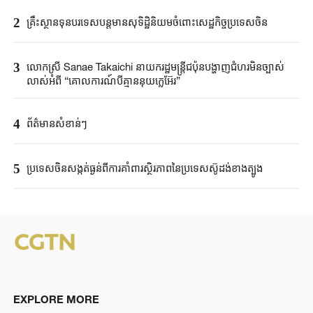
2
គ្រឹះស្ថាន​ទុនបរទេស​បន្តមាន​សុទិដ្ឋិនិយម​ចំពោះសេដ្ឋកិច្ច​ប្រទេសចិន​​
3
លោកស្រី Sanae ​Takaichi ​នាយករដ្ឋមន្ត្រី​ជប៉ុន​បង្ហាញជំហរមិន​ច្បាស់​
លាស់​អំពី ​“គោលការណ៍បី​គ្មាននុយក្លេអ៊ែរ​”​
4
ព័ត៌មានសំខាន់ៗ
5
ប្រទេសចិនសង្កត់ធ្ងន់ពីការគាំពារស្ថិរភាពនៃប្រទេសស៊ូដង់ខាងត្បូង
EXPLORE MORE