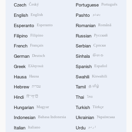
Český
Português
Czech
Portuguese
English
پښتو
English
Pashto
Esperanto
Română
Esperanto
Romanian
Filipino
Русский
Filipino
Russian
Français
Српски
French
Serbian
Deutsch
සිංහල
German
Sinhala
Ελληνικά
Español
Greek
Spanish
Hausa
Kiswahili
Hausa
Swahili
עברית
தமிழ்
Hebrew
Tamil
हिन्दी
ไทย
Hindi
Thai
Magyar
Türkçe
Hungarian
Turkish
Bahasa Indonesia
Українська
Indonesian
Ukrainian
Italiano
اردو
Italian
Urdu