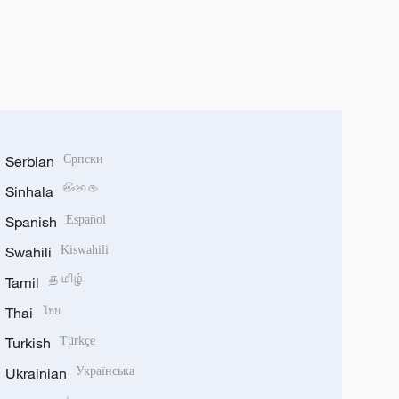
Serbian
Српски
Sinhala
සිංහල
Spanish
Español
Swahili
Kiswahili
Tamil
தமிழ்
Thai
ไทย
Turkish
Türkçe
Ukrainian
Українська