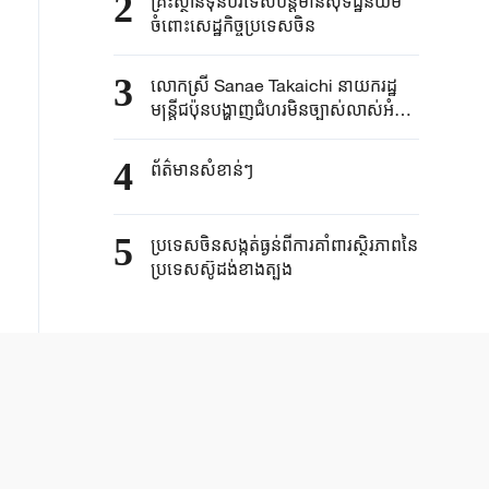
2
គ្រឹះស្ថាន​ទុនបរទេស​បន្តមាន​សុទិដ្ឋិនិយម​
ចំពោះសេដ្ឋកិច្ច​ប្រទេសចិន​​
3
លោកស្រី Sanae ​Takaichi ​នាយករដ្ឋ
មន្ត្រី​ជប៉ុន​បង្ហាញជំហរមិន​ច្បាស់​លាស់​អំពី ​
“គោលការណ៍បី​គ្មាននុយក្លេអ៊ែរ​”​
4
ព័ត៌មានសំខាន់ៗ
5
ប្រទេសចិនសង្កត់ធ្ងន់ពីការគាំពារស្ថិរភាពនៃ
ប្រទេសស៊ូដង់ខាងត្បូង