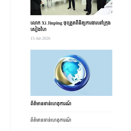
លោក Xi Jinping ចុះត្រួតពិនិត្យការងារនៅក្រុង
សៀងហៃ
15-Jul-2026
ព័ត៌មានទាន់ហេតុការណ៍
ព័ត៌មានទាន់ហេតុការណ៍