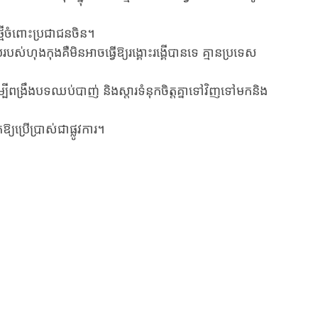
្មីចំពោះប្រជាជនចិន។
បស់ហុងកុងគឺមិនអាចធ្វើឱ្យរង្គោះរង្គើបានទេ គ្មានប្រទេស
ងដើម្បីពង្រឹងបទឈប់បាញ់ និងស្តារទំនុកចិត្តគ្នាទៅវិញទៅមកនិង
យប្រើប្រាស់ជាផ្លូវការ។