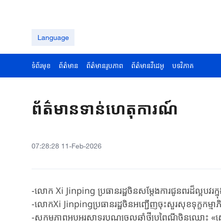
Language
ទំព័រមុខ
ព័ត៌មាន
ព័ត៌មានរូបភាព
ព័ត៌មានវីដេអូ
បទវិភាគ
ព័ត៌មានទាន់ហេតុការណ៍
07:28:28 11-Feb-2026
-លោក Xi Jinping ប្រធានរដ្ឋចិនសម្តែងការជូនពរដ៏ល្អបវរក្នុង
-លោកXi Jinpingប្រធានរដ្ឋចិនអញ្ជើញចុះសួរសុខទុក្ខកម្មា
-សកម្មភាពអបអរសាទរបុណ្យចូលឆ្នាំថ្មីប្រពៃណីចិនឈ្មោះ «ស