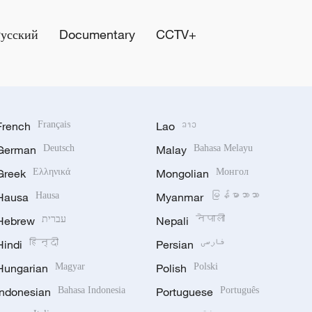
Русский
Documentary
CCTV+
French
Français
Lao
ລາວ
German
Deutsch
Malay
Bahasa Melayu
Greek
Ελληνικά
Mongolian
Монгол
Hausa
Hausa
Myanmar
မြန်မာဘာသာ
Hebrew
עברית
Nepali
नेपाली
Hindi
हिन्दी
Persian
فارسی
Hungarian
Magyar
Polish
Polski
Indonesian
Bahasa Indonesia
Portuguese
Português