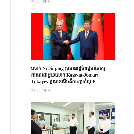
17-Jul-2026
លោក Xi Jinping ប្រធានរដ្ឋចិន​ជួបពិភាក្សា​
ការងារជាមួយ​លោក Kassym-Jomart ​
Tokayev ​ប្រធានាធិបតី​កាហ្សាក់ស្ថាន​
17-Jul-2026