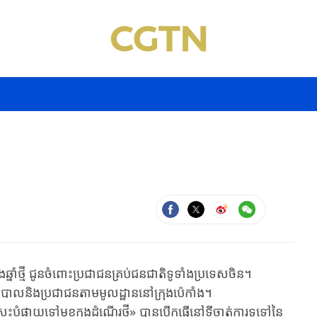
ឆ្នាំថ្មី ជូនចំពោះប្រជាជនគ្រប់ជនជាតិទូទាំងប្រទេសចិន។
ភិបាលនិងប្រជាជនតាមមូលដ្ឋាននៅក្រុងប៉េកាំង។
េះបំផាយទៅមុខក្នុងដំណើរថ្មី» បានបើកធ្វើនៅទីចាត់ការទូទៅនៃ