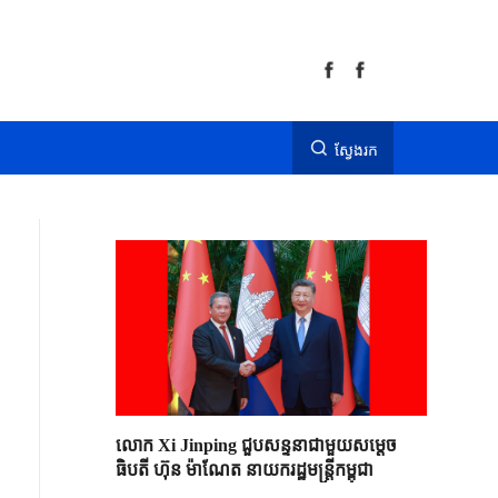
ស្វែងរក
លោក Xi Jinping ជួបសន្ទនាជាមួយសម្តេច
ធិបតី ហ៊ុន ម៉ាណែត នាយករដ្ឋមន្ត្រីកម្ពុជា