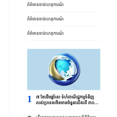
ព័ត៌មានទាន់ហេតុការណ៍
ព័ត៌មានទាន់ហេតុការណ៍
ព័ត៌មានទាន់ហេតុការណ៍
1
៧ ខែដើមឆ្នាំនេះ ទំហំពាណិជ្ជកម្មទំនិញ
របស់ប្រទេសចិនមានចំនួនលើសពី ៣០
ទ្រីលានយាន់ប្រាក់ចិន