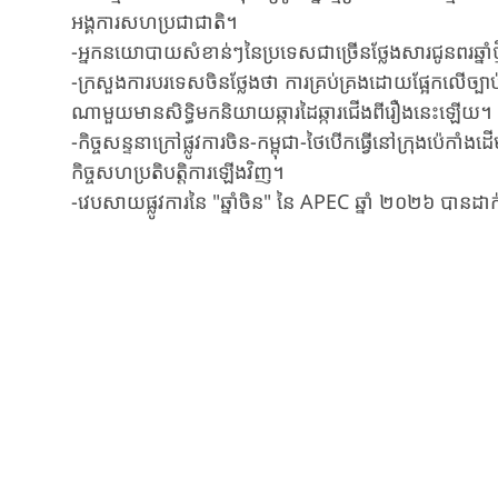
អង្គការសហប្រជាជាតិ។
-អ្នកនយោបាយសំខាន់ៗនៃប្រទេសជាច្រើនថ្លែងសារជូនពរឆ្នាំថ
-ក្រសួងការបរទេសចិនថ្លែងថា ការគ្រប់គ្រងដោយផ្អែកលើច្បាប់រ
ណាមួយមានសិទ្ធិមកនិយាយឆ្ការដៃឆ្ការជើងពីរឿងនេះឡើយ។
-កិច្ចសន្ទនាក្រៅផ្លូវការចិន-កម្ពុជា-ថៃបើកធ្វើនៅក្រុងប៉េកាំ
កិច្ចសហប្រតិបត្តិការឡើងវិញ។
-វេបសាយផ្លូវការនៃ "ឆ្នាំចិន" នៃ APEC ឆ្នាំ ២០២៦ បានដាក់ឱ្