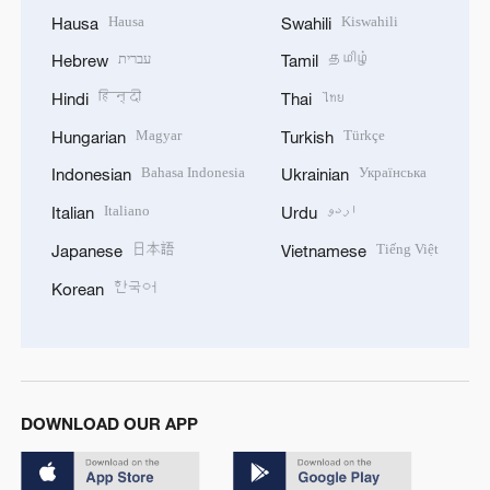
Hausa
Kiswahili
Hausa
Swahili
עברית
தமிழ்
Hebrew
Tamil
हिन्दी
ไทย
Hindi
Thai
Magyar
Türkçe
Hungarian
Turkish
Bahasa Indonesia
Українська
Indonesian
Ukrainian
Italiano
اردو
Italian
Urdu
日本語
Tiếng Việt
Japanese
Vietnamese
한국어
Korean
DOWNLOAD OUR APP