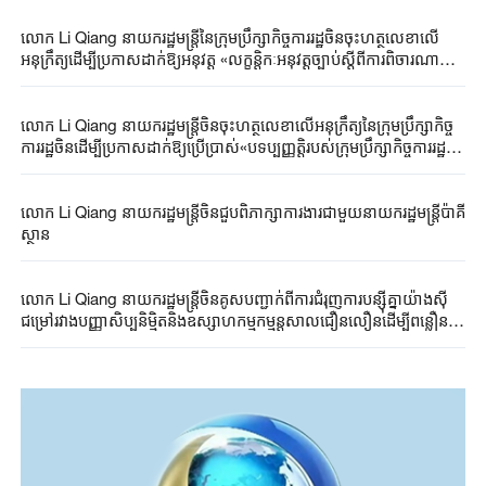
លោក ​Li Qiang នាយក​រដ្ឋមន្រ្តី​នៃ​ក្រុម​ប្រឹក្សា​កិច្ចការរដ្ឋចិន​ចុះ​ហត្ថលេខា​លើ​​
អនុក្រឹត្យដើម្បី​ប្រកាសដាក់​ឱ្យ​អនុវត្ត​ «លក្ខន្តិកៈអនុវត្តច្បាប់​ស្តីពី​ការ​ពិចារណា
ឡើង​វិញផ្នែករដ្ឋបាល​​នៃសាធារណរដ្ឋប្រជាមានិត​ចិន​»ដែលធ្វើ​វិសោធនកម្មរួច
លោក Li Qiang នាយករដ្ឋមន្ត្រីចិនចុះហត្ថលេខាលើអនុក្រឹត្យនៃក្រុមប្រឹក្សាកិច្ច
ការរដ្ឋចិនដើម្បីប្រកាសដាក់ឱ្យប្រើប្រាស់«បទប្បញ្ញត្តិរបស់ក្រុមប្រឹក្សាកិច្ចការរដ្ឋចិន
ស្តីពីការវិនិយោគនៅក្រៅប្រទេស»
លោក Li Qiang នាយករដ្ឋមន្ត្រីចិនជួបពិភាក្សាការងារជាមួយនាយករដ្ឋមន្ត្រីប៉ាគី
ស្ថាន
លោក Li Qiang នាយករដ្ឋមន្ត្រីចិនគូសបញ្ជាក់ពីការជំរុញការបន្ស៊ីគ្នាយ៉ាងស៊ី
ជម្រៅរវាងបញ្ញាសិប្បនិម្មិតនិងឧស្សាហកម្មកម្មន្តសាលជឿនលឿនដើម្បីពន្លឿន
ការពូនជ្រំឧត្តមភាពថ្មីនិងកម្លាំងចលករថ្មីសម្រាប់ជំរុញការអភិវឌ្ឍសេដ្ឋកិច្ច