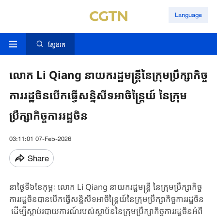
Language
ស្វែងរក
លោក ​Li Qiang នាយក​រដ្ឋមន្រ្តីនៃ​ក្រុម​ប្រឹក្សាកិច្ច
ការរដ្ឋចិនបើកធ្វើសន្និសីទអាចិន្ត្រៃយ៍ នៃ​ក្រុម​
ប្រឹក្សា​កិច្ច​ការរដ្ឋចិន​
03:11:01 07-Feb-2026
Share
នាថ្ងៃទី​៦ខែកុម្ភៈ លោក ​Li Qiang នាយក​រដ្ឋមន្រ្តី ​នៃ​ក្រុម​ប្រឹក្សាកិច្ច
ការរដ្ឋចិនបាន​បើកធ្វើសន្និសីទអាចិន្ត្រៃយ៍នៃ​ក្រុម​ប្រឹក្សា​កិច្ច​ការរដ្ឋចិន​
ដើម្បីស្តាប់របាយការណ៍របស់ស្ថាប័ននៃក្រុមប្រឹក្សាកិច្ចការរដ្ឋចិនអំពី