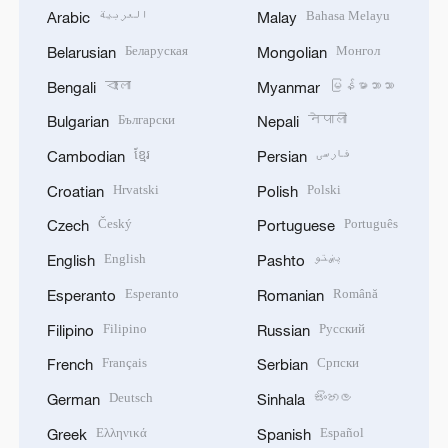
العربية
Bahasa Melayu
Arabic
Malay
Беларуская
Монгол
Belarusian
Mongolian
বাংলা
မြန်မာဘာသာ
Bengali
Myanmar
Български
नेपाली
Bulgarian
Nepali
ខ្មែរ
فارسی
Cambodian
Persian
Hrvatski
Polski
Croatian
Polish
Český
Português
Czech
Portuguese
English
پښتو
English
Pashto
Esperanto
Română
Esperanto
Romanian
Filipino
Русский
Filipino
Russian
Français
Српски
French
Serbian
Deutsch
සිංහල
German
Sinhala
Ελληνικά
Español
Greek
Spanish