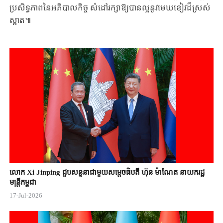
ប្រសិទ្ធភាពនៃ​អភិបាល​កិច្ច​ សំដៅរក្សា​ឱ្យ​បាន​ល្អ​នូវ​មេឃ​ខៀវ​ដ៏ស្រស់​
ស្អាត​៕
លោក Xi Jinping ជួបសន្ទនាជាមួយសម្តេចធិបតី ហ៊ុន ម៉ាណែត នាយករដ្ឋ
មន្ត្រីកម្ពុជា
17-Jul-2026