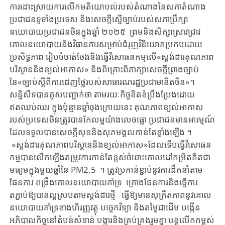
ការដោះស្រាយការ
លើក
មតិ
យោបល់​របស់​តំណាងនៃសភា​តំណាង
ប្រជាជនទូទាំងប្រទេស និង
សេចក្តី
ស្នើ
ច្បាប់របស់​សភាប្រឹក្សា
នយោបាយប្រជាជនចិន​ក្នុងឆ្នាំ​ ២០២៥ ព្រមនិងសិក្សា​​ស្រាវ​ជ្រាវ​
គោល​នយោបាយ​និង​វិធានការសម្រាប់ជំរុញ​វិនិយោគ​ប្រកប​ដោយ​
ប្រសិទ្ធភាព​ រៀបចំចាត់ចែងនិងធ្វើវិសោធនកម្មលើ«ស្តង់ដារគុណភាព
បរិស្ថាននិង​ខ្យល់អាកាស»​ និងពិគ្រោះ​ពិភាក្សាសេចក្តីព្រាងច្បាប់
នៃ«ច្បាប់​ស្តីពី​ការ​ដេញ​ថ្លៃ​របស់​សាធារណរដ្ឋ​ប្រជាមានិតចិន​»។
សន្និសីទ​បាន​គូសបញ្ជាក់ថា​ តាម​រយៈកិច្ច​ខិត​ខំប្រឹង​ប្រែងដោយ​
ឥតឈប់​ឈរ​ ក្នុងប៉ុន្មាន​ឆ្នាំ​ចុង​ក្រោយ​នេះ​ គុណភាព​ខ្យល់​អាកាស
របស់​ប្រទេស​ចិនត្រូវបានកែ​លម្អ​យ៉ាង​លេច​ធ្លោ​ ​ប្រជាជនមានអារម្មណ៍
ដែលទទួលបានសេចក្តី​សុខ​និង​សុភមង្គលកាន់តែខ្លាំងឡើង ។
«ស្តង់ដារគុណភាពបរិស្ថាននិង​ខ្យល់អាកាស»​ដែល​ទើបធ្វើវិសោធន
កម្ម​បាន​លើក​ឡើង​តម្រូវការ​កាន់តែ​ខ្ពស់​ចំពោះ​គោល​ដៅ​កម្រិតគិត​ជា​
មធ្យម​​ក្នុង​មួយ​ឆ្នាំនៃ​ PM2.5 ។ ត្រូវ​ប្រកាន់​ខ្ជាប់​នូវការ​ដឹកនាំ​តាម​
ផែនការ​ ពង្រឹង​គោល​នយោបាយ​គាំទ្រ​ គ្រោង​ផែនការ​និងធ្វើការ​
តភ្ជាប់​ឱ្យ​បាន​ល្អស្របតាមស្តង់ដារថ្មី​ ធ្វើ​ឱ្យ​មាន​សុក្រឹតភាពនូវ​គោល​
នយោបាយ​គាំទ្រខាង​ហិរញ្ញវត្ថុ​ បច្ចេកវិទ្យា​ និង​តម្លៃ​​​ជាដើម​ បង្កើន​
អភិបាលកិច្ច​នៅ​តំបន់​សំខាន់​ បង្ការ​និង​គ្រប់​គ្រង​រួម​គ្នា​ បន្ត​លើក​កម្ពស់​