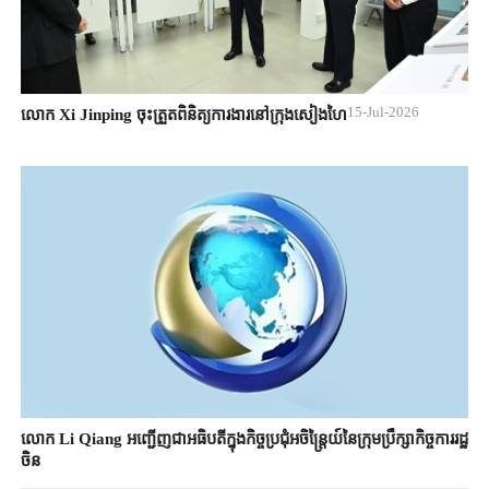
15-Jul-2026
លោក Xi Jinping ចុះត្រួតពិនិត្យការងារនៅក្រុងសៀងហៃ
លោក ​Li Qiang អញ្ជើញ​ជា​​អធិបតី​ក្នុងកិច្ចប្រជុំអចិន្ត្រៃយ៍​នៃ​ក្រុមប្រឹក្សាកិច្ច​ការ​រដ្ឋ​
ចិន​