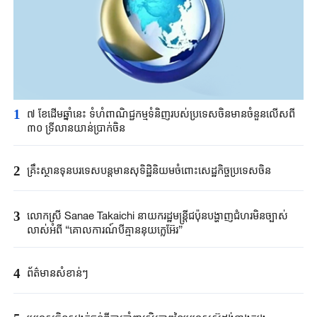
1
៧ ខែដើមឆ្នាំនេះ ទំហំពាណិជ្ជកម្មទំនិញរបស់ប្រទេសចិនមានចំនួនលើសពី
៣០ ទ្រីលានយាន់ប្រាក់ចិន
2
គ្រឹះស្ថាន​ទុនបរទេស​បន្តមាន​សុទិដ្ឋិនិយម​ចំពោះសេដ្ឋកិច្ច​ប្រទេសចិន​​
3
លោកស្រី Sanae ​Takaichi ​នាយករដ្ឋមន្ត្រី​ជប៉ុន​បង្ហាញជំហរមិន​ច្បាស់​
លាស់​អំពី ​“គោលការណ៍បី​គ្មាននុយក្លេអ៊ែរ​”​
4
ព័ត៌មានសំខាន់ៗ