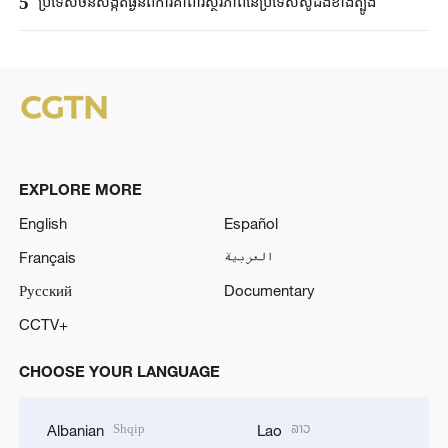
5
ប្រទេសចិនសង្កត់ធ្ងន់ពីការគាំពារស្ថិរភាពនៃប្រទេសស៊ូដង់ខាងត្បូង
EXPLORE MORE
English
Español
Français
العربية
Русский
Documentary
CCTV+
CHOOSE YOUR LANGUAGE
Shqip
ລາວ
Albanian
Lao