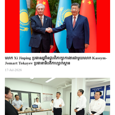
លោក Xi Jinping ប្រធានរដ្ឋចិន​ជួបពិភាក្សា​ការងារជាមួយ​លោក Kassym-
Jomart ​Tokayev ​ប្រធានាធិបតី​កាហ្សាក់ស្ថាន​
17-Jul-2026