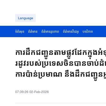
Language
ទំព័រមុខ
ព័ត៌មាន
ព័ត៌មានរូបភាព
ព័ត៌មានវីដេអូ
បទវិភាគ
ការដឹកជញ្ជូនតាមផ្លូវដែកក្នុង
រដូវរបស់ប្រទេសចិនបានចាប់ដំណ
ការប៉ាន់ប្រមាណ នឹងដឹកជញ្ជូ
07:39:26 02-Feb-2026