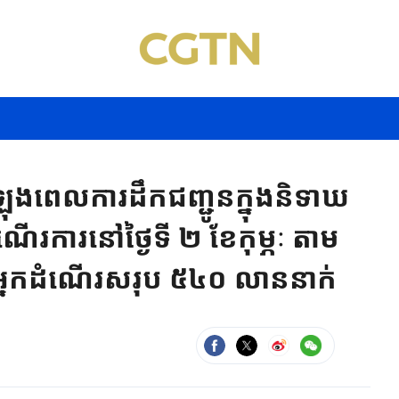
អំឡុងពេលការដឹកជញ្ជូនក្នុងនិទាឃ
ើរការនៅថ្ងៃទី ២ ខែកុម្ភៈ តាម
នអ្នកដំណើរសរុប ៥៤០ លាននាក់