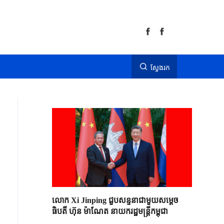
ស្វែងរក
លោក Xi Jinping ជួបសន្ទនាជាមួយសម្តេច
ធិបតី ហ៊ុន ម៉ាណែត នាយករដ្ឋមន្ត្រីកម្ពុជា