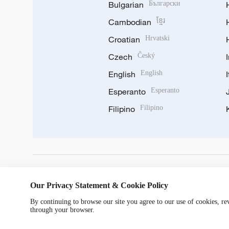
Bulgarian
Български
Cambodian
ខ្មែរ
Croatian
Hrvatski
Czech
Český
English
English
Esperanto
Esperanto
Filipino
Filipino
DOWNLOAD OUR APP
Our Privacy Statement & Cookie Policy
By continuing to browse our site you agree to our use of cookies, r
through your browser.