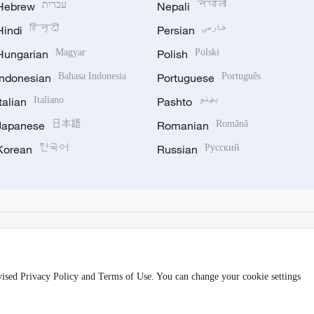
Hebrew
עברית
Nepali
नेपाली
Hindi
हिन्दी
Persian
فارسی
Hungarian
Magyar
Polish
Polski
Indonesian
Bahasa Indonesia
Portuguese
Português
Italian
Italiano
Pashto
پښتو
Japanese
日本語
Romanian
Română
Korean
한국어
Russian
Русский
evised Privacy Policy and Terms of Use. You can change your cookie settings