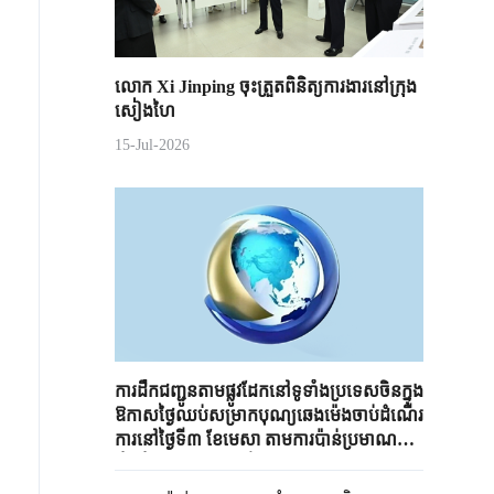
លោក Xi Jinping ចុះត្រួតពិនិត្យការងារនៅក្រុង
សៀងហៃ
15-Jul-2026
ការដឹកជញ្ជូនតាមផ្លូវដែកនៅទូទាំងប្រទេសចិនក្នុង
ឱកាសថ្ងៃឈប់សម្រាកបុណ្យឆេងម៉េងចាប់ដំណើរ
ការនៅថ្ងៃទី៣ ខែមេសា តាមការប៉ាន់ប្រមាណ
នឹងដឹកជញ្ជូនអ្នកដំណើរប្រមាណ ៩០,៥ លាន
នាក់