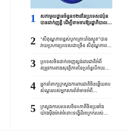
1
សភាមូលដ្ឋានចំនួន១២៨នៃប្រទេសជប៉ុន
បានដាក់ញត្តិ ដើម្បីទាមទារឱ្យរដ្ឋាភិបាល
លោកស្រីSanae Takaichiប្រកាន់ខ្ជាប់
នូវ"គោលការណ៍គ្មាននុយក្លេអ៊ែរចំនួនបី”
2
"សីតុណ្ហភាពខ្ពស់បូកគ្រោះរាំងស្ងួត”បាន
វាយប្រហារប្រទេសជាច្រើន សីតុណ្ហភាពនៃ
តំបន់ជាច្រើនឡើងខ្ពស់ដល់បំបែកកំណត់
ត្រាក្នុងប្រវត្តិសាស្ត្រ
3
ប្រទេសចិនដាក់ចេញស្តង់ដារជាតិអំពី
តម្រូវការខាងសុវត្ថិភាពនៃប្រព័ន្ធបើកបរ
ដោយស្វ័យប្រវត្តិ
4
អ្នកនាំពាក្យក្រសួងការពារជាតិចិនឆ្លើយតប
សំណួររបស់អ្នកសារព័ត៌មានអំពី
«សៀវភៅសស្តីពីកិច្ចការពារ
ជាតិ»ឆ្នាំ២០២៦របស់រដ្ឋាភិបាលជប៉ុន
5
ក្រសួង​ការបរទេសចិន​៖ភាគីចិនប្រឆាំង​
យ៉ាងម៉ឺងម៉ាត់​ចំពោះទង្វើដ៏​អាក្រក់របស់ភាគី​
ហ្វីលីពីន​