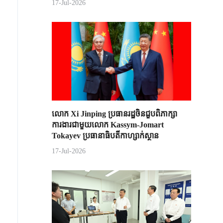
17-Jul-2026
លោក Xi Jinping ប្រធានរដ្ឋចិន​ជួបពិភាក្សា​
ការងារជាមួយ​លោក Kassym-Jomart ​
Tokayev ​ប្រធានាធិបតី​កាហ្សាក់ស្ថាន​
17-Jul-2026