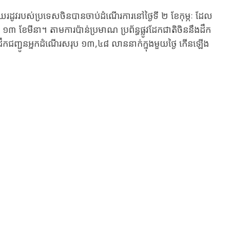
ិទាឃរដូវ​របស់ប្រទេសចិនបានចាប់ដំណើរការនៅថ្ងៃទី ២ ខែកុម្ភៈ ដែល
 ១៣ ខែមីនា។ តាមការប៉ាន់ប្រមាណ ប្រព័ន្ធផ្លូវដែកជាតិចិន​នឹងដឹក
ឹកជញ្ជូនអ្នកដំណើរសរុប ១៣,៤៨ លាននាក់ក្នុងមួយថ្ងៃ ​កើនឡើង