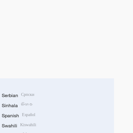
Serbian
Српски
Sinhala
සිංහල
Spanish
Español
Swahili
Kiswahili