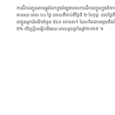
ការដឹកជញ្ជូនតាមផ្លូវដែកក្នុងអំឡុងពេលការដឹកជញ្ជូនក្នុងន
មានរយៈពេល ៤០ ថ្ងៃ ពោលគឺចាប់ពីថ្ងៃទី ២ ខែកុម្ភៈ ដល់ថ្ងៃទី
ជញ្ជូនអ្នកដំណើរចំនួន ៥៤០ លាននាក់ ដែលគិតជាមធ្យមនឹងដ
៥% បើប្រៀបធៀបនឹងរយៈពេលដូចគ្នានៃឆ្នាំ២០២៥ ៕