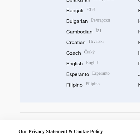
Bengali
বাংলা
Bulgarian
Български
Cambodian
ខ្មែរ
Croatian
Hrvatski
Czech
Český
English
English
Esperanto
Esperanto
Filipino
Filipino
DOWNLOAD OUR APP
Our Privacy Statement & Cookie Policy