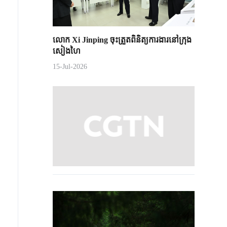
លោក Xi Jinping ចុះត្រួតពិនិត្យការងារនៅក្រុង
សៀងហៃ
15-Jul-2026