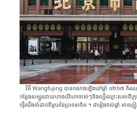
វិថី ​Wangfujing ​បានកសាងឡើងនៅឆ្នាំ ​១២៦៧ ​គិតរហូតដល់បច
កន្លែង​សម្បូរដោយហាងយីហោចាស់ៗ​និងល្បីឈ្មោះ​របស់​ទី​ក្រុង​ប៉េក
ថ្មើរជើង​លំដាប់​ទី​មួយ​នៃប្រទេសចិន ​។ ​ជារៀងរាល់ឆ្នាំ ​មាន