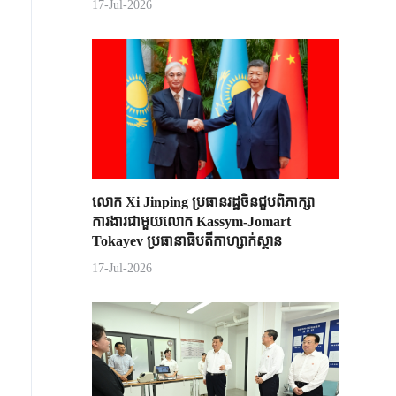
17-Jul-2026
លោក Xi Jinping ប្រធានរដ្ឋចិន​ជួបពិភាក្សា​
ការងារជាមួយ​លោក Kassym-Jomart ​
Tokayev ​ប្រធានាធិបតី​កាហ្សាក់ស្ថាន​
17-Jul-2026