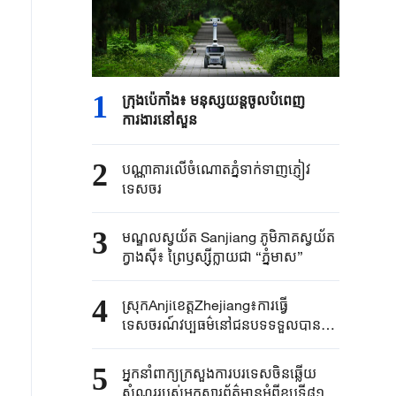
1
ក្រុងប៉េកាំង​៖ មនុស្សយន្ត​ចូលបំពេញ​
ការងារនៅសួន​​
2
បណ្ណាគារលើចំណោតភ្នំទាក់ទាញភ្ញៀវ
ទេសចរ
3
មណ្ឌលស្វយ័ត Sanjiang ភូមិភាគស្វយ័ត
ក្វាងស៊ី៖ ព្រៃឫស្ស៊ីក្លាយជា “ភ្នំមាស”
4
ស្រុកAnjiខេត្តZhejiang៖ការធ្វើ
ទេសចរណ៍វប្បធម៌នៅជនបទទទួលបានការ
ពេញនិយមក្នុងរដូវក្តៅ
5
អ្នកនាំពាក្យ​ក្រសួងការបរទេស​ចិនឆ្លើយ
សំណួរ​របស់​អ្នកសារព័ត៌មាន​អំពីខួប​ទី៨១នៃ​