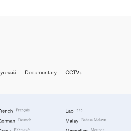
Русский
Documentary
CCTV+
French
Français
Lao
ລາວ
German
Deutsch
Malay
Bahasa Melayu
Greek
Ελληνικά
Mongolian
Монгол