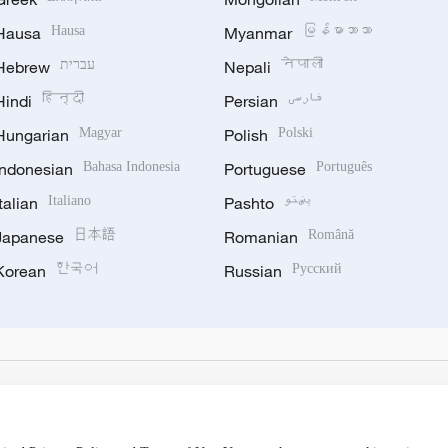
Hausa
Hausa
Myanmar
မြန်မာဘာသာ
Hebrew
עברית
Nepali
नेपाली
Hindi
हिन्दी
Persian
فارسی
Hungarian
Magyar
Polish
Polski
Indonesian
Bahasa Indonesia
Portuguese
Português
Italian
Italiano
Pashto
پښتو
Japanese
日本語
Romanian
Română
Korean
한국어
Russian
Русский