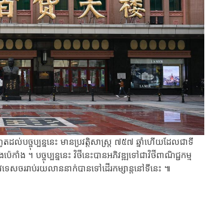
្ចុប្បន្ននេះ ​មាន​ប្រវតិ្ត​សាស្ត្រ ​៧៥៧ ​ឆ្នាំហើយ​ដែលជា​ទី
ាំង ​។ ​បច្ចុប្បន្ន​នេះ ​វិថី​នេះបានអភិវឌ្ឍទៅជាវិថីពាណិជ្ជកម្ម
ភ្ញៀវទេសចររាប់រយលាននាក់​បានទៅដើរ​កម្សាន្ត​នៅ​ទី​នេះ ៕