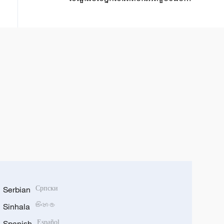
ករណី​បំផ្ទុះនុយក្លេអ៊ែរ​នៅក្រុង ​
Hiroshima ​
Serbian
Српски
Sinhala
සිංහල
Spanish
Español