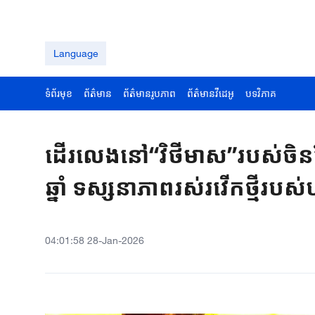
Language
ទំព័រមុខ
ព័ត៌មាន
ព័ត៌មានរូបភាព
ព័ត៌មានវីដេអូ
បទវិភាគ
ដើរលេងនៅ“វិថីមាស”របស់ចិនដែ
ឆ្នាំ ទស្សនាភាពរស់រវើកថ្មី
04:01:58 28-Jan-2026