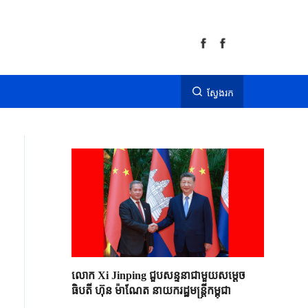
ស្វែងរក
លោក Xi Jinping ជួបសន្ទនាជាមួយសម្តេច
ធិបតី ហ៊ុន ម៉ាណែត នាយករដ្ឋមន្ត្រីកម្ពុជា