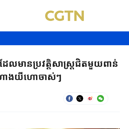
លមានប្រវត្តិសាស្ត្រជិតមួយពាន់
របស់ហាងយីហោចាស់ៗ