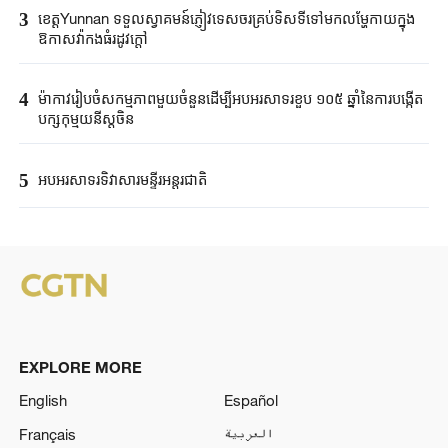
3
ខេត្តYunnan ទទួលស្វាគមន៍ភ្ញៀវទេសចរគ្រប់ទិសទីទៅមកលម្ហែកាយក្នុង
ឱកាសវ៉ាកងធំរដូវក្តៅ
4
ម៉ាកាវរៀបចំសកម្មភាពមួយចំនួនដើម្បីអបអរសាទរខួប ១០៥ ឆ្នាំនៃការបង្កើត
បក្សកុម្មុយនីស្តចិន
5
អបអរសាទរទិវាសារមន្ទីរអន្តរជាតិ
EXPLORE MORE
English
Español
Français
العربية