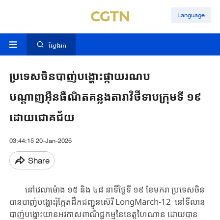
Language
ស្វែងរក
ប្រទេសចិនបាញ់បង្ហោះផ្កាយរណប
បណ្តាញអ៊ឺនធឺណិតគន្លងតារាវិថីទាបក្រុមទី ១៩
ដោយជោគជ័យ
03:44:15 20-Jan-2026
Share
​ នៅ​វេលាម៉ោង ១៥ និង​ ៤៨ នាទី​ថ្ងៃទី ១៩ ខែមករា ​ប្រទេសចិន​
បាន​បាញ់បង្ហោះ​​រ៉ុក្កែត​ដឹកជញ្ជូន​ស៊េរី ​LongMarch-12 ​នៅ​​ទីលាន
បាញ់បង្ហោះ​យានអវកាស​ពាណិជ្ជកម្ម​នៃ​ខេត្ត​ហៃណាន ​ដោយ​បាន​