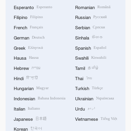
Esperanto
Română
Esperanto
Romanian
Filipino
Русский
Filipino
Russian
Français
Српски
French
Serbian
Deutsch
සිංහල
German
Sinhala
Ελληνικά
Español
Greek
Spanish
Hausa
Kiswahili
Hausa
Swahili
עברית
தமிழ்
Hebrew
Tamil
हिन्दी
ไทย
Hindi
Thai
Magyar
Türkçe
Hungarian
Turkish
Bahasa Indonesia
Українська
Indonesian
Ukrainian
Italiano
اردو
Italian
Urdu
日本語
Tiếng Việt
Japanese
Vietnamese
한국어
Korean