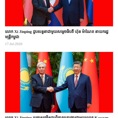
លោក Xi Jinping ជួបសន្ទនាជាមួយសម្តេចធិបតី ហ៊ុន ម៉ាណែត នាយករដ្ឋ
មន្ត្រីកម្ពុជា
17-Jul-2026
លោក Xi Jinping ប្រធានរដ្ឋចិន​ជួបពិភាក្សា​ការងារជាមួយ​លោក Kassym-