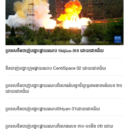
ប្រទេសចិនបាញ់បង្ហោះផ្កាយរណប Shijian-៣១ ដោយជោគជ័យ
ចិនបាញ់បង្ហោះក្រុមផ្កាយរណប CentiSpace 02 ដោយជោគជ័យ
ប្រទេសចិនបាញ់បង្ហោះផ្កាយរណបពិសោធន៍បច្ចេកវិទ្យាទូរគមនាគមន៍លេខ ២០
ដោយជោគជ័យ
ប្រទេសចិនបាញ់បង្ហោះផ្កាយរណបShiyan-31ដោយជោគជ័យ
ប្រទេសចិនបាញ់បង្ហោះផ្កាយរណបពិសោធលេខ ៣០-០១និង ០២ ដោយ