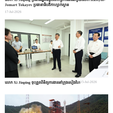
Jomart ​Tokayev ​ប្រធានាធិបតី​កាហ្សាក់ស្ថាន​
17-Jul-2026
15-Jul-2026
លោក Xi Jinping ចុះត្រួតពិនិត្យការងារនៅក្រុងសៀងហៃ