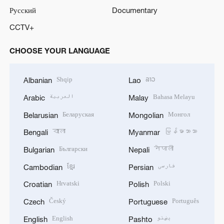
Русский
Documentary
CCTV+
CHOOSE YOUR LANGUAGE
Shqip
ລາວ
Albanian
Lao
العربية
Bahasa Melayu
Arabic
Malay
Беларуская
Монгол
Belarusian
Mongolian
বাংলা
မြန်မာဘာသာ
Bengali
Myanmar
Български
नेपाली
Bulgarian
Nepali
ខ្មែរ
فارسی
Cambodian
Persian
Hrvatski
Polski
Croatian
Polish
Český
Português
Czech
Portuguese
English
پښتو
English
Pashto