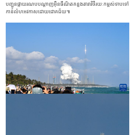
បញ្ជូន​​​ផ្កាយរណប​បណ្តាញអ៊ឺនធឺណិត​​គន្លង​តារាវិថី​រយៈកម្ពស់​​ទាប​ទៅ​
កាន់​លំហ​អវកាស​ដោយ​ជោគជ័យ៕​