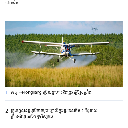
ជោគជ័យ
1
ខេត្ត Heilongjiang ប្រើយន្តហោះនិងដ្រូនធ្វើស្រែប្រាំង
2
ក្រុងហ៊ូលុនបួ ភូមិភាគម៉ុងហ្គោលីក្នុងប្រទេសចិន ៖ អ័ព្ទពេល
ព្រឹកអណ្តែតលើទន្លម៉ូរីហ្គេលេ