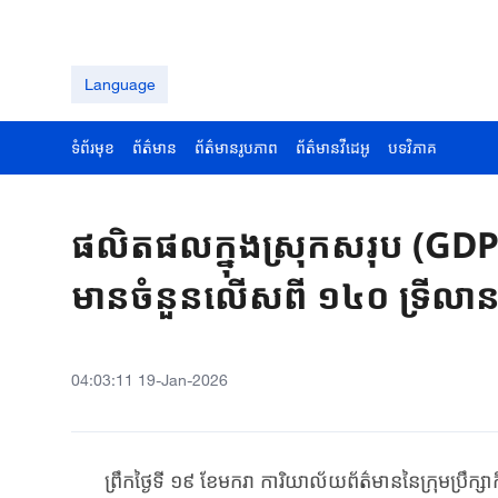
Language
ទំព័រមុខ
ព័ត៌មាន
ព័ត៌មានរូបភាព
ព័ត៌មានវីដេអូ
បទវិភាគ
ផលិតផលក្នុងស្រុកសរុប (GDP)
មានចំនួនលើសពី ១៤០ ទ្រីលានយ
04:03:11 19-Jan-2026
ព្រឹក​ថ្ងៃទី ១៩ ខែមករា ​​ការិយាល័យ​ព័ត៌មាន​នៃ​ក្រុមប្រឹក្សា​ក