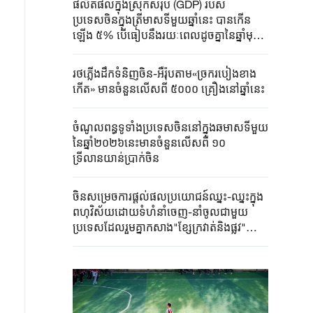
ផលិតផលក្នុងស្រុកសរុប (GDP) របស់
ប្រទេសចិនក្នុងត្រីមាសទីមួយឆ្នាំនេះ បានកើន
ឡើង ៥% បើធៀបនឹងរយៈពេលដូចគ្នានៃឆ្នាំមុន
ដែលជាការចាប់ផ្តើមដ៏ល្អប្រសើរនៃសេដ្ឋកិច្ចជា
តិចិន
រថភ្លើងដឹកទំនិញចិន-អឺរ៉ុបតាម«ច្រករបៀងខាង
កើត» មានចំនួនលើសពី ៥០០០ គ្រឿងនៅឆ្នាំនេះ
ចំណូលពន្ធទូទាំងប្រទេសចិននៅក្នុងឆមាសទីមួយ
នៃឆ្នាំ២០២៦នេះមានចំនួនលើសពី ១០
ទ្រីលានយាន់ប្រាក់ចិន
ចិនសម្រេចការផ្តល់ផលប្រយោជន៍ឈ្នះ-ឈ្នះក្នុង
ពហុវិស័យដោយទំហំនាំចេញ-នាំចូលជាមួយ
ប្រទេសដែលរួមគ្នាកសាង​​"​ខ្សែក្រវាត់និងផ្លូវ"
លើសពី ​៦ ទ្រីលានយាន់ប្រាក់ចិន