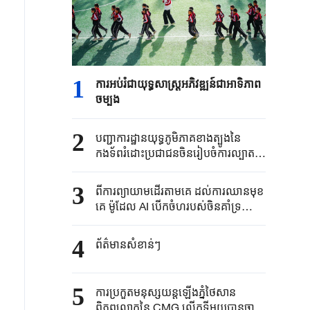
1
ការអប់រំជាយុទ្ធសាស្ត្រអភិវឌ្ឍន៍ជាអាទិភាព
ចម្បង
2
បញ្ជាការដ្ឋានយុទ្ធភូមិភាគខាងត្បូងនៃ
កងទ័ពរំដោះប្រជាជនចិនរៀបចំការល្បាត
ប្រុងជើងការនៅដែនទឹក ដែនអាកាសនិង
តំបន់ជុំវិញកោះ Huangyan ប្រទេសចិន
3
ពីការព្យាយាមដើរតាមគេ ដល់ការឈានមុខ
គេ ម៉ូដែល AI បើកចំហរបស់ចិនគាំទ្រយ៉ាង
ខ្លាំងដល់ការអភិវឌ្ឍនៃសេដ្ឋកិច្ចពិត
4
ព័ត៌មានសំខាន់ៗ
5
ការប្រកួតមនុស្សយន្តឡើងភ្នំថៃសាន
ពិភពលោកនៃ CMG លើកទីមួយបានចាប់