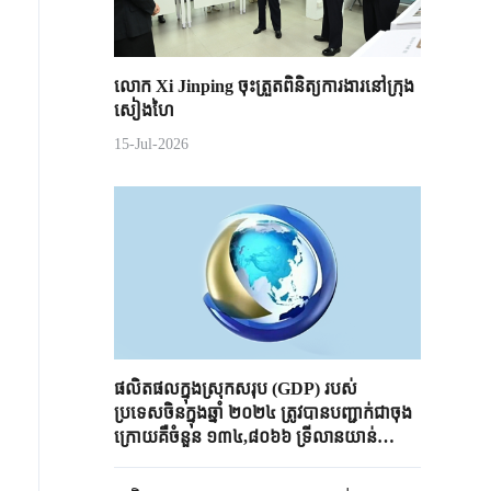
លោក Xi Jinping ចុះត្រួតពិនិត្យការងារនៅក្រុង
សៀងហៃ
15-Jul-2026
ផលិតផលក្នុងស្រុកសរុប (GDP) របស់
ប្រទេសចិនក្នុងឆ្នាំ ២០២៤ ត្រូវបានបញ្ជាក់ជាចុង
ក្រោយគឺចំនួន ១៣៤,៨០៦៦ ទ្រីលានយាន់
ប្រាក់ចិន