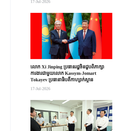
17-Jul-2026
លោក Xi Jinping ប្រធានរដ្ឋចិន​ជួបពិភាក្សា​
ការងារជាមួយ​លោក Kassym-Jomart ​
Tokayev ​ប្រធានាធិបតី​កាហ្សាក់ស្ថាន​
17-Jul-2026