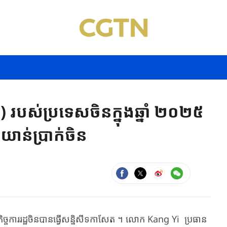
 របស់ប្រទេសចិនក្នុងឆ្នាំ ២០២៥
ាន់ប្រាក់ចិន
ិច្ចការ​រដ្ឋចិន​បាន​ធ្វើ​សន្និសីទ​កាសែត​ ។ ​លោក Kang Yi ​​ប្រធាន​