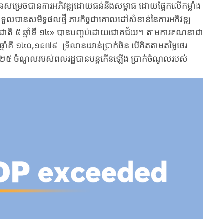
ិន​សម្រេច​បាន​​ការ​អភិវឌ្ឍ​​ដោយ​ធន់នឹង​​សម្ពាធ​ ​ដោយផ្អែក​លើ​កម្លាំង​
ទទួលបាន​សមិទ្ធផល​ថ្មី ​​ភារកិច្ច​ជា​​គោលដៅសំខាន់​នៃ​ការអភិវឌ្ឍ​
នការជាតិ​ ៥ ឆ្នាំទី ១៤» បាន​​បញ្ចប់ដោយជោគជ័យ​។ ​​តាម​ការគណនា​ជា​
​គឺ ​១៤០,១៨៧៩ ​ទី្រលាន​យាន់ប្រាក់ចិន ​​បើ​គិតតាម​តម្លៃ​ថេរ ​​
 ​​ចំណូល​របស់​​ពលរដ្ឋ​បាន​​បន្ត​កើនឡើង​ ​​ប្រាក់ចំណូល​របស់​​