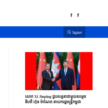
ស្វែងរក
លោក Xi Jinping ជួបសន្ទនាជាមួយសម្តេច
ធិបតី ហ៊ុន ម៉ាណែត នាយករដ្ឋមន្ត្រីកម្ពុជា