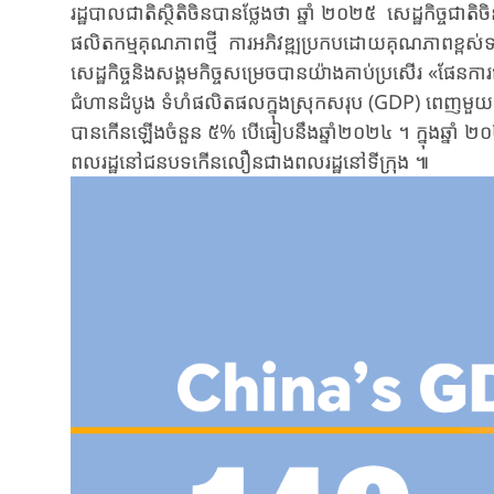
រដ្ឋបាលជាតិស្ថិតិចិន​បាន​ថ្លែង​ថា ​ឆ្នាំ ២០២៥ ​សេដ្ឋកិច្ច​ជាតិច
ផលិតកម្ម​គុណភាព​​ថ្មី​ ​​ ​​ការអភិវឌ្ឍ​ប្រកបដោយ​គុណភាព​ខ្ពស់​
សេដ្ឋកិច្ចនិងសង្គមកិច្ច​​​សម្រេច​បាន​​​យ៉ាងគាប់ប្រសើរ ​​«ផែ
ជំហានដំបូង ​ទំហំ​ផលិតផល​ក្នុងស្រុកសរុប (GDP) ​ពេញ​មួយ​ឆ្នាំ
បានកើនឡើង​ចំនួន ៥% ​បើធៀបនឹងឆ្នាំ​២០២៤ ​។ ​​ក្នុងឆ្នាំ ២០២៥
ពលរដ្ឋ​នៅជនបទ​កើន​លឿនជាង​ពលរដ្ឋ​នៅទីក្រុង ៕​